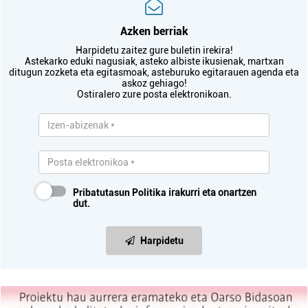
Azken berriak
Harpidetu zaitez gure buletin irekira!
Astekarko eduki nagusiak, asteko albiste ikusienak, martxan
ditugun zozketa eta egitasmoak, asteburuko egitarauen agenda eta
askoz gehiago!
Ostiralero zure posta elektronikoan.
Pribatutasun Politika
irakurri eta onartzen
dut.
Harpidetu