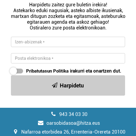
Harpidetu zaitez gure buletin irekira!
Astekarko eduki nagusiak, asteko albiste ikusienak,
martxan ditugun zozketa eta egitasmoak, asteburuko
egitarauen agenda eta askoz gehiago!
Ostiralero zure posta elektronikoan.
Pribatutasun Politika
irakurri eta onartzen dut.
Harpidetu
943 34 03 30
oarsobidasoa@hitza.eus
Nafarroa etorbidea 26, Errenteria-Orereta 20100