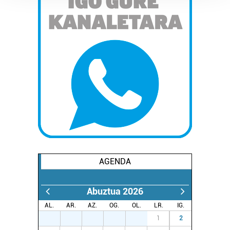
Guk eta gure bazkideek zure datu pertsonalak
prozesatzen ditugu, zure IP zenbakia, besteak beste,
teknologia erabiliz, cookieak adibidez, iragarki eta eduki
pertsonalizatuak eskaintzeko, iragarkiak eta edukia
neurtzeko, jendeari buruzko informazioa biltzeko eta
produktuak garatzeko. Zure datuak nork eta zertarako
erabiltzen dituen hauta dezakezu.
Bazkide batzuek ez dizute baimenik eskatzen, eta beren
interes komertzial legitimoetan babesten dira. Ikusi gure
bazkideen zerrenda, beren ustez zein helburutarako
duten interes legitimoa eta horren aurka nola egin
dezakezun ikusteko.
AGENDA
Lortu zure datu pertsonalak prozesatzeko moduari
buruzko informazio gehiago eta ezarri zure lehentasunak
Abuztua 2026
datuen atalean. Edozein unetan alda edo ken dezakezu
AL.
AR.
AZ.
OG.
OL.
LR.
IG.
zure baimena Cookieen adierazpenean.
27
28
29
30
31
1
2