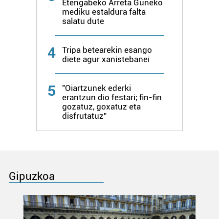
Etengabeko Arreta Guneko
mediku estaldura falta
salatu dute
4
Tripa betearekin esango
diete agur xanistebanei
5
"Oiartzunek ederki
erantzun dio festari; fin-fin
gozatuz, goxatuz eta
disfrutatuz"
Gipuzkoa