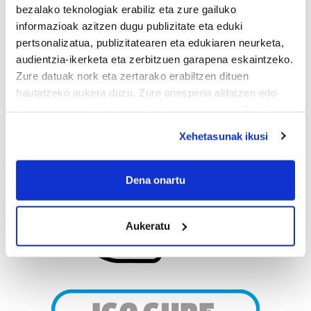
bezalako teknologiak erabiliz eta zure gailuko
informazioak azitzen dugu publizitate eta eduki
pertsonalizatua, publizitatearen eta edukiaren neurketa,
audientzia-ikerketa eta zerbitzuen garapena eskaintzeko.
Zure datuak nork eta zertarako erabiltzen dituen
hautatzeko aukera duzu. Zure onespena aldatzen edo
deuseztatzen ahal duzu edozein momentutan, Cookie
deklaraziotik edo Privacy triggerean klikatuz.
Xehetasunak ikusi
If you allow, we would also like to:
Collect information about your geographical
Dena onartu
location which can be accurate to within several
meters
Aukeratu
Identify your device by actively scanning it for
specific characteristics (fingerprinting)
Find out more about how your personal data is processed
and set your preferences in the
details section
.