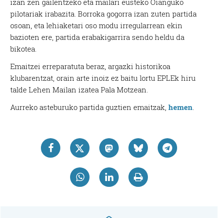
izan zen gailentzeko eta mailari eusteko Oianguko
pilotariak irabazita. Borroka gogorra izan zuten partida
osoan, eta lehiaketari oso modu irregularrean ekin
bazioten ere, partida erabakigarrira sendo heldu da
bikotea.
Emaitzei erreparatuta beraz, argazki historikoa
klubarentzat, orain arte inoiz ez baitu lortu EPLEk hiru
talde Lehen Mailan izatea Pala Motzean.
Aurreko asteburuko partida guztien emaitzak,
hemen
.