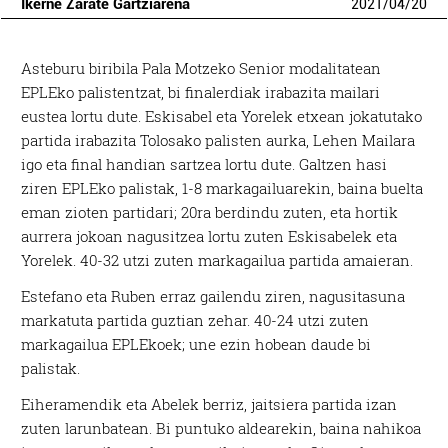
Ikerne Zarate Gartziarena
2021
/
04
/
20
Asteburu biribila Pala Motzeko Senior modalitatean
EPLEko palistentzat, bi finalerdiak irabazita mailari
eustea lortu dute. Eskisabel eta Yorelek etxean jokatutako
partida irabazita Tolosako palisten aurka, Lehen Mailara
igo eta final handian sartzea lortu dute. Galtzen hasi
ziren EPLEko palistak, 1-8 markagailuarekin, baina buelta
eman zioten partidari; 20ra berdindu zuten, eta hortik
aurrera jokoan nagusitzea lortu zuten Eskisabelek eta
Yorelek. 40-32 utzi zuten markagailua partida amaieran.
Estefano eta Ruben erraz gailendu ziren, nagusitasuna
markatuta partida guztian zehar. 40-24 utzi zuten
markagailua EPLEkoek; une ezin hobean daude bi
palistak.
Eiheramendik eta Abelek berriz, jaitsiera partida izan
zuten larunbatean. Bi puntuko aldearekin, baina nahikoa