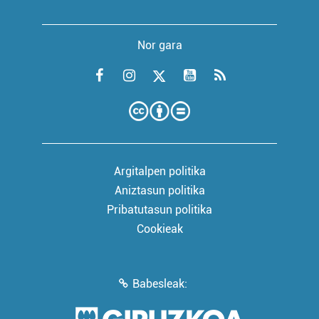
Nor gara
Argitalpen politika
Aniztasun politika
Pribatutasun politika
Cookieak
Babesleak: