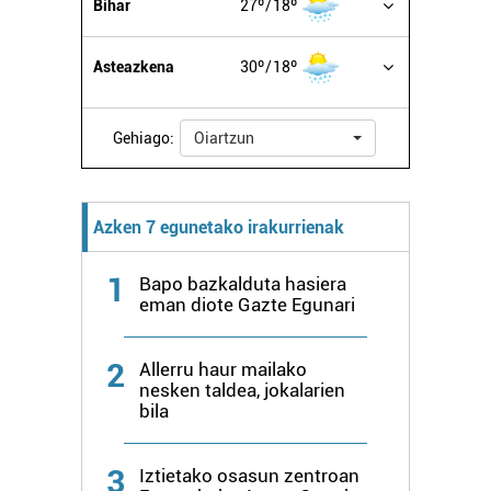
Bihar
27º
18º
Asteazkena
30º
18º
Gehiago:
Oiartzun
Azken 7 egunetako irakurrienak
1
Bapo bazkalduta hasiera
eman diote Gazte Egunari
2
Allerru haur mailako
nesken taldea, jokalarien
bila
3
Iztietako osasun zentroan