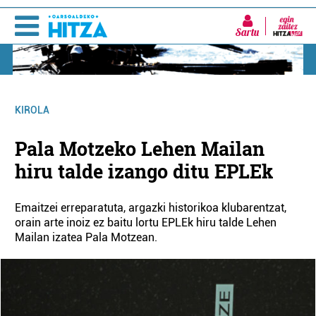
Sartu
KIROLA
Pala Motzeko Lehen Mailan
hiru talde izango ditu EPLEk
Emaitzei erreparatuta, argazki historikoa klubarentzat,
orain arte inoiz ez baitu lortu EPLEk hiru talde Lehen
Mailan izatea Pala Motzean.