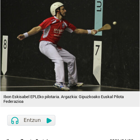
Ibon Eskisabel EPLEko pilotaria. Argazkia: Gipuzkoako Euskal Pilota
Federazioa