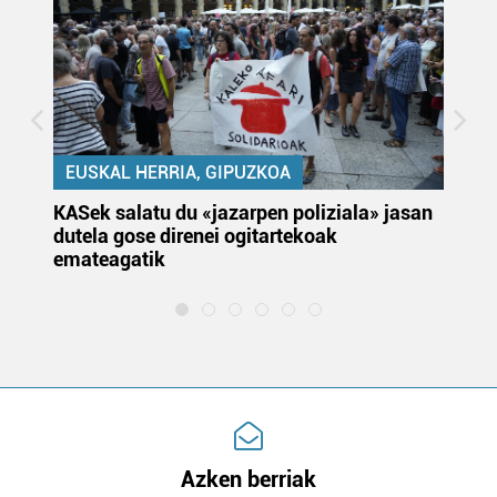
EUSKAL HERRIA, GIPUZKOA
KASek salatu du «jazarpen poliziala» jasan
Pa
dutela gose direnei ogitartekoak
da
emateagatik
«s
Azken berriak