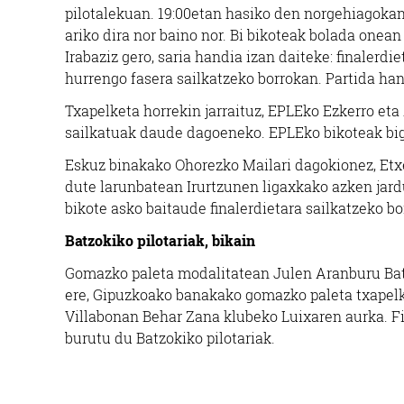
pilotalekuan. 19:00etan hasiko den norgehiagok
ariko dira nor baino nor. Bi bikoteak bolada onea
Irabaziz gero, saria handia izan daiteke: finalerdi
hurrengo fasera sailkatzeko borrokan. Partida han
Txapelketa horrekin jarraituz, EPLEko Ezkerro eta 
sailkatuak daude dagoeneko. EPLEko bikoteak bi
Eskuz binakako Ohorezko Mailari dagokionez, Etxe
dute larunbatean Irurtzunen ligaxkako azken jardu
bikote asko baitaude finalerdietara sailkatzeko b
Batzokiko pilotariak, bikain
Gomazko paleta modalitatean Julen Aranburu Batz
ere, Gipuzkoako banakako gomazko paleta txapelketa
Villabonan Behar Zana klubeko Luixaren aurka. Fi
burutu du Batzokiko pilotariak.