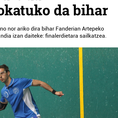
jokatuko da bihar
 nor ariko dira bihar Fanderian Artepeko
ndia izan daiteke: finalerdietara sailkatzea.