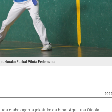
Gipuzkoako Euskal Pilota Federazioa.
202
ida erabakigarria jokatuko da bihar Agustina Otaola