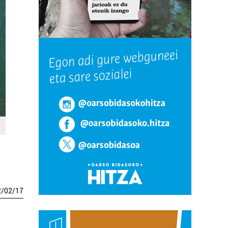
2
/
02
/
17