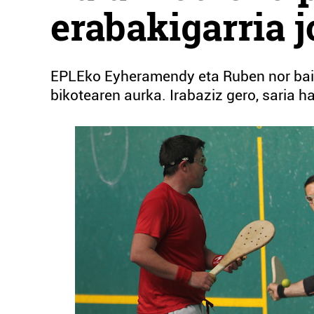
erabakigarria 
EPLEko Eyheramendy eta Ruben nor baino
bikotearen aurka. Irabaziz gero, saria ha