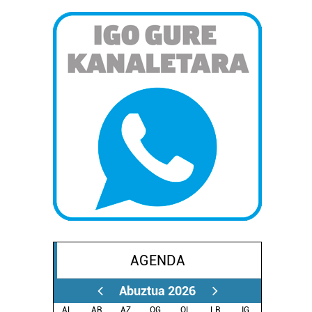
AGENDA
Abuztua 2026
AL.
AR.
AZ.
OG.
OL.
LR.
IG.