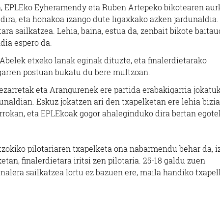
an, EPLEko Eyheramendy eta Ruben Artepeko bikotearen aur
n dira, eta honakoa izango dute ligaxkako azken jardunaldia.
etara sailkatzea. Lehia, baina, estua da, zenbait bikote baita
dia espero da.
Abelek etxeko lanak eginak dituzte, eta finalerdietarako
garren postuan bukatu du bere multzoan.
zarretak eta Arangurenek ere partida erabakigarria jokatu
naldian. Eskuz jokatzen ari den txapelketan ere lehia bizia
orrokan, eta EPLEkoak gogor ahaleginduko dira bertan egote
okiko pilotariaren txapelketa ona nabarmendu behar da, i
n, finalerdietara iritsi zen pilotaria. 25-18 galdu zuen
nalera sailkatzea lortu ez bazuen ere, maila handiko txapel