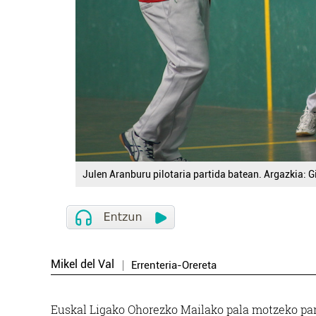
Julen Aranburu pilotaria partida batean. Argazkia: 
Mikel del Val
Errenteria-Orereta
Euskal Ligako Ohorezko Mailako pala motzeko part