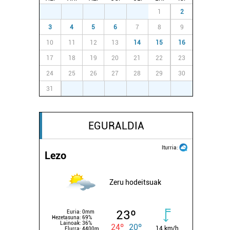
27
28
29
30
31
1
2
3
4
5
6
7
8
9
10
11
12
13
14
15
16
17
18
19
20
21
22
23
24
25
26
27
28
29
30
31
1
2
3
4
5
6
EGURALDIA
Iturria:
Lezo
Zeru hodeitsuak
23º
Euria:
0mm
Hezetasuna:
69%
Lainoak:
36%
24º
20º
14 km/h
Elurra:
4400m