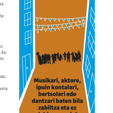
ka
ude
ko
 da,
ko.
zan
keta