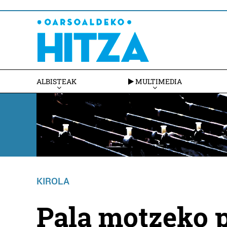
ALBISTEAK
MULTIMEDIA
KIROLA
Pala motzeko p