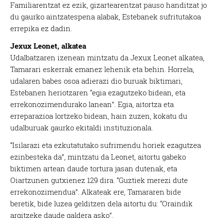
Familiarentzat ez ezik, gizartearentzat pauso handitzat jo
du gaurko aintzatespena alabak, Estebanek sufritutakoa
errepika ez dadin.
Jexux Leonet, alkatea
Udalbatzaren izenean mintzatu da Jexux Leonet alkatea,
Tamarari eskerrak emanez lehenik eta behin. Horrela,
udalaren babes osoa adierazi dio buruak biktimari,
Estebanen heriotzaren “egia ezagutzeko bidean, eta
errekonozimendurako lanean”. Egia, aitortza eta
erreparazioa lortzeko bidean, hain zuzen, kokatu du
udalburuak gaurko ekitaldi instituzionala.
“Isilarazi eta ezkutatutako sufrimendu horiek ezagutzea
ezinbesteka da”, mintzatu da Leonet, aitortu gabeko
biktimen artean daude tortura jasan dutenak, eta
Oiartzunen gutxienez 129 dira. “Guztiek merezi dute
errekonozimendua”. Alkateak ere, Tamararen bide
beretik, bide luzea gelditzen dela aitortu du: “Oraindik
argitzeke daude galdera asko”.