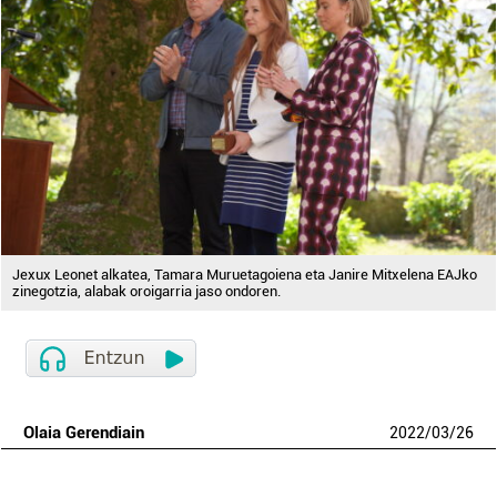
Jexux Leonet alkatea, Tamara Muruetagoiena eta Janire Mitxelena EAJko
zinegotzia, alabak oroigarria jaso ondoren.
Olaia Gerendiain
2022
/
03
/
26