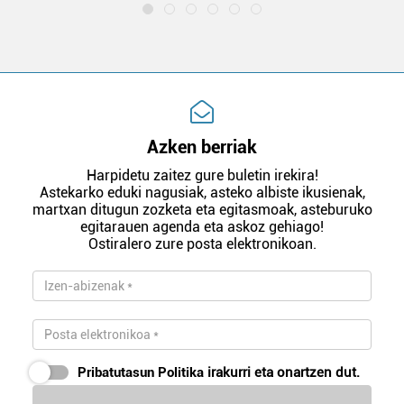
Azken berriak
Harpidetu zaitez gure buletin irekira!
Astekarko eduki nagusiak, asteko albiste ikusienak,
martxan ditugun zozketa eta egitasmoak, asteburuko
egitarauen agenda eta askoz gehiago!
Ostiralero zure posta elektronikoan.
Pribatutasun Politika
irakurri eta onartzen dut.