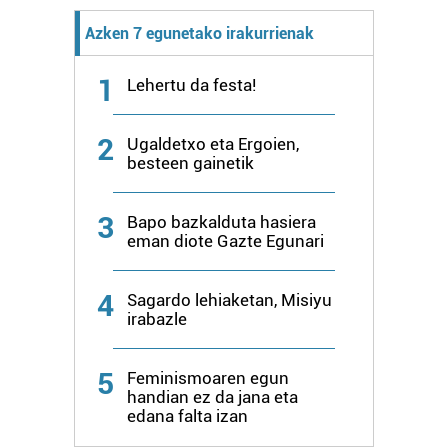
Azken 7 egunetako irakurrienak
1
Lehertu da festa!
2
Ugaldetxo eta Ergoien,
besteen gainetik
3
Bapo bazkalduta hasiera
eman diote Gazte Egunari
4
Sagardo lehiaketan, Misiyu
irabazle
5
Feminismoaren egun
handian ez da jana eta
edana falta izan