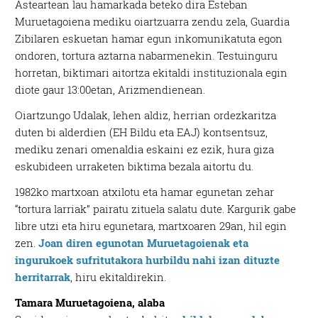
Asteartean lau hamarkada beteko dira Esteban
Muruetagoiena mediku oiartzuarra zendu zela, Guardia
Zibilaren eskuetan hamar egun inkomunikatuta egon
ondoren, tortura aztarna nabarmenekin. Testuinguru
horretan, biktimari aitortza ekitaldi instituzionala egin
diote gaur 13:00etan, Arizmendienean.
Oiartzungo Udalak, lehen aldiz, herrian ordezkaritza
duten bi alderdien (EH Bildu eta EAJ) kontsentsuz,
mediku zenari omenaldia eskaini ez ezik, hura giza
eskubideen urraketen biktima bezala aitortu du.
1982ko martxoan atxilotu eta hamar egunetan zehar
“tortura larriak” pairatu zituela salatu dute. Kargurik gabe
libre utzi eta hiru egunetara, martxoaren 29an, hil egin
zen.
Joan diren egunotan Muruetagoienak eta
ingurukoek sufritutakora hurbildu nahi izan dituzte
herritarrak
, hiru ekitaldirekin.
Tamara Muruetagoiena, alaba