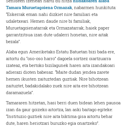
Senideen izenean hartu du hitza
hildakoaren alaba
Tamara Muruetagoiena Ormazak
, nabarmen hunkituta:
“Eskerrak eman nahi dizkiet nire familiari eta
udaletxeari. Hemen daude nire bi familiak,
Muruetagoienatarrak eta Ormazatarrak; haiek paper
garrantzitsua izan dute udalerri honetan, nire aitak
bezala”.
Alaba egun Ameriketako Estatu Batuetan bizi bada ere,
aitortu du “oso-oso harro” dagoela sortzez oiartzuarra
izateaz, eta bertoko bizilagunek haren aita izandakoari
adierazi dioten babesaz. “Maite dudan jendea zarete
hemen ikusten zaituztedan guztiak. Nire bihotzean
zaituztet, badakidalako zuek nire aita ere bihotzean
daramazuela”.
Tamararen hitzetan, hasi berri duen bidean lehen pausoa
izan da gaur goizeko aitortza, lan aski baitago egiteke:
“Instituzio guztiek nire aita biktima gisa aitortu behar
dute, haren heriotzari buruzko egia onartzeko”.