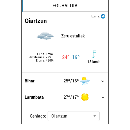
EGURALDIA
Iturria:
Oiartzun
Zeru estaliak
Euria:
0mm
24º
19º
Hezetasuna:
77%
Elurra:
4300m
13 km/h
Bihar
25º
16º
Larunbata
27º
17º
Gehiago:
Oiartzun