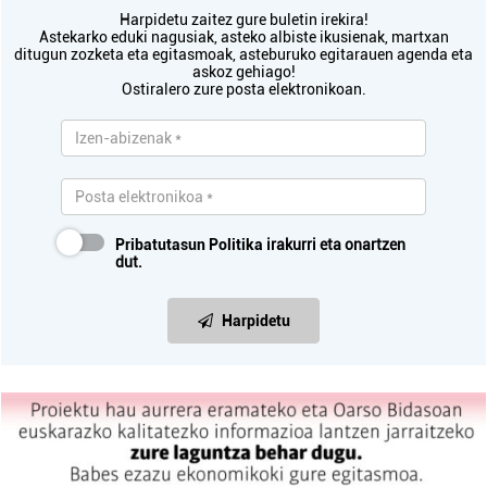
Harpidetu zaitez gure buletin irekira!
Astekarko eduki nagusiak, asteko albiste ikusienak, martxan
ditugun zozketa eta egitasmoak, asteburuko egitarauen agenda eta
askoz gehiago!
Ostiralero zure posta elektronikoan.
Pribatutasun Politika
irakurri eta onartzen
dut.
Harpidetu