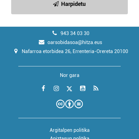
Harpidetu
943 34 03 30
oarsobidasoa@hitza.eus
Nafarroa etorbidea 26, Errenteria-Orereta 20100
Nor gara
Argitalpen politika
Aniztasun politika