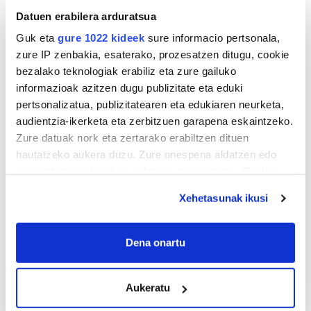
Datuen erabilera arduratsua
Guk eta
gure 1022 kideek
sure informacio pertsonala,
zure IP zenbakia, esaterako, prozesatzen ditugu, cookie
bezalako teknologiak erabiliz eta zure gailuko
informazioak azitzen dugu publizitate eta eduki
pertsonalizatua, publizitatearen eta edukiaren neurketa,
audientzia-ikerketa eta zerbitzuen garapena eskaintzeko.
Zure datuak nork eta zertarako erabiltzen dituen
hautatzeko aukera duzu. Zure onespena aldatzen edo
deuseztatzen ahal duzu edozein momentutan, Cookie
deklaraziotik edo Privacy triggerean klikatuz.
Xehetasunak ikusi
If you allow, we would also like to:
Collect information about your geographical
Dena onartu
location which can be accurate to within several
meters
Aukeratu
Identify your device by actively scanning it for
specific characteristics (fingerprinting)