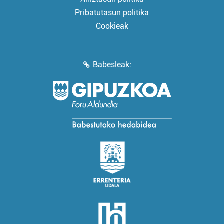
Pribatutasun politika
Cookieak
Babesleak: