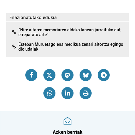
Erlazionatutako edukia
“Nire aitaren memoriaren aldeko lanean jarraituko dut,
erreparatu arte”
Esteban Muruetagoiena medikua zenari aitortza egingo
dio udalak
Azken berriak