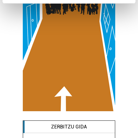
Find out more about how your personal data is processed
and set your preferences in the
details section
.
Guk eta gure bazkideek zure datu pertsonalak
prozesatzen ditugu, zure IP zenbakia, besteak beste,
teknologia erabiliz, cookieak adibidez, iragarki eta eduki
pertsonalizatuak eskaintzeko, iragarkiak eta edukia
neurtzeko, jendeari buruzko informazioa biltzeko eta
produktuak garatzeko. Zure datuak nork eta zertarako
erabiltzen dituen hauta dezakezu.
Bazkide batzuek ez dizute baimenik eskatzen, eta beren
interes komertzial legitimoetan babesten dira. Ikusi gure
bazkideen zerrenda, beren ustez zein helburutarako
duten interes legitimoa eta horren aurka nola egin
dezakezun ikusteko.
ZERBITZU GIDA
Lortu zure datu pertsonalak prozesatzeko moduari