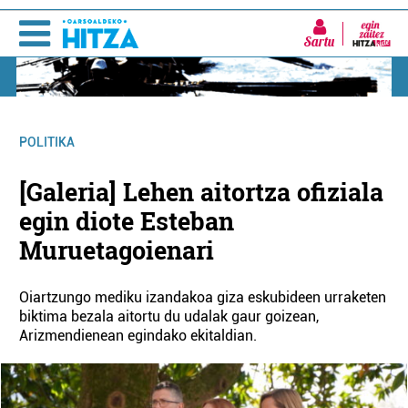
Sartu
POLITIKA
[Galeria] Lehen aitortza ofiziala
egin diote Esteban
Muruetagoienari
Oiartzungo mediku izandakoa giza eskubideen urraketen
biktima bezala aitortu du udalak gaur goizean,
Arizmendienean egindako ekitaldian.