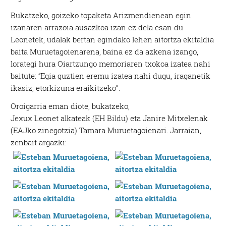
Bukatzeko, goizeko topaketa Arizmendienean egin
izanaren arrazoia ausazkoa izan ez dela esan du
Leonetek, udalak bertan egindako lehen aitortza ekitaldia
baita Muruetagoienarena, baina ez da azkena izango,
lorategi hura Oiartzungo memoriaren txokoa izatea nahi
baitute: “Egia guztien eremu izatea nahi dugu, iraganetik
ikasiz, etorkizuna eraikitzeko”.
Oroigarria eman diote, bukatzeko,
Jexux Leonet alkateak (EH Bildu) eta Janire Mitxelenak
(EAJko zinegotzia) Tamara Muruetagoienari. Jarraian,
zenbait argazki: