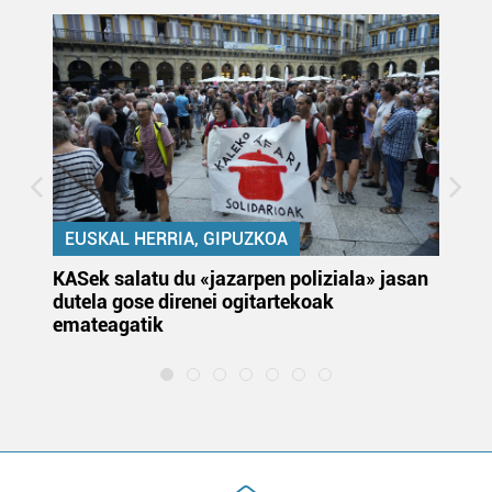
EUSKAL HERRIA, GIPUZKOA
KASek salatu du «jazarpen poliziala» jasan
Pa
dutela gose direnei ogitartekoak
da
emateagatik
«s