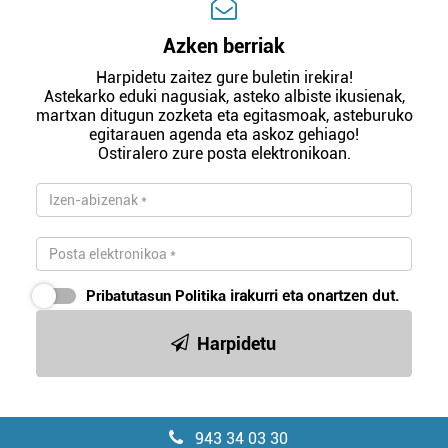
Azken berriak
Harpidetu zaitez gure buletin irekira!
Astekarko eduki nagusiak, asteko albiste ikusienak,
martxan ditugun zozketa eta egitasmoak, asteburuko
egitarauen agenda eta askoz gehiago!
Ostiralero zure posta elektronikoan.
Pribatutasun Politika
irakurri eta onartzen dut.
Harpidetu
943 34 03 30