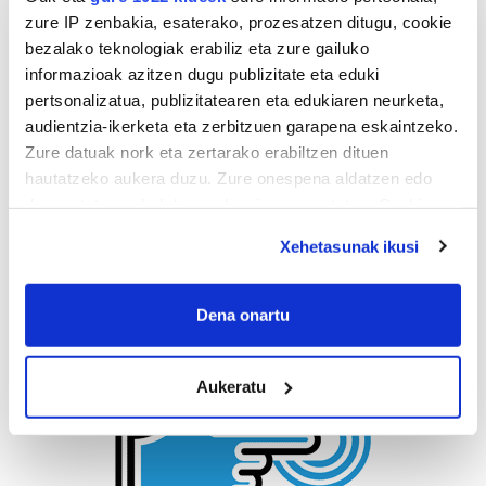
zure IP zenbakia, esaterako, prozesatzen ditugu, cookie
bezalako teknologiak erabiliz eta zure gailuko
informazioak azitzen dugu publizitate eta eduki
pertsonalizatua, publizitatearen eta edukiaren neurketa,
audientzia-ikerketa eta zerbitzuen garapena eskaintzeko.
Zure datuak nork eta zertarako erabiltzen dituen
hautatzeko aukera duzu. Zure onespena aldatzen edo
deuseztatzen ahal duzu edozein momentutan, Cookie
deklaraziotik edo Privacy triggerean klikatuz.
Xehetasunak ikusi
If you allow, we would also like to:
Collect information about your geographical
Dena onartu
location which can be accurate to within several
meters
Aukeratu
Identify your device by actively scanning it for
specific characteristics (fingerprinting)
Find out more about how your personal data is processed
and set your preferences in the
details section
.