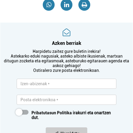
Azken berriak
Harpidetu zaitez gure buletin irekira!
Astekarko eduki nagusiak, asteko albiste ikusienak, martxan
ditugun zozketa eta egitasmoak, asteburuko egitarauen agenda eta
askoz gehiago!
Ostiralero zure posta elektronikoan.
Pribatutasun Politika
irakurri eta onartzen
dut.