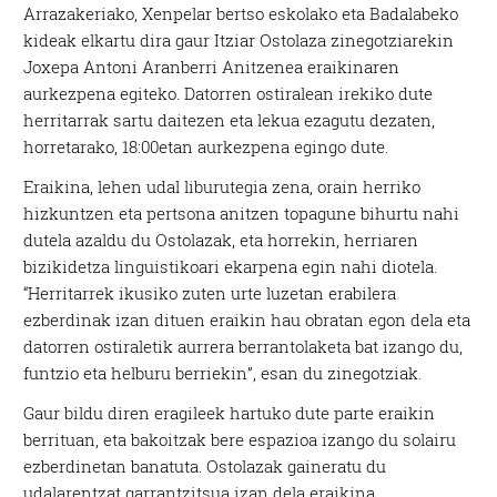
Arrazakeriako, Xenpelar bertso eskolako eta Badalabeko
kideak elkartu dira gaur Itziar Ostolaza zinegotziarekin
Joxepa Antoni Aranberri Anitzenea eraikinaren
aurkezpena egiteko. Datorren ostiralean irekiko dute
herritarrak sartu daitezen eta lekua ezagutu dezaten,
horretarako, 18:00etan aurkezpena egingo dute.
Eraikina, lehen udal liburutegia zena, orain herriko
hizkuntzen eta pertsona anitzen topagune bihurtu nahi
dutela azaldu du Ostolazak, eta horrekin, herriaren
bizikidetza linguistikoari ekarpena egin nahi diotela.
“Herritarrek ikusiko zuten urte luzetan erabilera
ezberdinak izan dituen eraikin hau obratan egon dela eta
datorren ostiraletik aurrera berrantolaketa bat izango du,
funtzio eta helburu berriekin”, esan du zinegotziak.
Gaur bildu diren eragileek hartuko dute parte eraikin
berrituan, eta bakoitzak bere espazioa izango du solairu
ezberdinetan banatuta. Ostolazak gaineratu du
udalarentzat garrantzitsua izan dela eraikina