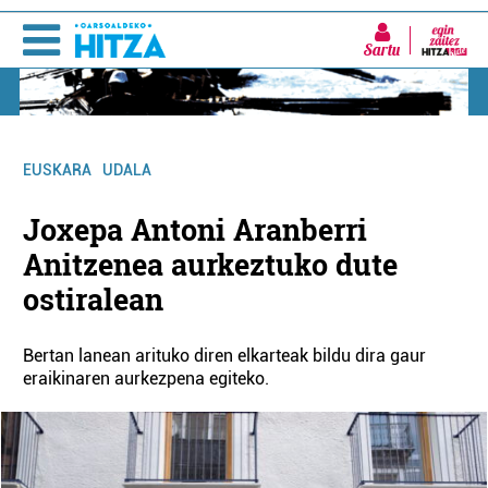
Sartu
EUSKARA
UDALA
Joxepa Antoni Aranberri
Anitzenea aurkeztuko dute
ostiralean
Bertan lanean arituko diren elkarteak bildu dira gaur
eraikinaren aurkezpena egiteko.