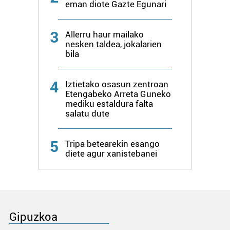
eman diote Gazte Egunari
3
Allerru haur mailako
nesken taldea, jokalarien
bila
4
Iztietako osasun zentroan
Etengabeko Arreta Guneko
mediku estaldura falta
salatu dute
5
Tripa betearekin esango
diete agur xanistebanei
Gipuzkoa