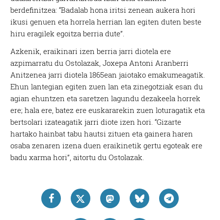
berdefinitzea: “Badalab hona iritsi zenean aukera hori
ikusi genuen eta horrela herrian lan egiten duten beste
hiru eragilek egoitza berria dute”.
Azkenik, eraikinari izen berria jarri diotela ere
azpimarratu du Ostolazak, Joxepa Antoni Aranberri
Anitzenea jarri diotela 1865ean jaiotako emakumeagatik.
Ehun lantegian egiten zuen lan eta zinegotziak esan du
agian ehuntzen eta saretzen lagundu dezakeela horrek
ere; hala ere, batez ere euskararekin zuen loturagatik eta
bertsolari izateagatik jarri diote izen hori. “Gizarte
hartako hainbat tabu hautsi zituen eta gainera haren
osaba zenaren izena duen eraikinetik gertu egoteak ere
badu xarma hori”, aitortu du Ostolazak.