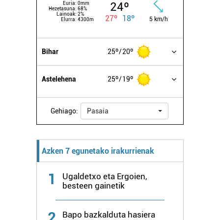
24º
Euria:
0mm
Hezetasuna:
68%
Lainoak:
2%
27º
18º
5 km/h
Elurra:
4300m
Bihar
25º
20º
Astelehena
25º
19º
Gehiago:
Pasaia
Azken 7 egunetako irakurrienak
1
Ugaldetxo eta Ergoien,
besteen gainetik
2
Bapo bazkalduta hasiera