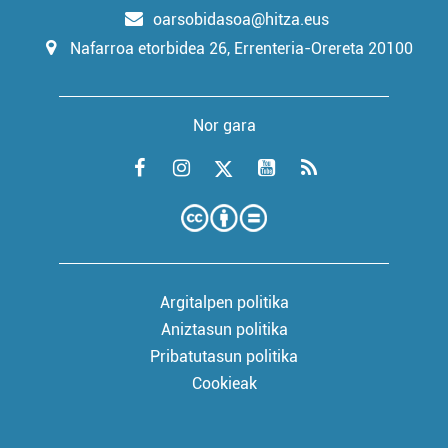
oarsobidasoa@hitza.eus
Nafarroa etorbidea 26, Errenteria-Orereta 20100
Nor gara
Argitalpen politika
Aniztasun politika
Pribatutasun politika
Cookieak