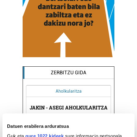
ZERBITZU GIDA
Aholkularitza
JAKIN - ASEGI AHOLKULARITZA
Errenteria-Orereta
Datuen erabilera arduratsua
Guk eta
gure 1022 kideek
sure informacio pertsonala,