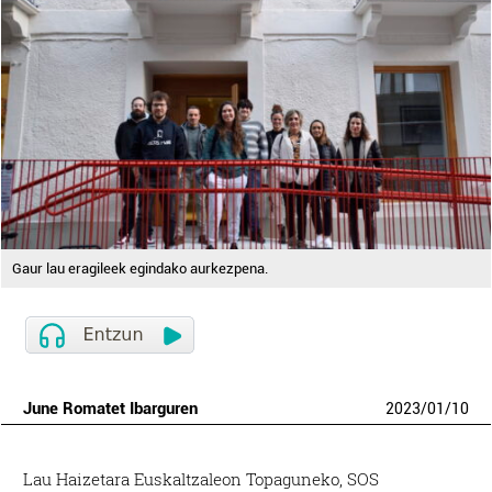
Gaur lau eragileek egindako aurkezpena.
June Romatet Ibarguren
2023
/
01
/
10
Lau Haizetara Euskaltzaleon Topaguneko, SOS