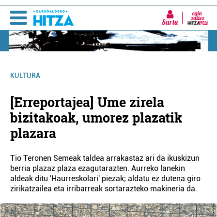
Sartu
KULTURA
[Erreportajea] Ume zirela
bizitakoak, umorez plazatik
plazara
Tio Teronen Semeak taldea arrakastaz ari da ikuskizun
berria plazaz plaza ezagutarazten. Aurreko lanekin
aldeak ditu 'Haurreskolari' piezak; aldatu ez dutena giro
zirikatzailea eta irribarreak sortarazteko makineria da.