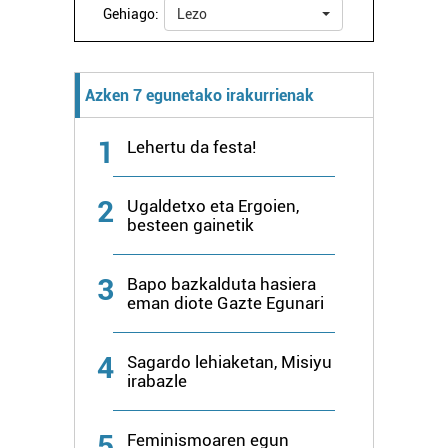
Gehiago:
Lezo
Azken 7 egunetako irakurrienak
1
Lehertu da festa!
2
Ugaldetxo eta Ergoien,
besteen gainetik
3
Bapo bazkalduta hasiera
eman diote Gazte Egunari
4
Sagardo lehiaketan, Misiyu
irabazle
5
Feminismoaren egun