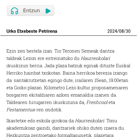
Urko Etxebeste Petrirena
2024
/
08
/
30
E
zin zen bestela izan. Tio Teronen Semeak dantza
taldeak Lezon ere estreinatuko du
Haurreskolari
ikuskizun berria. Jada plaza batzuk eginak dituzte Euskal
Herriko hainbat txokotan. Baina herrikoa berezia izango
da: santakrutzetan egingo dute, irailaren 15ean, 19:00etan
eta Goiko plazan. Kilometro Lezo kultur proposamenaren
bosgarren ekitaldiaren azken emanaldia izanen da.
Taldearen hirugarren ikuskizuna da,
Freshcool
eta
Festamentua
-ren ondotik.
Ikastetxe edo eskola girokoa da
Haurreskolari
. Tonu
akademikoaz gaindi, dantzariek ohiko duten izaera du.
Hezkuntza zentroetako formaltasunetik, plazetara