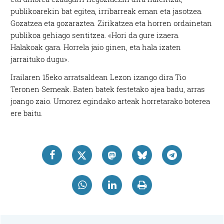
publikoarekin bat egitea, irribarreak eman eta jasotzea.
Gozatzea eta gozaraztea. Zirikatzea eta horren ordainetan
publikoa gehiago sentitzea. «Hori da gure izaera.
Halakoak gara. Horrela jaio ginen, eta hala izaten
jarraituko dugu».
Irailaren 15eko arratsaldean Lezon izango dira Tio
Teronen Semeak. Baten batek festetako ajea badu, arras
joango zaio. Umorez egindako arteak horretarako boterea
ere baitu.