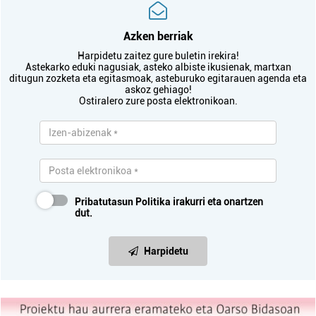
Azken berriak
Harpidetu zaitez gure buletin irekira!
Astekarko eduki nagusiak, asteko albiste ikusienak, martxan
ditugun zozketa eta egitasmoak, asteburuko egitarauen agenda eta
askoz gehiago!
Ostiralero zure posta elektronikoan.
Pribatutasun Politika
irakurri eta onartzen
dut.
Harpidetu