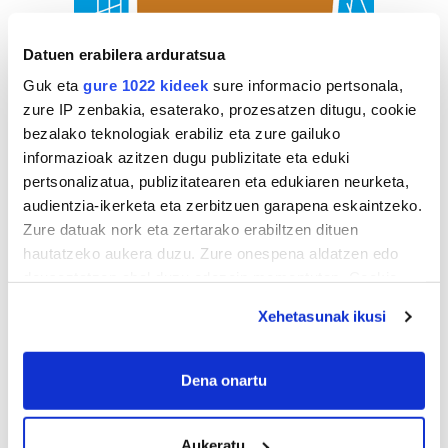
Datuen erabilera arduratsua
Guk eta
gure 1022 kideek
sure informacio pertsonala,
zure IP zenbakia, esaterako, prozesatzen ditugu, cookie
bezalako teknologiak erabiliz eta zure gailuko
informazioak azitzen dugu publizitate eta eduki
pertsonalizatua, publizitatearen eta edukiaren neurketa,
audientzia-ikerketa eta zerbitzuen garapena eskaintzeko.
Zure datuak nork eta zertarako erabiltzen dituen
hautatzeko aukera duzu. Zure onespena aldatzen edo
deuseztatzen ahal duzu edozein momentutan, Cookie
deklaraziotik edo Privacy triggerean klikatuz.
Xehetasunak ikusi
If you allow, we would also like to:
Collect information about your geographical
Dena onartu
location which can be accurate to within several
meters
Aukeratu