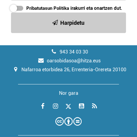
Pribatutasun Politika
irakurri eta onartzen dut.
Harpidetu
943 34 03 30
oarsobidasoa@hitza.eus
Nafarroa etorbidea 26, Errenteria-Orereta 20100
Nor gara