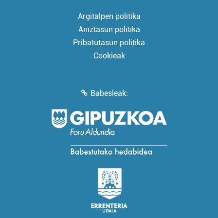
Argitalpen politika
Aniztasun politika
Pribatutasun politika
Cookieak
Babesleak: