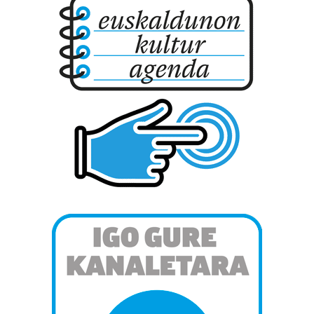
Lortu zure datu pertsonalak prozesatzeko moduari
buruzko informazio gehiago eta ezarri zure lehentasunak
datuen atalean. Edozein unetan alda edo ken dezakezu
zure baimena Cookieen adierazpenean.
Webgune honek cookie propioak eta hirugarrenen cookie-
fitxategiak erabiltzen ditu. Zure esperientzia eta
zerbitzuak hobetzeko asmoz, cookie teknologiaz
baliatzen gara. Ohar hau onartuz gero, teknologia hori
erabiltzeko baimen esplizitua ematen diguzu.
Gehiago
irakurri