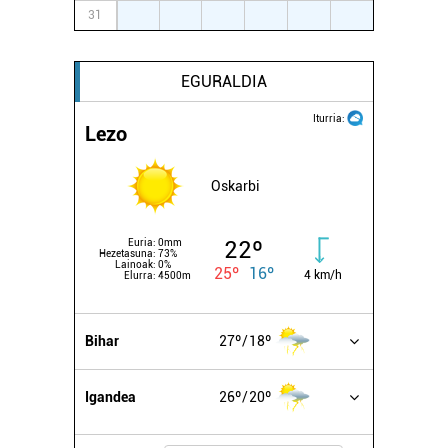
31
1
2
3
4
5
6
EGURALDIA
Iturria:
Lezo
Oskarbi
22º
Euria:
0mm
Hezetasuna:
73%
Lainoak:
0%
25º
16º
4 km/h
Elurra:
4500m
Bihar
27º
18º
Igandea
26º
20º