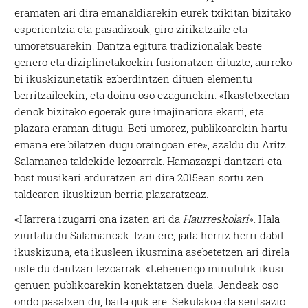
eramaten ari dira emanaldiarekin eurek txikitan bizitako
esperientzia eta pasadizoak, giro zirikatzaile eta
umoretsuarekin. Dantza egitura tradizionalak beste
genero eta diziplinetakoekin fusionatzen dituzte, aurreko
bi ikuskizunetatik ezberdintzen dituen elementu
berritzaileekin, eta doinu oso ezagunekin. «Ikastetxeetan
denok bizitako egoerak gure imajinariora ekarri, eta
plazara eraman ditugu. Beti umorez, publikoarekin hartu-
emana ere bilatzen dugu oraingoan ere», azaldu du Aritz
Salamanca taldekide lezoarrak. Hamazazpi dantzari eta
bost musikari arduratzen ari dira 2015ean sortu zen
taldearen ikuskizun berria plazaratzeaz.
«Harrera izugarri ona izaten ari da
Haurreskolari
». Hala
ziurtatu du Salamancak. Izan ere, jada herriz herri dabil
ikuskizuna, eta ikusleen ikusmina asebetetzen ari direla
uste du dantzari lezoarrak. «Lehenengo minututik ikusi
genuen publikoarekin konektatzen duela. Jendeak oso
ondo pasatzen du, baita guk ere. Sekulakoa da sentsazio