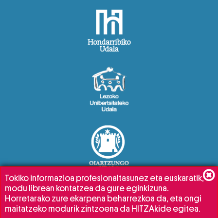
Tokiko informazioa profesionaltasunez eta euskaratik,
modu librean kontatzea da gure eginkizuna.
Horretarako zure ekarpena beharrezkoa da, eta ongi
maitatzeko modurik zintzoena da HITZAkide egitea.