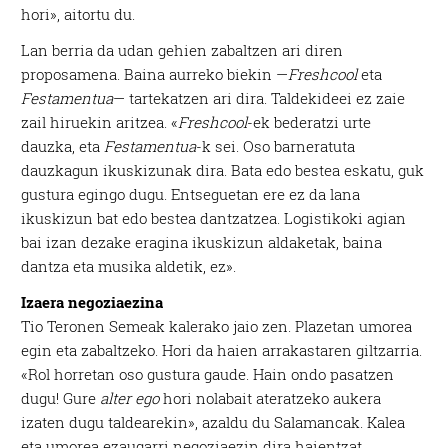
hori», aitortu du.
Lan berria da udan gehien zabaltzen ari diren
proposamena. Baina aurreko biekin —
Freshcool
eta
Festamentua
— tartekatzen ari dira. Taldekideei ez zaie
zail hiruekin aritzea. «
Freshcool
-ek bederatzi urte
dauzka, eta
Festamentua
-k sei. Oso barneratuta
dauzkagun ikuskizunak dira. Bata edo bestea eskatu, guk
gustura egingo dugu. Entseguetan ere ez da lana
ikuskizun bat edo bestea dantzatzea. Logistikoki agian
bai izan dezake eragina ikuskizun aldaketak, baina
dantza eta musika aldetik, ez».
Izaera negoziaezina
Tio Teronen Semeak kalerako jaio zen. Plazetan umorea
egin eta zabaltzeko. Hori da haien arrakastaren giltzarria.
«Rol horretan oso gustura gaude. Hain ondo pasatzen
dugu! Gure
alter
ego
hori nolabait ateratzeko aukera
izaten dugu taldearekin», azaldu du Salamancak. Kalea
eta umorea ezaugarri negoziaezin dira haientzat,