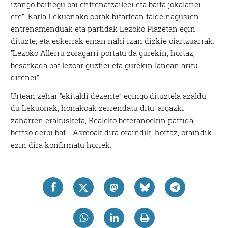
izango baitiegu bai entrenatzaileei eta baita jokalariei
ere”. Karla Lekuonako obrak bitartean talde nagusien
entrenamenduak eta partidak Lezoko Plazetan egin
dituzte, eta eskerrak eman nahi izan dizkie oiartzuarrak.
“Lezoko Allerru zoragarri portatu da gurekin, hortaz,
besarkada bat lezoar guztiei eta gurekin lanean aritu
direnei”.
Urtean zehar “ekitaldi dezente” egingo dituztela azaldu
du Lekuonak, honakoak zerrendatu ditu: argazki
zaharren erakusketa, Realeko beteranoekin partida,
bertso derbi bat… Asmoak dira oraindik, hortaz, oraindik
ezin dira konfirmatu horiek.