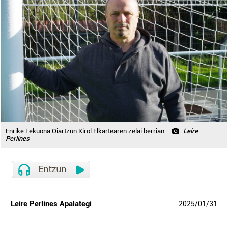
Enrike Lekuona Oiartzun Kirol Elkartearen zelai berrian.
Leire
Perlines
Leire Perlines Apalategi
2025
/
01
/
31