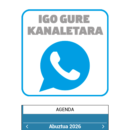
interes komertzial legitimoetan babesten dira. Ikusi gure
bazkideen zerrenda, beren ustez zein helburutarako
duten interes legitimoa eta horren aurka nola egin
dezakezun ikusteko.
Lortu zure datu pertsonalak prozesatzeko moduari
buruzko informazio gehiago eta ezarri zure lehentasunak
datuen atalean. Edozein unetan alda edo ken dezakezu
zure baimena Cookieen adierazpenean.
Webgune honek cookie propioak eta hirugarrenen cookie-
fitxategiak erabiltzen ditu. Zure esperientzia eta
zerbitzuak hobetzeko asmoz, cookie teknologiaz
baliatzen gara. Ohar hau onartuz gero, teknologia hori
erabiltzeko baimen esplizitua ematen diguzu.
Gehiago
irakurri
AGENDA
Abuztua 2026