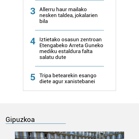
3
Allerru haur mailako
nesken taldea, jokalarien
bila
4
Iztietako osasun zentroan
Etengabeko Arreta Guneko
mediku estaldura falta
salatu dute
5
Tripa betearekin esango
diete agur xanistebanei
Gipuzkoa