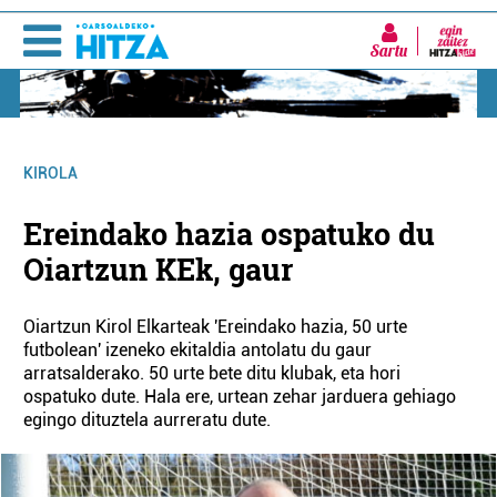
Sartu
KIROLA
Ereindako hazia ospatuko du
Oiartzun KEk, gaur
Oiartzun Kirol Elkarteak 'Ereindako hazia, 50 urte
futbolean' izeneko ekitaldia antolatu du gaur
arratsalderako. 50 urte bete ditu klubak, eta hori
ospatuko dute. Hala ere, urtean zehar jarduera gehiago
egingo dituztela aurreratu dute.