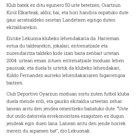
K
lub batek ez ditu egunero 50 urte betetzen; Oiartzun
Kirol Elkarteak, aldiz, bai, eta hori handira ospatuko dute
gaur arratsaldeko seietan Landetxen egingo duten
ekitaldiarekin.
Enrike Lekuona klubeko lehendakaria da. Harreman
estua du taldearekin, jokalari, entrenatzaile eta
zuzendaritza taldeko kide izan baita zenbait urtetan.
2004. urtean eman zituen entrenatzaile moduan lehen
pausuak, eta duela bi urtetik da klubeko lehendakari,
Koldo Fernandez aurreko lehendakariaren bigarrengoa
baitzen.
Club Deportivo Oyarzun moduan sortu zuten futbol kluba
duela mende erdi, eta gaurko ekitaldia urteetan zehar
lanean aritu den jendea omentzeko baliatuko dute. “Uste
dut ondo datorrela errekonozitzea ezagutzen ez dugun
jendeak egin duen lana. Lanean aritu den jende horrek
merezi du aipamen bat”, dio Lekuonak.