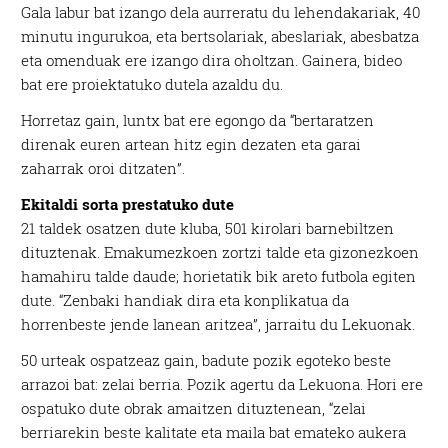
Gala labur bat izango dela aurreratu du lehendakariak, 40
minutu ingurukoa, eta bertsolariak, abeslariak, abesbatza
eta omenduak ere izango dira oholtzan. Gainera, bideo
bat ere proiektatuko dutela azaldu du.
Horretaz gain, luntx bat ere egongo da “bertaratzen
direnak euren artean hitz egin dezaten eta garai
zaharrak oroi ditzaten”.
Ekitaldi sorta prestatuko dute
21 taldek osatzen dute kluba, 501 kirolari barnebiltzen
dituztenak. Emakumezkoen zortzi talde eta gizonezkoen
hamahiru talde daude; horietatik bik areto futbola egiten
dute. “Zenbaki handiak dira eta konplikatua da
horrenbeste jende lanean aritzea”, jarraitu du Lekuonak.
50 urteak ospatzeaz gain, badute pozik egoteko beste
arrazoi bat: zelai berria. Pozik agertu da Lekuona. Hori ere
ospatuko dute obrak amaitzen dituztenean, “zelai
berriarekin beste kalitate eta maila bat emateko aukera