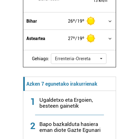
13 km/h
Bihar
26º
19º
Asteartea
27º
19º
Gehiago:
Errenteria-Orereta
Azken 7 egunetako irakurrienak
1
Ugaldetxo eta Ergoien,
besteen gainetik
2
Bapo bazkalduta hasiera
eman diote Gazte Egunari