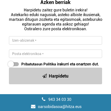
Azken berriak
Harpidetu zaitez gure buletin irekira!
Astekarko eduki nagusiak, asteko albiste ikusienak,
martxan ditugun zozketa eta egitasmoak, asteburuko
egitarauen agenda eta askoz gehiago!
Ostiralero zure posta elektronikoan.
Pribatutasun Politika
irakurri eta onartzen dut.
Harpidetu
943 34 03 30
oarsobidasoa@hitza.eus