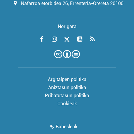
Nafarroa etorbidea 26, Errenteria-Orereta 20100
Nor gara
Argitalpen politika
Aniztasun politika
Pribatutasun politika
Cookieak
Babesleak: