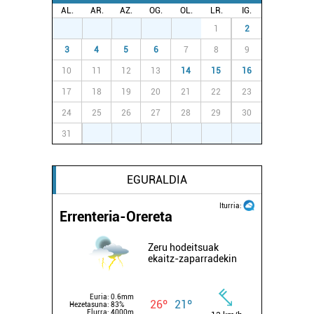
AL.
AR.
AZ.
OG.
OL.
LR.
IG.
27
28
29
30
31
1
2
3
4
5
6
7
8
9
10
11
12
13
14
15
16
17
18
19
20
21
22
23
24
25
26
27
28
29
30
31
1
2
3
4
5
6
EGURALDIA
Iturria:
Errenteria-Orereta
Zeru hodeitsuak
ekaitz-zaparradekin
Euria:
0.6mm
26º
21º
Hezetasuna:
83%
Elurra:
4000m