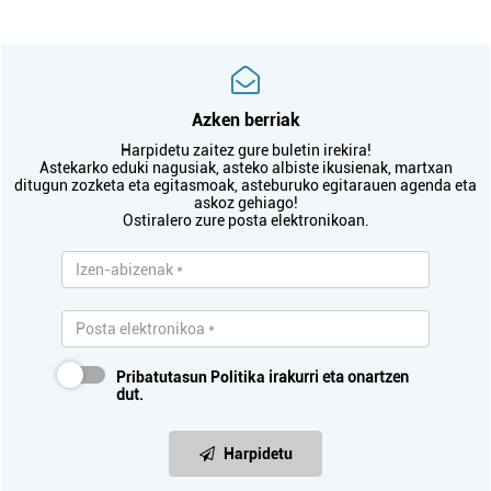
Azken berriak
Harpidetu zaitez gure buletin irekira!
Astekarko eduki nagusiak, asteko albiste ikusienak, martxan
ditugun zozketa eta egitasmoak, asteburuko egitarauen agenda eta
askoz gehiago!
Ostiralero zure posta elektronikoan.
Pribatutasun Politika
irakurri eta onartzen
dut.
Harpidetu