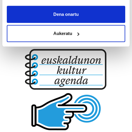
If you allow, we would also like to:
Collect information about your geographical
Dena onartu
location which can be accurate to within several
meters
Aukeratu
Identify your device by actively scanning it for
specific characteristics (fingerprinting)
Find out more about how your personal data is processed
and set your preferences in the
details section
.
Guk eta gure bazkideek zure datu pertsonalak
prozesatzen ditugu, zure IP zenbakia, besteak beste,
teknologia erabiliz, cookieak adibidez, iragarki eta eduki
pertsonalizatuak eskaintzeko, iragarkiak eta edukia
neurtzeko, jendeari buruzko informazioa biltzeko eta
produktuak garatzeko. Zure datuak nork eta zertarako
erabiltzen dituen hauta dezakezu.
Bazkide batzuek ez dizute baimenik eskatzen, eta beren