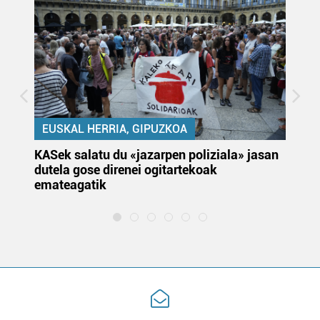
EUSKAL HERRIA, GIPUZKOA
KASek salatu du «jazarpen poliziala» jasan
Pa
dutela gose direnei ogitartekoak
da
emateagatik
«s