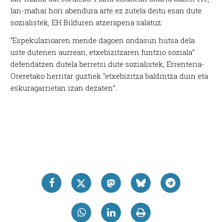
lan-mahai hori abendura arte ez zutela deitu esan dute
sozialistek, EH Bilduren atzerapena salatuz.
“Espekulazioaren mende dagoen ondasun hutsa dela
uste dutenen aurrean, etxebizitzaren funtzio soziala”
defendatzen dutela berretsi dute sozialistek, Errenteria-
Oreretako herritar guztiek “etxebizitza baldintza duin eta
eskuragarrietan izan dezaten”.