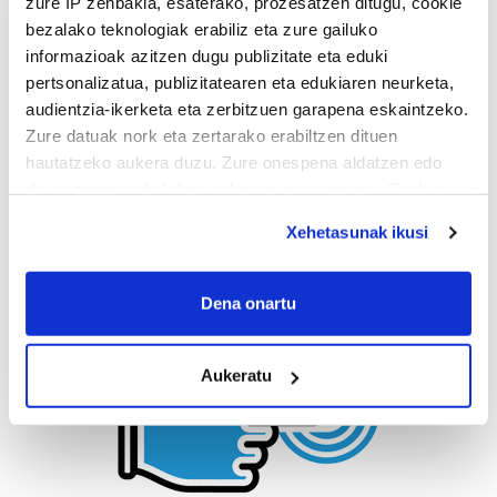
zure IP zenbakia, esaterako, prozesatzen ditugu, cookie
bezalako teknologiak erabiliz eta zure gailuko
informazioak azitzen dugu publizitate eta eduki
pertsonalizatua, publizitatearen eta edukiaren neurketa,
audientzia-ikerketa eta zerbitzuen garapena eskaintzeko.
Zure datuak nork eta zertarako erabiltzen dituen
hautatzeko aukera duzu. Zure onespena aldatzen edo
deuseztatzen ahal duzu edozein momentutan, Cookie
deklaraziotik edo Privacy triggerean klikatuz.
Xehetasunak ikusi
If you allow, we would also like to:
Collect information about your geographical
Dena onartu
location which can be accurate to within several
meters
Aukeratu
Identify your device by actively scanning it for
specific characteristics (fingerprinting)
Find out more about how your personal data is processed
and set your preferences in the
details section
.