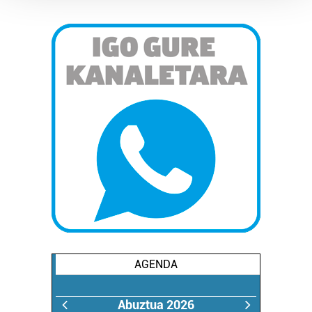
Guk eta gure bazkideek zure datu pertsonalak
prozesatzen ditugu, zure IP zenbakia, besteak beste,
teknologia erabiliz, cookieak adibidez, iragarki eta eduki
pertsonalizatuak eskaintzeko, iragarkiak eta edukia
neurtzeko, jendeari buruzko informazioa biltzeko eta
produktuak garatzeko. Zure datuak nork eta zertarako
erabiltzen dituen hauta dezakezu.
Bazkide batzuek ez dizute baimenik eskatzen, eta beren
interes komertzial legitimoetan babesten dira. Ikusi gure
bazkideen zerrenda, beren ustez zein helburutarako
duten interes legitimoa eta horren aurka nola egin
dezakezun ikusteko.
Lortu zure datu pertsonalak prozesatzeko moduari
buruzko informazio gehiago eta ezarri zure lehentasunak
AGENDA
datuen atalean. Edozein unetan alda edo ken dezakezu
zure baimena Cookieen adierazpenean.
Abuztua 2026