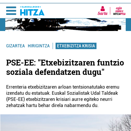
Sartu
ETXEBIZITZA KRISIA
GIZARTEA
HIRIGINTZA
PSE-EE: "Etxebizitzaren funtzio
soziala defendatzen dugu"
Errenteria etxebizitzaren arloan tentsionatutako eremu
izendatu du estatuak. Euskal Sozialistak Udal Taldeak
(PSE-EE) etxebizitzaren krisiari aurre egiteko neurri
zehatzak hartu behar direla nabarmendu du.