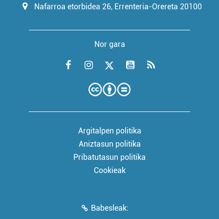
Nafarroa etorbidea 26, Errenteria-Orereta 20100
Nor gara
Argitalpen politika
Aniztasun politika
Pribatutasun politika
Cookieak
Babesleak: