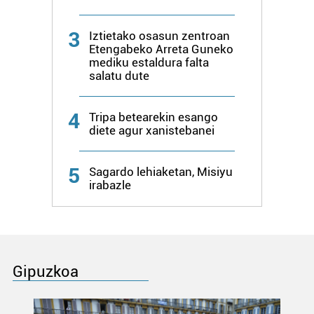
3
Iztietako osasun zentroan
Etengabeko Arreta Guneko
mediku estaldura falta
salatu dute
4
Tripa betearekin esango
diete agur xanistebanei
5
Sagardo lehiaketan, Misiyu
irabazle
Gipuzkoa