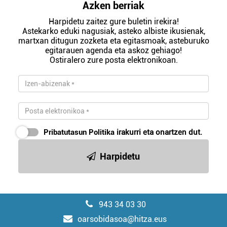
Azken berriak
Harpidetu zaitez gure buletin irekira!
Astekarko eduki nagusiak, asteko albiste ikusienak,
martxan ditugun zozketa eta egitasmoak, asteburuko
egitarauen agenda eta askoz gehiago!
Ostiralero zure posta elektronikoan.
Pribatutasun Politika
irakurri eta onartzen dut.
Harpidetu
943 34 03 30
oarsobidasoa@hitza.eus