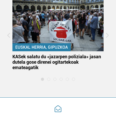
EUSKAL HERRIA, GIPUZKOA
KASek salatu du «jazarpen poliziala» jasan
Pa
dutela gose direnei ogitartekoak
da
emateagatik
«s