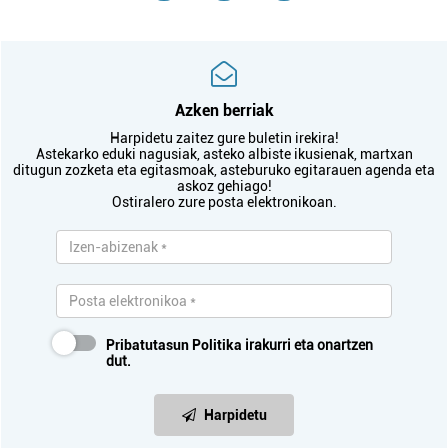
Azken berriak
Harpidetu zaitez gure buletin irekira!
Astekarko eduki nagusiak, asteko albiste ikusienak, martxan
ditugun zozketa eta egitasmoak, asteburuko egitarauen agenda eta
askoz gehiago!
Ostiralero zure posta elektronikoan.
Pribatutasun Politika
irakurri eta onartzen
dut.
Harpidetu