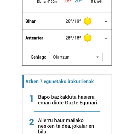
26º
20º
8 km/h
Elurra:
4100m
Bihar
26º
19º
Asteartea
28º
18º
Gehiago:
Oiartzun
Azken 7 egunetako irakurrienak
1
Bapo bazkalduta hasiera
eman diote Gazte Egunari
2
Allerru haur mailako
nesken taldea, jokalarien
bila