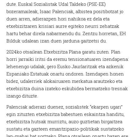
dute. Euskal Sozialistak Udal Taldeko (PSE-EE)
bozeramaileak, Isaac Palenciak, albistea positibotzat jo
duen arren, adierazpen hori nahikoa ez dela eta
etxebizitzaren krisiari aurre egiteko neurri zehatzak
hartu behar direla nabarmendu du. Zentzu horretan, EH
Bilduk udalean izan duen jarduna gaitzetsi du.
2024ko otsailean Etxebizitza Plana garatu zuten. Plan
horri jarraiki iritsi da eremu tensionatuaren izendapena:
lehenengo udalak, gero Eusko Jaurlaritzak eta azkenik
Espaniako Estatuak onartu ondoren. Izendapen honen
bidez, udalerriek alokairuaren merkatua arautzeko eta
etxebizitza duina izateko eskubidea bermatzeko tresnak
izango dituzte.
Palenciak adierazi duenez, sozialistek “ekarpen ugari”
egin zituzten etxebizitza babestuen eskaintza handitu,
etxebizitza hutsak murriztu, auzo guztietan birgaitzea
sustatu eta gazteen emantzipazio-politikak sustatzeko
lan-mahai bat sortzeko. Plana otsailean onartu bazen ere,