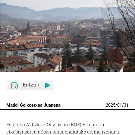
Maddi Goikoetxea Juanena
2025
/
01
/
31
Estatuko Aldizkari Ofizialean (BOE) Errenteria
etxebizitzaren arloan tentsionatutako eremu izendatu