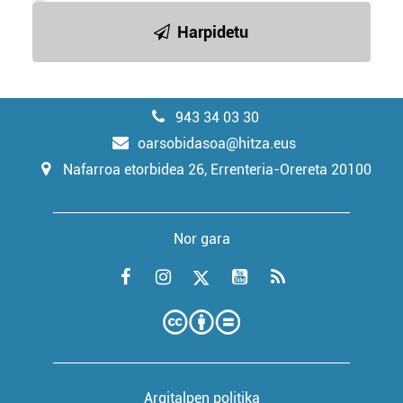
Harpidetu
943 34 03 30
oarsobidasoa@hitza.eus
Nafarroa etorbidea 26, Errenteria-Orereta 20100
Nor gara
Argitalpen politika