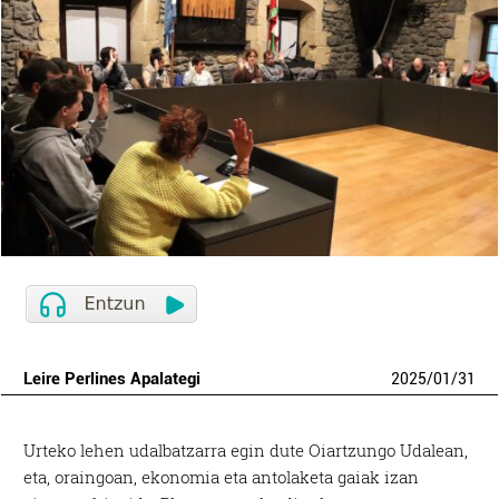
Leire Perlines Apalategi
2025
/
01
/
31
Urteko lehen udalbatzarra egin dute Oiartzungo Udalean,
eta, oraingoan, ekonomia eta antolaketa gaiak izan