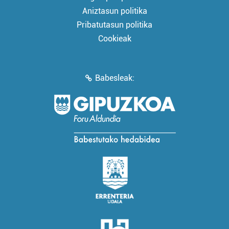
Aniztasun politika
Pribatutasun politika
Cookieak
Babesleak: