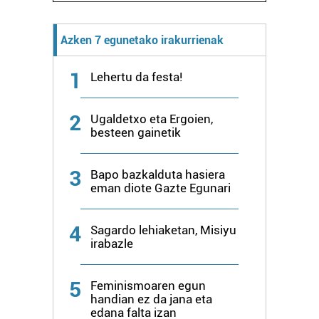
Azken 7 egunetako irakurrienak
1
Lehertu da festa!
2
Ugaldetxo eta Ergoien,
besteen gainetik
3
Bapo bazkalduta hasiera
eman diote Gazte Egunari
4
Sagardo lehiaketan, Misiyu
irabazle
5
Feminismoaren egun
handian ez da jana eta
edana falta izan