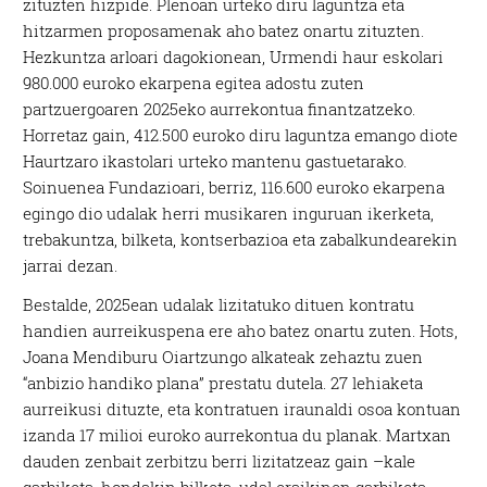
zituzten hizpide. Plenoan urteko diru laguntza eta
hitzarmen proposamenak aho batez onartu zituzten.
Hezkuntza arloari dagokionean, Urmendi haur eskolari
980.000 euroko ekarpena egitea adostu zuten
partzuergoaren 2025eko aurrekontua finantzatzeko.
Horretaz gain, 412.500 euroko diru laguntza emango diote
Haurtzaro ikastolari urteko mantenu gastuetarako.
Soinuenea Fundazioari, berriz, 116.600 euroko ekarpena
egingo dio udalak herri musikaren inguruan ikerketa,
trebakuntza, bilketa, kontserbazioa eta zabalkundearekin
jarrai dezan.
Bestalde, 2025ean udalak lizitatuko dituen kontratu
handien aurreikuspena ere aho batez onartu zuten. Hots,
Joana Mendiburu Oiartzungo alkateak zehaztu zuen
“anbizio handiko plana” prestatu dutela. 27 lehiaketa
aurreikusi dituzte, eta kontratuen iraunaldi osoa kontuan
izanda 17 milioi euroko aurrekontua du planak. Martxan
dauden zenbait zerbitzu berri lizitatzeaz gain –kale
garbiketa, hondakin bilketa, udal eraikinen garbiketa