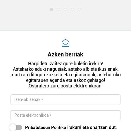
Azken berriak
Harpidetu zaitez gure buletin irekira!
Astekarko eduki nagusiak, asteko albiste ikusienak,
martxan ditugun zozketa eta egitasmoak, asteburuko
egitarauen agenda eta askoz gehiago!
Ostiralero zure posta elektronikoan.
Pribatutasun Politika
irakurri eta onartzen dut.