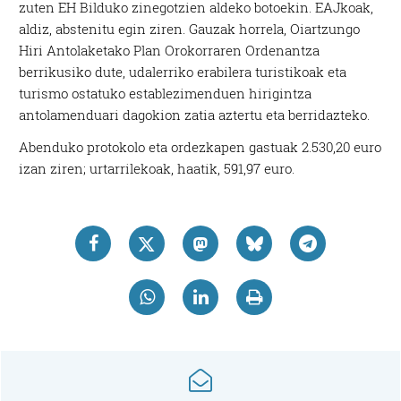
zuten EH Bilduko zinegotzien aldeko botoekin. EAJkoak,
aldiz, abstenitu egin ziren. Gauzak horrela, Oiartzungo
Hiri Antolaketako Plan Orokorraren Ordenantza
berrikusiko dute, udalerriko erabilera turistikoak eta
turismo ostatuko establezimenduen hirigintza
antolamenduari dagokion zatia aztertu eta berridazteko.
Abenduko protokolo eta ordezkapen gastuak 2.530,20 euro
izan ziren; urtarrilekoak, haatik, 591,97 euro.