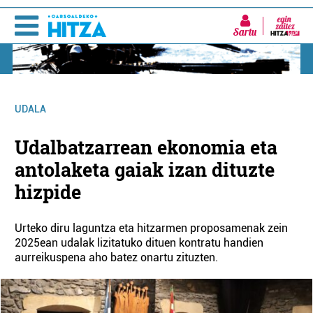
Sartu
UDALA
Udalbatzarrean ekonomia eta
antolaketa gaiak izan dituzte
hizpide
Urteko diru laguntza eta hitzarmen proposamenak zein
2025ean udalak lizitatuko dituen kontratu handien
aurreikuspena aho batez onartu zituzten.