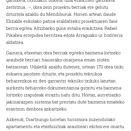
zerbitzua…–, obra zein proiektu berriak ere gehitu
dituztela azaldu du Mendiburuk. Horien artean daude
Elizalde eskolako patioa eraldatzeko proiektuaren fase
berria egitea; Altzibarko gune estalia eraikitzea; Rafael
Pikabea errepidea berritzea edota Arraguako ur hoditeria
aldatzea.
Gainera, etxeetan obra berriak egiteko baimena lortzeko
araubide berriari hasierako onarpena eman zioten
batzarrean. Udaletik azaldu dutenez, urtean 170 obra txiki
eskaera jasotzen dituzte, eta proiektu teknikoa
beharrezkoa ez den garrantzi tekniko txikiko lanetan
aurkeztu beharreko dokumentazioa gutxitu eta baimena
lortzeko izapideak erraztu nahi ditu. Hortaz, aurretiazko
jakinarazpen sistema bat prestatu dute baimena emateko
erantzun denbora azkartzeko.
Azkenik, Oiartzungo lurretan turismora zuzendutako
apartamentu eta etxebizitzak arautzeari ekitea ere onartu