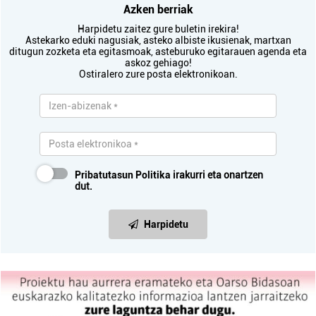
Azken berriak
Harpidetu zaitez gure buletin irekira!
Astekarko eduki nagusiak, asteko albiste ikusienak, martxan
ditugun zozketa eta egitasmoak, asteburuko egitarauen agenda eta
askoz gehiago!
Ostiralero zure posta elektronikoan.
Pribatutasun Politika
irakurri eta onartzen
dut.
Harpidetu