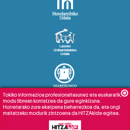
Tokiko informazioa profesionaltasunez eta euskaratik,
modu librean kontatzea da gure eginkizuna.
Horretarako zure ekarpena beharrezkoa da, eta ongi
maitatzeko modurik zintzoena da HITZAkide egitea.