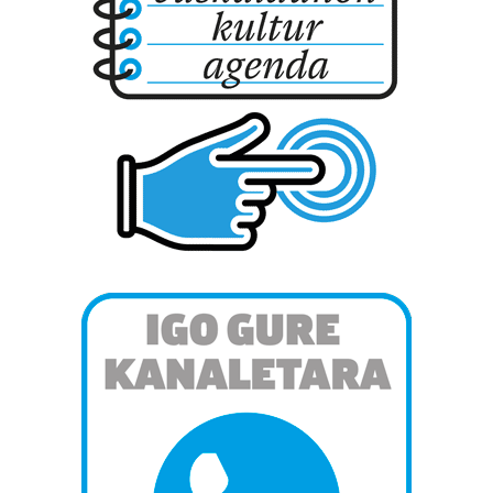
produktuak garatzeko. Zure datuak nork eta zertarako
erabiltzen dituen hauta dezakezu.
Bazkide batzuek ez dizute baimenik eskatzen, eta beren
interes komertzial legitimoetan babesten dira. Ikusi gure
bazkideen zerrenda, beren ustez zein helburutarako
duten interes legitimoa eta horren aurka nola egin
dezakezun ikusteko.
Lortu zure datu pertsonalak prozesatzeko moduari
buruzko informazio gehiago eta ezarri zure lehentasunak
datuen atalean. Edozein unetan alda edo ken dezakezu
zure baimena Cookieen adierazpenean.
Webgune honek cookie propioak eta hirugarrenen cookie-
fitxategiak erabiltzen ditu. Zure esperientzia eta
zerbitzuak hobetzeko asmoz, cookie teknologiaz
baliatzen gara. Ohar hau onartuz gero, teknologia hori
erabiltzeko baimen esplizitua ematen diguzu.
Gehiago