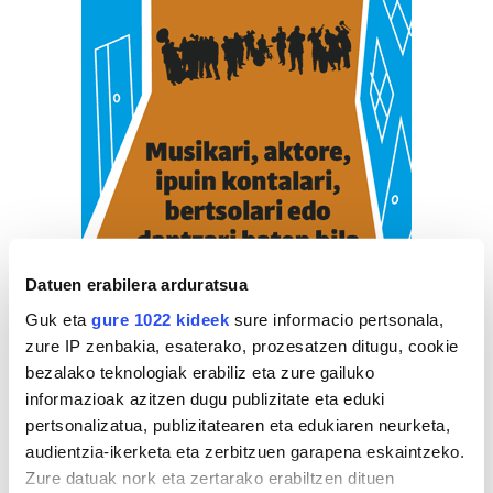
Datuen erabilera arduratsua
Guk eta
gure 1022 kideek
sure informacio pertsonala,
zure IP zenbakia, esaterako, prozesatzen ditugu, cookie
bezalako teknologiak erabiliz eta zure gailuko
informazioak azitzen dugu publizitate eta eduki
pertsonalizatua, publizitatearen eta edukiaren neurketa,
audientzia-ikerketa eta zerbitzuen garapena eskaintzeko.
ZERBITZU GIDA
Zure datuak nork eta zertarako erabiltzen dituen