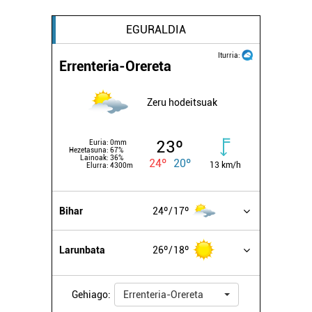
EGURALDIA
Iturria:
Errenteria-Orereta
Zeru hodeitsuak
23º
Euria:
0mm
Hezetasuna:
67%
Lainoak:
36%
24º
20º
13 km/h
Elurra:
4300m
Bihar
24º
17º
Larunbata
26º
18º
Gehiago:
Errenteria-Orereta