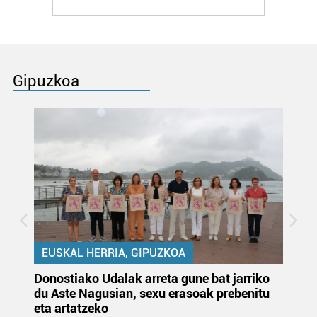
Gipuzkoa
EUSKAL HERRIA, GIPUZKOA
Donostiako Udalak arreta gune bat jarriko
Ur
du Aste Nagusian, sexu erasoak prebenitu
es
eta artatzeko
lu