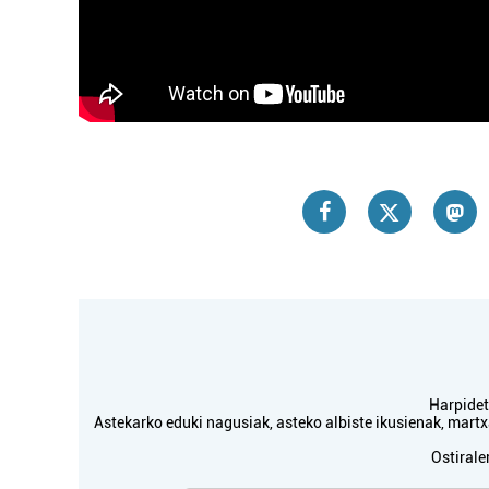
Errenteria-Orereta
Harpidetu
Astekarko eduki nagusiak, asteko albiste ikusienak, mar
Ostirale