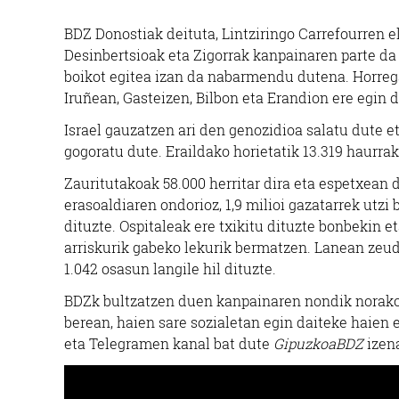
BDZ Donostiak deituta, Lintziringo Carrefourren el
Desinbertsioak eta Zigorrak kanpainaren parte d
boikot egitea izan da nabarmendu dutena. Horregat
Iruñean, Gasteizen, Bilbon eta Erandion ere egin d
Israel gauzatzen ari den genozidioa salatu dute eta
gogoratu dute. Eraildako horietatik 13.319 haurrak
Zauritutakoak 58.000 herritar dira eta espetxean 
erasoaldiaren ondorioz, 1,9 milioi gazatarrek utzi
dituzte. Ospitaleak ere txikitu dituzte bonbekin et
arriskurik gabeko lekurik bermatzen. Lanean zeud
1.042 osasun langile hil dituzte.
BDZk bultzatzen duen kanpainaren nondik norak
Barne diseinua
berean, haien sare sozialetan egin daiteke haien
eta Telegramen kanal bat dute
GipuzkoaBDZ
izen
ETXEBARRU DENDA