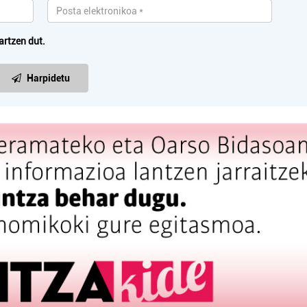
artzen dut.
Harpidetu