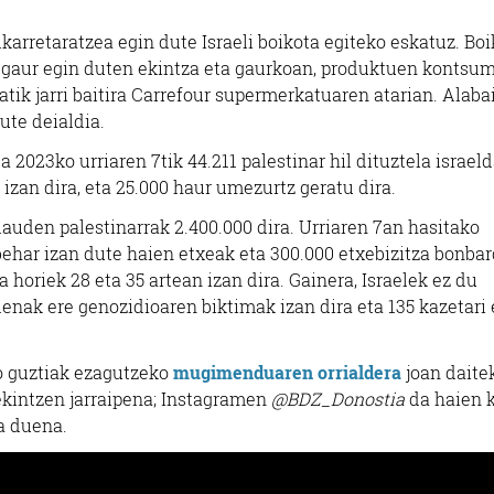
karretaratzea egin dute Israeli boikota egiteko eskatuz. Boi
a gaur egin duten ekintza eta gaurkoan, produktuen kontsum
ik jarri baitira Carrefour supermerkatuaren atarian. Alaba
ute deialdia.
 2023ko urriaren 7tik 44.211 palestinar hil dituztela israel
 izan dira, eta 25.000 haur umezurtz geratu dira.
dauden palestinarrak 2.400.000 dira. Urriaren 7an hasitako
 behar izan dute haien etxeak eta 300.000 etxebizitza bonba
a horiek 28 eta 35 artean izan dira. Gainera, Israelek ez du
enak ere genozidioaren biktimak izan dira eta 135 kazetari 
o guztiak ezagutzeko
mugimenduaren orrialdera
joan daite
Artisautza
Barne diseinua
 ekintzen jarraipena; Instagramen
@BDZ_Donostia
da haien 
a duena.
NEUK ARTISAU
ETXEBARRU DE
DISEINUAK