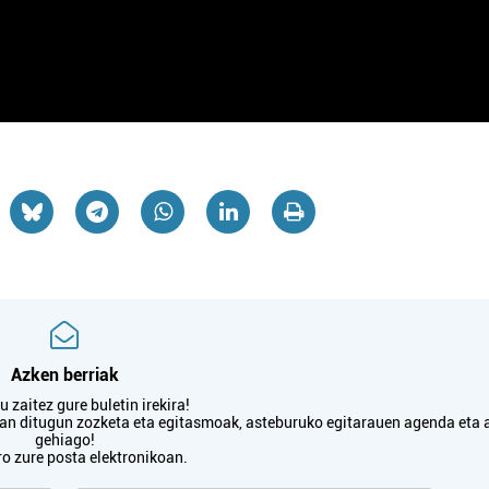
Oiartzun
Errenteria-Orereta
Azken berriak
 zaitez gure buletin irekira!
txan ditugun zozketa eta egitasmoak, asteburuko egitarauen agenda eta 
gehiago!
ro zure posta elektronikoan.