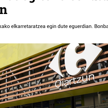
en
kako elkarretaratzea egin dute eguerdian. Bonb