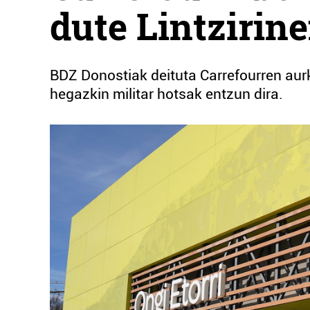
dute Lintzirin
BDZ Donostiak deituta Carrefourren aur
hegazkin militar hotsak entzun dira.