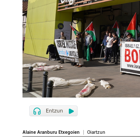
Alaine Aranburu Etxegoien
Oiartzun