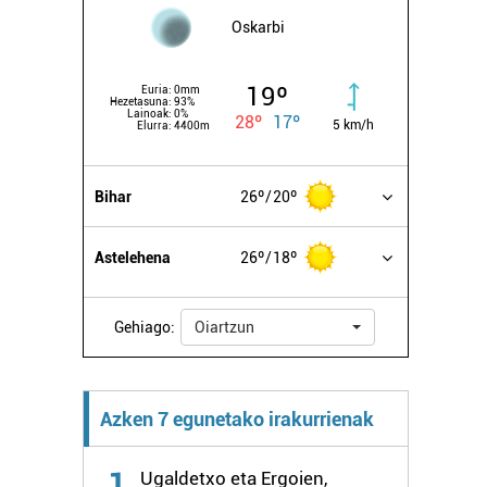
Oskarbi
19º
Euria:
0mm
Hezetasuna:
93%
Lainoak:
0%
28º
17º
5 km/h
Elurra:
4400m
Bihar
26º
20º
Astelehena
26º
18º
Gehiago:
Oiartzun
Azken 7 egunetako irakurrienak
1
Ugaldetxo eta Ergoien,