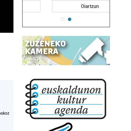
Oiartzun
askoz