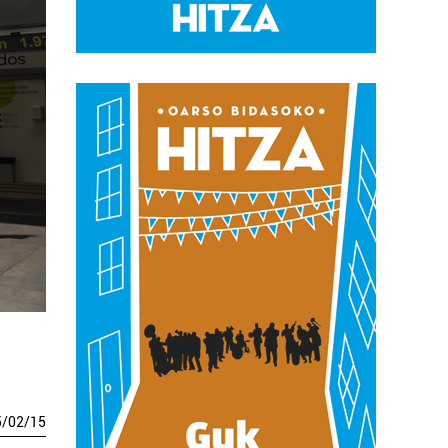
5
/
02
/
15