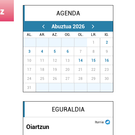
AGENDA
Abuztua 2026
AL.
AR.
AZ.
OG.
OL.
LR.
IG.
27
28
29
30
31
1
2
3
4
5
6
7
8
9
10
11
12
13
14
15
16
17
18
19
20
21
22
23
24
25
26
27
28
29
30
31
1
2
3
4
5
6
EGURALDIA
Iturria:
Oiartzun