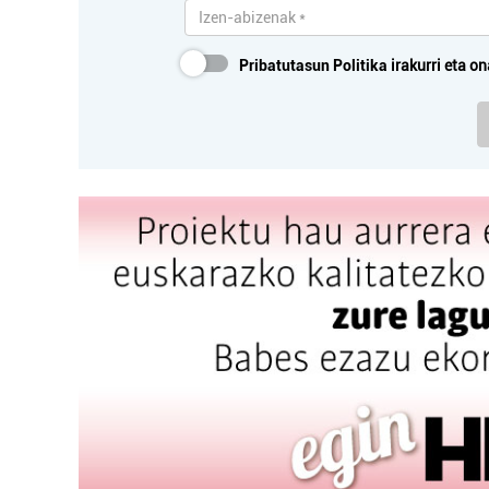
Pribatutasun Politika
irakurri eta on