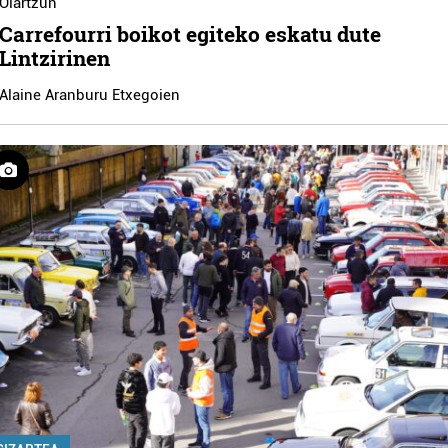
Oiartzun
Carrefourri boikot egiteko eskatu dute
Lintzirinen
Alaine Aranburu Etxegoien