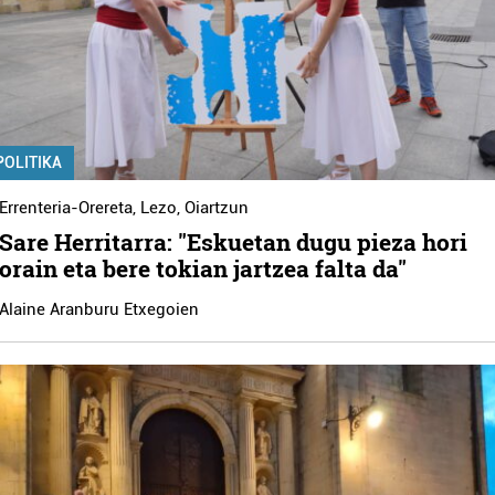
POLITIKA
Errenteria-Orereta
,
Lezo
,
Oiartzun
Sare Herritarra: "Eskuetan dugu pieza hori
orain eta bere tokian jartzea falta da"
Alaine Aranburu Etxegoien