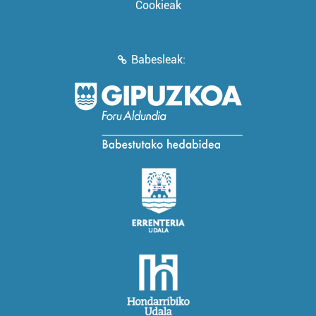
Cookieak
Babesleak: