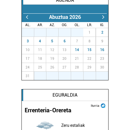
AGENDA
Abuztua 2026
AL.
AR.
AZ.
OG.
OL.
LR.
IG.
27
28
29
30
31
1
2
3
4
5
6
7
8
9
10
11
12
13
14
15
16
17
18
19
20
21
22
23
24
25
26
27
28
29
30
31
1
2
3
4
5
6
EGURALDIA
Iturria:
Errenteria-Orereta
Zeru estaliak