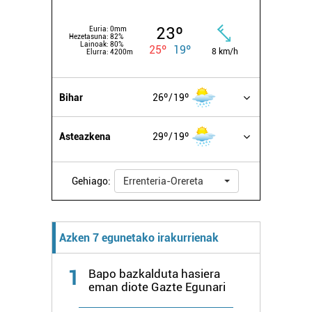
23º
Euria:
0mm
Hezetasuna:
82%
Lainoak:
80%
25º
19º
8 km/h
Elurra:
4200m
Bihar
26º
19º
Asteazkena
29º
19º
Gehiago:
Errenteria-Orereta
Azken 7 egunetako irakurrienak
1
Bapo bazkalduta hasiera
eman diote Gazte Egunari