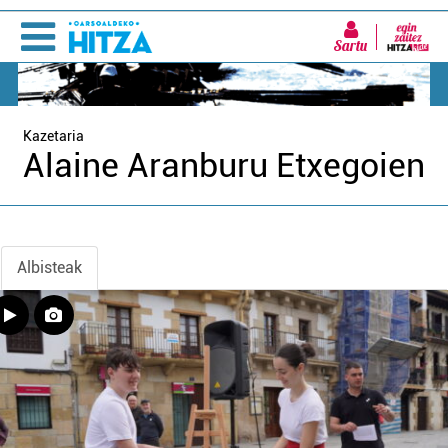
Sartu
Kazetaria
Alaine Aranburu Etxegoien
Albisteak