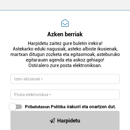
Azken berriak
Harpidetu zaitez gure buletin irekira!
Astekarko eduki nagusiak, asteko albiste ikusienak,
martxan ditugun zozketa eta egitasmoak, asteburuko
egitarauen agenda eta askoz gehiago!
Ostiralero zure posta elektronikoan.
Pribatutasun Politika
irakurri eta onartzen dut.
Harpidetu