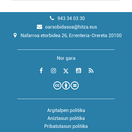
943 34 03 30
oarsobidasoa@hitza.eus
Nafarroa etorbidea 26, Errenteria-Orereta 20100
Nor gara
Argitalpen politika
Aniztasun politika
Pribatutasun politika