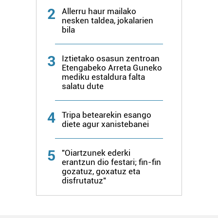
2
Allerru haur mailako
nesken taldea, jokalarien
bila
3
Iztietako osasun zentroan
Etengabeko Arreta Guneko
mediku estaldura falta
salatu dute
4
Tripa betearekin esango
diete agur xanistebanei
5
"Oiartzunek ederki
erantzun dio festari; fin-fin
gozatuz, goxatuz eta
disfrutatuz"