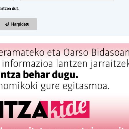
artzen dut.
Harpidetu