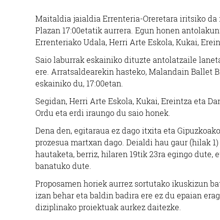
Maitaldia jaialdia Errenteria-Oreretara iritsiko da
Plazan 17:00etatik aurrera. Egun honen antolakunt
Errenteriako Udala, Herri Arte Eskola, Kukai, Ere
Saio laburrak eskainiko dituzte antolatzaile lanet
ere. Arratsaldearekin hasteko, Malandain Ballet Bi
eskainiko du, 17:00etan.
Segidan, Herri Arte Eskola, Kukai, Ereintza eta D
Ordu eta erdi iraungo du saio honek.
Dena den, egitaraua ez dago itxita eta Gipuzkoak
prozesua martxan dago. Deialdi hau gaur (hilak 1)
hautaketa, berriz, hilaren 19tik 23ra egingo dute
banatuko dute.
Proposamen horiek aurrez sortutako ikuskizun bate
izan behar eta baldin badira ere ez du epaian er
diziplinako proiektuak aurkez daitezke.