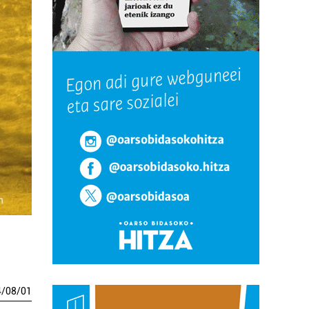
4
/
08
/
01