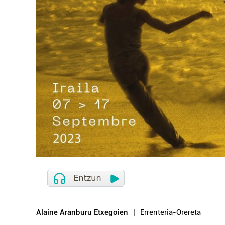
Alaine Aranburu Etxegoien
Errenteria-Orereta