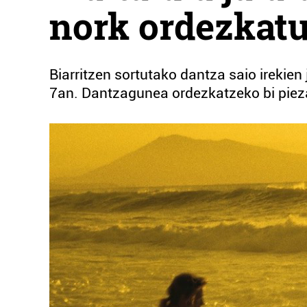
nork ordezkatu 
Biarritzen sortutako dantza saio irekien j
7an. Dantzagunea ordezkatzeko bi pieza