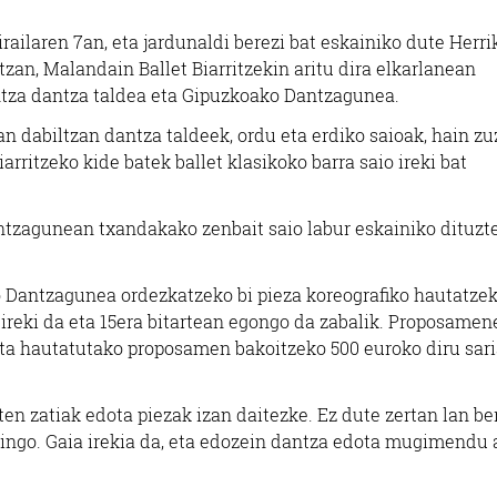
 irailaren 7an, eta jardunaldi berezi bat eskainiko dute Herri
zan, Malandain Ballet Biarritzekin aritu dira elkarlanean
intza dantza taldea eta Gipuzkoako Dantzagunea.
an dabiltzan dantza taldeek, ordu eta erdiko saioak, hain z
arritzeko kide batek ballet klasikoko barra saio ireki bat
antzagunean txandakako zenbait saio labur eskainiko dituzte
o Dantzagunea ordezkatzeko bi pieza koreografiko hautatze
 ireki da eta 15era bitartean egongo da zabalik. Proposamen
, eta hautatutako proposamen bakoitzeko 500 euroko diru sar
n zatiak edota piezak izan daitezke. Ez dute zertan lan be
agingo. Gaia irekia da, eta edozein dantza edota mugimendu 