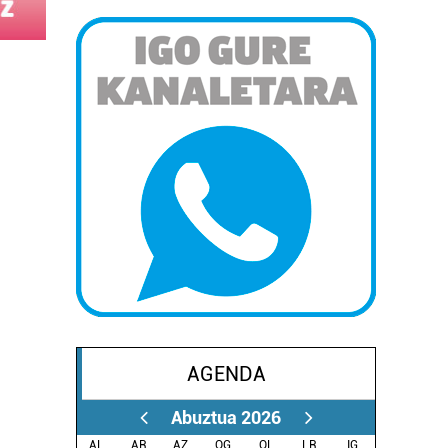
AGENDA
Abuztua 2026
AL.
AR.
AZ.
OG.
OL.
LR.
IG.