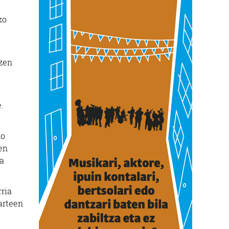
ko
uzen
.
ko
en
ia
rria
arteen