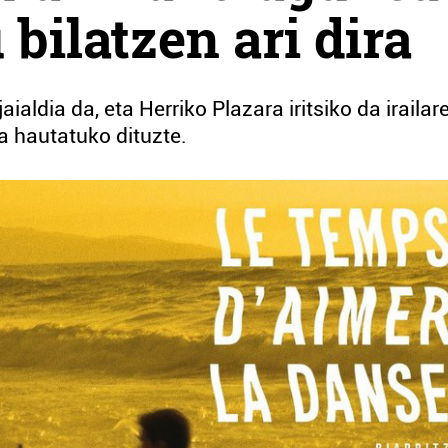
bilatzen ari dira
aialdia da, eta Herriko Plazara iritsiko da irailar
 hautatuko dituzte.