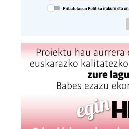
Pribatutasun Politika
irakurri eta on