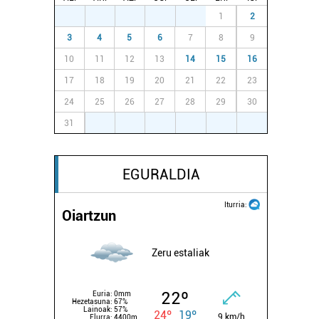
27
28
29
30
31
1
2
3
4
5
6
7
8
9
10
11
12
13
14
15
16
17
18
19
20
21
22
23
24
25
26
27
28
29
30
31
1
2
3
4
5
6
EGURALDIA
Iturria:
Oiartzun
Zeru estaliak
22º
Euria:
0mm
Hezetasuna:
67%
Lainoak:
57%
24º
19º
9 km/h
Elurra:
4400m