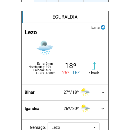
irakurri
EGURALDIA
Iturria:
Lezo
18º
Euria:
0mm
Hezetasuna:
99%
Lainoak:
40%
25º
16º
7 km/h
Elurra:
4500m
Bihar
27º
18º
Igandea
26º
20º
Gehiago:
Lezo