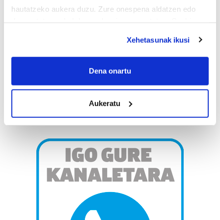
hautatzeko aukera duzu. Zure onespena aldatzen edo
deuseztatzen ahal duzu edozein momentutan, Cookie
deklaraziotik edo Privacy triggerean klikatuz.
Xehetasunak ikusi
If you allow, we would also like to:
Collect information about your geographical
Dena onartu
location which can be accurate to within several
meters
Aukeratu
Identify your device by actively scanning it for
specific characteristics (fingerprinting)
Find out more about how your personal data is processed
and set your preferences in the
details section
.
Guk eta gure bazkideek zure datu pertsonalak
prozesatzen ditugu, zure IP zenbakia, besteak beste,
teknologia erabiliz, cookieak adibidez, iragarki eta eduki
pertsonalizatuak eskaintzeko, iragarkiak eta edukia
neurtzeko, jendeari buruzko informazioa biltzeko eta