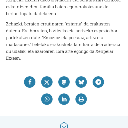
eskaintzen dion familia baten egunerokotasuna da
bertan topatu daitekeena.
Zehazki, beraien errutinaren “aztarna” da erakusten
dutena. Era horretan, bizitzeko eta sortzeko espazio hori
partekatzen dute. “Emozioz eta poesiaz, artez eta
maitasunez” betetako erakusketa familiarra dela adierazi
du udalak, eta azaroaren 16ra arte egongo da Xenpelar
Etxean.