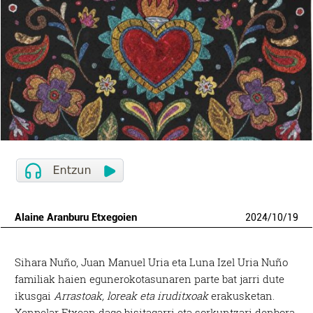
Alaine Aranburu Etxegoien
2024
/
10
/
19
Sihara Nuño, Juan Manuel Uria eta Luna Izel Uria Nuño
familiak haien egunerokotasunaren parte bat jarri dute
ikusgai
Arrastoak, loreak eta iruditxoak
erakusketan.
Xenpelar Etxean dago bisitagarri eta sorkuntzari denbora