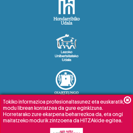
Tokiko informazioa profesionaltasunez eta euskaratik,
modu librean kontatzea da gure eginkizuna.
Horretarako zure ekarpena beharrezkoa da, eta ongi
maitatzeko modurik zintzoena da HITZAkide egitea.