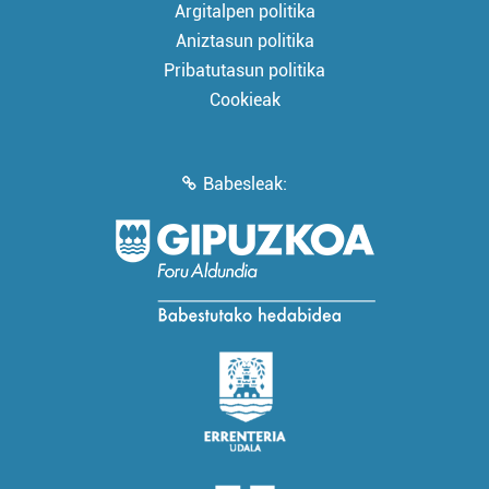
Argitalpen politika
Aniztasun politika
Pribatutasun politika
Cookieak
Babesleak: