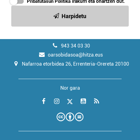
Pribatutasun Politika
irakurri eta onartzen dut.
Harpidetu
943 34 03 30
oarsobidasoa@hitza.eus
Nafarroa etorbidea 26, Errenteria-Orereta 20100
Nor gara