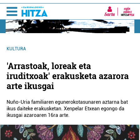
Sartu
KULTURA
'Arrastoak, loreak eta
iruditxoak' erakusketa azarora
arte ikusgai
Nuño-Uria familiaren egunerokotasunaren aztarna bat
ikus daiteke erakusketan. Xenpelar Etxean egongo da
ikusgai azaroaren 16ra arte.