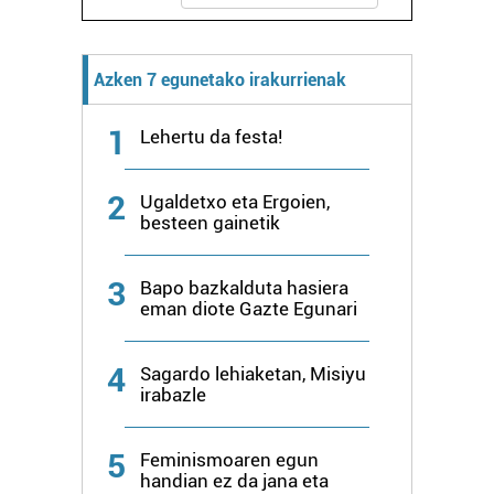
Azken 7 egunetako irakurrienak
1
Lehertu da festa!
2
Ugaldetxo eta Ergoien,
besteen gainetik
3
Bapo bazkalduta hasiera
eman diote Gazte Egunari
4
Sagardo lehiaketan, Misiyu
irabazle
5
Feminismoaren egun
handian ez da jana eta