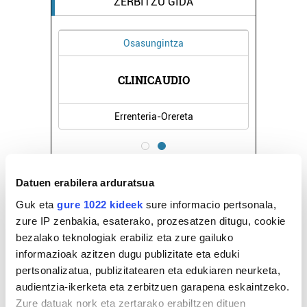
ZERBITZU GIDA
Osasungintza
CLINICAUDIO
Errenteria-Orereta
Datuen erabilera arduratsua
Guk eta
gure 1022 kideek
sure informacio pertsonala,
zure IP zenbakia, esaterako, prozesatzen ditugu, cookie
bezalako teknologiak erabiliz eta zure gailuko
informazioak azitzen dugu publizitate eta eduki
pertsonalizatua, publizitatearen eta edukiaren neurketa,
audientzia-ikerketa eta zerbitzuen garapena eskaintzeko.
Zure datuak nork eta zertarako erabiltzen dituen