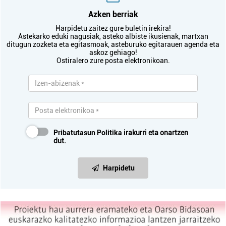
Azken berriak
Harpidetu zaitez gure buletin irekira!
Astekarko eduki nagusiak, asteko albiste ikusienak, martxan
ditugun zozketa eta egitasmoak, asteburuko egitarauen agenda eta
askoz gehiago!
Ostiralero zure posta elektronikoan.
Pribatutasun Politika
irakurri eta onartzen
dut.
Harpidetu