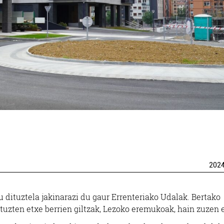
202
 dituztela jakinarazi du gaur Errenteriako Udalak. Bertako
ituzten etxe berrien giltzak, Lezoko eremukoak, hain zuzen e