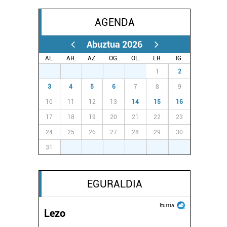
AGENDA
Abuztua 2026
AL.
AR.
AZ.
OG.
OL.
LR.
IG.
27
28
29
30
31
1
2
3
4
5
6
7
8
9
10
11
12
13
14
15
16
17
18
19
20
21
22
23
24
25
26
27
28
29
30
31
1
2
3
4
5
6
EGURALDIA
Iturria:
Lezo