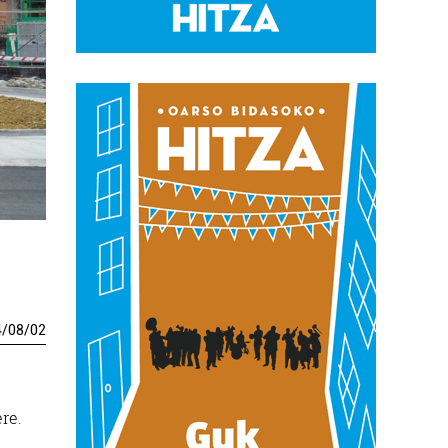
4
/
08
/
02
re.