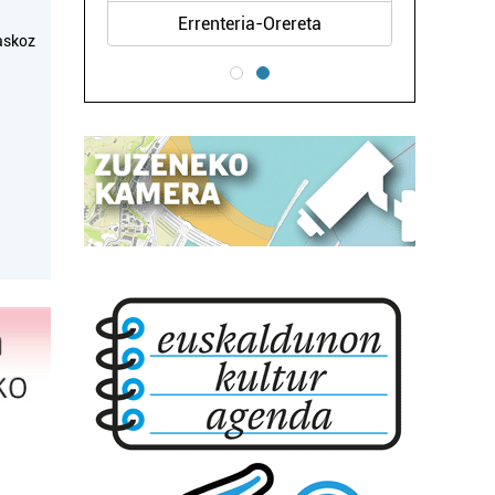
Errenteria-Orereta
askoz