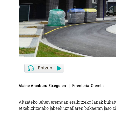
Alaine Aranburu Etxegoien
Errenteria-Orereta
Altzateko lehen eremuan eraikitzeko lanak bukatu
etxebizitzetako jabeek uztailaren bukaeran jaso z