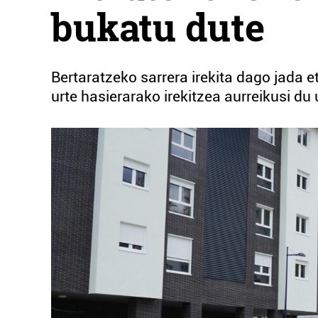
bukatu dute
Bertaratzeko sarrera irekita dago jada e
urte hasierarako irekitzea aurreikusi du