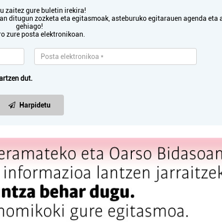
Errenteria-Orereta
Oiartzun
 zaitez gure buletin irekira!
txan ditugun zozketa eta egitasmoak, asteburuko egitarauen agenda eta 
gehiago!
ro zure posta elektronikoan.
artzen dut.
Harpidetu