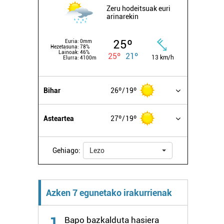
Zeru hodeitsuak euri
arinarekin
25º
Euria:
0mm
Hezetasuna:
78%
Lainoak:
46%
25º
21º
13 km/h
Elurra:
4100m
Bihar
26º
19º
Asteartea
27º
19º
Gehiago:
Lezo
Azken 7 egunetako irakurrienak
1
Bapo bazkalduta hasiera