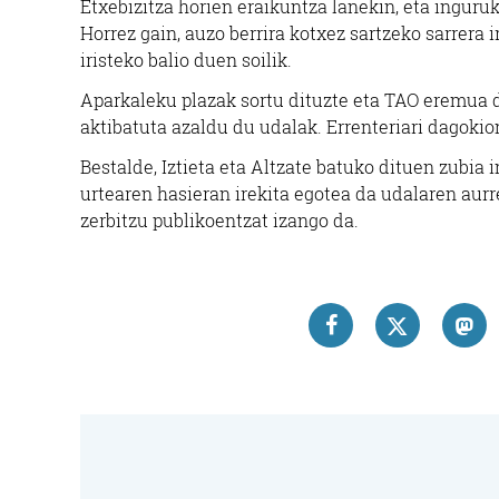
Etxebizitza horien eraikuntza lanekin, eta inguru
Horrez gain, auzo berrira kotxez sartzeko sarrera 
iristeko balio duen soilik.
Aparkaleku plazak sortu dituzte eta TAO eremua de
aktibatuta azaldu du udalak. Errenteriari dagoki
Bestalde, Iztieta eta Altzate batuko dituen zubia i
urtearen hasieran irekita egotea da udalaren aurre
zerbitzu publikoentzat izango da.
Loradendak
PACHECO IZETA
ON
LORADENDA