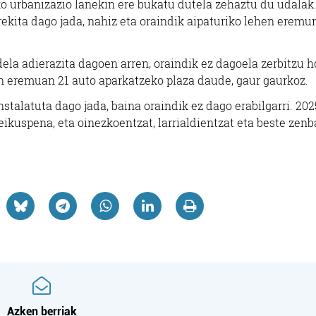
ko urbanizazio lanekin ere bukatu dutela zehaztu du udalak
irekita dago jada, nahiz eta oraindik aipaturiko lehen eremu
la adierazita dagoen arren, oraindik ez dagoela zerbitzu h
on eremuan 21 auto aparkatzeko plaza daude, gaur gaurkoz.
nstalatuta dago jada, baina oraindik ez dago erabilgarri. 202
ikuspena, eta oinezkoentzat, larrialdientzat eta beste zenb
Ostalaritza
Loradendak
PACHECO IZET
DARTXO TABERNA
LORADENDA
Azken berriak