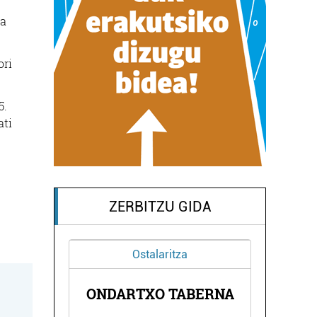
.
ra
ori
5.
ati
ZERBITZU GIDA
Ostalaritza
A
ONDARTXO TABERNA