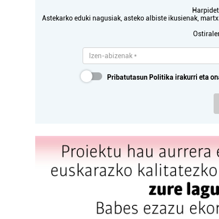
Oiartzun
Harpidetu
Astekarko eduki nagusiak, asteko albiste ikusienak, mar
Ostirale
Pribatutasun Politika
irakurri eta on