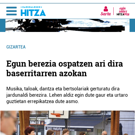
Sartu
GIZARTEA
Egun berezia ospatzen ari dira
baserritarren azokan
Musika, taloak, dantza eta bertsolariak gerturatu dira
jardunaldi berezira. Lehen aldiz egin dute gaur eta urtaro
guztietan errepikatzea dute asmo.