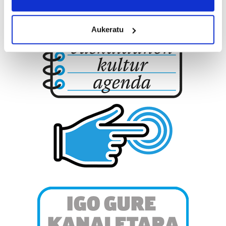
location which can be accurate to within several
meters
Aukeratu
Identify your device by actively scanning it for
specific characteristics (fingerprinting)
Find out more about how your personal data is processed
and set your preferences in the
details section
.
Guk eta gure bazkideek zure datu pertsonalak
prozesatzen ditugu, zure IP zenbakia, besteak beste,
teknologia erabiliz, cookieak adibidez, iragarki eta eduki
pertsonalizatuak eskaintzeko, iragarkiak eta edukia
neurtzeko, jendeari buruzko informazioa biltzeko eta
produktuak garatzeko. Zure datuak nork eta zertarako
erabiltzen dituen hauta dezakezu.
Bazkide batzuek ez dizute baimenik eskatzen, eta beren
interes komertzial legitimoetan babesten dira. Ikusi gure
bazkideen zerrenda, beren ustez zein helburutarako