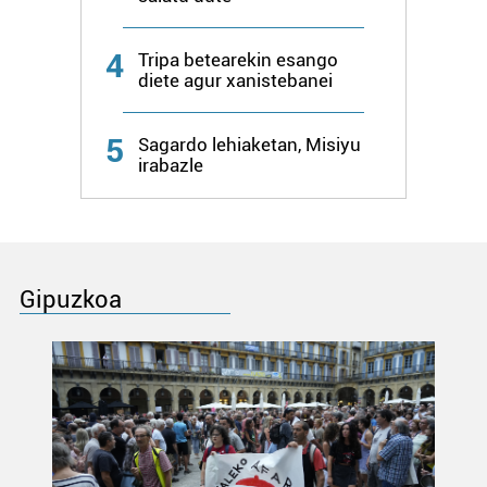
4
Tripa betearekin esango
diete agur xanistebanei
5
Sagardo lehiaketan, Misiyu
irabazle
Gipuzkoa