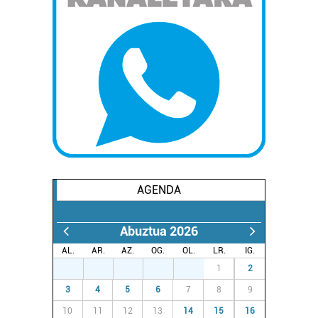
duten interes legitimoa eta horren aurka nola egin
dezakezun ikusteko.
Lortu zure datu pertsonalak prozesatzeko moduari
buruzko informazio gehiago eta ezarri zure lehentasunak
datuen atalean. Edozein unetan alda edo ken dezakezu
zure baimena Cookieen adierazpenean.
Webgune honek cookie propioak eta hirugarrenen cookie-
fitxategiak erabiltzen ditu. Zure esperientzia eta
zerbitzuak hobetzeko asmoz, cookie teknologiaz
baliatzen gara. Ohar hau onartuz gero, teknologia hori
AGENDA
erabiltzeko baimen esplizitua ematen diguzu.
Gehiago
irakurri
Abuztua 2026
AL.
AR.
AZ.
OG.
OL.
LR.
IG.
27
28
29
30
31
1
2
3
4
5
6
7
8
9
10
11
12
13
14
15
16