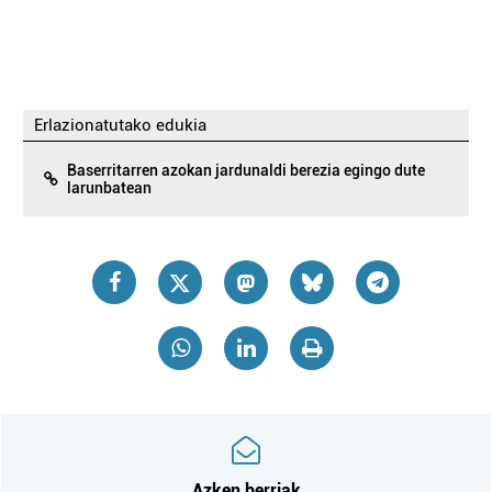
Erlazionatutako edukia
Baserritarren azokan jardunaldi berezia egingo dute
larunbatean
Azken berriak