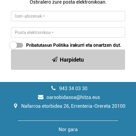
Ostiralero zure posta elektronikoan.
Pribatutasun Politika
irakurri eta onartzen dut.
Harpidetu
943 34 03 30
oarsobidasoa@hitza.eus
Nafarroa etorbidea 26, Errenteria-Orereta 20100
Nor gara