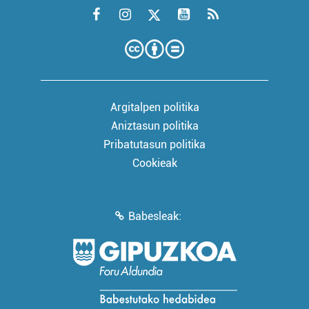
Argitalpen politika
Aniztasun politika
Pribatutasun politika
Cookieak
Babesleak: