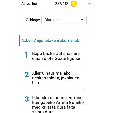
Asteartea
28º
18º
Gehiago:
Oiartzun
Azken 7 egunetako irakurrienak
1
Bapo bazkalduta hasiera
eman diote Gazte Egunari
2
Allerru haur mailako
nesken taldea, jokalarien
bila
3
Iztietako osasun zentroan
Etengabeko Arreta Guneko
mediku estaldura falta
salatu dute