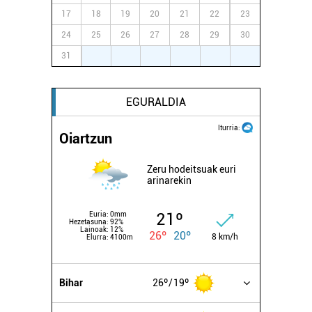
17
18
19
20
21
22
23
24
25
26
27
28
29
30
31
1
2
3
4
5
6
EGURALDIA
Iturria:
Oiartzun
Zeru hodeitsuak euri
arinarekin
21º
Euria:
0mm
Hezetasuna:
92%
Lainoak:
12%
26º
20º
8 km/h
Elurra:
4100m
Bihar
26º
19º