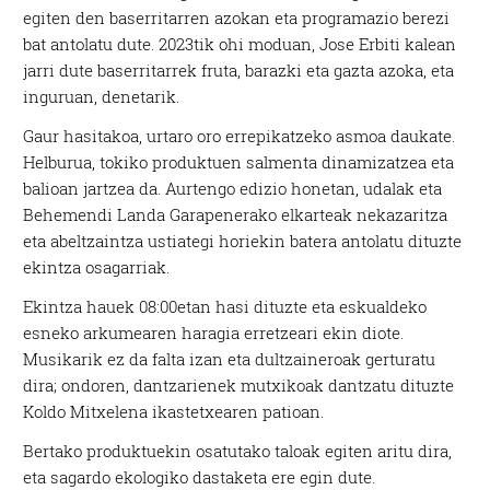
egiten den baserritarren azokan eta programazio berezi
bat antolatu dute. 2023tik ohi moduan, Jose Erbiti kalean
jarri dute baserritarrek fruta, barazki eta gazta azoka, eta
inguruan, denetarik.
Gaur hasitakoa, urtaro oro errepikatzeko asmoa daukate.
Helburua, tokiko produktuen salmenta dinamizatzea eta
balioan jartzea da. Aurtengo edizio honetan, udalak eta
Behemendi Landa Garapenerako elkarteak nekazaritza
eta abeltzaintza ustiategi horiekin batera antolatu dituzte
ekintza osagarriak.
Ekintza hauek 08:00etan hasi dituzte eta eskualdeko
esneko arkumearen haragia erretzeari ekin diote.
Musikarik ez da falta izan eta dultzaineroak gerturatu
dira; ondoren, dantzarienek mutxikoak dantzatu dituzte
Koldo Mitxelena ikastetxearen patioan.
Bertako produktuekin osatutako taloak egiten aritu dira,
eta sagardo ekologiko dastaketa ere egin dute.