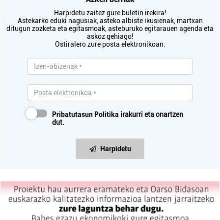
Harpidetu zaitez gure buletin irekira!
Astekarko eduki nagusiak, asteko albiste ikusienak, martxan
ditugun zozketa eta egitasmoak, asteburuko egitarauen agenda eta
askoz gehiago!
Ostiralero zure posta elektronikoan.
Pribatutasun Politika
irakurri eta onartzen
dut.
Harpidetu