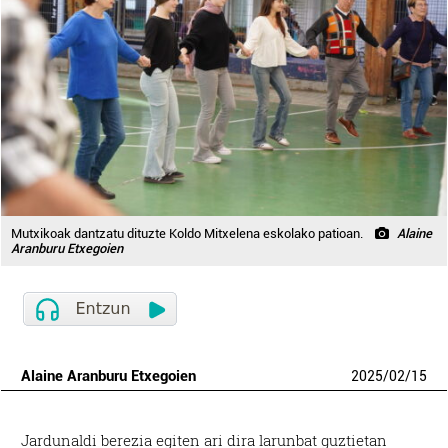
Mutxikoak dantzatu dituzte Koldo Mitxelena eskolako patioan.
Alaine
Aranburu Etxegoien
Alaine Aranburu Etxegoien
2025
/
02
/
15
Jardunaldi berezia egiten ari dira larunbat guztietan