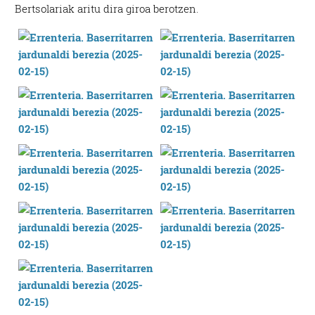
Bertsolariak aritu dira giroa berotzen.