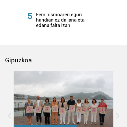
5
Feminismoaren egun
handian ez da jana eta
edana falta izan
Gipuzkoa