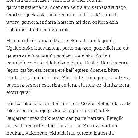
garrantzitsuena da. Agendan seinalatu seinalatua dago.
Oiartzungoek asko bizitzen ditugu Ihoteak”. Urtetik
urtera, gainera, indarra hartzen ari den ohitura dela
nabarmendu du oiartzuarrak.
Hamar urte daramate Marcosek eta haren lagunek
Ugaldetxoko kuestazioan parte hartzen, goizetik hasi eta
gauera arte “oso ongi” pasatzen dutelako. Aurten
eguraldia ez dute aldeko izan, baina Euskal Herrian euria
“egun bat bai eta bestea ere bai” egiten duenez, bitan
pentsatu gabe etorri dira: “Auzokideekin eguna pasatzera,
baserriz baserri eskertza egitera, eta nola ez, dantzatzera
etorri gara”.
Dantzarako gogotsu etorri dira ere Gotzon Retegi eta Aritz
Olarte, baita juerga pixka bat egitera ere. Olartek
laugarren urtea du kuestazioan parte hartzen, Retegik
ordea, lehen urtea duela onartu du: “Arantza sartuta
neukan. Azkenean, ekitaldi hau berezia izaten da”.