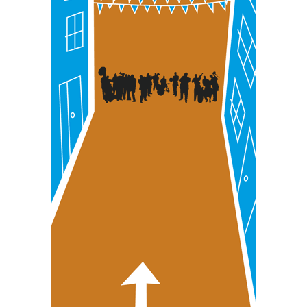
pertsonalizatuak eskaintzeko, iragarkiak eta edukia
neurtzeko, jendeari buruzko informazioa biltzeko eta
produktuak garatzeko. Zure datuak nork eta zertarako
erabiltzen dituen hauta dezakezu.
Bazkide batzuek ez dizute baimenik eskatzen, eta beren
interes komertzial legitimoetan babesten dira. Ikusi gure
bazkideen zerrenda, beren ustez zein helburutarako
duten interes legitimoa eta horren aurka nola egin
dezakezun ikusteko.
Lortu zure datu pertsonalak prozesatzeko moduari
buruzko informazio gehiago eta ezarri zure lehentasunak
datuen atalean. Edozein unetan alda edo ken dezakezu
zure baimena Cookieen adierazpenean.
Webgune honek cookie propioak eta hirugarrenen cookie-
fitxategiak erabiltzen ditu. Zure esperientzia eta
zerbitzuak hobetzeko asmoz, cookie teknologiaz