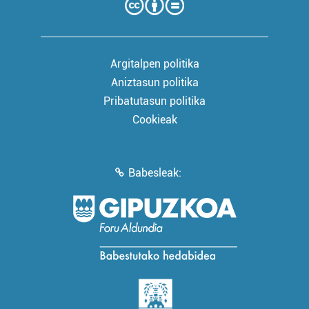
Argitalpen politika
Aniztasun politika
Pribatutasun politika
Cookieak
Babesleak: