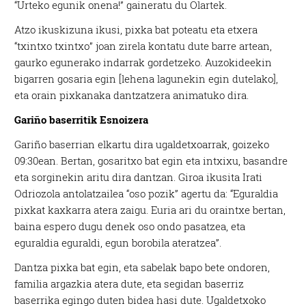
“Urteko egunik onena!” gaineratu du Olartek.
Atzo ikuskizuna ikusi, pixka bat poteatu eta etxera
“txintxo txintxo” joan zirela kontatu dute barre artean,
gaurko egunerako indarrak gordetzeko. Auzokideekin
bigarren gosaria egin [lehena lagunekin egin dutelako],
eta orain pixkanaka dantzatzera animatuko dira.
Gariño baserritik Esnoizera
Gariño baserrian elkartu dira ugaldetxoarrak, goizeko
09:30ean. Bertan, gosaritxo bat egin eta intxixu, basandre
eta sorginekin aritu dira dantzan. Giroa ikusita Irati
Odriozola antolatzailea “oso pozik” agertu da: “Eguraldia
pixkat kaxkarra atera zaigu. Euria ari du oraintxe bertan,
baina espero dugu denek oso ondo pasatzea, eta
eguraldia eguraldi, egun borobila ateratzea”.
Dantza pixka bat egin, eta sabelak bapo bete ondoren,
familia argazkia atera dute, eta segidan baserriz
baserrika egingo duten bidea hasi dute. Ugaldetxoko