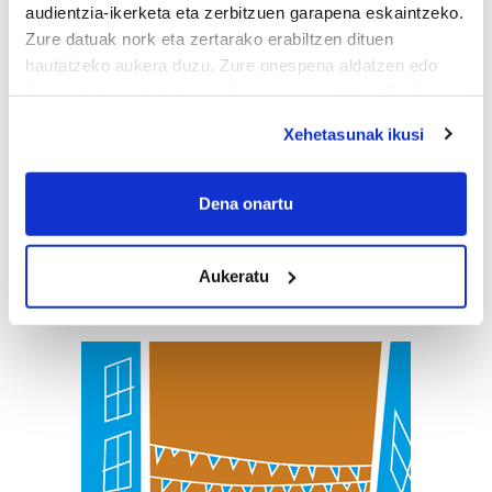
audientzia-ikerketa eta zerbitzuen garapena eskaintzeko.
Zure datuak nork eta zertarako erabiltzen dituen
hautatzeko aukera duzu. Zure onespena aldatzen edo
deuseztatzen ahal duzu edozein momentutan, Cookie
deklaraziotik edo Privacy triggerean klikatuz.
Xehetasunak ikusi
If you allow, we would also like to:
Collect information about your geographical
Dena onartu
location which can be accurate to within several
meters
Aukeratu
Identify your device by actively scanning it for
specific characteristics (fingerprinting)
Find out more about how your personal data is processed
and set your preferences in the
details section
.
Guk eta gure bazkideek zure datu pertsonalak
prozesatzen ditugu, zure IP zenbakia, besteak beste,
teknologia erabiliz, cookieak adibidez, iragarki eta eduki