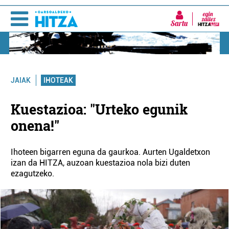
Sartu
IHOTEAK
JAIAK
Kuestazioa: "Urteko egunik
onena!"
Ihoteen bigarren eguna da gaurkoa. Aurten Ugaldetxon
izan da HITZA, auzoan kuestazioa nola bizi duten
ezagutzeko.