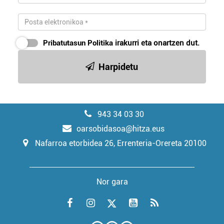
Pribatutasun Politika
irakurri eta onartzen dut.
Harpidetu
943 34 03 30
oarsobidasoa@hitza.eus
Nafarroa etorbidea 26, Errenteria-Orereta 20100
Nor gara