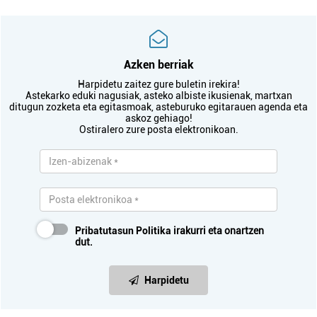
Azken berriak
Harpidetu zaitez gure buletin irekira!
Astekarko eduki nagusiak, asteko albiste ikusienak, martxan
ditugun zozketa eta egitasmoak, asteburuko egitarauen agenda eta
askoz gehiago!
Ostiralero zure posta elektronikoan.
Pribatutasun Politika
irakurri eta onartzen
dut.
Harpidetu