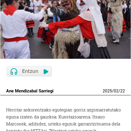
Ane Mendizabal Sarriegi
2025
/
02
/
22
Herritar askorentzako egutegian gorriz azpimarratutako
eguna izaten da gaurkoa. Kuestazioarena. Itsaso
Marcosek, adibidez, urteko egunik garrantzitsuena dela
kontatu dio HITZAri. “Niretzat urteko egunik