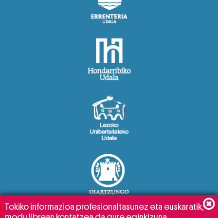
Tokiko informazioa profesionaltasunez eta euskaratik,
modu librean kontatzea da gure eginkizuna.