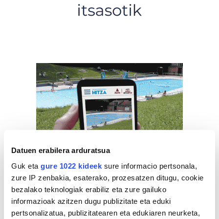
Datuen erabilera arduratsua
Guk eta
gure 1022 kideek
sure informacio pertsonala,
zure IP zenbakia, esaterako, prozesatzen ditugu, cookie
bezalako teknologiak erabiliz eta zure gailuko
informazioak azitzen dugu publizitate eta eduki
pertsonalizatua, publizitatearen eta edukiaren neurketa,