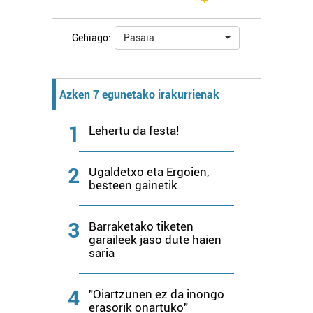
Gehiago:
Pasaia
Azken 7 egunetako irakurrienak
1
Lehertu da festa!
2
Ugaldetxo eta Ergoien,
besteen gainetik
3
Barraketako tiketen
garaileek jaso dute haien
saria
4
"Oiartzunen ez da inongo
erasorik onartuko"