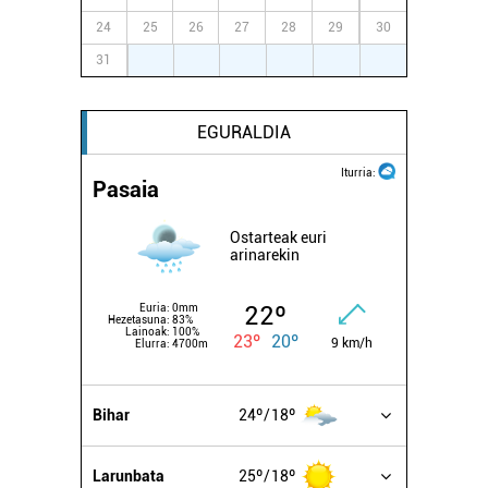
24
25
26
27
28
29
30
31
1
2
3
4
5
6
EGURALDIA
Iturria:
Pasaia
Ostarteak euri
arinarekin
22º
Euria:
0mm
Hezetasuna:
83%
Lainoak:
100%
23º
20º
9 km/h
Elurra:
4700m
Bihar
24º
18º
Larunbata
25º
18º