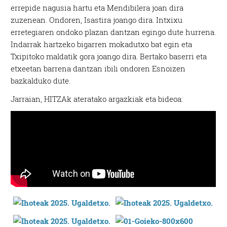
errepide nagusia hartu eta Mendibilera joan dira
zuzenean. Ondoren, Isastira joango dira. Intxixu
erretegiaren ondoko plazan dantzan egingo dute hurrena.
Indarrak hartzeko bigarren mokadutxo bat egin eta
Txipitoko maldatik gora joango dira. Bertako baserri eta
etxeetan barrena dantzan ibili ondoren Esnoizen
bazkalduko dute.
Jarraian, HITZAk ateratako argazkiak eta bideoa: