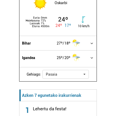
Oskarbi
24º
Euria:
0mm
Hezetasuna:
72%
Lainoak:
1%
24º
17º
10 km/h
Elurra:
4500m
Bihar
27º
18º
Igandea
25º
20º
Gehiago:
Pasaia
Azken 7 egunetako irakurrienak
1
Lehertu da festa!