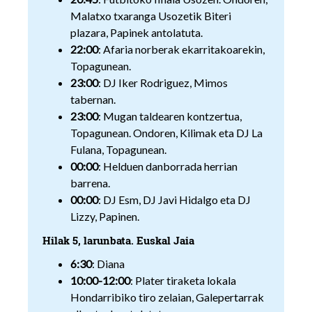
Malatxo txaranga Usozetik Biteri
plazara, Papinek antolatuta.
22:00
: Afaria norberak ekarritakoarekin,
Topagunean.
23:00
: DJ Iker Rodriguez, Mimos
tabernan.
23:00
: Mugan taldearen kontzertua,
Topagunean. Ondoren, Kilimak eta DJ La
Fulana, Topagunean.
00:00
: Helduen danborrada herrian
barrena.
00:00
: DJ Esm, DJ Javi Hidalgo eta DJ
Lizzy, Papinen.
Hilak 5, larunbata. Euskal Jaia
6:30
: Diana
10:00-12:00
: Plater tiraketa lokala
Hondarribiko tiro zelaian, Galepertarrak