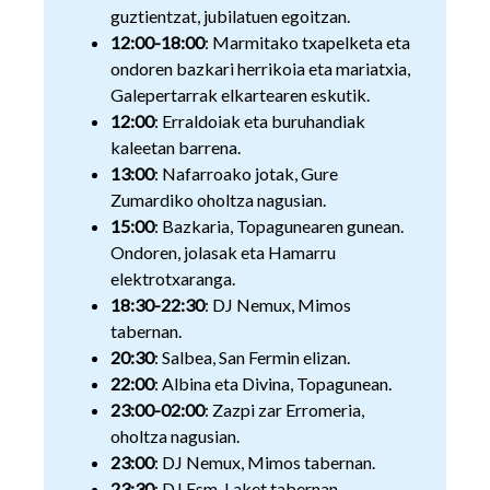
guztientzat, jubilatuen egoitzan.
12:00-18:00
: Marmitako txapelketa eta
ondoren bazkari herrikoia eta mariatxia,
Galepertarrak elkartearen eskutik.
12:00
: Erraldoiak eta buruhandiak
kaleetan barrena.
13:00
: Nafarroako jotak, Gure
Zumardiko oholtza nagusian.
15:00
: Bazkaria, Topagunearen gunean.
Ondoren, jolasak eta Hamarru
elektrotxaranga.
18:30-22:30
: DJ Nemux, Mimos
tabernan.
20:30
: Salbea, San Fermin elizan.
22:00
: Albina eta Divina, Topagunean.
23:00-02:00
: Zazpi zar Erromeria,
oholtza nagusian.
23:00
: DJ Nemux, Mimos tabernan.
23:30
: DJ Esm, Laket tabernan.