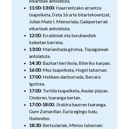
elkarteak antolatuta.
11:00-13:00
: Haurrentzako arrantza
txapelketa, 0 eta 16 urte bitartekoentzat,
Julian Mate I. Memoriala, Galepertarrak
elkarteak antolatuta.
12:00
: Erraldoiak eta buruhandiak
kaleetan barrena.
13:00
: Marianitada girotua, Topaguneak
antolatuta.
14:30
: Bazkari herrikoia, Biteriko karpan.
16:00
: Mus txapelketa, Hogei tabernan.
17:00
: Helduen danborrada, Berrara
igotzea.
17:00
: Tortilla txapelketa, Axular plazan.
Ondoren, txaranga bertan.
17:00-18:00
: Jirabira haurren txaranga,
Gure Zumardian. Euria egingo balu,
Ibaiondon.
18:30
: Bertsolariak, Mimos tabernan: