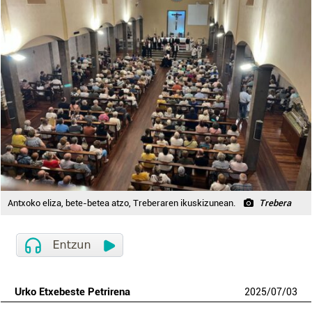
Antxoko eliza, bete-betea atzo, Treberaren ikuskizunean.
Trebera
Urko Etxebeste Petrirena
2025
/
07
/
03