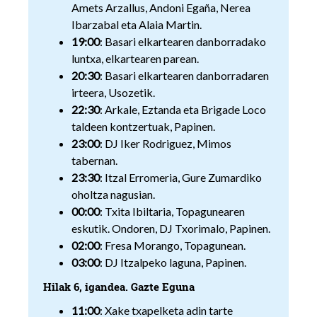
Amets Arzallus, Andoni Egaña, Nerea
Ibarzabal eta Alaia Martin.
19:00
: Basari elkartearen danborradako
luntxa, elkartearen parean.
20:30
: Basari elkartearen danborradaren
irteera, Usozetik.
22:30
: Arkale, Eztanda eta Brigade Loco
taldeen kontzertuak, Papinen.
23:00
: DJ Iker Rodriguez, Mimos
tabernan.
23:30
: Itzal Erromeria, Gure Zumardiko
oholtza nagusian.
00:00
: Txita Ibiltaria, Topagunearen
eskutik. Ondoren, DJ Txorimalo, Papinen.
02:00
: Fresa Morango, Topagunean.
03:00
: DJ Itzalpeko laguna, Papinen.
Hilak 6, igandea. Gazte Eguna
11:00
: Xake txapelketa adin tarte