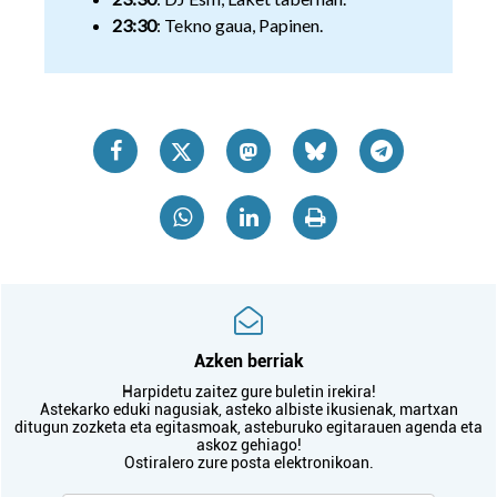
23:30
: Tekno gaua, Papinen.
Azken berriak
Harpidetu zaitez gure buletin irekira!
Astekarko eduki nagusiak, asteko albiste ikusienak, martxan
ditugun zozketa eta egitasmoak, asteburuko egitarauen agenda eta
askoz gehiago!
Ostiralero zure posta elektronikoan.