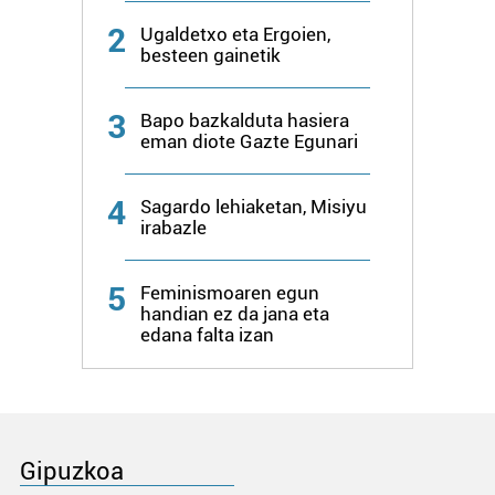
2
Ugaldetxo eta Ergoien,
besteen gainetik
3
Bapo bazkalduta hasiera
eman diote Gazte Egunari
4
Sagardo lehiaketan, Misiyu
irabazle
5
Feminismoaren egun
handian ez da jana eta
edana falta izan
Gipuzkoa