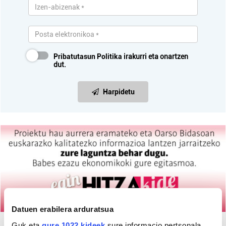
Pribatutasun Politika
irakurri eta onartzen
dut.
Harpidetu
Datuen erabilera arduratsua
Guk eta
gure 1022 kideek
sure informacio pertsonala,