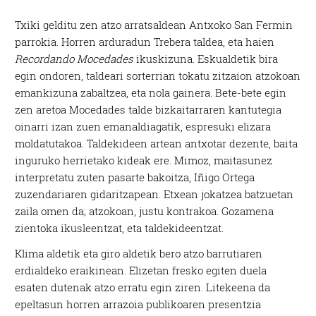
Txiki gelditu zen atzo arratsaldean Antxoko San Fermin
parrokia. Horren arduradun Trebera taldea, eta haien
Recordando Mocedades
ikuskizuna. Eskualdetik bira
egin ondoren, taldeari sorterrian tokatu zitzaion atzokoan
emankizuna zabaltzea, eta nola gainera. Bete-bete egin
zen aretoa Mocedades talde bizkaitarraren kantutegia
oinarri izan zuen emanaldiagatik, espresuki elizara
moldatutakoa. Taldekideen artean antxotar dezente, baita
inguruko herrietako kideak ere. Mimoz, maitasunez
interpretatu zuten pasarte bakoitza, Iñigo Ortega
zuzendariaren gidaritzapean. Etxean jokatzea batzuetan
zaila omen da; atzokoan, justu kontrakoa. Gozamena
zientoka ikusleentzat, eta taldekideentzat.
Klima aldetik eta giro aldetik bero atzo barrutiaren
erdialdeko eraikinean. Elizetan fresko egiten duela
esaten dutenak atzo erratu egin ziren. Litekeena da
epeltasun horren arrazoia publikoaren presentzia