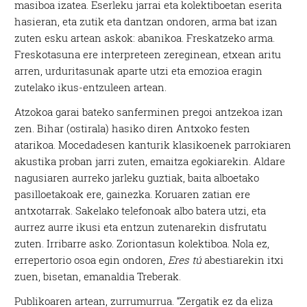
masiboa izatea. Eserleku jarrai eta kolektiboetan eserita
hasieran, eta zutik eta dantzan ondoren, arma bat izan
zuten esku artean askok: abanikoa. Freskatzeko arma.
Freskotasuna ere interpreteen zereginean, etxean aritu
arren, urduritasunak aparte utzi eta emozioa eragin
zutelako ikus-entzuleen artean.
Atzokoa garai bateko sanferminen pregoi antzekoa izan
zen. Bihar (ostirala) hasiko diren Antxoko festen
atarikoa. Mocedadesen kanturik klasikoenek parrokiaren
akustika proban jarri zuten, emaitza egokiarekin. Aldare
nagusiaren aurreko jarleku guztiak, baita alboetako
pasilloetakoak ere, gainezka. Koruaren zatian ere
antxotarrak. Sakelako telefonoak albo batera utzi, eta
aurrez aurre ikusi eta entzun zutenarekin disfrutatu
zuten. Irribarre asko. Zoriontasun kolektiboa. Nola ez,
errepertorio osoa egin ondoren,
Eres tú
abestiarekin itxi
zuen, bisetan, emanaldia Treberak.
Publikoaren artean, zurrumurrua. “Zergatik ez da eliza