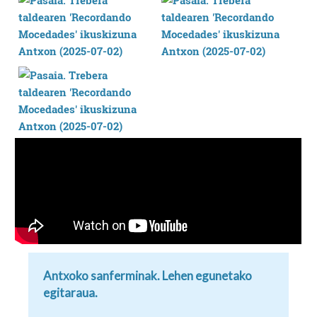
Antxoko sanferminak. Lehen egunetako
egitaraua.