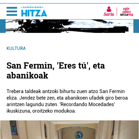
Sartu
KULTURA
San Fermin, 'Eres tú', eta
abanikoak
Trebera taldeak antzoki bihurtu zuen atzo San Fermin
eliza. Jendez bete zen, eta abanikoen ufadek giro beroa
arintzen lagundu zuten. 'Recordando Mocedades'
ikuskizuna, oroitzeko modukoa.