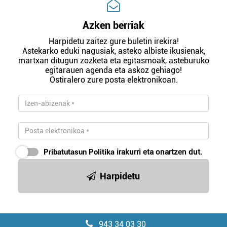
Azken berriak
Harpidetu zaitez gure buletin irekira!
Astekarko eduki nagusiak, asteko albiste ikusienak,
martxan ditugun zozketa eta egitasmoak, asteburuko
egitarauen agenda eta askoz gehiago!
Ostiralero zure posta elektronikoan.
Pribatutasun Politika
irakurri eta onartzen dut.
Harpidetu
943 34 03 30