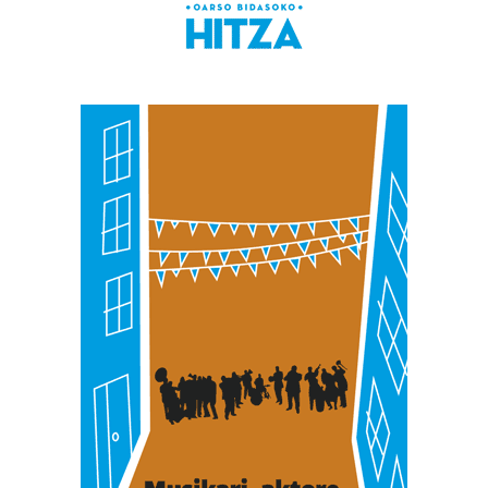
Webgune honek cookie propioak eta hirugarrenen cookie-
fitxategiak erabiltzen ditu. Zure esperientzia eta
zerbitzuak hobetzeko asmoz, cookie teknologiaz
baliatzen gara. Ohar hau onartuz gero, teknologia hori
erabiltzeko baimen esplizitua ematen diguzu.
Gehiago
irakurri