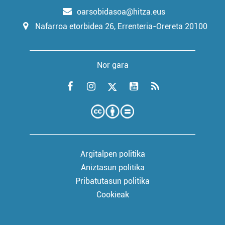
oarsobidasoa@hitza.eus
Nafarroa etorbidea 26, Errenteria-Orereta 20100
Nor gara
Argitalpen politika
Aniztasun politika
Pribatutasun politika
Cookieak