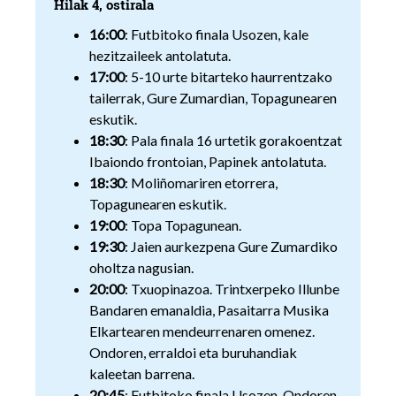
Hilak 4, ostirala
16:00
: Futbitoko finala Usozen, kale
hezitzaileek antolatuta.
17:00
: 5-10 urte bitarteko haurrentzako
tailerrak, Gure Zumardian, Topagunearen
eskutik.
18:30
: Pala finala 16 urtetik gorakoentzat
Ibaiondo frontoian, Papinek antolatuta.
18:30
: Moliñomariren etorrera,
Topagunearen eskutik.
19:00
: Topa Topagunean.
19:30
: Jaien aurkezpena Gure Zumardiko
oholtza nagusian.
20:00
: Txuopinazoa. Trintxerpeko Illunbe
Bandaren emanaldia, Pasaitarra Musika
Elkartearen mendeurrenaren omenez.
Ondoren, erraldoi eta buruhandiak
kaleetan barrena.
20:45
: Futbitoko finala Usozen. Ondoren,