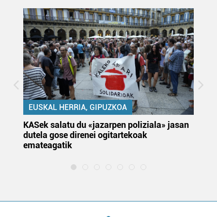
EUSKAL HERRIA, GIPUZKOA
KASek salatu du «jazarpen poliziala» jasan
Pa
dutela gose direnei ogitartekoak
da
emateagatik
«s