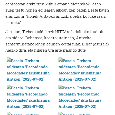
gehiagotan erabiltzen kultur emanaldietarako?”, esan
zuen testu honen egilearen alboan zen batek. Beste baten
erantzuna: “Honek Antxoko antzokia beharko luke izan,
betirako”.
Jarraian, Trebera taldekoek HITZAra bidalitako irudiak
eta bideoa. Beherago, koadro urdinean, Antxoko
sanferminetako lehen egunen egitarauak. Bihar (ostirala)
hasiko dira, eta hilaren 8ra arte iraungo dute.