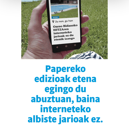
Guk eta gure bazkideek zure datu pertsonalak
prozesatzen ditugu, zure IP zenbakia, besteak beste,
teknologia erabiliz, cookieak adibidez, iragarki eta eduki
pertsonalizatuak eskaintzeko, iragarkiak eta edukia
neurtzeko, jendeari buruzko informazioa biltzeko eta
produktuak garatzeko. Zure datuak nork eta zertarako
erabiltzen dituen hauta dezakezu.
Bazkide batzuek ez dizute baimenik eskatzen, eta beren
interes komertzial legitimoetan babesten dira. Ikusi gure
bazkideen zerrenda, beren ustez zein helburutarako
duten interes legitimoa eta horren aurka nola egin
dezakezun ikusteko.
Lortu zure datu pertsonalak prozesatzeko moduari
buruzko informazio gehiago eta ezarri zure lehentasunak
datuen atalean. Edozein unetan alda edo ken dezakezu
zure baimena Cookieen adierazpenean.