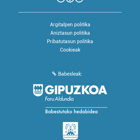
Argitalpen politika
Aniztasun politika
Pribatutasun politika
Cookieak
Babesleak: