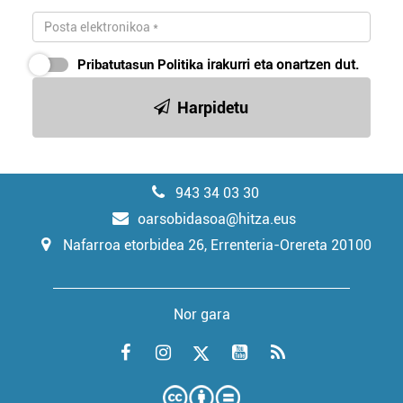
Pribatutasun Politika
irakurri eta onartzen dut.
Harpidetu
943 34 03 30
oarsobidasoa@hitza.eus
Nafarroa etorbidea 26, Errenteria-Orereta 20100
Nor gara