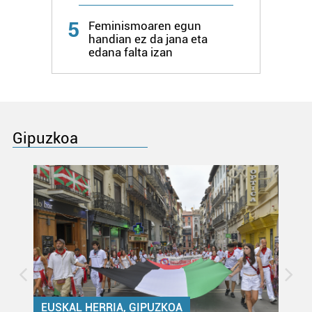
5
Feminismoaren egun
handian ez da jana eta
edana falta izan
Gipuzkoa
EUSKAL HERRIA, GIPUZKOA