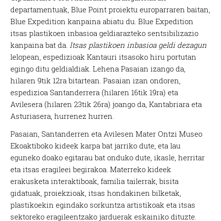
departamentuak, Blue Point proiektu europarraren baitan,
Blue Expedition kanpaina abiatu du. Blue Expedition
itsas plastikoen inbasioa geldiarazteko sentsibilizazio
kanpaina bat da.
Itsas plastikoen inbasioa geldi dezagun
lelopean, espedizioak Kantauri itsasoko hiru portutan
egingo ditu geldialdiak. Lehena Pasaian izango da,
hilaren 9tik 12ra bitartean. Pasaian izan ondoren,
espedizioa Santanderrera (hilaren 16tik 19ra) eta
Avilesera (hilaren 23tik 26ra) joango da, Kantabriara eta
Asturiasera, hurrenez hurren.
Pasaian, Santanderren eta Avilesen Mater Ontzi Museo
Ekoaktiboko kideek karpa bat jarriko dute, eta lau
eguneko doako egitarau bat onduko dute, ikasle, herritar
eta itsas eragileei begirakoa. Materreko kideek
erakusketa interaktiboak, familia tailerrak, bisita
gidatuak, proiekzioak, itsas hondakinen bilketak,
plastikoekin egindako sorkuntza artistikoak eta itsas
sektoreko eragileentzako jarduerak eskainiko dituzte.