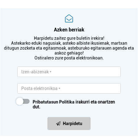
Azken berriak
Harpidetu zaitez gure buletin irekira!
Astekarko eduki nagusiak, asteko albiste ikusienak, martxan
ditugun zozketa eta egitasmoak, asteburuko egitarauen agenda eta
askoz gehiago!
Ostiralero zure posta elektronikoan.
Pribatutasun Politika
irakurri eta onartzen
dut.
Harpidetu