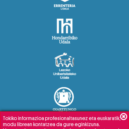
Tokiko informazioa profesionaltasunez eta euskaratik,
modu librean kontatzea da gure eginkizuna.