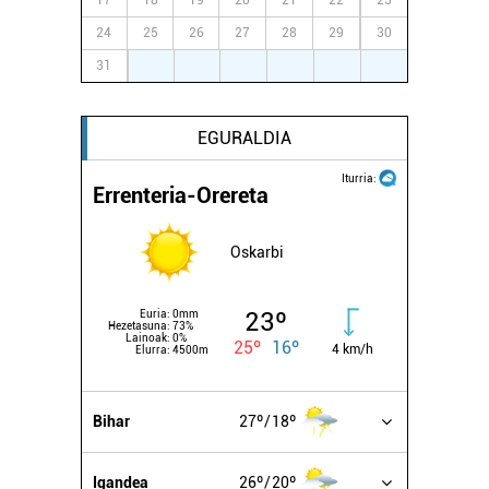
17
18
19
20
21
22
23
24
25
26
27
28
29
30
31
1
2
3
4
5
6
EGURALDIA
Iturria:
Errenteria-Orereta
Oskarbi
23º
Euria:
0mm
Hezetasuna:
73%
Lainoak:
0%
25º
16º
4 km/h
Elurra:
4500m
Bihar
27º
18º
Igandea
26º
20º