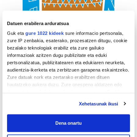
Datuen erabilera arduratsua
Guk eta
gure 1022 kideek
sure informacio pertsonala,
zure IP zenbakia, esaterako, prozesatzen ditugu, cookie
bezalako teknologiak erabiliz eta zure gailuko
informazioak azitzen dugu publizitate eta eduki
pertsonalizatua, publizitatearen eta edukiaren neurketa,
audientzia-ikerketa eta zerbitzuen garapena eskaintzeko.
Zure datuak nork eta zertarako erabiltzen dituen
hautatzeko aukera duzu. Zure onespena aldatzen edo
deuseztatzen ahal duzu edozein momentutan, Cookie
deklaraziotik edo Privacy triggerean klikatuz.
Xehetasunak ikusi
If you allow, we would also like to:
Collect information about your geographical
Dena onartu
location which can be accurate to within several
meters