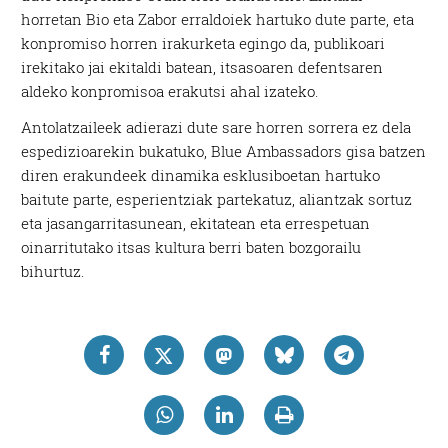
horretan Bio eta Zabor erraldoiek hartuko dute parte, eta
konpromiso horren irakurketa egingo da, publikoari
irekitako jai ekitaldi batean, itsasoaren defentsaren
aldeko konpromisoa erakutsi ahal izateko.
Antolatzaileek adierazi dute sare horren sorrera ez dela
espedizioarekin bukatuko, Blue Ambassadors gisa batzen
diren erakundeek dinamika esklusiboetan hartuko
baitute parte, esperientziak partekatuz, aliantzak sortuz
eta jasangarritasunean, ekitatean eta errespetuan
oinarritutako itsas kultura berri baten bozgorailu
bihurtuz.