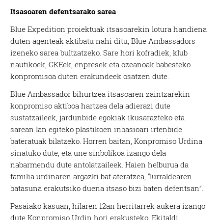
Itsasoaren defentsarako sarea
Blue Expedition proiektuak itsasoarekin lotura handiena
duten agenteak aktibatu nahi ditu, Blue Ambassadors
izeneko sarea bultzatzeko. Sare hori kofradiek, klub
nautikoek, GKEek, enpresek eta ozeanoak babesteko
konpromisoa duten erakundeek osatzen dute.
Blue Ambassador bihurtzea itsasoaren zaintzarekin
konpromiso aktiboa hartzea dela adierazi dute
sustatzaileek, jardunbide egokiak ikusarazteko eta
sarean lan egiteko plastikoen inbasioari irtenbide
bateratuak bilatzeko. Horren baitan, Konpromiso Urdina
sinatuko dute, eta une sinbolikoa izango dela
nabarmendu dute antolatzaileek. Haien helburua da
familia urdinaren argazki bat ateratzea, “lurraldearen
batasuna erakutsiko duena itsaso bizi baten defentsan”.
Pasaiako kasuan, hilaren 12an herritarrek aukera izango
dute Konpromiso Urdin hori erakusteko. Ekitaldi