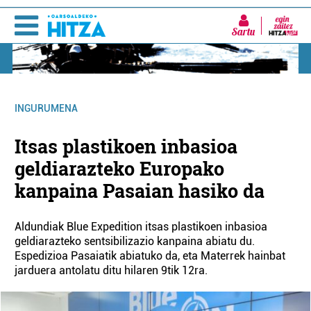
Sartu
INGURUMENA
Itsas plastikoen inbasioa
geldiarazteko Europako
kanpaina Pasaian hasiko da
Aldundiak Blue Expedition itsas plastikoen inbasioa
geldiarazteko sentsibilizazio kanpaina abiatu du.
Espedizioa Pasaiatik abiatuko da, eta Materrek hainbat
jarduera antolatu ditu hilaren 9tik 12ra.