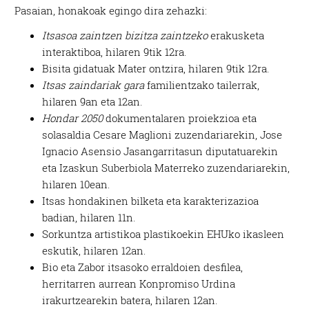
Pasaian, honakoak egingo dira zehazki:
Itsasoa zaintzen bizitza zaintzeko
erakusketa
interaktiboa, hilaren 9tik 12ra.
Bisita gidatuak Mater ontzira, hilaren 9tik 12ra.
Itsas zaindariak gara
familientzako tailerrak,
hilaren 9an eta 12an.
Hondar 2050
dokumentalaren proiekzioa eta
solasaldia Cesare Maglioni zuzendariarekin, Jose
Ignacio Asensio Jasangarritasun diputatuarekin
eta Izaskun Suberbiola Materreko zuzendariarekin,
hilaren 10ean.
Itsas hondakinen bilketa eta karakterizazioa
badian, hilaren 11n.
Sorkuntza artistikoa plastikoekin EHUko ikasleen
eskutik, hilaren 12an.
Bio eta Zabor itsasoko erraldoien desfilea,
herritarren aurrean Konpromiso Urdina
irakurtzearekin batera, hilaren 12an.