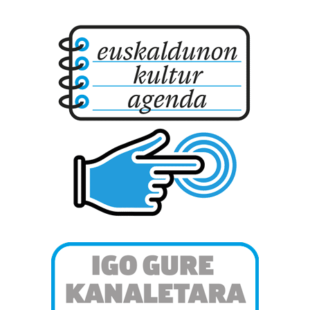
Lortu zure datu pertsonalak prozesatzeko moduari
buruzko informazio gehiago eta ezarri zure lehentasunak
datuen atalean. Edozein unetan alda edo ken dezakezu
zure baimena Cookieen adierazpenean.
Webgune honek cookie propioak eta hirugarrenen cookie-
fitxategiak erabiltzen ditu. Zure esperientzia eta
zerbitzuak hobetzeko asmoz, cookie teknologiaz
baliatzen gara. Ohar hau onartuz gero, teknologia hori
erabiltzeko baimen esplizitua ematen diguzu.
Gehiago
irakurri