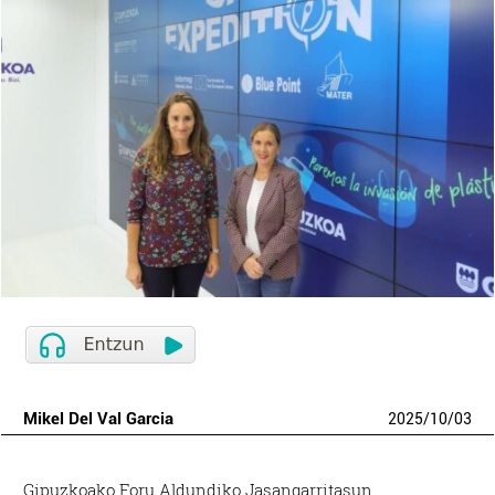
Mikel Del Val Garcia
2025
/
10
/
03
Gipuzkoako Foru Aldundiko Jasangarritasun