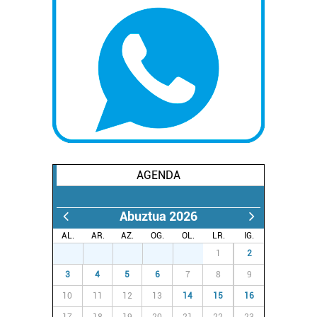
AGENDA
Abuztua 2026
AL.
AR.
AZ.
OG.
OL.
LR.
IG.
27
28
29
30
31
1
2
3
4
5
6
7
8
9
10
11
12
13
14
15
16