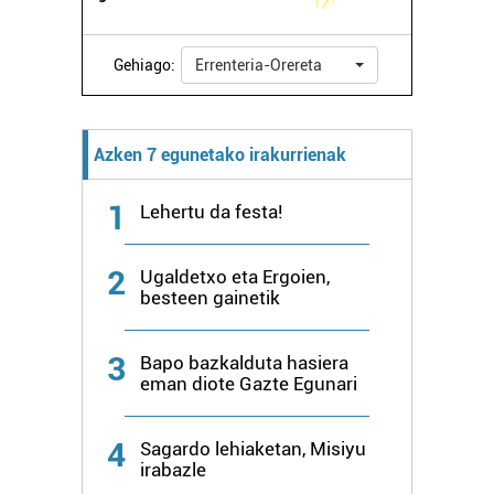
Gehiago:
Errenteria-Orereta
Azken 7 egunetako irakurrienak
1
Lehertu da festa!
2
Ugaldetxo eta Ergoien,
besteen gainetik
3
Bapo bazkalduta hasiera
eman diote Gazte Egunari
4
Sagardo lehiaketan, Misiyu
irabazle