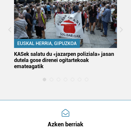
EUSKAL HERRIA, GIPUZKOA
KASek salatu du «jazarpen poliziala» jasan
Pa
dutela gose direnei ogitartekoak
da
emateagatik
«s
Azken berriak