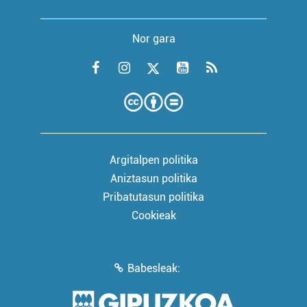
Nor gara
Argitalpen politika
Aniztasun politika
Pribatutasun politika
Cookieak
Babesleak: