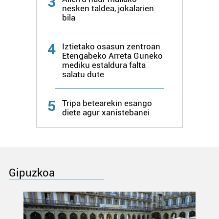
3
nesken taldea, jokalarien
bila
4
Iztietako osasun zentroan
Etengabeko Arreta Guneko
mediku estaldura falta
salatu dute
5
Tripa betearekin esango
diete agur xanistebanei
Gipuzkoa