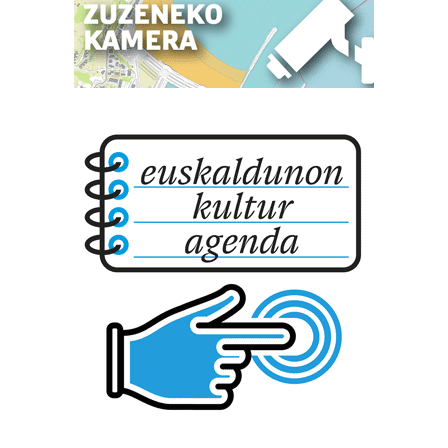
bazkideen zerrenda, beren ustez zein helburutarako
duten interes legitimoa eta horren aurka nola egin
dezakezun ikusteko.
Lortu zure datu pertsonalak prozesatzeko moduari
buruzko informazio gehiago eta ezarri zure lehentasunak
datuen atalean. Edozein unetan alda edo ken dezakezu
zure baimena Cookieen adierazpenean.
Webgune honek cookie propioak eta hirugarrenen cookie-
fitxategiak erabiltzen ditu. Zure esperientzia eta
zerbitzuak hobetzeko asmoz, cookie teknologiaz
baliatzen gara. Ohar hau onartuz gero, teknologia hori
erabiltzeko baimen esplizitua ematen diguzu.
Gehiago
irakurri