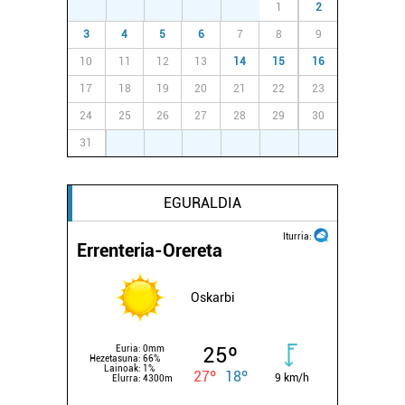
27
28
29
30
31
1
2
3
4
5
6
7
8
9
10
11
12
13
14
15
16
17
18
19
20
21
22
23
24
25
26
27
28
29
30
31
1
2
3
4
5
6
EGURALDIA
Iturria:
Errenteria-Orereta
Oskarbi
25º
Euria:
0mm
Hezetasuna:
66%
Lainoak:
1%
27º
18º
9 km/h
Elurra:
4300m