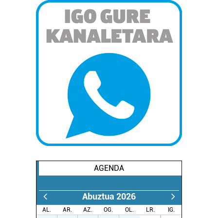
AGENDA
Abuztua 2026
AL.
AR.
AZ.
OG.
OL.
LR.
IG.