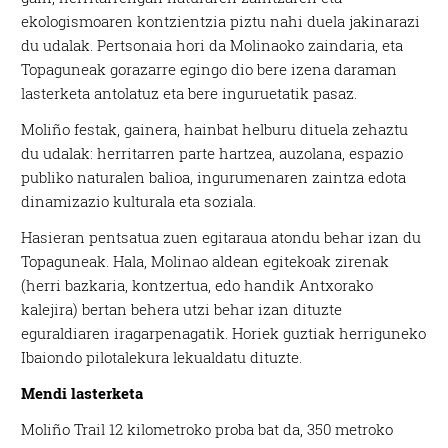
ekologismoaren kontzientzia piztu nahi duela jakinarazi
du udalak. Pertsonaia hori da Molinaoko zaindaria, eta
Topaguneak gorazarre egingo dio bere izena daraman
lasterketa antolatuz eta bere inguruetatik pasaz.
Moliño festak, gainera, hainbat helburu dituela zehaztu
du udalak: herritarren parte hartzea, auzolana, espazio
publiko naturalen balioa, ingurumenaren zaintza edota
dinamizazio kulturala eta soziala.
Hasieran pentsatua zuen egitaraua atondu behar izan du
Topaguneak. Hala, Molinao aldean egitekoak zirenak
(herri bazkaria, kontzertua, edo handik Antxorako
kalejira) bertan behera utzi behar izan dituzte
eguraldiaren iragarpenagatik. Horiek guztiak herriguneko
Ibaiondo pilotalekura lekualdatu dituzte.
Mendi lasterketa
Moliño Trail 12 kilometroko proba bat da, 350 metroko