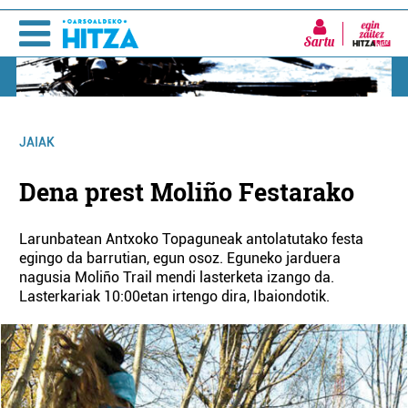
Sartu
JAIAK
Dena prest Moliño Festarako
Larunbatean Antxoko Topaguneak antolatutako festa
egingo da barrutian, egun osoz. Eguneko jarduera
nagusia Moliño Trail mendi lasterketa izango da.
Lasterkariak 10:00etan irtengo dira, Ibaiondotik.