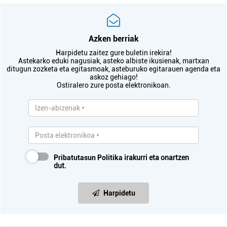
Azken berriak
Harpidetu zaitez gure buletin irekira!
Astekarko eduki nagusiak, asteko albiste ikusienak, martxan
ditugun zozketa eta egitasmoak, asteburuko egitarauen agenda eta
askoz gehiago!
Ostiralero zure posta elektronikoan.
Pribatutasun Politika
irakurri eta onartzen
dut.
Harpidetu