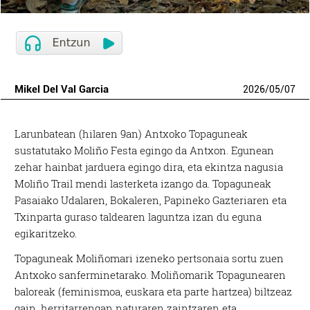
Mikel Del Val Garcia
2026
/
05
/
07
Larunbatean (hilaren 9an) Antxoko Topaguneak
sustatutako Moliño Festa egingo da Antxon. Egunean
zehar hainbat jarduera egingo dira, eta ekintza nagusia
Moliño Trail mendi lasterketa izango da. Topaguneak
Pasaiako Udalaren, Bokaleren, Papineko Gazteriaren eta
Txinparta guraso taldearen laguntza izan du eguna
egikaritzeko.
Topaguneak Moliñomari izeneko pertsonaia sortu zuen
Antxoko sanferminetarako. Moliñomarik Topagunearen
baloreak (feminismoa, euskara eta parte hartzea) biltzeaz
gain, herritarrengan naturaren zaintzaren eta