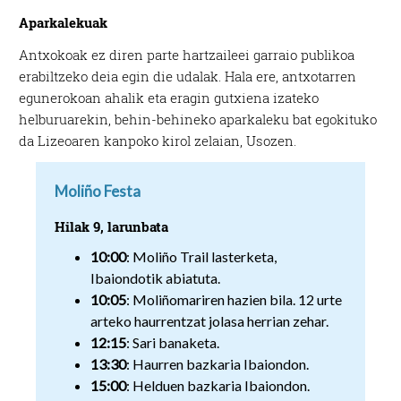
Aparkalekuak
Antxokoak ez diren parte hartzaileei garraio publikoa
erabiltzeko deia egin die udalak. Hala ere, antxotarren
egunerokoan ahalik eta eragin gutxiena izateko
helburuarekin, behin-behineko aparkaleku bat egokituko
da Lizeoaren kanpoko kirol zelaian, Usozen.
Moliño Festa
Hilak 9, larunbata
10:00
: Moliño Trail lasterketa,
Ibaiondotik abiatuta.
10:05
: Moliñomariren hazien bila. 12 urte
arteko haurrentzat jolasa herrian zehar.
12:15
: Sari banaketa.
13:30
: Haurren bazkaria Ibaiondon.
15:00
: Helduen bazkaria Ibaiondon.