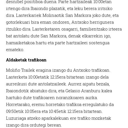
desnibel positiboa duena. Parte hartzaileak 10:00etan
irtengo dira Ibaiondo plazatik, eta leku berera iritsiko
dira. Lasterkariek Molinaotik San Markora joko dute, eta
gotorlekuari bira eman ondoren, Antxoko herrigunera
itzuliko dira. Lasterketaren osagarri, familientzako irteera
bat antolatu dute San Markora, denak elkarrekin igo,
hamaiketakoa hartu eta parte hartzaileei sostengua
emateko.
Aldaketak trafikoan
Moliño Trailek eragina izango du Antxoko trafikoan.
Lasterketa 10:00etatik 12:15era bitartean izango dela
aurreikusi dute antolatzaileek. Aurrez aipatu bezala,
Ibaiondotik abiatuko dira, eta Gelasio Aranburu kalea
hartuko dute trafikoaren noranzkoaren aurka.
Horretarako, eremu horretako trafikoa erregulatuko da
09:50etik 10:05era eta 10:45etik 12:15era bitartean.
Luzuriaga atzeko aparkalekuan ere trafiko mozketak
izango dira ordutegi berean.