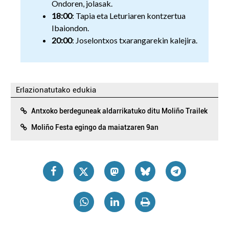
Ondoren, jolasak.
18:00
: Tapia eta Leturiaren kontzertua
Ibaiondon.
20:00
: Joselontxos txarangarekin kalejira.
Erlazionatutako edukia
Antxoko berdeguneak aldarrikatuko ditu Moliño Trailek
Moliño Festa egingo da maiatzaren 9an