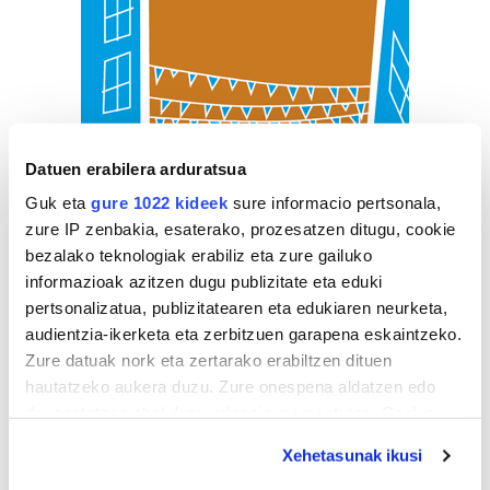
Datuen erabilera arduratsua
Guk eta
gure 1022 kideek
sure informacio pertsonala,
zure IP zenbakia, esaterako, prozesatzen ditugu, cookie
bezalako teknologiak erabiliz eta zure gailuko
informazioak azitzen dugu publizitate eta eduki
pertsonalizatua, publizitatearen eta edukiaren neurketa,
audientzia-ikerketa eta zerbitzuen garapena eskaintzeko.
Zure datuak nork eta zertarako erabiltzen dituen
hautatzeko aukera duzu. Zure onespena aldatzen edo
deuseztatzen ahal duzu edozein momentutan, Cookie
deklaraziotik edo Privacy triggerean klikatuz.
Xehetasunak ikusi