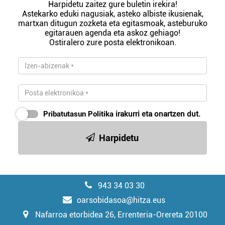
Harpidetu zaitez gure buletin irekira!
Astekarko eduki nagusiak, asteko albiste ikusienak,
martxan ditugun zozketa eta egitasmoak, asteburuko
egitarauen agenda eta askoz gehiago!
Ostiralero zure posta elektronikoan.
Pribatutasun Politika
irakurri eta onartzen dut.
Harpidetu
943 34 03 30
oarsobidasoa@hitza.eus
Nafarroa etorbidea 26, Errenteria-Orereta 20100