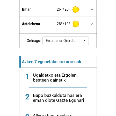
Bihar
26º
20º
Astelehena
26º
19º
Gehiago:
Errenteria-Orereta
Azken 7 egunetako irakurrienak
1
Ugaldetxo eta Ergoien,
besteen gainetik
2
Bapo bazkalduta hasiera
eman diote Gazte Egunari
Allerru haur mailako