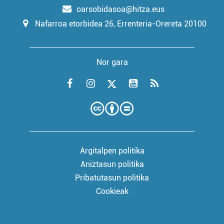
oarsobidasoa@hitza.eus
Nafarroa etorbidea 26, Errenteria-Orereta 20100
Nor gara
Argitalpen politika
Aniztasun politika
Pribatutasun politika
Cookieak