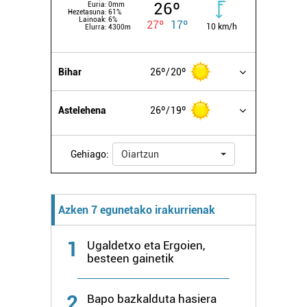
26º
Euria:
0mm
Hezetasuna:
61%
Lainoak:
6%
27º
17º
10 km/h
Elurra:
4300m
Bihar
26º
20º
Astelehena
26º
19º
Gehiago:
Oiartzun
Azken 7 egunetako irakurrienak
1
Ugaldetxo eta Ergoien,
besteen gainetik
2
Bapo bazkalduta hasiera