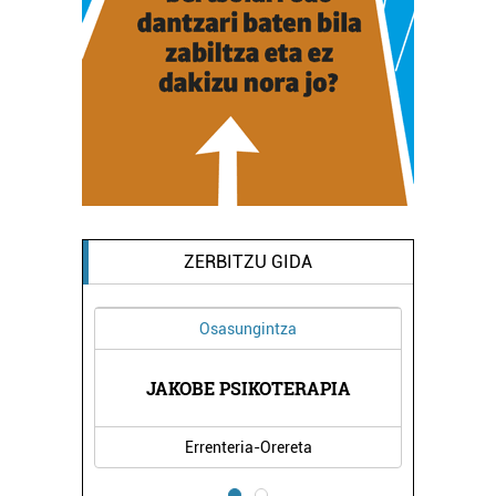
ZERBITZU GIDA
Osasungintza
JAKOBE PSIKOTERAPIA
Errenteria-Orereta