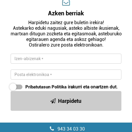
Azken berriak
Harpidetu zaitez gure buletin irekira!
Astekarko eduki nagusiak, asteko albiste ikusienak,
martxan ditugun zozketa eta egitasmoak, asteburuko
egitarauen agenda eta askoz gehiago!
Ostiralero zure posta elektronikoan.
Pribatutasun Politika
irakurri eta onartzen dut.
Harpidetu
943 34 03 30