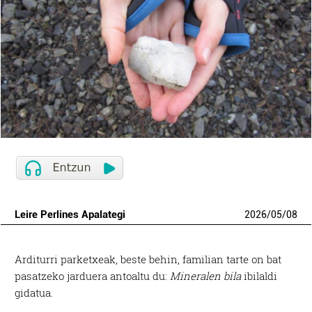
Leire Perlines Apalategi
2026
/
05
/
08
Arditurri parketxeak, beste behin, familian tarte on bat
pasatzeko jarduera antoaltu du:
Mineralen bila
ibilaldi
gidatua.