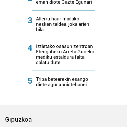
eman diote Gazte Egunari
3
Allerru haur mailako
nesken taldea, jokalarien
bila
4
Iztietako osasun zentroan
Etengabeko Arreta Guneko
mediku estaldura falta
salatu dute
5
Tripa betearekin esango
diete agur xanistebanei
Gipuzkoa