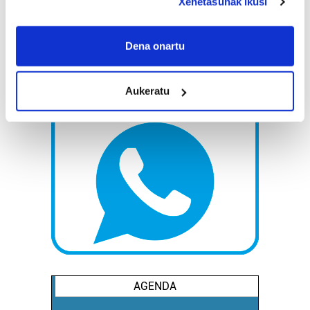
Xehetasunak ikusi
If you allow, we would also like to:
Collect information about your geographical
Dena onartu
location which can be accurate to within several
meters
Aukeratu
Identify your device by actively scanning it for
specific characteristics (fingerprinting)
Find out more about how your personal data is processed
and set your preferences in the
details section
.
Guk eta gure bazkideek zure datu pertsonalak
prozesatzen ditugu, zure IP zenbakia, besteak beste,
teknologia erabiliz, cookieak adibidez, iragarki eta eduki
pertsonalizatuak eskaintzeko, iragarkiak eta edukia
neurtzeko, jendeari buruzko informazioa biltzeko eta
produktuak garatzeko. Zure datuak nork eta zertarako
erabiltzen dituen hauta dezakezu.
AGENDA