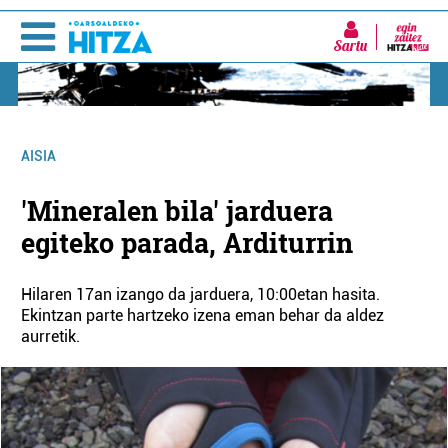
Sartu
AISIA
'Mineralen bila' jarduera
egiteko parada, Arditurrin
Hilaren 17an izango da jarduera, 10:00etan hasita.
Ekintzan parte hartzeko izena eman behar da aldez
aurretik.