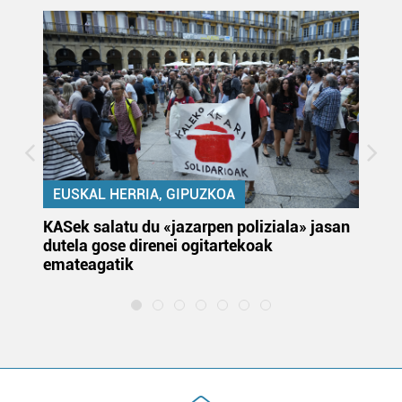
EUSKAL HERRIA, GIPUZKOA
KASek salatu du «jazarpen poliziala» jasan
Pa
dutela gose direnei ogitartekoak
da
emateagatik
«s