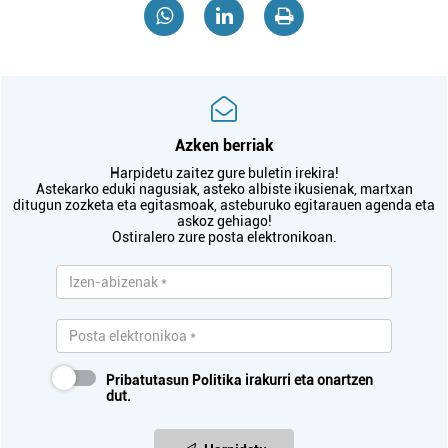
Azken berriak
Harpidetu zaitez gure buletin irekira!
Astekarko eduki nagusiak, asteko albiste ikusienak, martxan
ditugun zozketa eta egitasmoak, asteburuko egitarauen agenda eta
askoz gehiago!
Ostiralero zure posta elektronikoan.
Pribatutasun Politika
irakurri eta onartzen
dut.