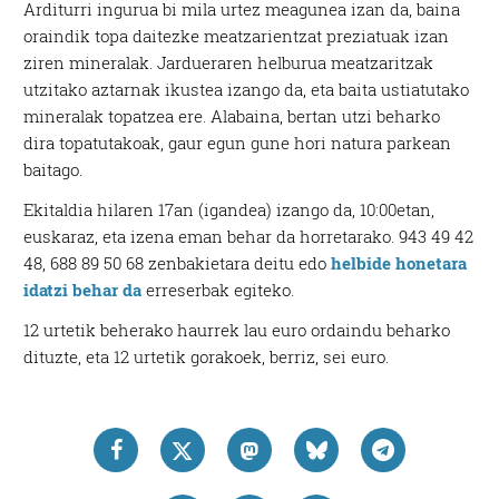
Arditurri ingurua bi mila urtez meagunea izan da, baina
oraindik topa daitezke meatzarientzat preziatuak izan
ziren mineralak. Jardueraren helburua meatzaritzak
utzitako aztarnak ikustea izango da, eta baita ustiatutako
mineralak topatzea ere. Alabaina, bertan utzi beharko
dira topatutakoak, gaur egun gune hori natura parkean
baitago.
Ekitaldia hilaren 17an (igandea) izango da, 10:00etan,
euskaraz, eta izena eman behar da horretarako. 943 49 42
48, 688 89 50 68 zenbakietara deitu edo
helbide honetara
idatzi behar da
erreserbak egiteko.
12 urtetik beherako haurrek lau euro ordaindu beharko
dituzte, eta 12 urtetik gorakoek, berriz, sei euro.