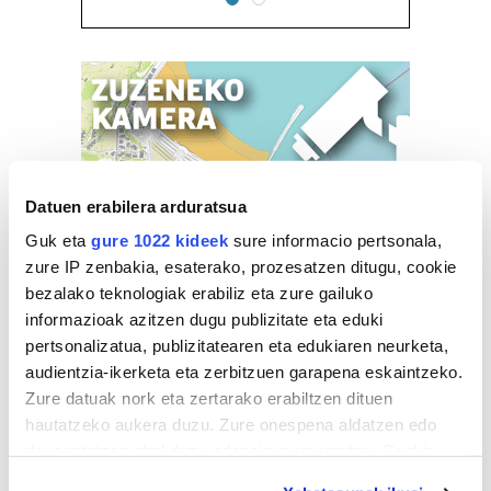
Datuen erabilera arduratsua
Guk eta
gure 1022 kideek
sure informacio pertsonala,
zure IP zenbakia, esaterako, prozesatzen ditugu, cookie
bezalako teknologiak erabiliz eta zure gailuko
informazioak azitzen dugu publizitate eta eduki
pertsonalizatua, publizitatearen eta edukiaren neurketa,
audientzia-ikerketa eta zerbitzuen garapena eskaintzeko.
Zure datuak nork eta zertarako erabiltzen dituen
hautatzeko aukera duzu. Zure onespena aldatzen edo
deuseztatzen ahal duzu edozein momentutan, Cookie
deklaraziotik edo Privacy triggerean klikatuz.