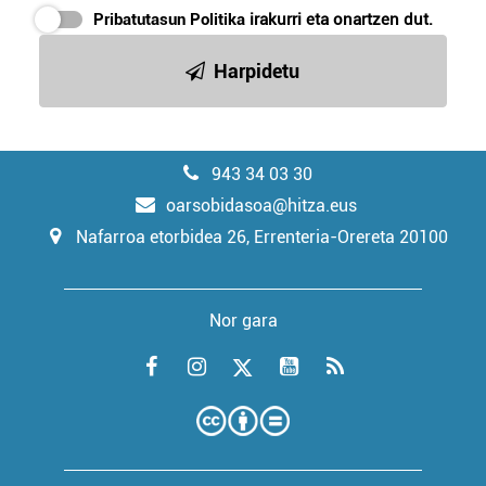
Pribatutasun Politika
irakurri eta onartzen dut.
Harpidetu
943 34 03 30
oarsobidasoa@hitza.eus
Nafarroa etorbidea 26, Errenteria-Orereta 20100
Nor gara