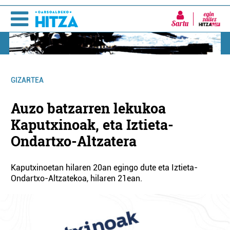
Sartu
GIZARTEA
Auzo batzarren lekukoa
Kaputxinoak, eta Iztieta-
Ondartxo-Altzatera
Kaputxinoetan hilaren 20an egingo dute eta Iztieta-
Ondartxo-Altzatekoa, hilaren 21ean.