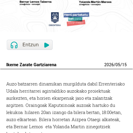
Ikerne Zarate Gartziarena
2026
/
05
/
15
Auzo batzarren dinamikan murgilduta dabil Errenteriako
Udala herritarrei agintaldiko auzokako proiektuak
aurkezten, eta horien ekarpenak jaso eta zalantzak
argitzen. Oraingoak Kaputxinoak auzoak hartuko du
lekukoa. hilaren 20an izango da bilera bertan, 18:00etan,
auzo elkartean. Bilera horretan Aizpea Otaegi alkateak,
eta Bernar Lemos eta Yolanda Martin zinegotziek