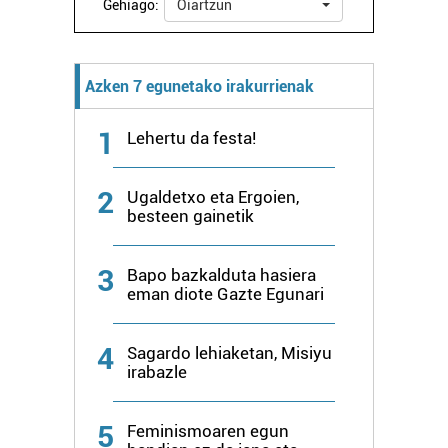
Gehiago:
Oiartzun
Azken 7 egunetako irakurrienak
1
Lehertu da festa!
2
Ugaldetxo eta Ergoien,
besteen gainetik
3
Bapo bazkalduta hasiera
eman diote Gazte Egunari
4
Sagardo lehiaketan, Misiyu
irabazle
5
Feminismoaren egun