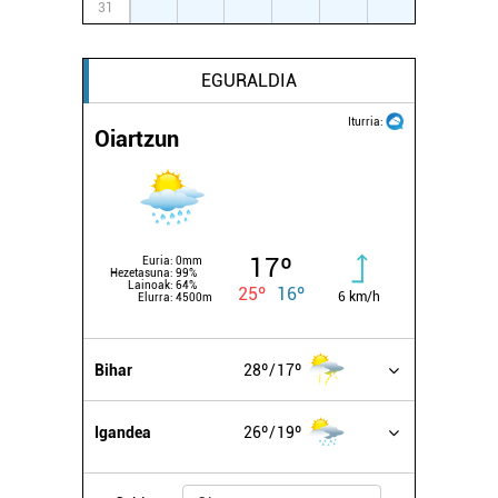
31
1
2
3
4
5
6
EGURALDIA
Iturria:
Oiartzun
17º
Euria:
0mm
Hezetasuna:
99%
Lainoak:
64%
25º
16º
6 km/h
Elurra:
4500m
Bihar
28º
17º
Igandea
26º
19º