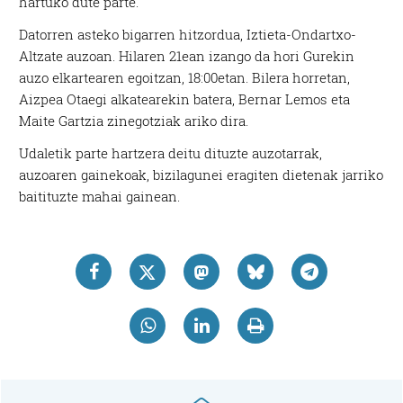
hartuko dute parte.
Datorren asteko bigarren hitzordua, Iztieta-Ondartxo-
Altzate auzoan. Hilaren 21ean izango da hori Gurekin
auzo elkartearen egoitzan, 18:00etan. Bilera horretan,
Aizpea Otaegi alkatearekin batera, Bernar Lemos eta
Maite Gartzia zinegotziak ariko dira.
Udaletik parte hartzera deitu dituzte auzotarrak,
auzoaren gainekoak, bizilagunei eragiten dietenak jarriko
baitituzte mahai gainean.