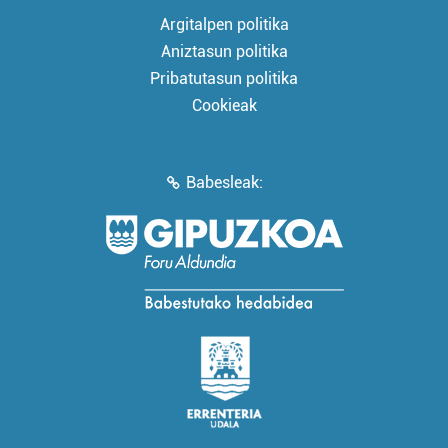
Argitalpen politika
Aniztasun politika
Pribatutasun politika
Cookieak
Babesleak: