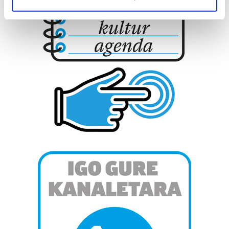
specific characteristics (fingerprinting)
Find out more about how your personal data is processed
and set your preferences in the
details section
.
Guk eta gure bazkideek zure datu pertsonalak
prozesatzen ditugu, zure IP zenbakia, besteak beste,
teknologia erabiliz, cookieak adibidez, iragarki eta eduki
pertsonalizatuak eskaintzeko, iragarkiak eta edukia
neurtzeko, jendeari buruzko informazioa biltzeko eta
produktuak garatzeko. Zure datuak nork eta zertarako
erabiltzen dituen hauta dezakezu.
Bazkide batzuek ez dizute baimenik eskatzen, eta beren
interes komertzial legitimoetan babesten dira. Ikusi gure
bazkideen zerrenda, beren ustez zein helburutarako
duten interes legitimoa eta horren aurka nola egin
dezakezun ikusteko.