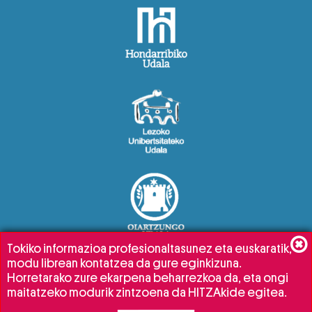
Tokiko informazioa profesionaltasunez eta euskaratik,
modu librean kontatzea da gure eginkizuna.
Horretarako zure ekarpena beharrezkoa da, eta ongi
maitatzeko modurik zintzoena da HITZAkide egitea.