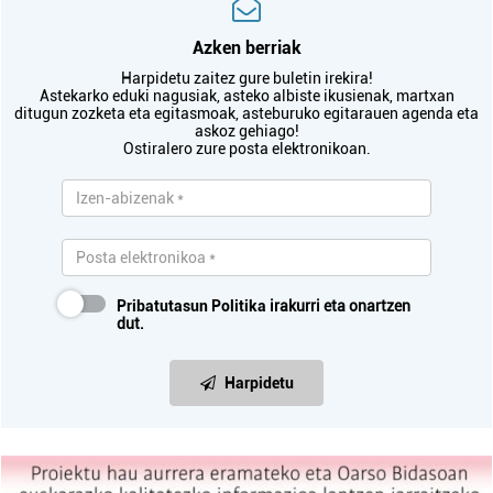
Azken berriak
Harpidetu zaitez gure buletin irekira!
Astekarko eduki nagusiak, asteko albiste ikusienak, martxan
ditugun zozketa eta egitasmoak, asteburuko egitarauen agenda eta
askoz gehiago!
Ostiralero zure posta elektronikoan.
Pribatutasun Politika
irakurri eta onartzen
dut.
Harpidetu