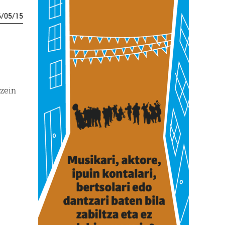
6
/
05
/
15
ozein