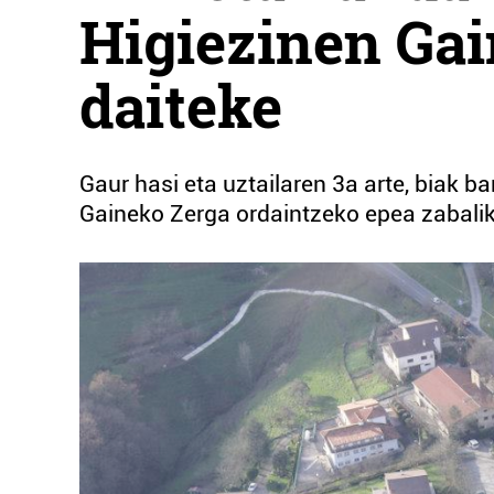
Higiezinen Gai
daiteke
Gaur hasi eta uztailaren 3a arte, biak 
Gaineko Zerga ordaintzeko epea zabalik