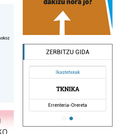
askoz
ZERBITZU GIDA
Ikastetxeak
BA
TKNIKA
E
Errenteria-Orereta