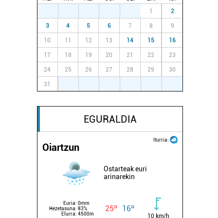
27
28
29
30
31
1
2
3
4
5
6
7
8
9
10
11
12
13
14
15
16
17
18
19
20
21
22
23
24
25
26
27
28
29
30
31
1
2
3
4
5
6
EGURALDIA
Iturria:
Oiartzun
Ostarteak euri
arinarekin
Euria:
0mm
25º
16º
Hezetasuna:
83%
Elurra:
4500m
10 km/h