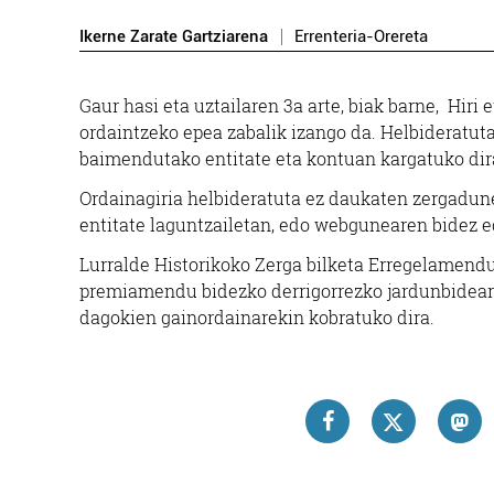
Ikerne Zarate Gartziarena
Errenteria-Orereta
Gaur hasi eta uztailaren 3a arte, biak barne, Hir
ordaintzeko epea zabalik izango da. Helbideratu
baimendutako entitate eta kontuan kargatuko dir
Ordainagiria helbideratuta ez daukaten zergadune
entitate laguntzailetan, edo webgunearen bidez eg
Lurralde Historikoko Zerga bilketa Erregelamendu
premiamendu bidezko derrigorrezko jardunbideari 
dagokien gainordainarekin kobratuko dira.