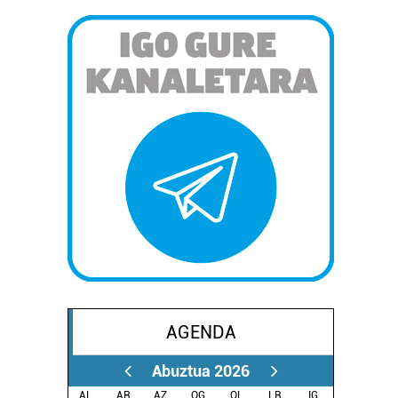
AGENDA
Abuztua 2026
AL.
AR.
AZ.
OG.
OL.
LR.
IG.