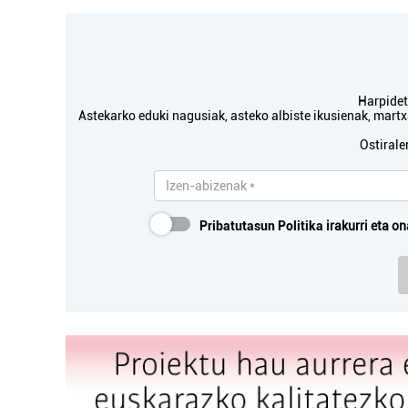
Harpidetu
Astekarko eduki nagusiak, asteko albiste ikusienak, mar
Ostirale
Kirol elkarteak
Pribatutasun Politika
irakurri eta on
EPLE KIROL KLUBA
Errenteria-Orereta