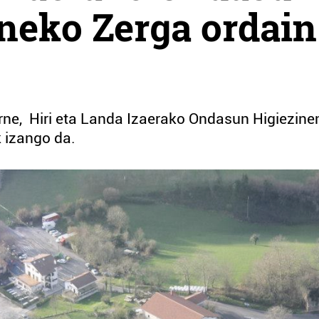
neko Zerga ordain
barne, Hiri eta Landa Izaerako Ondasun Higiezine
 izango da.