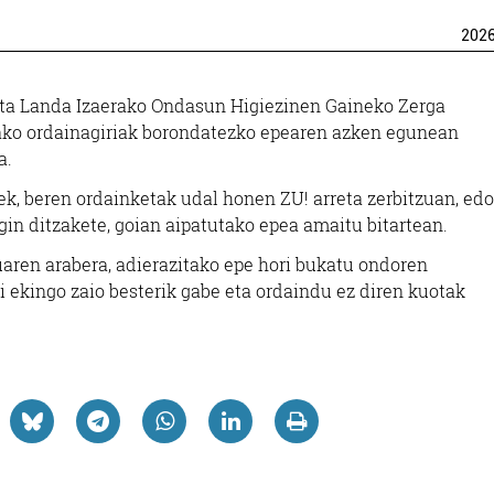
202
i eta Landa Izaerako Ondasun Higiezinen Gaineko Zerga
tako ordainagiriak borondatezko epearen azken egunean
a.
k, beren ordainketak udal honen ZU! arreta zerbitzuan, ed
in ditzakete, goian aipatutako epea amaitu bitartean.
aren arabera, adierazitako epe hori bukatu ondoren
ekingo zaio besterik gabe eta ordaindu ez diren kuotak