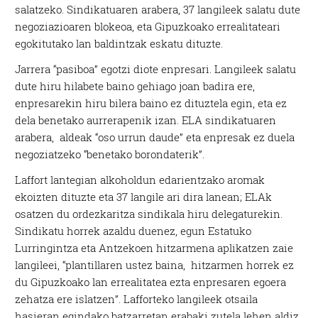
salatzeko. Sindikatuaren arabera, 37 langileek salatu dute
negoziazioaren blokeoa, eta Gipuzkoako errealitateari
egokitutako lan baldintzak eskatu dituzte.
Jarrera “pasiboa” egotzi diote enpresari. Langileek salatu
dute hiru hilabete baino gehiago joan badira ere,
enpresarekin hiru bilera baino ez dituztela egin, eta ez
dela benetako aurrerapenik izan. ELA sindikatuaren
arabera, aldeak “oso urrun daude” eta enpresak ez duela
negoziatzeko “benetako borondaterik”.
Laffort lantegian alkoholdun edarientzako aromak
ekoizten dituzte eta 37 langile ari dira lanean; ELAk
osatzen du ordezkaritza sindikala hiru delegaturekin.
Sindikatu horrek azaldu duenez, egun Estatuko
Lurringintza eta Antzekoen hitzarmena aplikatzen zaie
langileei, “plantillaren ustez baina, hitzarmen horrek ez
du Gipuzkoako lan errealitatea ezta enpresaren egoera
zehatza ere islatzen”. Lafforteko langileek otsaila
hasieran egindako batzarretan erabaki zutela lehen aldiz