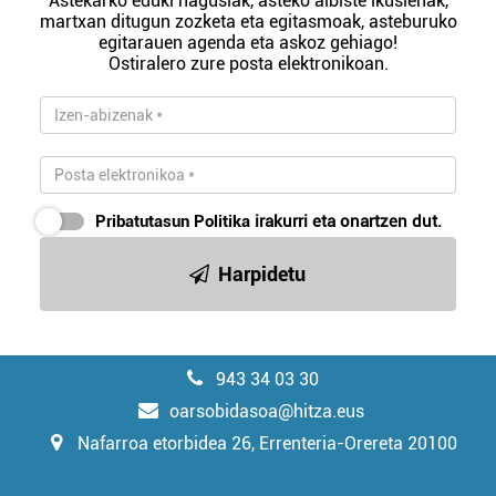
Astekarko eduki nagusiak, asteko albiste ikusienak,
martxan ditugun zozketa eta egitasmoak, asteburuko
egitarauen agenda eta askoz gehiago!
Ostiralero zure posta elektronikoan.
Pribatutasun Politika
irakurri eta onartzen dut.
Harpidetu
943 34 03 30
oarsobidasoa@hitza.eus
Nafarroa etorbidea 26, Errenteria-Orereta 20100