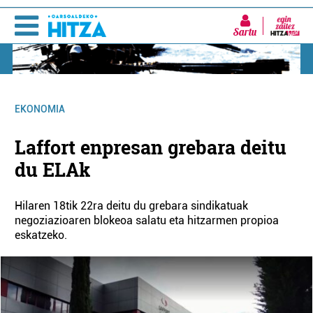
Sartu
EKONOMIA
Laffort enpresan grebara deitu
du ELAk
Hilaren 18tik 22ra deitu du grebara sindikatuak
negoziazioaren blokeoa salatu eta hitzarmen propioa
eskatzeko.