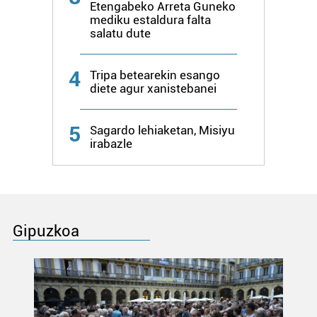
Etengabeko Arreta Guneko
mediku estaldura falta
salatu dute
4
Tripa betearekin esango
diete agur xanistebanei
5
Sagardo lehiaketan, Misiyu
irabazle
Gipuzkoa