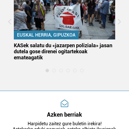
EUSKAL HERRIA, GIPUZKOA
KASek salatu du «jazarpen poliziala» jasan
Pa
dutela gose direnei ogitartekoak
da
emateagatik
«s
Azken berriak
Harpidetu zaitez gure buletin irekira!