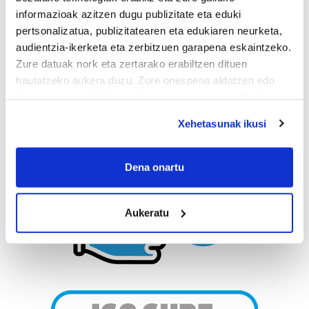
informazioak azitzen dugu publizitate eta eduki
pertsonalizatua, publizitatearen eta edukiaren neurketa,
audientzia-ikerketa eta zerbitzuen garapena eskaintzeko.
Zure datuak nork eta zertarako erabiltzen dituen
hautatzeko aukera duzu. Zure onespena aldatzen edo
deuseztatzen ahal duzu edozein momentutan, Cookie
deklaraziotik edo Privacy triggerean klikatuz.
Xehetasunak ikusi
If you allow, we would also like to:
Collect information about your geographical
Dena onartu
location which can be accurate to within several
meters
Aukeratu
Identify your device by actively scanning it for
specific characteristics (fingerprinting)
Find out more about how your personal data is processed
and set your preferences in the
details section
.
Guk eta gure bazkideek zure datu pertsonalak