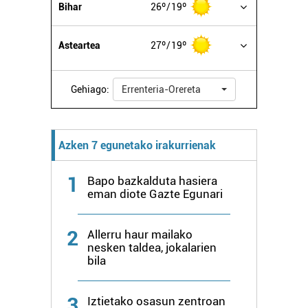
Bihar
26º
19º
Asteartea
27º
19º
Gehiago:
Errenteria-Orereta
Azken 7 egunetako irakurrienak
1
Bapo bazkalduta hasiera
eman diote Gazte Egunari
2
Allerru haur mailako
nesken taldea, jokalarien
bila
3
Iztietako osasun zentroan