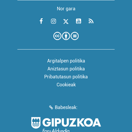
Nor gara
Argitalpen politika
Aniztasun politika
Pribatutasun politika
Cookieak
Babesleak: