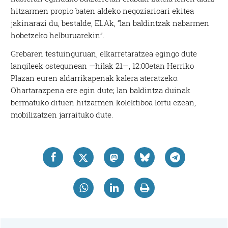
hitzarmen propio baten aldeko negoziarioari ekitea
jakinarazi du, bestalde, ELAk, “lan baldintzak nabarmen
hobetzeko helburuarekin”.
Grebaren testuinguruan, elkarretaratzea egingo dute
langileek ostegunean —hilak 21—, 12:00etan Herriko
Plazan euren aldarrikapenak kalera ateratzeko.
Ohartarazpena ere egin dute; lan baldintza duinak
bermatuko dituen hitzarmen kolektiboa lortu ezean,
mobilizatzen jarraituko dute.