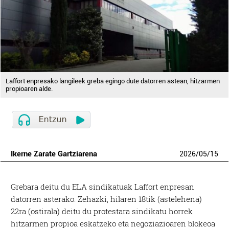
Laffort enpresako langileek greba egingo dute datorren astean, hitzarmen
propioaren alde.
Ikerne Zarate Gartziarena
2026
/
05
/
15
Grebara deitu du ELA sindikatuak Laffort enpresan
datorren asterako. Zehazki, hilaren 18tik (astelehena)
22ra (ostirala) deitu du protestara sindikatu horrek
hitzarmen propioa eskatzeko eta negoziazioaren blokeoa