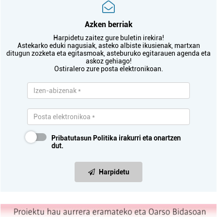
Azken berriak
Harpidetu zaitez gure buletin irekira!
Astekarko eduki nagusiak, asteko albiste ikusienak, martxan
ditugun zozketa eta egitasmoak, asteburuko egitarauen agenda eta
askoz gehiago!
Ostiralero zure posta elektronikoan.
Pribatutasun Politika
irakurri eta onartzen
dut.
Harpidetu