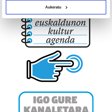
meters
Aukeratu
Identify your device by actively scanning it for
specific characteristics (fingerprinting)
Find out more about how your personal data is processed
and set your preferences in the
details section
.
Guk eta gure bazkideek zure datu pertsonalak
prozesatzen ditugu, zure IP zenbakia, besteak beste,
teknologia erabiliz, cookieak adibidez, iragarki eta eduki
pertsonalizatuak eskaintzeko, iragarkiak eta edukia
neurtzeko, jendeari buruzko informazioa biltzeko eta
produktuak garatzeko. Zure datuak nork eta zertarako
erabiltzen dituen hauta dezakezu.
Bazkide batzuek ez dizute baimenik eskatzen, eta beren
interes komertzial legitimoetan babesten dira. Ikusi gure
bazkideen zerrenda, beren ustez zein helburutarako
duten interes legitimoa eta horren aurka nola egin
dezakezun ikusteko.