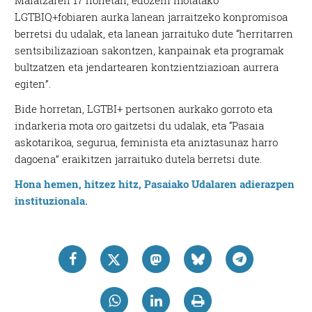
LGTBIQ+fobiaren aurka lanean jarraitzeko konpromisoa
berretsi du udalak, eta lanean jarraituko dute “herritarren
sentsibilizazioan sakontzen, kanpainak eta programak
bultzatzen eta jendartearen kontzientziazioan aurrera
egiten”.
Bide horretan, LGTBI+ pertsonen aurkako gorroto eta
indarkeria mota oro gaitzetsi du udalak, eta “Pasaia
askotarikoa, segurua, feminista eta aniztasunaz harro
dagoena” eraikitzen jarraituko dutela berretsi dute.
Hona hemen, hitzez hitz, Pasaiako Udalaren adierazpen
instituzionala.