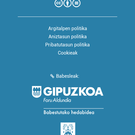
Argitalpen politika
Aniztasun politika
Pribatutasun politika
Cookieak
Babesleak: