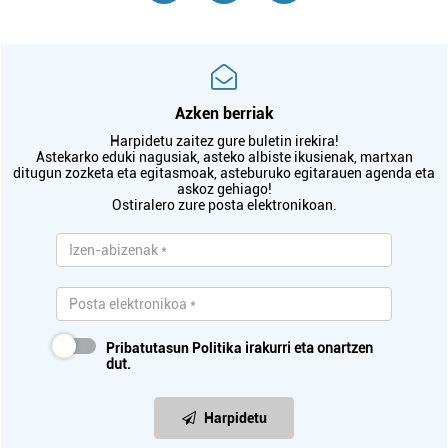
Azken berriak
Harpidetu zaitez gure buletin irekira!
Astekarko eduki nagusiak, asteko albiste ikusienak, martxan
ditugun zozketa eta egitasmoak, asteburuko egitarauen agenda eta
askoz gehiago!
Ostiralero zure posta elektronikoan.
Pribatutasun Politika
irakurri eta onartzen
dut.
Harpidetu