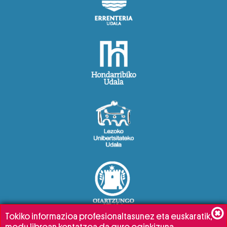
Tokiko informazioa profesionaltasunez eta euskaratik,
modu librean kontatzea da gure eginkizuna.