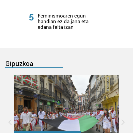
5
Feminismoaren egun
handian ez da jana eta
edana falta izan
Gipuzkoa