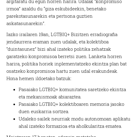
argitaratu du egun horren harira. Udalak “konpromiso
irmoa” azaldu du “giza eskubideekin, benetako
parekotasunarekin eta pertsona guztien
askatasunarekin”.
Iazko irailaren 19an, LGTBIQ+ Bizitzen erradiografia
jendaurrera eraman zuen udalak, eta kolektiboa
“duintasunez” bizi ahal izateko politika zehatzak
garatzeko konpromisoa berretsi zuen. Lanketa horren
harira, politika horiek inplementatzeko ekintza plan bat
osatzeko konpromisoa hartu zuen udal erakundeak.
Hona hemen ildoetako batzuk:
Pasaiako LGTBIQ+ komunitatea saretzeko ekintza
eta mekanismoak abiaraztea.
Pasaiako LGTBIQ+ kolektiboaren memoria jasoko
duen euskarria sortzea.
Udaleko sailek neurriak modu autonomoan aplikatu
ahal izateko formazioa eta aholkularitza ematea.
Maiatzaren 17 honetan, edozein motatako