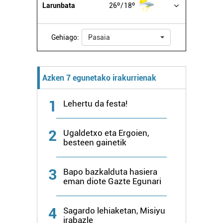
Larunbata
26º
18º
Gehiago:
Pasaia
Azken 7 egunetako irakurrienak
1
Lehertu da festa!
2
Ugaldetxo eta Ergoien,
besteen gainetik
3
Bapo bazkalduta hasiera
eman diote Gazte Egunari
4
Sagardo lehiaketan, Misiyu
irabazle