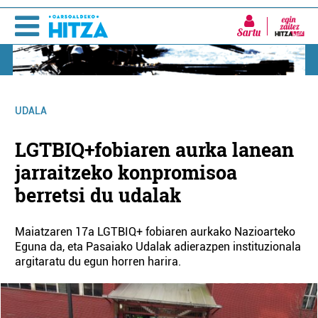
Sartu
UDALA
LGTBIQ+fobiaren aurka lanean
jarraitzeko konpromisoa
berretsi du udalak
Maiatzaren 17a LGTBIQ+ fobiaren aurkako Nazioarteko
Eguna da, eta Pasaiako Udalak adierazpen instituzionala
argitaratu du egun horren harira.