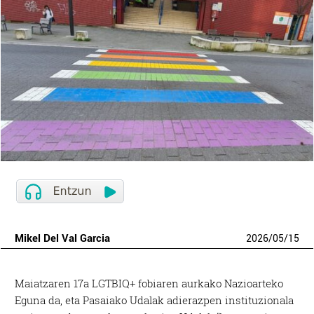
Mikel Del Val Garcia
2026
/
05
/
15
Maiatzaren 17a LGTBIQ+ fobiaren aurkako Nazioarteko
Eguna da, eta Pasaiako Udalak adierazpen instituzionala