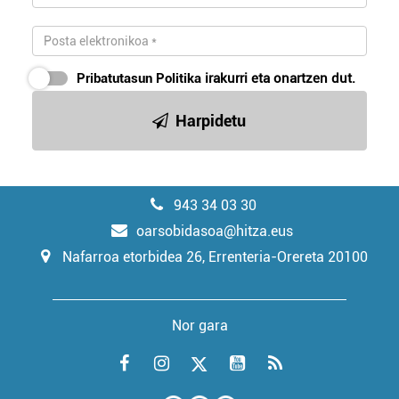
Pribatutasun Politika
irakurri eta onartzen dut.
Harpidetu
943 34 03 30
oarsobidasoa@hitza.eus
Nafarroa etorbidea 26, Errenteria-Orereta 20100
Nor gara