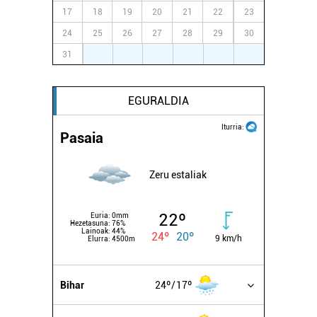
17
18
19
20
21
22
23
24
25
26
27
28
29
30
31
1
2
3
4
5
6
EGURALDIA
Iturria:
Pasaia
Zeru estaliak
22º
Euria:
0mm
Hezetasuna:
76%
Lainoak:
44%
24º
20º
9 km/h
Elurra:
4500m
Bihar
24º
17º