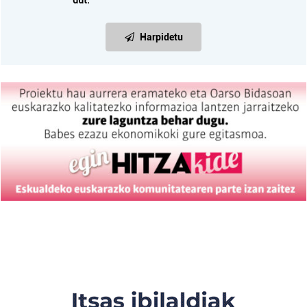
dut.
Harpidetu