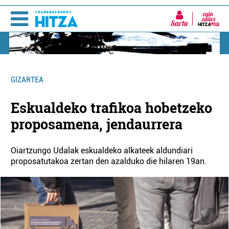
Sartu
GIZARTEA
Eskualdeko trafikoa hobetzeko
proposamena, jendaurrera
Oiartzungo Udalak eskualdeko alkateek aldundiari
proposatutakoa zertan den azalduko die hilaren 19an.