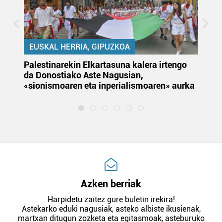
EUSKAL HERRIA, GIPUZKOA
Palestinarekin Elkartasuna kalera irtengo
Do
da Donostiako Aste Nagusian,
du
«sionismoaren eta inperialismoaren» aurka
et
Azken berriak
Harpidetu zaitez gure buletin irekira!
Astekarko eduki nagusiak, asteko albiste ikusienak,
martxan ditugun zozketa eta egitasmoak, asteburuko