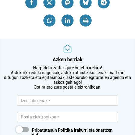
Azken berriak
Harpidetu zaitez gure buletin irekira!
Astekarko eduki nagusiak, asteko albiste ikusienak, martxan
ditugun zozketa eta egitasmoak, asteburuko egitarauen agenda eta
askoz gehiago!
Ostiralero zure posta elektronikoan.
Pribatutasun Politika
irakurri eta onartzen