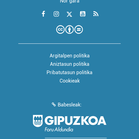
Nor gara
Argitalpen politika
Aniztasun politika
Pribatutasun politika
Cookieak
Babesleak: