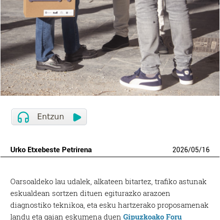
Urko Etxebeste Petrirena
2026
/
05
/
16
Oarsoaldeko lau udalek, alkateen bitartez, trafiko astunak
eskualdean sortzen dituen egiturazko arazoen
diagnostiko teknikoa, eta esku hartzerako proposamenak
landu eta gaian eskumena duen
Gipuzkoako Foru