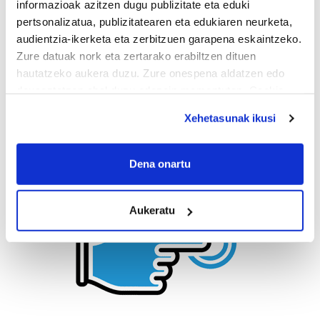
informazioak azitzen dugu publizitate eta eduki
pertsonalizatua, publizitatearen eta edukiaren neurketa,
audientzia-ikerketa eta zerbitzuen garapena eskaintzeko.
Zure datuak nork eta zertarako erabiltzen dituen
hautatzeko aukera duzu. Zure onespena aldatzen edo
deuseztatzen ahal duzu edozein momentutan, Cookie
deklaraziotik edo Privacy triggerean klikatuz.
Xehetasunak ikusi
If you allow, we would also like to:
Collect information about your geographical
Dena onartu
location which can be accurate to within several
meters
Aukeratu
Identify your device by actively scanning it for
specific characteristics (fingerprinting)
Find out more about how your personal data is processed
and set your preferences in the
details section
.
Guk eta gure bazkideek zure datu pertsonalak
prozesatzen ditugu, zure IP zenbakia, besteak beste,