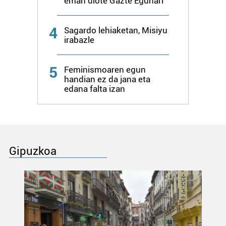
eman diote Gazte Egunari
4
Sagardo lehiaketan, Misiyu
irabazle
5
Feminismoaren egun
handian ez da jana eta
edana falta izan
Gipuzkoa