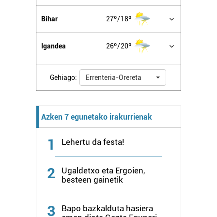
Bihar
27º
18º
Igandea
26º
20º
Gehiago:
Errenteria-Orereta
Azken 7 egunetako irakurrienak
1
Lehertu da festa!
2
Ugaldetxo eta Ergoien,
besteen gainetik
3
Bapo bazkalduta hasiera