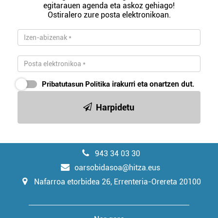
egitarauen agenda eta askoz gehiago!
Ostiralero zure posta elektronikoan.
Pribatutasun Politika
irakurri eta onartzen dut.
Harpidetu
943 34 03 30
oarsobidasoa@hitza.eus
Nafarroa etorbidea 26, Errenteria-Orereta 20100