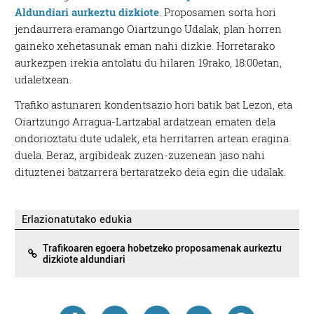
Aldundiari aurkeztu dizkiote
. Proposamen sorta hori
jendaurrera eramango Oiartzungo Udalak, plan horren
gaineko xehetasunak eman nahi dizkie. Horretarako
aurkezpen irekia antolatu du hilaren 19rako, 18:00etan,
udaletxean.
Trafiko astunaren kondentsazio hori batik bat Lezon, eta
Oiartzungo Arragua-Lartzabal ardatzean ematen dela
ondorioztatu dute udalek, eta herritarren artean eragina
duela. Beraz, argibideak zuzen-zuzenean jaso nahi
dituztenei batzarrera bertaratzeko deia egin die udalak.
Erlazionatutako edukia
Trafikoaren egoera hobetzeko proposamenak aurkeztu
dizkiote aldundiari