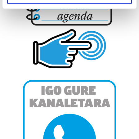
specific characteristics (fingerprinting)
Find out more about how your personal data is processed
and set your preferences in the
details section
.
Guk eta gure bazkideek zure datu pertsonalak
prozesatzen ditugu, zure IP zenbakia, besteak beste,
teknologia erabiliz, cookieak adibidez, iragarki eta eduki
pertsonalizatuak eskaintzeko, iragarkiak eta edukia
neurtzeko, jendeari buruzko informazioa biltzeko eta
produktuak garatzeko. Zure datuak nork eta zertarako
erabiltzen dituen hauta dezakezu.
Bazkide batzuek ez dizute baimenik eskatzen, eta beren
interes komertzial legitimoetan babesten dira. Ikusi gure
bazkideen zerrenda, beren ustez zein helburutarako
duten interes legitimoa eta horren aurka nola egin
dezakezun ikusteko.
Lortu zure datu pertsonalak prozesatzeko moduari