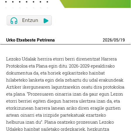
Urko Etxebeste Petrirena
2026
/
05
/
19
Lezoko Udalak herrira etorri berri direnentzat Harrera
Protokoloa eta Plana egin ditu. 2026-2029 epealdirako
dokumentua da, eta horiek egikaritzeko hainbat
hilabeteko lanketa egin dela zehaztu du udal erakundeak.
Aztiker ikergunearen laguntzarekin osatu dira protokoloa
eta plana. “Prozesuaren oinarria izan da gaur egun Lezon
etorri berriei egiten diegun harrera ulertzea izan da, eta
etorkizunean harrera lanean ariko diren eragile guztien
artean oinarri eta irizpide partekatuak ezartzeko
helburua izan du”. Plana osatzeko prozesuan Lezoko
Udaleko hainbat sailetako ordezkariek, hezkuntza