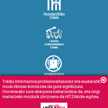
Tokiko informazioa profesionaltasunez eta euskaratik,
modu librean kontatzea da gure eginkizuna.
Horretarako zure ekarpena beharrezkoa da, eta ongi
maitatzeko modurik zintzoena da HITZAkide egitea.