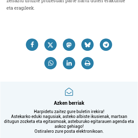
zehaztu dituzte prozesuan parte hartu duten erakunde
eta eragileek.
Azken berriak
Harpidetu zaitez gure buletin irekira!
Astekarko eduki nagusiak, asteko albiste ikusienak, martxan
ditugun zozketa eta egitasmoak, asteburuko egitarauen agenda eta
askoz gehiago!
Ostiralero zure posta elektronikoan.