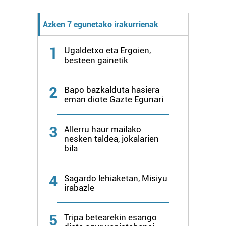
Azken 7 egunetako irakurrienak
1
Ugaldetxo eta Ergoien,
besteen gainetik
2
Bapo bazkalduta hasiera
eman diote Gazte Egunari
3
Allerru haur mailako
nesken taldea, jokalarien
bila
4
Sagardo lehiaketan, Misiyu
irabazle
5
Tripa betearekin esango