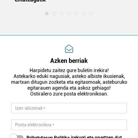
Azken berriak
Harpidetu zaitez gure buletin irekira!
Astekarko eduki nagusiak, asteko albiste ikusienak,
martxan ditugun zozketa eta egitasmoak, asteburuko
egitarauen agenda eta askoz gehiago!
Ostiralero zure posta elektronikoan.
Pribatutasun Politika
irakurri eta onartzen dut.