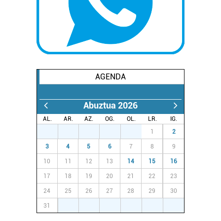
buruzko informazio gehiago eta ezarri zure lehentasunak
datuen atalean. Edozein unetan alda edo ken dezakezu
zure baimena Cookieen adierazpenean.
Webgune honek cookie propioak eta hirugarrenen cookie-
fitxategiak erabiltzen ditu. Zure esperientzia eta
AGENDA
zerbitzuak hobetzeko asmoz, cookie teknologiaz
baliatzen gara. Ohar hau onartuz gero, teknologia hori
Abuztua 2026
erabiltzeko baimen esplizitua ematen diguzu.
Gehiago
irakurri
AL.
AR.
AZ.
OG.
OL.
LR.
IG.
27
28
29
30
31
1
2
3
4
5
6
7
8
9
10
11
12
13
14
15
16
17
18
19
20
21
22
23
24
25
26
27
28
29
30
31
1
2
3
4
5
6