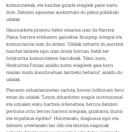
komunitateak, eta hainbat gizarte eragilek parte hartu
dute. Datozen egunetan aurkeztuko du plana publikoki
udalak.
Hausnarketa prozesu baten emaitza izan da Harrera
Plana, harrera ereduaren gainekoa. Ikuspegi integral eta
komunitarioa izan du ardatz. Udalak zehaztu du aurretik
hainbat lanketa egin izan direla herrian, batik bat
hezkuntza komunitateen barrukoak. “Hain zuen,
Hezkuntza Foroan azaldu zuten eragileek gaia herri
mailan modu koordinatuan lantzeko beharra”, azaldu du
udalak.
Planaren zehaztasunetan sartuta, horren helburuen berri
eman du udalak: “Lezon diharduten eragile instituzional
eta sozialen esku-hartzea ordenatzea, herrira datozen
pertsona iritsi berriei harrera integrala, gizatiarra, duina
eta enpatikoa egiteko”. Horretarako, diagnosia egin eta
datozen urteetarako lan-ildo eta ekintza nagusiak