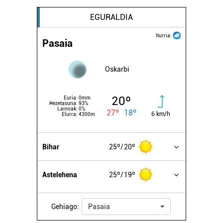
EGURALDIA
Iturria:
Pasaia
Oskarbi
20º
Euria:
0mm
Hezetasuna:
93%
Lainoak:
0%
27º
18º
6 km/h
Elurra:
4300m
Bihar
25º
20º
Astelehena
25º
19º
Gehiago:
Pasaia