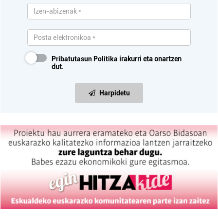
Pribatutasun Politika
irakurri eta onartzen
dut.
Harpidetu