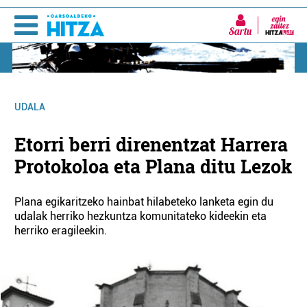
Sartu
UDALA
Etorri berri direnentzat Harrera
Protokoloa eta Plana ditu Lezok
Plana egikaritzeko hainbat hilabeteko lanketa egin du
udalak herriko hezkuntza komunitateko kideekin eta
herriko eragileekin.