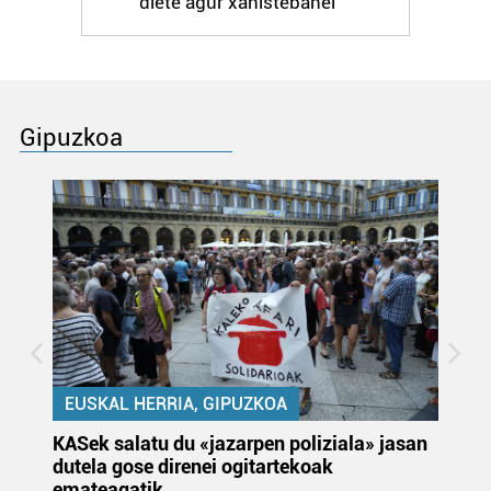
diete agur xanistebanei
Gipuzkoa
EUSKAL HERRIA, GIPUZKOA
KASek salatu du «jazarpen poliziala» jasan
Pa
dutela gose direnei ogitartekoak
da
emateagatik
«s