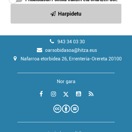
Harpidetu
943 34 03 30
oarsobidasoa@hitza.eus
Nafarroa etorbidea 26, Errenteria-Orereta 20100
Nor gara