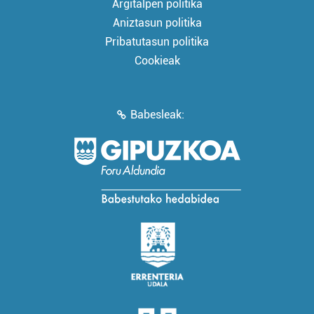
Argitalpen politika
Aniztasun politika
Pribatutasun politika
Cookieak
Babesleak: