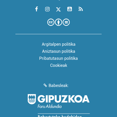
Argitalpen politika
Aniztasun politika
Pribatutasun politika
Cookieak
Babesleak: