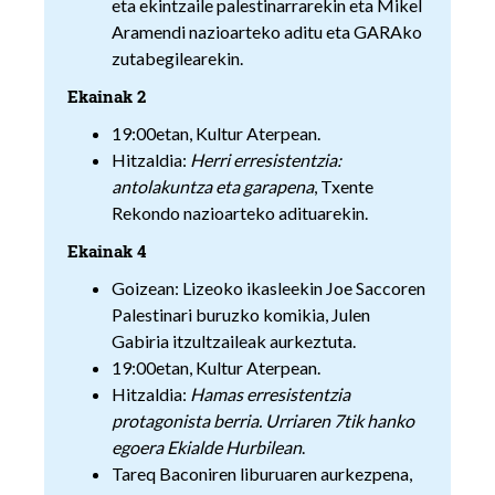
eta ekintzaile palestinarrarekin eta Mikel
Aramendi nazioarteko aditu eta GARAko
zutabegilearekin.
Ekainak 2
19:00etan, Kultur Aterpean.
Hitzaldia:
Herri erresistentzia:
antolakuntza eta garapena
, Txente
Rekondo nazioarteko adituarekin.
Ekainak 4
Goizean: Lizeoko ikasleekin Joe Saccoren
Palestinari buruzko komikia, Julen
Gabiria itzultzaileak aurkeztuta.
19:00etan, Kultur Aterpean.
Hitzaldia:
Hamas erresistentzia
protagonista berria. Urriaren 7tik hanko
egoera Ekialde Hurbilean
.
Tareq Baconiren liburuaren aurkezpena,