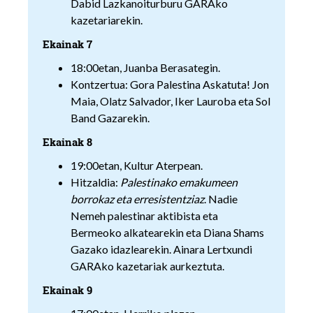
Dabid Lazkanoiturburu GARAko
kazetariarekin.
Ekainak 7
18:00etan, Juanba Berasategin.
Kontzertua: Gora Palestina Askatuta! Jon
Maia, Olatz Salvador, Iker Lauroba eta Sol
Band Gazarekin.
Ekainak 8
19:00etan, Kultur Aterpean.
Hitzaldia:
Palestinako emakumeen
borrokaz eta erresistentziaz
. Nadie
Nemeh palestinar aktibista eta
Bermeoko alkatearekin eta Diana Shams
Gazako idazlearekin. Ainara Lertxundi
GARAko kazetariak aurkeztuta.
Ekainak 9