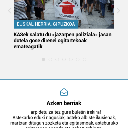
EUSKAL HERRIA, GIPUZKOA
KASek salatu du «jazarpen poliziala» jasan
Pa
dutela gose direnei ogitartekoak
da
emateagatik
«s
Azken berriak
Harpidetu zaitez gure buletin irekira!
Astekarko eduki nagusiak, asteko albiste ikusienak,
martxan ditugun zozketa eta egitasmoak, asteburuko