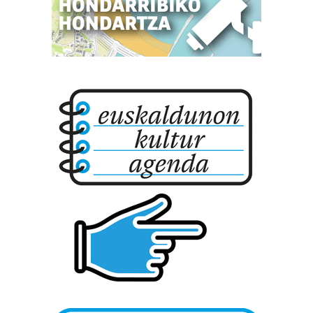
fitxategiak erabiltzen ditu. Zure esperientzia eta
zerbitzuak hobetzeko asmoz, cookie teknologiaz
baliatzen gara. Ohar hau onartuz gero, teknologia hori
erabiltzeko baimen esplizitua ematen diguzu.
Gehiago
irakurri