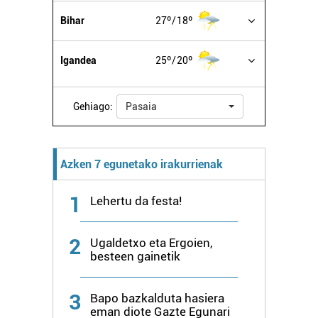
Bihar
27º
18º
Igandea
25º
20º
Gehiago:
Pasaia
Azken 7 egunetako irakurrienak
1
Lehertu da festa!
2
Ugaldetxo eta Ergoien,
besteen gainetik
3
Bapo bazkalduta hasiera
eman diote Gazte Egunari