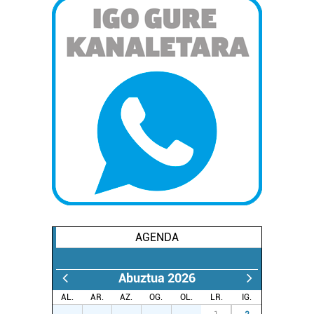
AGENDA
Abuztua 2026
AL.
AR.
AZ.
OG.
OL.
LR.
IG.