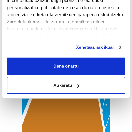
informazioak azitzen dugu publizitate eta eduki
pertsonalizatua, publizitatearen eta edukiaren neurketa,
audientzia-ikerketa eta zerbitzuen garapena eskaintzeko.
Zure datuak nork eta zertarako erabiltzen dituen
hautatzeko aukera duzu. Zure onespena aldatzen edo
deuseztatzen ahal duzu edozein momentutan, Cookie
deklaraziotik edo Privacy triggerean klikatuz.
Xehetasunak ikusi
If you allow, we would also like to:
Collect information about your geographical
Dena onartu
location which can be accurate to within several
meters
Aukeratu
Identify your device by actively scanning it for
specific characteristics (fingerprinting)
Find out more about how your personal data is processed
and set your preferences in the
details section
.
Guk eta gure bazkideek zure datu pertsonalak
prozesatzen ditugu, zure IP zenbakia, besteak beste,