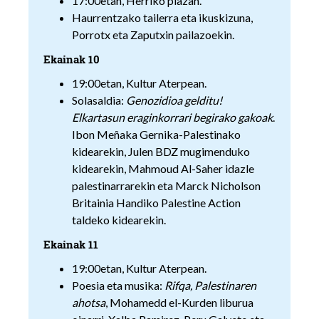
17:00etan, Herriko plazan.
Haurrentzako tailerra eta ikuskizuna,
Porrotx eta Zaputxin pailazoekin.
Ekainak 10
19:00etan, Kultur Aterpean.
Solasaldia:
Genozidioa gelditu!
Elkartasun eraginkorrari begirako gakoak
.
Ibon Meñaka Gernika-Palestinako
kidearekin, Julen BDZ mugimenduko
kidearekin, Mahmoud Al-Saher idazle
palestinarrarekin eta Marck Nicholson
Britainia Handiko Palestine Action
taldeko kidearekin.
Ekainak 11
19:00etan, Kultur Aterpean.
Poesia eta musika:
Rifqa, Palestinaren
ahotsa
, Mohamedd el-Kurden liburua