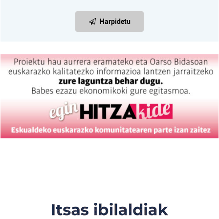
Harpidetu