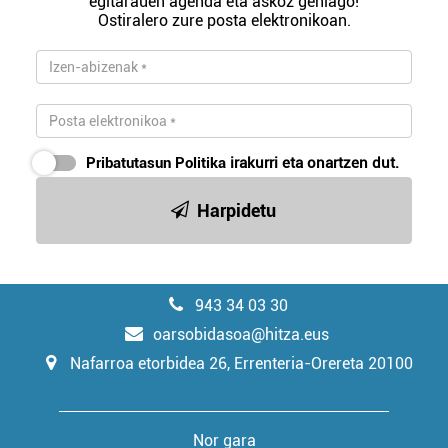
egitarauen agenda eta askoz gehiago!
Ostiralero zure posta elektronikoan.
Pribatutasun Politika
irakurri eta onartzen dut.
Harpidetu
943 34 03 30
oarsobidasoa@hitza.eus
Nafarroa etorbidea 26, Errenteria-Orereta 20100
Nor gara