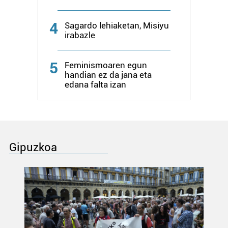
4
Sagardo lehiaketan, Misiyu
irabazle
5
Feminismoaren egun
handian ez da jana eta
edana falta izan
Gipuzkoa