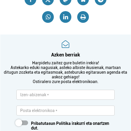
Azken berriak
Harpidetu zaitez gure buletin irekira!
Astekarko eduki nagusiak, asteko albiste ikusienak, martxan
ditugun zozketa eta egitasmoak, asteburuko egitarauen agenda eta
askoz gehiago!
Ostiralero zure posta elektronikoan.
Pribatutasun Politika
irakurri eta onartzen
dut.