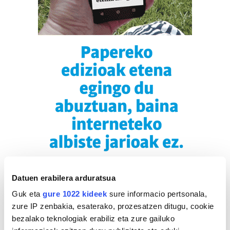
Datuen erabilera arduratsua
Guk eta
gure 1022 kideek
sure informacio pertsonala,
zure IP zenbakia, esaterako, prozesatzen ditugu, cookie
bezalako teknologiak erabiliz eta zure gailuko