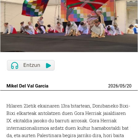
Mikel Del Val Garcia
2026
/
05
/
20
Hilaren 21etik ekainaren 13ra bitartean, Donibaneko Bixi-
Bixi elkarteak antolatzen duen Gora Herriak jaialdiaren
IX. ekitaldia jasoko du barruti arrosak. Gora Herriak
internazionalismoa ardatz duen kultur hamabostaldi bat
da
, eta aurten Palestinara begira jarriko dira, hori baita