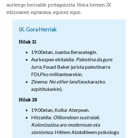
aurtengo herrialde protagonista. Hona hemen IX.
edizioaren egitaraua, egunez egun:
IX. Gora Herriak
Hilak 21
19:00etan, Juanba Berasategin.
Aurkezpen ekitaldia:
Palestina da gure
lurra
, Fouad Baker jurista palestinarra
FDLPko militantearekin.
Zinema:
No other land
(euskarazko
azpitituluekin).
Hilak 28
19:00etan, Kultur Aterpean.
Hitzaldia:
Olibondoen sustraiak.
Kolonizazioa aro modernoan eta
sionismoa
. Hithem Abdulhleem psikologo