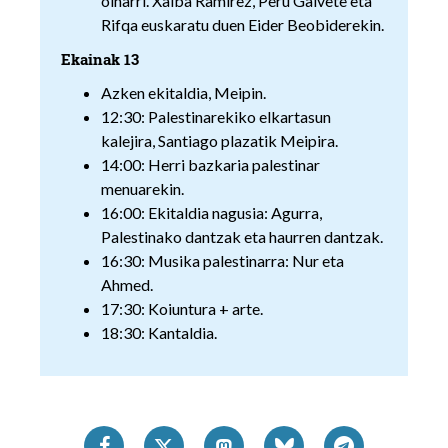
oinarri. Xalba Ramirez, Peru Galvete eta
Rifqa euskaratu duen Eider Beobiderekin.
Ekainak 13
Azken ekitaldia, Meipin.
12:30: Palestinarekiko elkartasun
kalejira, Santiago plazatik Meipira.
14:00: Herri bazkaria palestinar
menuarekin.
16:00: Ekitaldia nagusia: Agurra,
Palestinako dantzak eta haurren dantzak.
16:30: Musika palestinarra: Nur eta
Ahmed.
17:30: Koiuntura + arte.
18:30: Kantaldia.