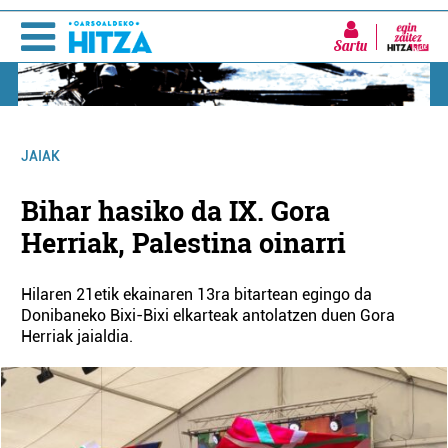
Sartu
JAIAK
Bihar hasiko da IX. Gora
Herriak, Palestina oinarri
Hilaren 21etik ekainaren 13ra bitartean egingo da
Donibaneko Bixi-Bixi elkarteak antolatzen duen Gora
Herriak jaialdia.