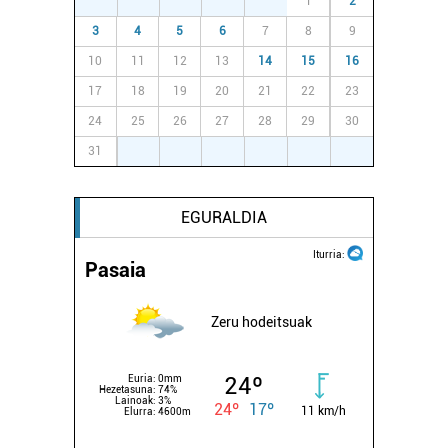
27
28
29
30
31
1
2
3
4
5
6
7
8
9
10
11
12
13
14
15
16
17
18
19
20
21
22
23
24
25
26
27
28
29
30
31
1
2
3
4
5
6
EGURALDIA
Iturria:
Pasaia
Zeru hodeitsuak
24º
Euria:
0mm
Hezetasuna:
74%
Lainoak:
3%
24º
17º
11 km/h
Elurra:
4600m