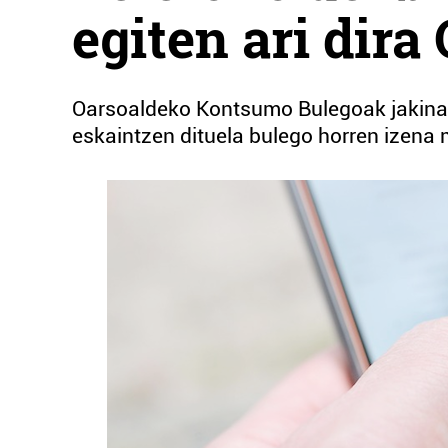
egiten ari dira
Oarsoaldeko Kontsumo Bulegoak jakinar
eskaintzen dituela bulego horren izena 