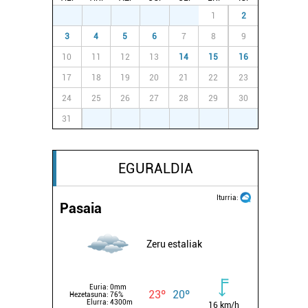
27
28
29
30
31
1
2
3
4
5
6
7
8
9
10
11
12
13
14
15
16
17
18
19
20
21
22
23
24
25
26
27
28
29
30
31
1
2
3
4
5
6
EGURALDIA
Iturria:
Pasaia
Zeru estaliak
Euria:
0mm
23º
20º
Hezetasuna:
76%
Elurra:
4300m
16 km/h