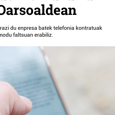
 Oarsoaldean
azi du enpresa batek telefonia kontratuak
modu faltsuan erabiliz.