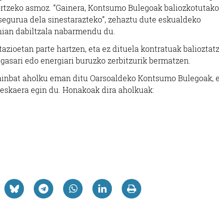
sortzeko asmoz. “Gainera, Kontsumo Bulegoak baliozkotutako
segurua dela sinestarazteko”, zehaztu dute eskualdeko
ahian dabiltzala nabarmendu du.
azioetan parte hartzen, eta ez dituela kontratuak balioztat
, gasari edo energiari buruzko zerbitzurik bermatzen.
o hainbat aholku eman ditu Oarsoaldeko Kontsumo Bulegoak, 
o eskaera egin du. Honakoak dira aholkuak: