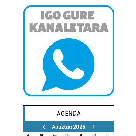
AGENDA
Abuztua 2026
AL.
AR.
AZ.
OG.
OL.
LR.
IG.