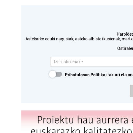
Harpidetu
Astekarko eduki nagusiak, asteko albiste ikusienak, mar
Ostirale
Pribatutasun Politika
irakurri eta on