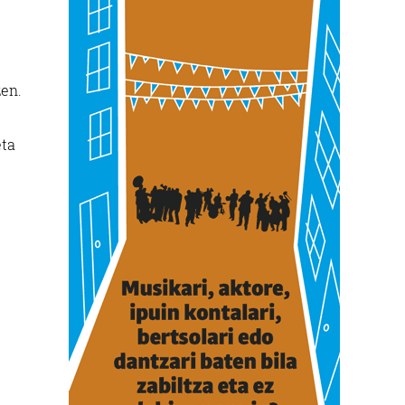
zen.
eta