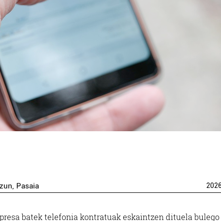
tzun
,
Pasaia
202
resa batek telefonia kontratuak eskaintzen dituela bulego