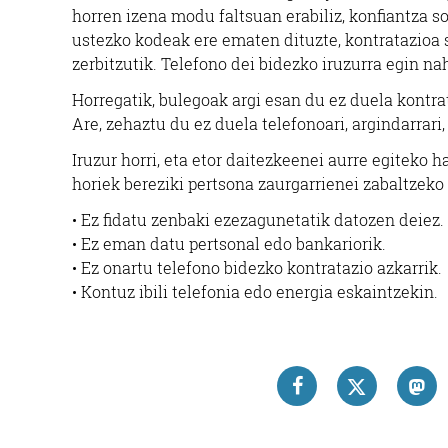
horren izena modu faltsuan erabiliz, konfiantza 
ustezko kodeak ere ematen dituzte, kontratazioa 
zerbitzutik. Telefono dei bidezko iruzurra egin n
Horregatik, bulegoak argi esan du ez duela kontrat
Are, zehaztu du ez duela telefonoari, argindarrari
Iruzur horri, eta etor daitezkeenei aurre egitek
horiek bereziki pertsona zaurgarrienei zabaltzek
• Ez fidatu zenbaki ezezagunetatik datozen deiez.
• Ez eman datu pertsonal edo bankariorik.
• Ez onartu telefono bidezko kontratazio azkarrik.
• Kontuz ibili telefonia edo energia eskaintzekin.