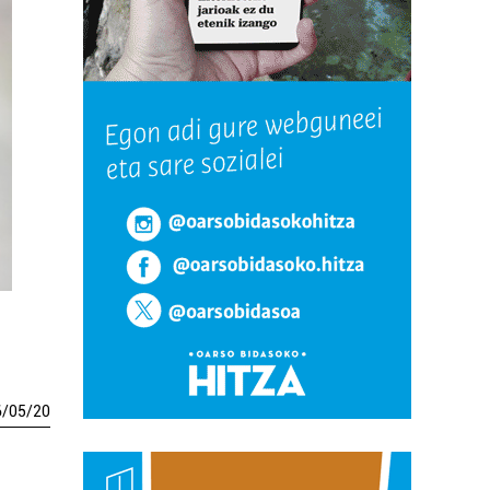
6
/
05
/
20