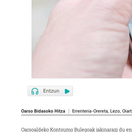
Oarso Bidasoko Hitza
Errenteria-Orereta
,
Lezo
,
Oiar
Oarsoaldeko Kontsumo Bulegoak jakinarazi du enp