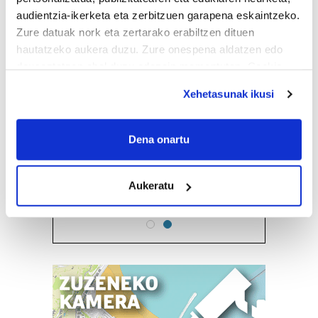
audientzia-ikerketa eta zerbitzuen garapena eskaintzeko.
Zure datuak nork eta zertarako erabiltzen dituen
hautatzeko aukera duzu. Zure onespena aldatzen edo
deuseztatzen ahal duzu edozein momentutan, Cookie
ZERBITZU GIDA
deklaraziotik edo Privacy triggerean klikatuz.
Xehetasunak ikusi
If you allow, we would also like to:
Ostalaritza
Collect information about your geographical
Dena onartu
EL CASERIO TRINTXERPE
location which can be accurate to within several
JATETXEA
meters
Aukeratu
Identify your device by actively scanning it for
Pasaia
specific characteristics (fingerprinting)
Find out more about how your personal data is processed
and set your preferences in the
details section
.
Guk eta gure bazkideek zure datu pertsonalak
prozesatzen ditugu, zure IP zenbakia, besteak beste,
teknologia erabiliz, cookieak adibidez, iragarki eta eduki