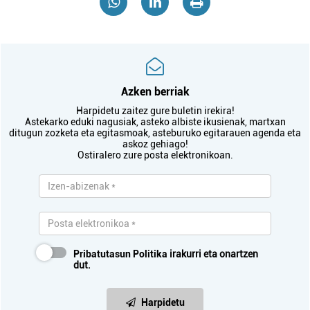
Azken berriak
Harpidetu zaitez gure buletin irekira!
Astekarko eduki nagusiak, asteko albiste ikusienak, martxan
ditugun zozketa eta egitasmoak, asteburuko egitarauen agenda eta
askoz gehiago!
Ostiralero zure posta elektronikoan.
Pribatutasun Politika
irakurri eta onartzen
dut.
Harpidetu