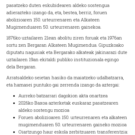
pasatzeko duten eskubidearen aldeko sostengua
adierazteko izango da, eta, bestea, berriz, foruen
abolizioaren 150. urteurrenaren eta Alkateen
Mugimenduaren 50. urteurrenaren gainekoa.
1876ko uztailaren 21ean abolitu ziren foruak eta 1976an
sortu zen Bergaran Alkateen Mugimendua. Gipuzkoako
diputatu nagusiak eta Bergarako alkateak jakinarazi dute
uztailaren 19an ekitaldi publiko instituzionala egingo
dela Bergaran.
Arratsaldeko seietan hasiko da maiatzeko udalbatzarra,
eta hamasei puntuko gai zerrenda izango da aztergai:
Aurreko batzarrari dagokion akta onartzea
2026ko Baxoa azterketak euskaraz pasatzearen
aldeko sostengu mozioa
Foruen abolizioaren 150. urteurrenaren eta alkateen
mugimenduaren 50. urteurrenaren gaineko mozioa
Oiartzungo haur eskola zerbitzuaren transferentzia: