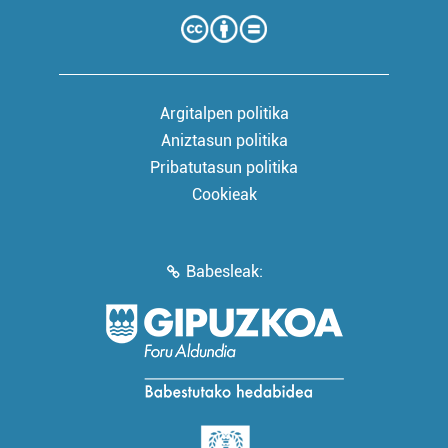
Argitalpen politika
Aniztasun politika
Pribatutasun politika
Cookieak
Babesleak: