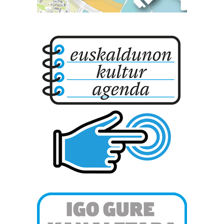
pertsonalizatuak eskaintzeko, iragarkiak eta edukia
neurtzeko, jendeari buruzko informazioa biltzeko eta
produktuak garatzeko. Zure datuak nork eta zertarako
erabiltzen dituen hauta dezakezu.
Bazkide batzuek ez dizute baimenik eskatzen, eta beren
interes komertzial legitimoetan babesten dira. Ikusi gure
bazkideen zerrenda, beren ustez zein helburutarako
duten interes legitimoa eta horren aurka nola egin
dezakezun ikusteko.
Lortu zure datu pertsonalak prozesatzeko moduari
buruzko informazio gehiago eta ezarri zure lehentasunak
datuen atalean. Edozein unetan alda edo ken dezakezu
zure baimena Cookieen adierazpenean.
Webgune honek cookie propioak eta hirugarrenen cookie-
fitxategiak erabiltzen ditu. Zure esperientzia eta
zerbitzuak hobetzeko asmoz, cookie teknologiaz