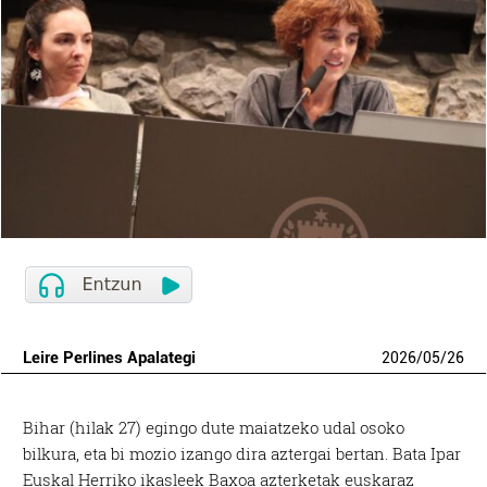
Leire Perlines Apalategi
2026
/
05
/
26
Bihar (hilak 27) egingo dute maiatzeko udal osoko
bilkura, eta bi mozio izango dira aztergai bertan. Bata Ipar
Euskal Herriko ikasleek Baxoa azterketak euskaraz