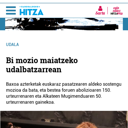
Sartu
UDALA
Bi mozio maiatzeko
udalbatzarrean
Baxoa azterketak euskaraz pasatzearen aldeko sostengu
mozioa da bata, eta bestea foruen abolizioaren 150.
urteurrenaren eta Alkateen Mugimenduaren 50.
urteurrenaren gainekoa.