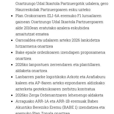
Oiartzungo Udal Ikastola Partzuergotik udalera, gero
Haurreskolak Partzuergoaren esku uzteko
Plan Orokorraren ELI-6A eremuko F1 lursailaren
gainean Oiartzungo Udal Ikastola Partzuergoaren
alde 2010ean eratutako azalera eskubidea
amaitutzat ematea
Oarsoaldea eta udalaren arteko 2026 lankidetza
hitzarmena onartzea
Bake epaile ordezkoaren izendapen proposamena
onartzea
2026ko lanpostuen zerrendaren eta plantillaren
aldaketa onartzea
Lanbarren parke logistikoko Arkotz eta Arañaburu
kaleen eta AP-8aren arteko ezpondaren aldizkako
azterketa geoteknikoaren zerbitzu kontratua
2026ko Zerga Ordenantzaren lehenengo aldaketa
Arraguako ARR-1A eta ARR-1B eremuak Babes
Akustiko Bereziko Eremu (BABE 1) izendatzea eta
eremuko Plan Zonala onartzea