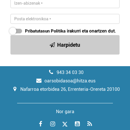
Pribatutasun Politika
irakurri eta onartzen dut.
Harpidetu
943 34 03 30
oarsobidasoa@hitza.eus
Nafarroa etorbidea 26, Errenteria-Orereta 20100
Nor gara