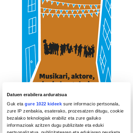
Datuen erabilera arduratsua
Guk eta
gure 1022 kideek
sure informacio pertsonala,
zure IP zenbakia, esaterako, prozesatzen ditugu, cookie
bezalako teknologiak erabiliz eta zure gailuko
informazioak azitzen dugu publizitate eta eduki
pertsonalizatua, publizitatearen eta edukiaren neurketa,