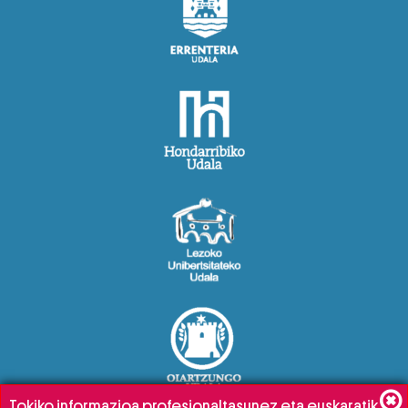
Tokiko informazioa profesionaltasunez eta euskaratik,