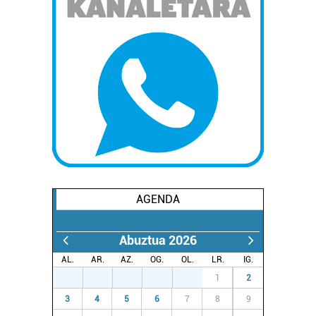
baliatzen gara. Ohar hau onartuz gero, teknologia hori
erabiltzeko baimen esplizitua ematen diguzu.
Gehiago
irakurri
AGENDA
Abuztua 2026
AL.
AR.
AZ.
OG.
OL.
LR.
IG.
27
28
29
30
31
1
2
3
4
5
6
7
8
9