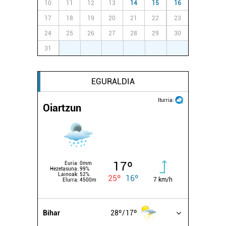
10
11
12
13
14
15
16
17
18
19
20
21
22
23
24
25
26
27
28
29
30
31
1
2
3
4
5
6
EGURALDIA
Iturria:
Oiartzun
17º
Euria:
0mm
Hezetasuna:
99%
Lainoak:
52%
25º
16º
7 km/h
Elurra:
4500m
Bihar
28º
17º