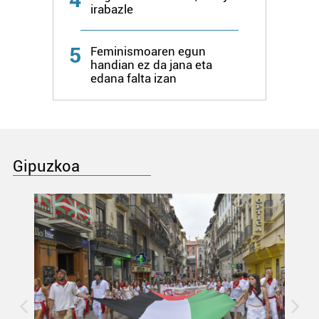
irabazle
5
Feminismoaren egun
handian ez da jana eta
edana falta izan
Gipuzkoa