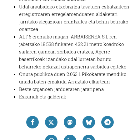
Udal araubideko etxebizitza tasatuen eskatzaileen
erregistroaren erregelamenduaren aldaketari
jarritako alegazioari erantzutea eta behin betirako
onartzea
ALT-6 eremuko mugan, ARBAISENEA S.L.ren
jabetzako 18.538 finkaren 432.21 metro koadroko
sailaren gainean zorbidea eratzea, Agerre
baserrikoak izandako udal lurretan burutu
beharreko nekazal ustiapenerra sarbidea egiteko
Onura publikoa duen 2.063 1 Pikokarate mendiko
unada baten emakida Arraztalo elkarteari
Beste organoen jardueraren jararipena
Eskariak eta galderak