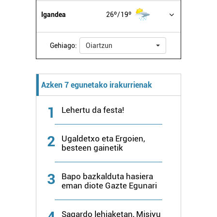
Igandea
26º
19º
Gehiago:
Oiartzun
Azken 7 egunetako irakurrienak
1
Lehertu da festa!
2
Ugaldetxo eta Ergoien,
besteen gainetik
3
Bapo bazkalduta hasiera
eman diote Gazte Egunari
4
Sagardo lehiaketan, Misiyu