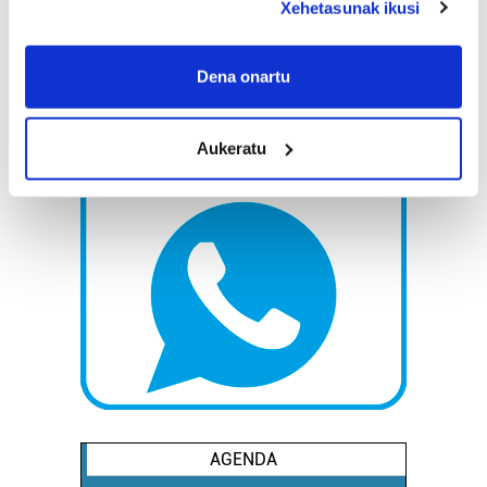
Xehetasunak ikusi
If you allow, we would also like to:
Collect information about your geographical
Dena onartu
location which can be accurate to within several
meters
Aukeratu
Identify your device by actively scanning it for
specific characteristics (fingerprinting)
Find out more about how your personal data is processed
and set your preferences in the
details section
.
Guk eta gure bazkideek zure datu pertsonalak
prozesatzen ditugu, zure IP zenbakia, besteak beste,
teknologia erabiliz, cookieak adibidez, iragarki eta eduki
pertsonalizatuak eskaintzeko, iragarkiak eta edukia
neurtzeko, jendeari buruzko informazioa biltzeko eta
produktuak garatzeko. Zure datuak nork eta zertarako
erabiltzen dituen hauta dezakezu.
AGENDA