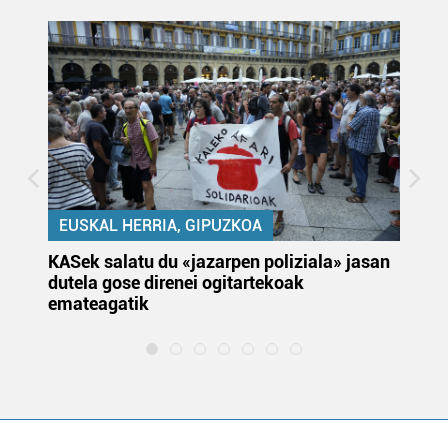
EUSKAL HERRIA, GIPUZKOA
KASek salatu du «jazarpen poliziala» jasan
Pa
dutela gose direnei ogitartekoak
da
emateagatik
«s