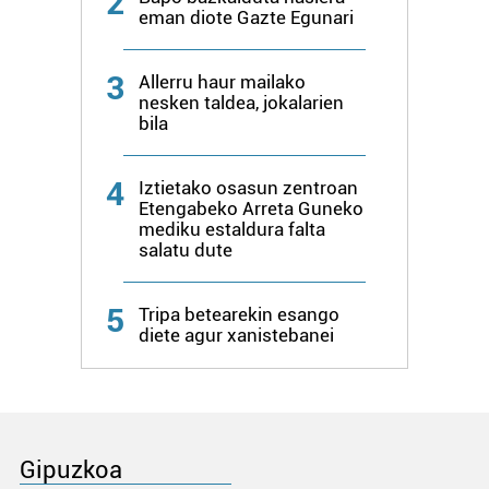
2
eman diote Gazte Egunari
3
Allerru haur mailako
nesken taldea, jokalarien
bila
4
Iztietako osasun zentroan
Etengabeko Arreta Guneko
mediku estaldura falta
salatu dute
5
Tripa betearekin esango
diete agur xanistebanei
Gipuzkoa