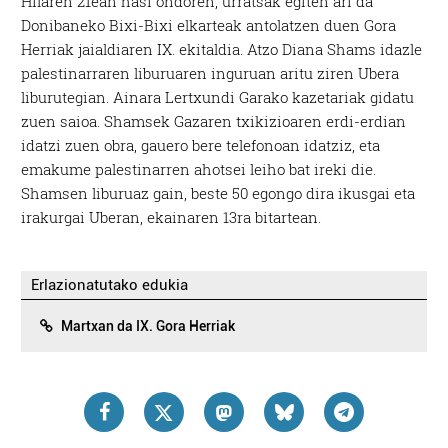
Hilaren 21ean hasi ondoren, urratsak egiten ari da
Donibaneko Bixi-Bixi elkarteak antolatzen duen Gora
Herriak jaialdiaren IX. ekitaldia. Atzo Diana Shams idazle
palestinarraren liburuaren inguruan aritu ziren Ubera
liburutegian. Ainara Lertxundi Garako kazetariak gidatu
zuen saioa. Shamsek Gazaren txikizioaren erdi-erdian
idatzi zuen obra, gauero bere telefonoan idatziz, eta
emakume palestinarren ahotsei leiho bat ireki die.
Shamsen liburuaz gain, beste 50 egongo dira ikusgai eta
irakurgai Uberan, ekainaren 13ra bitartean.
Erlazionatutako edukia
Martxan da IX. Gora Herriak