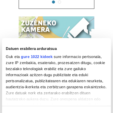
Datuen erabilera arduratsua
Guk eta
gure 1022 kideek
sure informacio pertsonala,
zure IP zenbakia, esaterako, prozesatzen ditugu, cookie
bezalako teknologiak erabiliz eta zure gailuko
informazioak azitzen dugu publizitate eta eduki
pertsonalizatua, publizitatearen eta edukiaren neurketa,
audientzia-ikerketa eta zerbitzuen garapena eskaintzeko.
Zure datuak nork eta zertarako erabiltzen dituen
hautatzeko aukera duzu. Zure onespena aldatzen edo
deuseztatzen ahal duzu edozein momentutan, Cookie
deklaraziotik edo Privacy triggerean klikatuz.