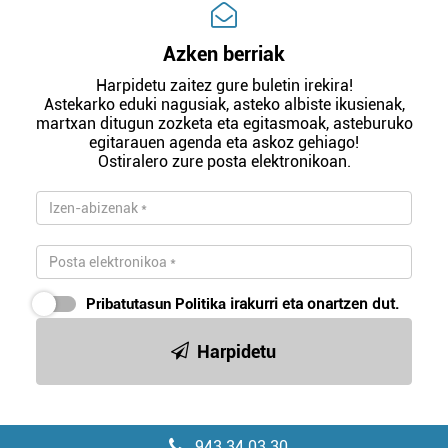
Azken berriak
Harpidetu zaitez gure buletin irekira!
Astekarko eduki nagusiak, asteko albiste ikusienak,
martxan ditugun zozketa eta egitasmoak, asteburuko
egitarauen agenda eta askoz gehiago!
Ostiralero zure posta elektronikoan.
Pribatutasun Politika
irakurri eta onartzen dut.
Harpidetu
943 34 03 30