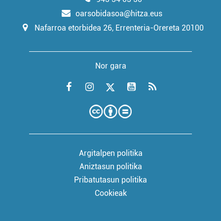
oarsobidasoa@hitza.eus
Nafarroa etorbidea 26, Errenteria-Orereta 20100
Nor gara
Argitalpen politika
Aniztasun politika
Pribatutasun politika
Cookieak