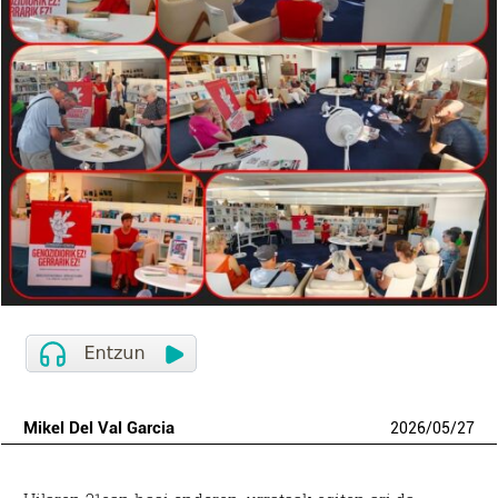
Mikel Del Val Garcia
2026
/
05
/
27