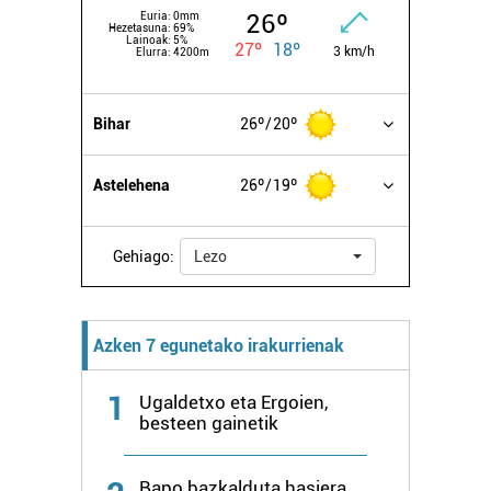
26º
Euria:
0mm
Hezetasuna:
69%
Lainoak:
5%
27º
18º
3 km/h
Elurra:
4200m
Bihar
26º
20º
Astelehena
26º
19º
Gehiago:
Lezo
Azken 7 egunetako irakurrienak
1
Ugaldetxo eta Ergoien,
besteen gainetik
Bapo bazkalduta hasiera