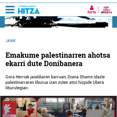
Sartu
JAIAK
Emakume palestinarren ahotsa
ekarri dute Donibanera
Gora Herriak jaialdiaren barruan, Diana Shams idazle
palestinarraren liburua izan zuten atzo hizpide Ubera
liburutegian.