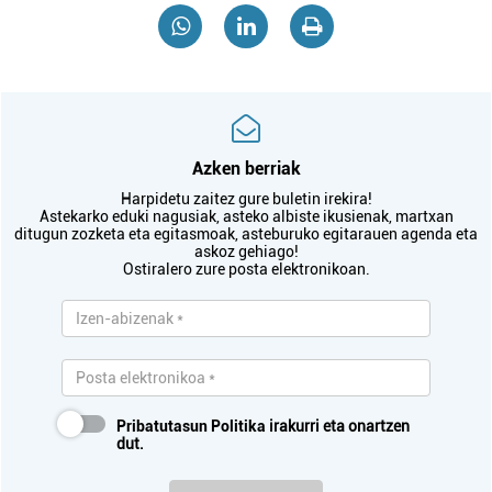
Azken berriak
Harpidetu zaitez gure buletin irekira!
Astekarko eduki nagusiak, asteko albiste ikusienak, martxan
ditugun zozketa eta egitasmoak, asteburuko egitarauen agenda eta
askoz gehiago!
Ostiralero zure posta elektronikoan.
Pribatutasun Politika
irakurri eta onartzen
dut.