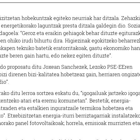
zitzetan hobekuntzak egiteko neurriak har ditzala. Zehazki
n energetikorako laguntzak presta ditzala galdegin dio. Sozia
dagoela: “Geroz eta eraikin gehiagok behar dituzte egituraz
een ohiko irudi bihurtu dira. Higiezinak egokitzeko beharre
uskapen tekniko batetik eratorritakoak, gastu ekonomiko ha
uzte beren gain hartu, edo nekez egiten dituzte”.
 ildo proposatu ditu Joxean Sanchezek, Lezoko PSE-EEren
bizi direnen bizi-kalitatea hobetzeaz gain, herriaren ongizat
io”.
rako ditu lerroa sortzea eskatu du, “igogailuak jartzeko igoga
kentzeko atari eta eremu komunetan”. Bestetik, energia-
atxaden eta estalkien inguratzaile termikoa hobetzea eta
. Etxebizitzetan energia-iturri berriztagarriak instalatzek
morako panel fotovoltaikoak; horrela, emisioak murrizten eta