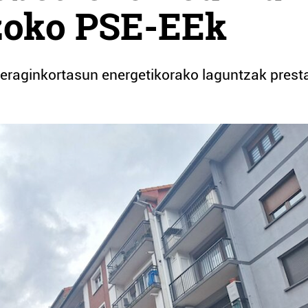
ezoko PSE-EEk
ta eraginkortasun energetikorako laguntzak prest