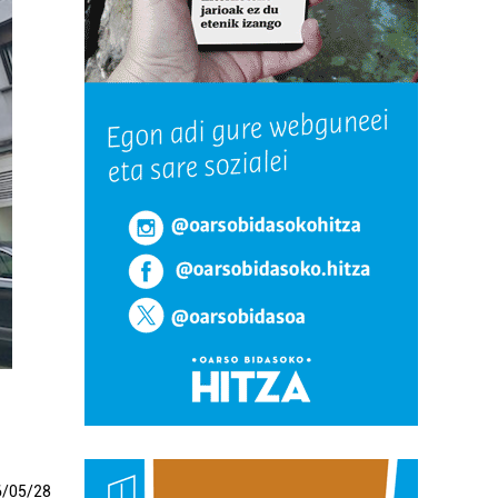
6
/
05
/
28