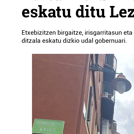
eskatu ditu L
Etxebizitzen birgaitze, irisgarritasun e
ditzala eskatu dizkio udal gobernuari.