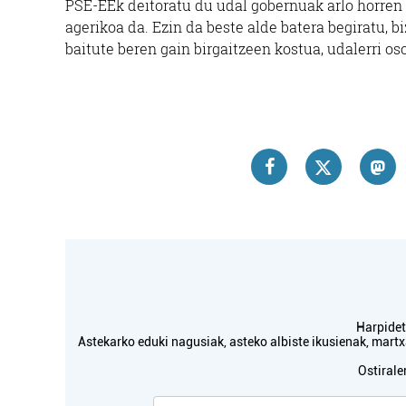
PSE-EEk deitoratu du udal gobernuak arlo horren
agerikoa da. Ezin da beste alde batera begiratu, 
baitute beren gain birgaitzeen kostua, udalerri os
Artisautza
NEUK ARTISAU
E
DISEINUAK
Oiartzun
Harpidetu
Astekarko eduki nagusiak, asteko albiste ikusienak, mar
Ostirale