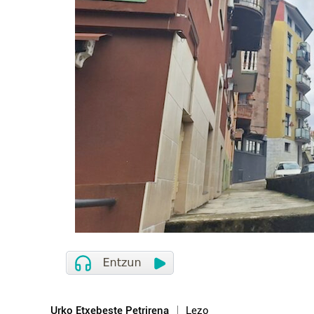
Urko Etxebeste Petrirena
Lezo