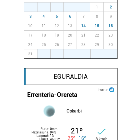
27
28
29
30
31
1
2
3
4
5
6
7
8
9
10
11
12
13
14
15
16
17
18
19
20
21
22
23
24
25
26
27
28
29
30
31
1
2
3
4
5
6
EGURALDIA
Iturria:
Errenteria-Orereta
Oskarbi
21º
Euria:
0mm
Hezetasuna:
94%
Lainoak:
1%
25º
16º
8 km/h
Elurra:
4600m