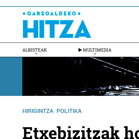
ALBISTEAK
MULTIMEDIA
HIRIGINTZA
POLITIKA
Etxebizitzak h