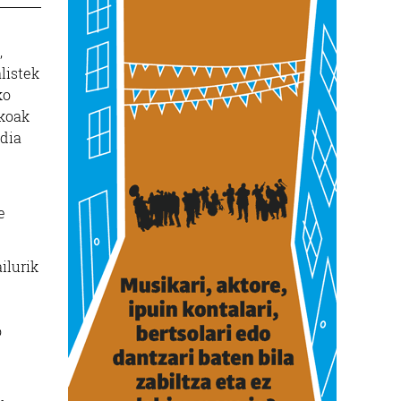
,
listek
ko
zkoak
ndia
e
ilurik
o