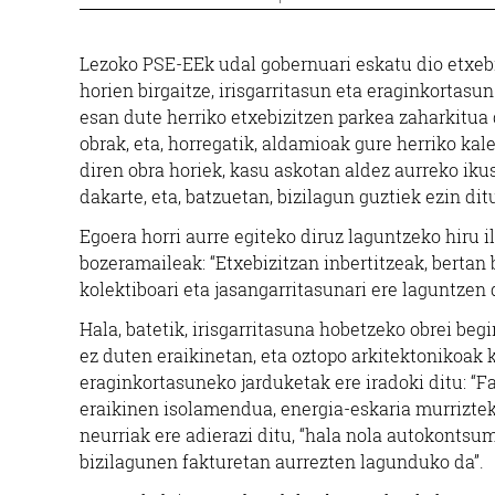
Lezoko PSE-EEk udal gobernuari eskatu dio etxebi
horien birgaitze, irisgarritasun eta eraginkortasu
esan dute herriko etxebizitzen parkea zaharkitua 
obrak, eta, horregatik, aldamioak gure herriko kal
diren obra horiek, kasu askotan aldez aurreko ik
dakarte, eta, batzuetan, bizilagun guztiek ezin dit
Egoera horri aurre egiteko diruz laguntzeko hiru
bozeramaileak: “Etxebizitzan inbertitzeak, bertan 
kolektiboari eta jasangarritasunari ere laguntzen d
Hala, batetik, irisgarritasuna hobetzeko obrei begi
ez duten eraikinetan, eta oztopo arkitektonikoak 
eraginkortasuneko jarduketak ere iradoki ditu: “F
eraikinen isolamendua, energia-eskaria murrizteko”
neurriak ere adierazi ditu, “hala nola autokontsu
bizilagunen fakturetan aurrezten lagunduko da”.