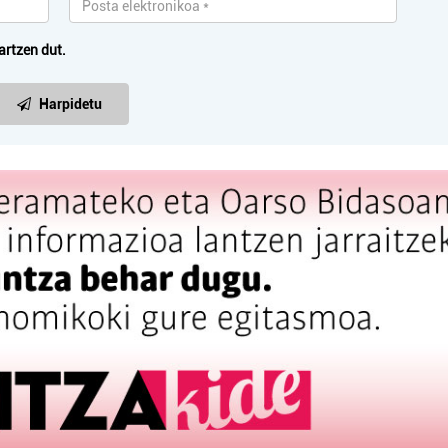
artzen dut.
Harpidetu