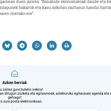
 gainean duen jarrera. “Baliabide ekonomikoak daude eta b
bizilagunek bakarrik eta kasu askotan zailtasun handiz hartz
oaren onerako ere”.
Barne diseinua
Artisautza
NEUK ARTISA
TXEBARRU DENDA
DISEINUAK
Azken berriak
Errenteria-Orereta
Oiartzun
 zaitez gure buletin irekira!
txan ditugun zozketa eta egitasmoak, asteburuko egitarauen agenda eta 
gehiago!
ro zure posta elektronikoan.