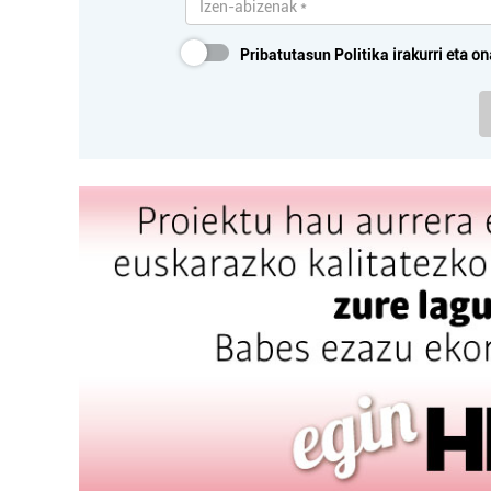
Pribatutasun Politika
irakurri eta on