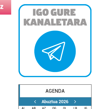
AGENDA
Abuztua 2026
AL.
AR.
AZ.
OG.
OL.
LR.
IG.