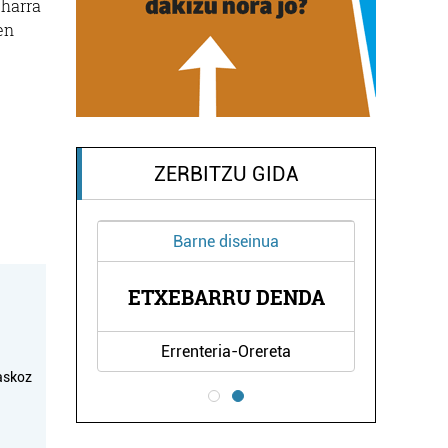
eharra
en
ZERBITZU GIDA
Barne diseinua
U
ETXEBARRU DENDA
Errenteria-Orereta
askoz