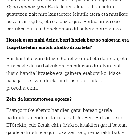
Dena hankaz gora
. Ez da lehen aldia; aldian behin
gustatzen zait nire kantautore lekutik atera eta musikari
bezala lan egitea, eta ez idazle gisa. Bertsolaritza oso
barrukoa dut, eta honek eman dit aukera horretarako.
Horrek esan nahi doinu berri horiek bertso saioetan eta
txapelketetan erabili ahalko dituztela?
Bai, kantatu izan dituzte Konplize ditut eta doinuan, eta
nire beste doinu batzuk ere erabili izan dira. Niretzat
ilusio handia litzateke eta, gainera, erakutsiko lidake
baliagarriak izan direla, ondo asmatu dudala
prosodiarekin.
Zein da kantautoreen egoera?
Esango nuke ebento handien garai batean garela,
badirudi gailendu dela joera bat Ura Bere Bidean-ekin,
ETSrekin, edo Zetak-ekin. Makroekitaldien garai batean
gaudela dirudi, eta guri tokatzen zaigu emanaldi txiki-