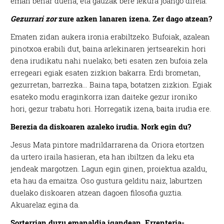
eman behar duena, eta gauzak bere lekura joango direla.
Gezurrari zor
zure azken lanaren izena. Zer dago atzean?
Ematen zidan aukera ironia erabiltzeko. Bufoiak, azalean
pinotxoa erabili dut, baina arlekinaren jertsearekin hori
dena irudikatu nahi nuelako; beti esaten zen bufoia zela
erregeari egiak esaten zizkion bakarra. Erdi brometan,
gezurretan, barrezka… Baina tapa, botatzen zizkion. Egiak
esateko modu eraginkorra izan daiteke gezur ironiko
hori, gezur trabatu hori. Horregatik izena, baita irudia ere.
Berezia da diskoaren azaleko irudia. Nork egin du?
Jesus Mata pintore madrildarrarena da. Oriora etortzen
da urtero iraila hasieran, eta han ibiltzen da leku eta
jendeak margotzen. Lagun egin ginen, proiektua azaldu,
eta hau da emaitza. Oso gustura gelditu naiz, laburtzen
duelako diskoaren atzean dagoen filosofia guztia.
Akuarelaz egina da.
Sorterrian duzu emanaldia igandean, Errenteria-