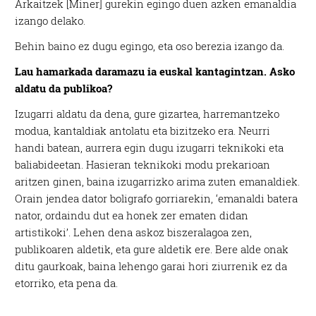
Arkaitzek [Miner] gurekin egingo duen azken emanaldia
izango delako.
Behin baino ez dugu egingo, eta oso berezia izango da.
Lau hamarkada daramazu ia euskal kantagintzan. Asko
aldatu da publikoa?
Izugarri aldatu da dena, gure gizartea, harremantzeko
modua, kantaldiak antolatu eta bizitzeko era. Neurri
handi batean, aurrera egin dugu izugarri teknikoki eta
baliabideetan. Hasieran teknikoki modu prekarioan
aritzen ginen, baina izugarrizko arima zuten emanaldiek.
Orain jendea dator boligrafo gorriarekin, ‘emanaldi batera
nator, ordaindu dut ea honek zer ematen didan
artistikoki’. Lehen dena askoz biszeralagoa zen,
publikoaren aldetik, eta gure aldetik ere. Bere alde onak
ditu gaurkoak, baina lehengo garai hori ziurrenik ez da
etorriko, eta pena da.