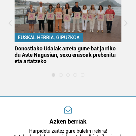
EUSKAL HERRIA, GIPUZKOA
Donostiako Udalak arreta gune bat jarriko
Ur
du Aste Nagusian, sexu erasoak prebenitu
es
eta artatzeko
lu
Azken berriak
Harpidetu zaitez gure buletin irekira!