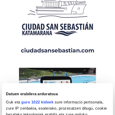
Datuen erabilera arduratsua
Guk eta
gure 1022 kideek
sure informacio pertsonala,
zure IP zenbakia, esaterako, prozesatzen ditugu, cookie
bezalako teknologiak erabiliz eta zure gailuko