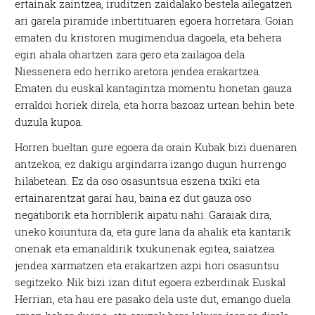
ertainak zaintzea, iruditzen zaidalako bestela ailegatzen
ari garela piramide inbertituaren egoera horretara. Goian
ematen du kristoren mugimendua dagoela, eta behera
egin ahala ohartzen zara gero eta zailagoa dela
Niessenera edo herriko aretora jendea erakartzea.
Ematen du euskal kantagintza momentu honetan gauza
erraldoi horiek direla, eta horra bazoaz urtean behin bete
duzula kupoa.
Horren bueltan gure egoera da orain Kubak bizi duenaren
antzekoa; ez dakigu argindarra izango dugun hurrengo
hilabetean. Ez da oso osasuntsua eszena txiki eta
ertainarentzat garai hau, baina ez dut gauza oso
negatiborik eta horriblerik aipatu nahi. Garaiak dira,
uneko koiuntura da, eta gure lana da ahalik eta kantarik
onenak eta emanaldirik txukunenak egitea, saiatzea
jendea xarmatzen eta erakartzen azpi hori osasuntsu
segitzeko. Nik bizi izan ditut egoera ezberdinak Euskal
Herrian, eta hau ere pasako dela uste dut, emango duela