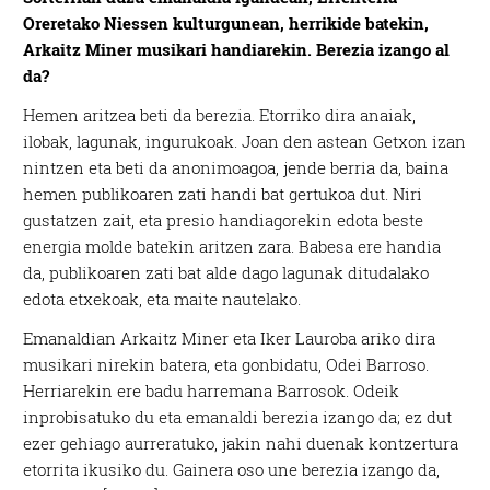
Oreretako Niessen kulturgunean, herrikide batekin,
Arkaitz Miner musikari handiarekin. Berezia izango al
da?
Hemen aritzea beti da berezia. Etorriko dira anaiak,
ilobak, lagunak, ingurukoak. Joan den astean Getxon izan
nintzen eta beti da anonimoagoa, jende berria da, baina
hemen publikoaren zati handi bat gertukoa dut. Niri
gustatzen zait, eta presio handiagorekin edota beste
energia molde batekin aritzen zara. Babesa ere handia
da, publikoaren zati bat alde dago lagunak ditudalako
edota etxekoak, eta maite nautelako.
Emanaldian Arkaitz Miner eta Iker Lauroba ariko dira
musikari nirekin batera, eta gonbidatu, Odei Barroso.
Herriarekin ere badu harremana Barrosok. Odeik
inprobisatuko du eta emanaldi berezia izango da; ez dut
ezer gehiago aurreratuko, jakin nahi duenak kontzertura
etorrita ikusiko du. Gainera oso une berezia izango da,