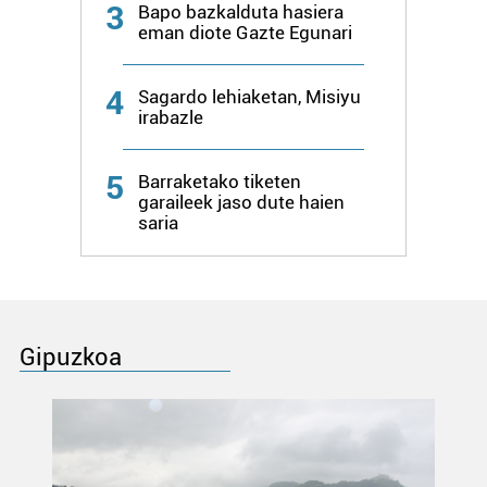
3
Bapo bazkalduta hasiera
eman diote Gazte Egunari
4
Sagardo lehiaketan, Misiyu
irabazle
5
Barraketako tiketen
garaileek jaso dute haien
saria
Gipuzkoa