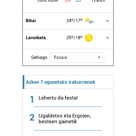
24º
20º
13 km/h
Elurra:
4300m
Bihar
24º
17º
Larunbata
25º
18º
Gehiago:
Pasaia
Azken 7 egunetako irakurrienak
1
Lehertu da festa!
2
Ugaldetxo eta Ergoien,
besteen gainetik