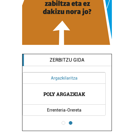
fitxategiak erabiltzen ditu. Zure esperientzia eta
zerbitzuak hobetzeko asmoz, cookie teknologiaz
baliatzen gara. Ohar hau onartuz gero, teknologia hori
erabiltzeko baimen esplizitua ematen diguzu.
Gehiago
irakurri
ZERBITZU GIDA
Osasungintza
LEVI CUADRADO HORTZ KLINIKA
Errenteria-Orereta