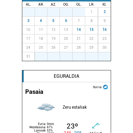
AL.
AR.
AZ.
OG.
OL.
LR.
IG.
27
28
29
30
31
1
2
3
4
5
6
7
8
9
10
11
12
13
14
15
16
17
18
19
20
21
22
23
24
25
26
27
28
29
30
31
1
2
3
4
5
6
EGURALDIA
Iturria:
Pasaia
Zeru estaliak
23º
Euria:
0mm
Hezetasuna:
67%
Lainoak:
53%