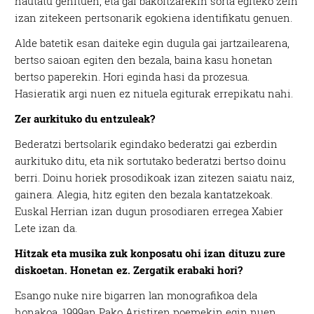
hautatu genituen, eta gai bakoitzarekin sorta egiteko zein
izan zitekeen pertsonarik egokiena identifikatu genuen.
Alde batetik esan daiteke egin dugula gai jartzailearena,
bertso saioan egiten den bezala, baina kasu honetan
bertso paperekin. Hori eginda hasi da prozesua.
Hasieratik argi nuen ez nituela egiturak errepikatu nahi.
Zer aurkituko du entzuleak?
Bederatzi bertsolarik egindako bederatzi gai ezberdin
aurkituko ditu, eta nik sortutako bederatzi bertso doinu
berri. Doinu horiek prosodikoak izan zitezen saiatu naiz,
gainera. Alegia, hitz egiten den bezala kantatzekoak.
Euskal Herrian izan dugun prosodiaren erregea Xabier
Lete izan da.
Hitzak eta musika zuk konposatu ohi izan dituzu zure
diskoetan. Honetan ez. Zergatik erabaki hori?
Esango nuke nire bigarren lan monografikoa dela
honakoa. 1999an Pako Aristiren poemekin egin nuen