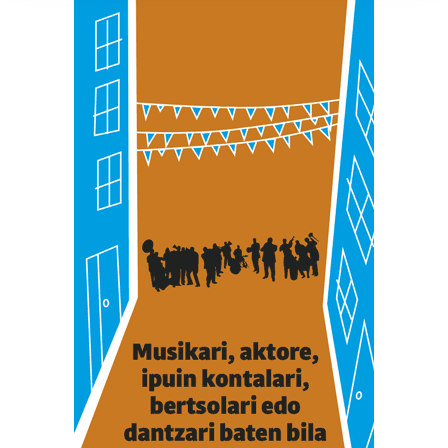
prozesatzen ditugu, zure IP zenbakia, besteak beste,
teknologia erabiliz, cookieak adibidez, iragarki eta eduki
pertsonalizatuak eskaintzeko, iragarkiak eta edukia
neurtzeko, jendeari buruzko informazioa biltzeko eta
produktuak garatzeko. Zure datuak nork eta zertarako
erabiltzen dituen hauta dezakezu.
Bazkide batzuek ez dizute baimenik eskatzen, eta beren
interes komertzial legitimoetan babesten dira. Ikusi gure
bazkideen zerrenda, beren ustez zein helburutarako
duten interes legitimoa eta horren aurka nola egin
dezakezun ikusteko.
Lortu zure datu pertsonalak prozesatzeko moduari
buruzko informazio gehiago eta ezarri zure lehentasunak
datuen atalean. Edozein unetan alda edo ken dezakezu
zure baimena Cookieen adierazpenean.
Webgune honek cookie propioak eta hirugarrenen cookie-