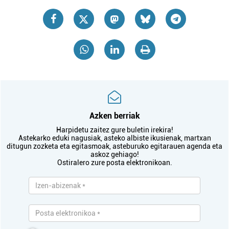
Azken berriak
Harpidetu zaitez gure buletin irekira!
Astekarko eduki nagusiak, asteko albiste ikusienak, martxan
ditugun zozketa eta egitasmoak, asteburuko egitarauen agenda eta
askoz gehiago!
Ostiralero zure posta elektronikoan.