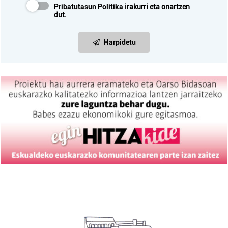
Pribatutasun Politika
irakurri eta onartzen
dut.
Harpidetu