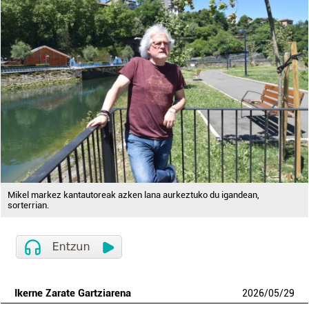
Mikel markez kantautoreak azken lana aurkeztuko du igandean,
sorterrian.
Ikerne Zarate Gartziarena
2026
/
05
/
29