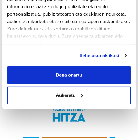
informazioak azitzen dugu publizitate eta eduki
pertsonalizatua, publizitatearen eta edukiaren neurketa,
audientzia-ikerketa eta zerbitzuen garapena eskaintzeko.
Zure datuak nork eta zertarako erabiltzen dituen
hautatzeko aukera duzu. Zure onespena aldatzen edo
deuseztatzen ahal duzu edozein momentutan, Cookie
deklaraziotik edo Privacy triggerean klikatuz.
Xehetasunak ikusi
If you allow, we would also like to:
Collect information about your geographical
Dena onartu
location which can be accurate to within several
meters
Aukeratu
Identify your device by actively scanning it for
specific characteristics (fingerprinting)
Find out more about how your personal data is processed
and set your preferences in the
details section
.
Guk eta gure bazkideek zure datu pertsonalak