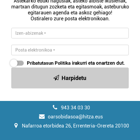
Astekarko eduki nagusiak, asteko albiste ikusienak,
martxan ditugun zozketa eta egitasmoak, asteburuko
egitarauen agenda eta askoz gehiago!
Ostiralero zure posta elektronikoan.
Pribatutasun Politika
irakurri eta onartzen dut.
Harpidetu
943 34 03 30
oarsobidasoa@hitza.eus
Nafarroa etorbidea 26, Errenteria-Orereta 20100