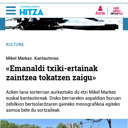
Sartu
KULTURA
Mikel Markez. Kantautorea.
«Emanaldi txiki-ertainak
zaintzea tokatzen zaigu»
Azken lana sorterrian aurkeztuko du etzi Mikel Markez
euskal kantautoreak. Disko berriarekin aspaldian buruan
zebilkion bertsolaritzaren gaineko monografikoa egiteko
asmoa bete du sortzaileak.