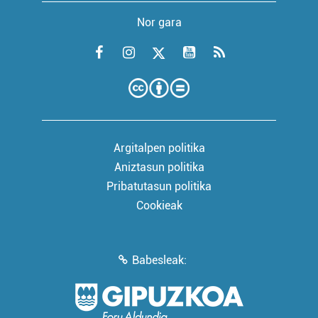
Nor gara
Argitalpen politika
Aniztasun politika
Pribatutasun politika
Cookieak
Babesleak: