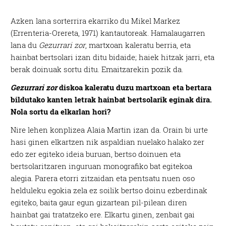
Azken lana sorterrira ekarriko du Mikel Markez
(Errenteria-Orereta, 1971) kantautoreak. Hamalaugarren
lana du
Gezurrari zor
, martxoan kaleratu berria, eta
hainbat bertsolari izan ditu bidaide; haiek hitzak jarri, eta
berak doinuak sortu ditu. Emaitzarekin pozik da.
Gezurrari zor
diskoa kaleratu duzu martxoan eta bertara
bildutako kanten letrak hainbat bertsolarik eginak dira.
Nola sortu da elkarlan hori?
Nire lehen konplizea Alaia Martin izan da. Orain bi urte
hasi ginen elkartzen nik aspaldian nuelako halako zer
edo zer egiteko ideia buruan, bertso doinuen eta
bertsolaritzaren inguruan monografiko bat egitekoa
alegia. Parera etorri zitzaidan eta pentsatu nuen oso
helduleku egokia zela ez soilik bertso doinu ezberdinak
egiteko, baita gaur egun gizartean pil-pilean diren
hainbat gai tratatzeko ere. Elkartu ginen, zenbait gai