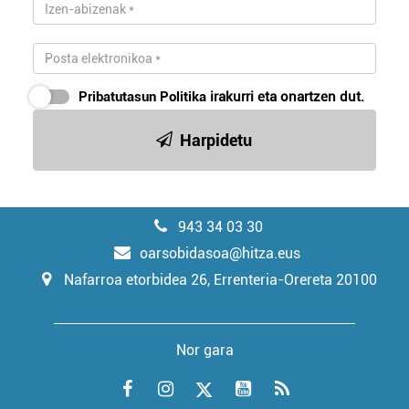
Pribatutasun Politika
irakurri eta onartzen dut.
Harpidetu
943 34 03 30
oarsobidasoa@hitza.eus
Nafarroa etorbidea 26, Errenteria-Orereta 20100
Nor gara