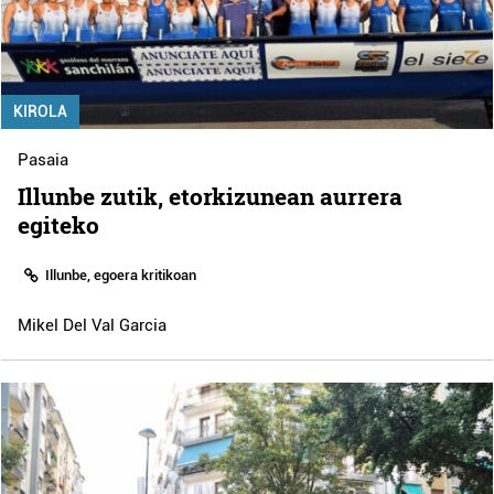
KIROLA
Pasaia
Illunbe zutik, etorkizunean aurrera
egiteko
Illunbe, egoera kritikoan
Mikel Del Val Garcia