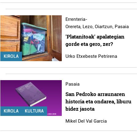
Errenteria-
Orereta
,
Lezo
,
Oiartzun
,
Pasaia
'Platanitoak' apalategian
gorde eta gero, zer?
Urko Etxebeste Petrirena
KIROLA
Pasaia
San Pedroko arraunaren
historia eta ondarea, liburu
bidez jasota
KIROLA
KULTURA
Mikel Del Val Garcia