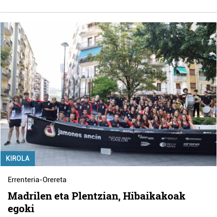
KIROLA
Errenteria-Orereta
Madrilen eta Plentzian, Hibaikakoak
egoki