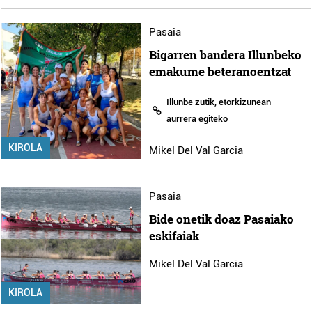
Pasaia
Bigarren bandera Illunbeko
emakume beteranoentzat
Illunbe zutik, etorkizunean
aurrera egiteko
KIROLA
Mikel Del Val Garcia
Pasaia
Bide onetik doaz Pasaiako
eskifaiak
Mikel Del Val Garcia
KIROLA