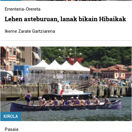
Errenteria-Orereta
Lehen asteburuan, lanak bikain Hibaikak
Ikerne Zarate Gartziarena
KIROLA
Pasaia