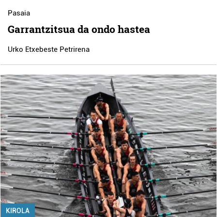
Pasaia
Garrantzitsua da ondo hastea
Urko Etxebeste Petrirena
KIROLA