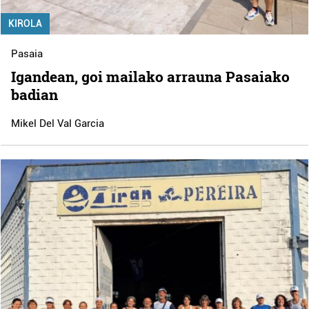
KIROLA
Pasaia
Igandean, goi mailako arrauna Pasaiako
badian
Mikel Del Val Garcia