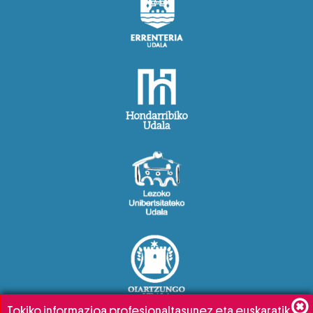
Tokiko informazioa profesionaltasunez eta euskaratik,