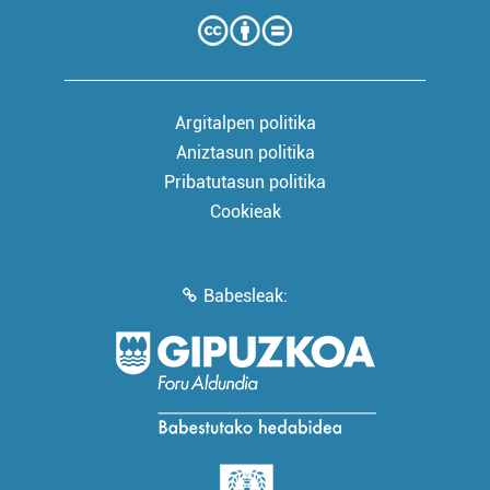
Argitalpen politika
Aniztasun politika
Pribatutasun politika
Cookieak
Babesleak: