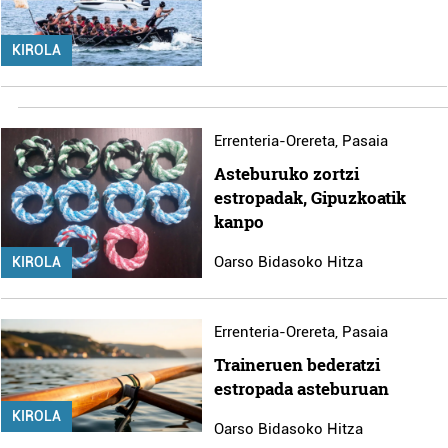
KIROLA
Errenteria-Orereta
,
Pasaia
Asteburuko zortzi
estropadak, Gipuzkoatik
kanpo
Oarso Bidasoko Hitza
KIROLA
Errenteria-Orereta
,
Pasaia
Traineruen bederatzi
estropada asteburuan
KIROLA
Oarso Bidasoko Hitza