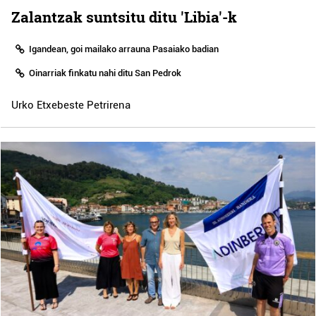
Zalantzak suntsitu ditu 'Libia'-k
Igandean, goi mailako arrauna Pasaiako badian
Oinarriak finkatu nahi ditu San Pedrok
Urko Etxebeste Petrirena