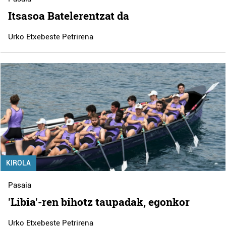
Itsasoa Batelerentzat da
Urko Etxebeste Petrirena
KIROLA
Pasaia
'Libia'-ren bihotz taupadak, egonkor
Urko Etxebeste Petrirena