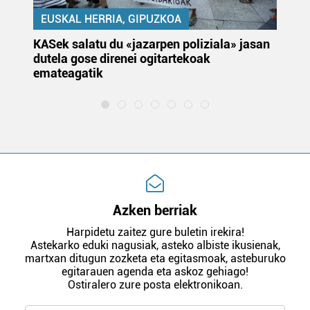
EUSKAL HERRIA, GIPUZKOA
KASek salatu du «jazarpen poliziala» jasan
Pa
dutela gose direnei ogitartekoak
da
emateagatik
«s
Azken berriak
Harpidetu zaitez gure buletin irekira!
Astekarko eduki nagusiak, asteko albiste ikusienak,
martxan ditugun zozketa eta egitasmoak, asteburuko
egitarauen agenda eta askoz gehiago!
Ostiralero zure posta elektronikoan.