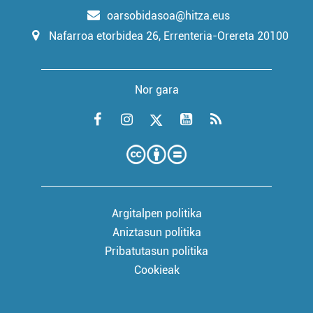
oarsobidasoa@hitza.eus
Nafarroa etorbidea 26, Errenteria-Orereta 20100
Nor gara
Argitalpen politika
Aniztasun politika
Pribatutasun politika
Cookieak