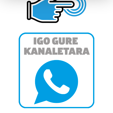
Guk eta gure bazkideek zure datu pertsonalak
prozesatzen ditugu, zure IP zenbakia, besteak beste,
teknologia erabiliz, cookieak adibidez, iragarki eta eduki
pertsonalizatuak eskaintzeko, iragarkiak eta edukia
neurtzeko, jendeari buruzko informazioa biltzeko eta
produktuak garatzeko. Zure datuak nork eta zertarako
erabiltzen dituen hauta dezakezu.
Bazkide batzuek ez dizute baimenik eskatzen, eta beren
interes komertzial legitimoetan babesten dira. Ikusi gure
bazkideen zerrenda, beren ustez zein helburutarako
duten interes legitimoa eta horren aurka nola egin
dezakezun ikusteko.
Lortu zure datu pertsonalak prozesatzeko moduari
buruzko informazio gehiago eta ezarri zure lehentasunak
datuen atalean. Edozein unetan alda edo ken dezakezu
zure baimena Cookieen adierazpenean.