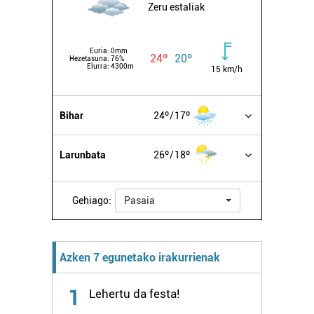
Zeru estaliak
Euria:
0mm
24º
20º
Hezetasuna:
76%
Elurra:
4300m
15 km/h
Bihar
24º
17º
Larunbata
26º
18º
Gehiago:
Pasaia
Azken 7 egunetako irakurrienak
1
Lehertu da festa!