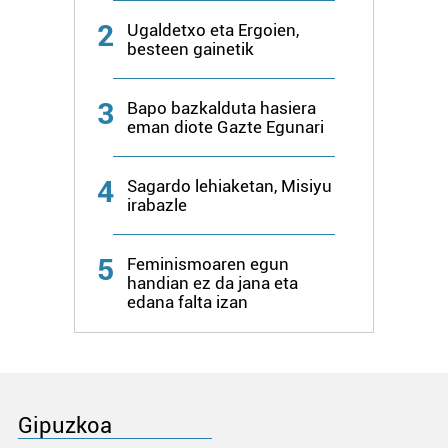
2
Ugaldetxo eta Ergoien,
besteen gainetik
3
Bapo bazkalduta hasiera
eman diote Gazte Egunari
4
Sagardo lehiaketan, Misiyu
irabazle
5
Feminismoaren egun
handian ez da jana eta
edana falta izan
Gipuzkoa