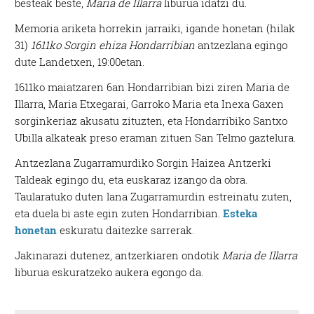
besteak beste,
Maria de Illarra
liburua idatzi du.
Memoria ariketa horrekin jarraiki, igande honetan (hilak
31)
1611ko Sorgin ehiza Hondarribian
antzezlana egingo
dute Landetxen, 19:00etan.
1611ko maiatzaren 6an Hondarribian bizi ziren Maria de
Illarra, Maria Etxegarai, Garroko Maria eta Inexa Gaxen
sorginkeriaz akusatu zituzten, eta Hondarribiko Santxo
Ubilla alkateak preso eraman zituen San Telmo gaztelura.
Antzezlana Zugarramurdiko Sorgin Haizea Antzerki
Taldeak egingo du, eta euskaraz izango da obra.
Taularatuko duten lana Zugarramurdin estreinatu zuten,
eta duela bi aste egin zuten Hondarribian.
Esteka
honetan
eskuratu daitezke sarrerak.
Jakinarazi dutenez, antzerkiaren ondotik
Maria de Illarra
liburua eskuratzeko aukera egongo da.