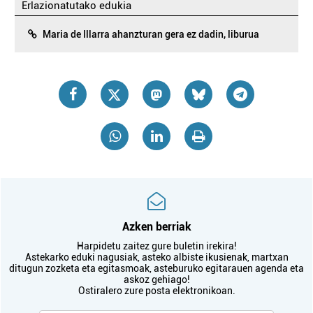
Erlazionatutako edukia
Maria de Illarra ahanzturan gera ez dadin, liburua
Azken berriak
Harpidetu zaitez gure buletin irekira!
Astekarko eduki nagusiak, asteko albiste ikusienak, martxan
ditugun zozketa eta egitasmoak, asteburuko egitarauen agenda eta
askoz gehiago!
Ostiralero zure posta elektronikoan.