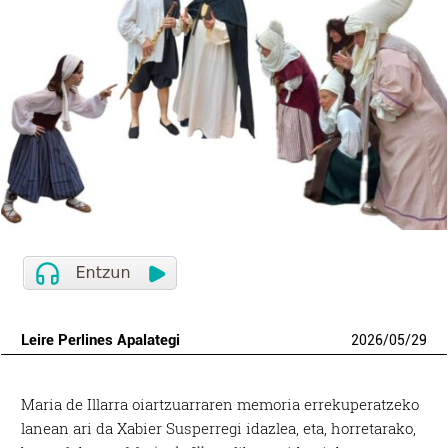
Leire Perlines Apalategi
2026
/
05
/
29
Maria de Illarra oiartzuarraren memoria errekuperatzeko
lanean ari da Xabier Susperregi idazlea, eta, horretarako,