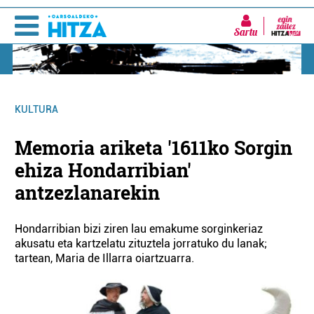
Sartu
KULTURA
Memoria ariketa '1611ko Sorgin
ehiza Hondarribian'
antzezlanarekin
Hondarribian bizi ziren lau emakume sorginkeriaz
akusatu eta kartzelatu zituztela jorratuko du lanak;
tartean, Maria de Illarra oiartzuarra.