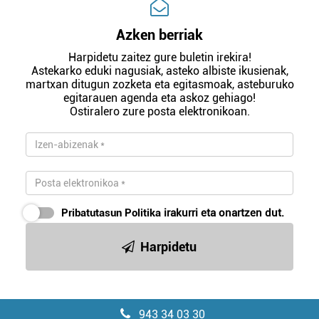
Azken berriak
Harpidetu zaitez gure buletin irekira!
Astekarko eduki nagusiak, asteko albiste ikusienak,
martxan ditugun zozketa eta egitasmoak, asteburuko
egitarauen agenda eta askoz gehiago!
Ostiralero zure posta elektronikoan.
Pribatutasun Politika
irakurri eta onartzen dut.
Harpidetu
943 34 03 30