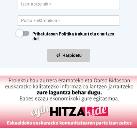
Pribatutasun Politika
irakurri eta onartzen
dut.
Harpidetu