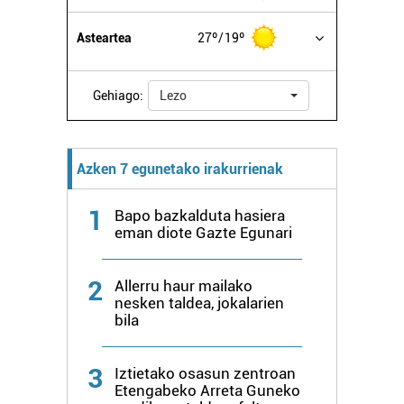
Asteartea
27º
19º
Gehiago:
Lezo
Azken 7 egunetako irakurrienak
1
Bapo bazkalduta hasiera
eman diote Gazte Egunari
2
Allerru haur mailako
nesken taldea, jokalarien
bila
3
Iztietako osasun zentroan
Etengabeko Arreta Guneko