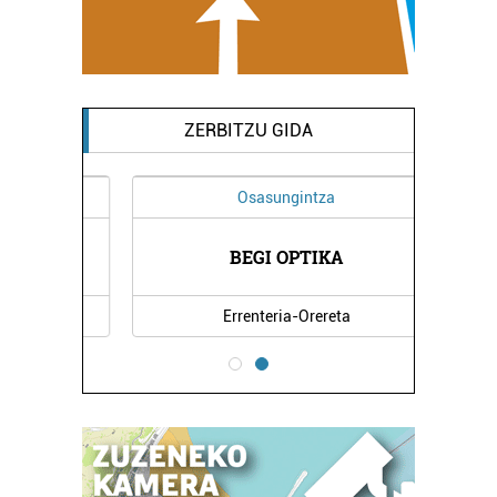
ZERBITZU GIDA
Osasungintza
EGIA
BEGI OPTIKA
KAT
Errenteria-Orereta