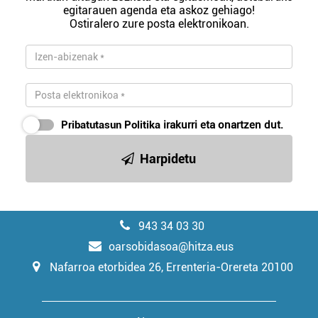
egitarauen agenda eta askoz gehiago!
Ostiralero zure posta elektronikoan.
Pribatutasun Politika
irakurri eta onartzen dut.
Harpidetu
943 34 03 30
oarsobidasoa@hitza.eus
Nafarroa etorbidea 26, Errenteria-Orereta 20100