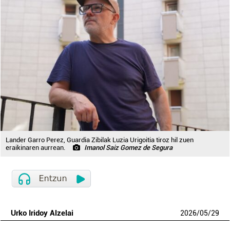
Lander Garro Perez, Guardia Zibilak Luzia Urigoitia tiroz hil zuen
eraikinaren aurrean.
Imanol Saiz Gomez de Segura
Urko Iridoy Alzelai
2026
/
05
/
29