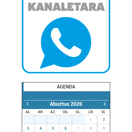
AGENDA
Abuztua 2026
AL.
AR.
AZ.
OG.
OL.
LR.
IG.
27
28
29
30
31
1
2
3
4
5
6
7
8
9