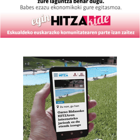
fitxategiak erabiltzen ditu. Zure esperientzia eta
zerbitzuak hobetzeko asmoz, cookie teknologiaz
baliatzen gara. Ohar hau onartuz gero, teknologia hori
erabiltzeko baimen esplizitua ematen diguzu.
Gehiago
irakurri