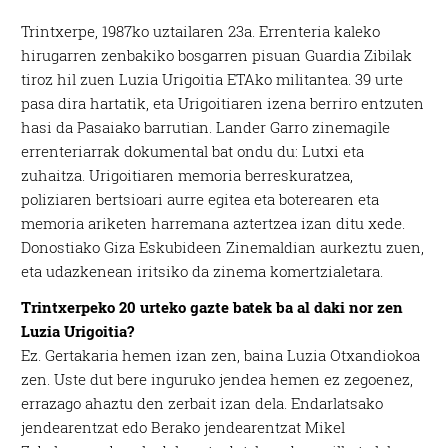
T
rintxerpe, 1987ko uztailaren 23a. Errenteria kaleko
hirugarren zenbakiko bosgarren pisuan Guardia Zibilak
tiroz hil zuen Luzia Urigoitia ETAko militantea. 39 urte
pasa dira hartatik, eta Urigoitiaren izena berriro entzuten
hasi da Pasaiako barrutian. Lander Garro zinemagile
errenteriarrak dokumental bat ondu du:
Lutxi eta
zuhaitza
. Urigoitiaren memoria berreskuratzea,
poliziaren bertsioari aurre egitea eta boterearen eta
memoria ariketen harremana aztertzea izan ditu xede.
Donostiako Giza Eskubideen Zinemaldian aurkeztu zuen,
eta udazkenean iritsiko da zinema komertzialetara.
Trintxerpeko 20 urteko gazte batek ba al daki nor zen
Luzia Urigoitia?
Ez. Gertakaria hemen izan zen, baina Luzia Otxandiokoa
zen. Uste dut bere inguruko jendea hemen ez zegoenez,
errazago ahaztu den zerbait izan dela. Endarlatsako
jendearentzat edo Berako jendearentzat Mikel