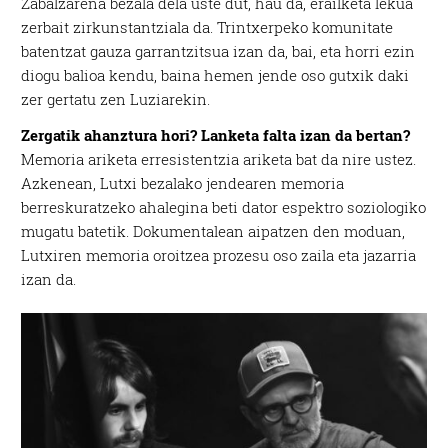
Zabalzarena bezala dela uste dut, hau da, erailketa lekua
zerbait zirkunstantziala da. Trintxerpeko komunitate
batentzat gauza garrantzitsua izan da, bai, eta horri ezin
diogu balioa kendu, baina hemen jende oso gutxik daki
zer gertatu zen Luziarekin.
Zergatik ahanztura hori? Lanketa falta izan da bertan?
Memoria ariketa erresistentzia ariketa bat da nire ustez.
Azkenean, Lutxi bezalako jendearen memoria
berreskuratzeko ahalegina beti dator espektro soziologiko
mugatu batetik. Dokumentalean aipatzen den moduan,
Lutxiren memoria oroitzea prozesu oso zaila eta jazarria
izan da.