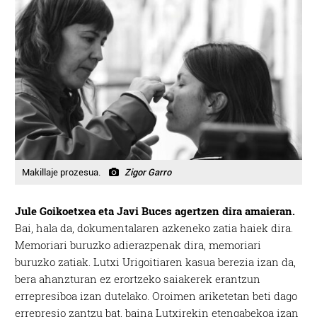
Makillaje prozesua.
Zigor Garro
Jule Goikoetxea eta Javi Buces agertzen dira amaieran.
Bai, hala da, dokumentalaren azkeneko zatia haiek dira.
Memoriari buruzko adierazpenak dira, memoriari
buruzko zatiak. Lutxi Urigoitiaren kasua berezia izan da,
bera ahanzturan ez erortzeko saiakerek erantzun
errepresiboa izan dutelako. Oroimen ariketetan beti dago
errepresio zantzu bat, baina Lutxirekin etengabekoa izan