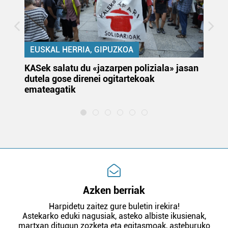
EUSKAL HERRIA, GIPUZKOA
KASek salatu du «jazarpen poliziala» jasan
Pa
dutela gose direnei ogitartekoak
da
emateagatik
«s
Azken berriak
Harpidetu zaitez gure buletin irekira!
Astekarko eduki nagusiak, asteko albiste ikusienak,
martxan ditugun zozketa eta egitasmoak, asteburuko