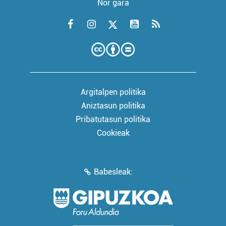
Nor gara
Argitalpen politika
Aniztasun politika
Pribatutasun politika
Cookieak
Babesleak: