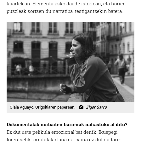
kuartelean. Elementu asko daude istorioan, eta horien
puzzleak sortzen du narratiba, testigantzekin batera.
Olaia Aguayo, Urigoitiaren paperean.
Zigor Garro
Dokumentalak norbaiten barrenak nahastuko al ditu?
Ez dut uste pelikula emozional bat denik. Ikuspegi
forentsetik jorratutako lana da, baina ez dut dudarik