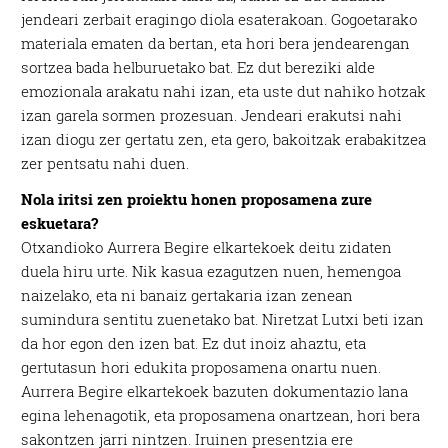
jendeari zerbait eragingo diola esaterakoan. Gogoetarako
materiala ematen da bertan, eta hori bera jendearengan
sortzea bada helburuetako bat. Ez dut bereziki alde
emozionala arakatu nahi izan, eta uste dut nahiko hotzak
izan garela sormen prozesuan. Jendeari erakutsi nahi
izan diogu zer gertatu zen, eta gero, bakoitzak erabakitzea
zer pentsatu nahi duen.
Nola iritsi zen proiektu honen proposamena zure
eskuetara?
Otxandioko Aurrera Begire elkartekoek deitu zidaten
duela hiru urte. Nik kasua ezagutzen nuen, hemengoa
naizelako, eta ni banaiz gertakaria izan zenean
sumindura sentitu zuenetako bat. Niretzat Lutxi beti izan
da hor egon den izen bat. Ez dut inoiz ahaztu, eta
gertutasun hori edukita proposamena onartu nuen.
Aurrera Begire elkartekoek bazuten dokumentazio lana
egina lehenagotik, eta proposamena onartzean, hori bera
sakontzen jarri nintzen. Iruinen presentzia ere