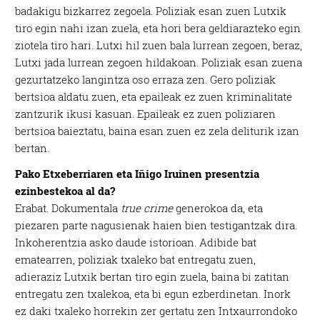
badakigu bizkarrez zegoela. Poliziak esan zuen Lutxik
tiro egin nahi izan zuela, eta hori bera geldiarazteko egin
ziotela tiro hari. Lutxi hil zuen bala lurrean zegoen, beraz,
Lutxi jada lurrean zegoen hildakoan. Poliziak esan zuena
gezurtatzeko langintza oso erraza zen. Gero poliziak
bertsioa aldatu zuen, eta epaileak ez zuen kriminalitate
zantzurik ikusi kasuan. Epaileak ez zuen poliziaren
bertsioa baieztatu, baina esan zuen ez zela deliturik izan
bertan.
Pako Etxeberriaren eta Iñigo Iruinen presentzia
ezinbestekoa al da?
Erabat. Dokumentala
true crime
generokoa da, eta
piezaren parte nagusienak haien bien testigantzak dira.
Inkoherentzia asko daude istorioan. Adibide bat
ematearren, poliziak txaleko bat entregatu zuen,
adieraziz Lutxik bertan tiro egin zuela, baina bi zatitan
entregatu zen txalekoa, eta bi egun ezberdinetan. Inork
ez daki txaleko horrekin zer gertatu zen Intxaurrondoko