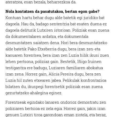
ateratzea, esan bezala, beharrezkoa da.
Nola kontatzen da pasatutakoa, bertan egon gabe?
Kontuan hartu behar dugu alde batetik egi juridiko bat
dagoela. Hau da, badago sententzia bat esaten duena ez
dagoela deliturik Lutxiren istorioan. Poliziak esan zuena
da dokumentalaren ardatza, eta dokumentala
desmuntatzen saiatzen dena. Hori bera desmuntatzeko
alde batetik Pako Etxeberria dugu, bera izan zen-eta
kasuaren forentsea, bera izan zen Luzia hilik ikusi zuen
lehen pertsona, poliziaz gain. Bestetik, Iñigo Iruinen
testigantza ere badugu, Luziaren familiaren abokatua
izan zena. Horrez gain, Alicia Pereira dugu, bera zen
Luzia hil zuten etxearen jabea. Pelikulak konfrontazioa
bilatzen du, ikuspegi forentsetik poliziak esan zuena
gezurtatzeko ahalegina eginez.
Forentseak egindako lanaren ondorioz demostratu zen
poliziaren bertsioa ez zela egia. Horrez gain, jakin izan
genuen Lutxiri tiroa garondoan eman ziotela, eta beraz,