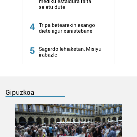
mediku estaldura falta
salatu dute
4
Tripa betearekin esango
diete agur xanistebanei
5
Sagardo lehiaketan, Misiyu
irabazle
Gipuzkoa