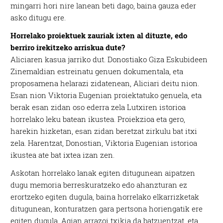
mingarri hori nire lanean beti dago, baina gauza eder
asko ditugu ere.
Horrelako proiektuek zauriak ixten al dituzte, edo
berriro irekitzeko arriskua dute?
Aliciaren kasua jarriko dut. Donostiako Giza Eskubideen
Zinemaldian estreinatu genuen dokumentala, eta
proposamena helarazi zidatenean, Aliciari deitu nion.
Esan nion Viktoria Eugenian proiektatuko genuela, eta
berak esan zidan oso ederra zela Lutxiren istorioa
horrelako leku batean ikustea. Proiekzioa eta gero,
harekin hizketan, esan zidan beretzat zirkulu bat itxi
zela. Harentzat, Donostian, Viktoria Eugenian istorioa
ikustea ate bat ixtea izan zen.
Askotan horrelako lanak egiten ditugunean aipatzen
dugu memoria berreskuratzeko edo ahanzturan ez
erortzeko egiten dugula, baina horrelako elkarrizketak
ditugunean, konturatzen gara pertsona horiengatik ere
egiten dugula. Agian arrazoi txikia da batzuentzat, eta