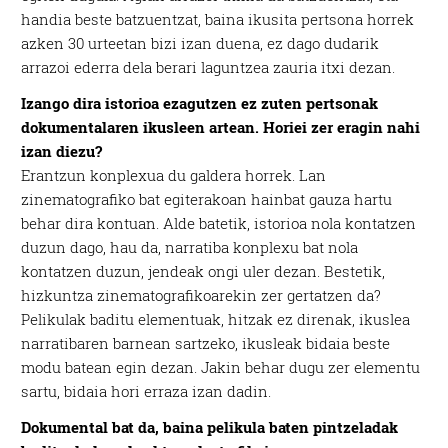
handia beste batzuentzat, baina ikusita pertsona horrek
azken 30 urteetan bizi izan duena, ez dago dudarik
arrazoi ederra dela berari laguntzea zauria itxi dezan.
Izango dira istorioa ezagutzen ez zuten pertsonak
dokumentalaren ikusleen artean. Horiei zer eragin nahi
izan diezu?
Erantzun konplexua du galdera horrek. Lan
zinematografiko bat egiterakoan hainbat gauza hartu
behar dira kontuan. Alde batetik, istorioa nola kontatzen
duzun dago, hau da, narratiba konplexu bat nola
kontatzen duzun, jendeak ongi uler dezan. Bestetik,
hizkuntza zinematografikoarekin zer gertatzen da?
Pelikulak baditu elementuak, hitzak ez direnak, ikuslea
narratibaren barnean sartzeko, ikusleak bidaia beste
modu batean egin dezan. Jakin behar dugu zer elementu
sartu, bidaia hori erraza izan dadin.
Dokumental bat da, baina pelikula baten pintzeladak