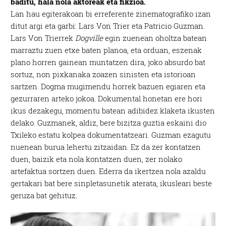
baditu, hala nola aktoreak eta fikzioa.
Lan hau egiterakoan bi erreferente zinematografiko izan
ditut argi eta garbi: Lars Von Trier eta Patricio Guzman.
Lars Von Trierrek
Dogville
egin zuenean oholtza batean
marraztu zuen etxe baten planoa, eta orduan, eszenak
plano horren gainean muntatzen dira, joko absurdo bat
sortuz, non pixkanaka zoazen sinisten eta istorioan
sartzen. Dogma mugimendu horrek bazuen egiaren eta
gezurraren arteko jokoa. Dokumental honetan ere hori
ikus dezakegu, momentu batean adibidez klaketa ikusten
delako. Guzmanek, aldiz, bere bizitza guztia eskaini dio
Txileko estatu kolpea dokumentatzeari. Guzman ezagutu
nuenean burua lehertu zitzaidan. Ez da zer kontatzen
duen, baizik eta nola kontatzen duen, zer nolako
artefaktua sortzen duen. Ederra da ikertzea nola azaldu
gertakari bat bere sinpletasunetik aterata, ikusleari beste
geruza bat gehituz.