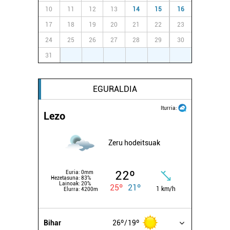
10
11
12
13
14
15
16
17
18
19
20
21
22
23
24
25
26
27
28
29
30
31
1
2
3
4
5
6
EGURALDIA
Iturria:
Lezo
Zeru hodeitsuak
22º
Euria:
0mm
Hezetasuna:
83%
Lainoak:
20%
25º
21º
1 km/h
Elurra:
4200m
Bihar
26º
19º