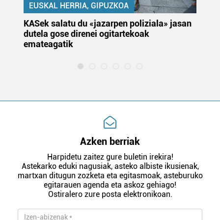
EUSKAL HERRIA, GIPUZKOA
KASek salatu du «jazarpen poliziala» jasan
Pa
dutela gose direnei ogitartekoak
da
emateagatik
«s
Azken berriak
Harpidetu zaitez gure buletin irekira!
Astekarko eduki nagusiak, asteko albiste ikusienak,
martxan ditugun zozketa eta egitasmoak, asteburuko
egitarauen agenda eta askoz gehiago!
Ostiralero zure posta elektronikoan.