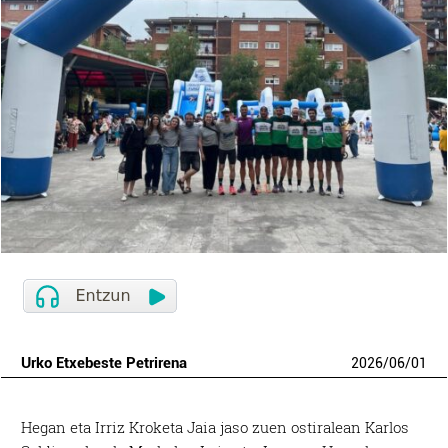
Urko Etxebeste Petrirena
2026
/
06
/
01
Hegan eta Irriz Kroketa Jaia jaso zuen ostiralean Karlos