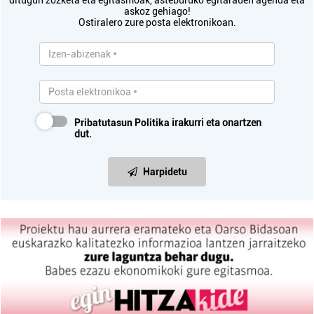
askoz gehiago!
Ostiralero zure posta elektronikoan.
Pribatutasun Politika
irakurri eta onartzen
dut.
Harpidetu