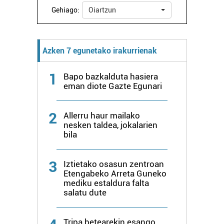
Gehiago:
Oiartzun
Azken 7 egunetako irakurrienak
1
Bapo bazkalduta hasiera
eman diote Gazte Egunari
2
Allerru haur mailako
nesken taldea, jokalarien
bila
3
Iztietako osasun zentroan
Etengabeko Arreta Guneko
mediku estaldura falta
salatu dute
Tripa betearekin esango