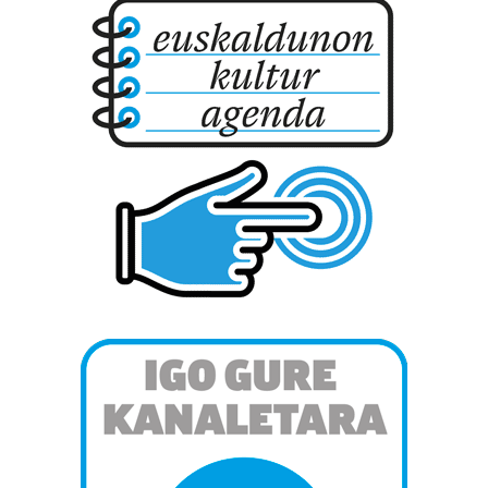
pertsonalizatuak eskaintzeko, iragarkiak eta edukia
neurtzeko, jendeari buruzko informazioa biltzeko eta
produktuak garatzeko. Zure datuak nork eta zertarako
erabiltzen dituen hauta dezakezu.
Bazkide batzuek ez dizute baimenik eskatzen, eta beren
interes komertzial legitimoetan babesten dira. Ikusi gure
bazkideen zerrenda, beren ustez zein helburutarako
duten interes legitimoa eta horren aurka nola egin
dezakezun ikusteko.
Lortu zure datu pertsonalak prozesatzeko moduari
buruzko informazio gehiago eta ezarri zure lehentasunak
datuen atalean. Edozein unetan alda edo ken dezakezu
zure baimena Cookieen adierazpenean.
Webgune honek cookie propioak eta hirugarrenen cookie-
fitxategiak erabiltzen ditu. Zure esperientzia eta
zerbitzuak hobetzeko asmoz, cookie teknologiaz