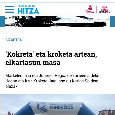
Sartu
GIZARTEA
'Kokreta' eta kroketa artean,
elkartasun masa
Markelen Irria eta Juneren Hegoak elkarteen aldeko
Hegan eta Irriz Kroketa Jaia jaso du Karlos Saldise
plazak.