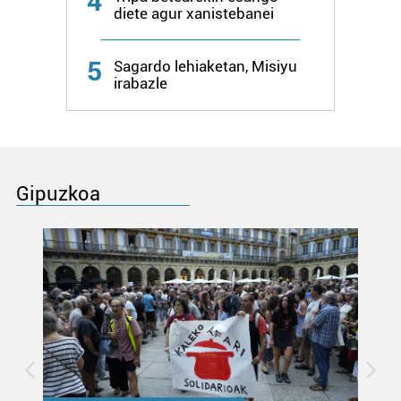
4
diete agur xanistebanei
5
Sagardo lehiaketan, Misiyu
irabazle
Gipuzkoa