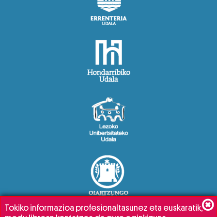
Tokiko informazioa profesionaltasunez eta euskaratik,