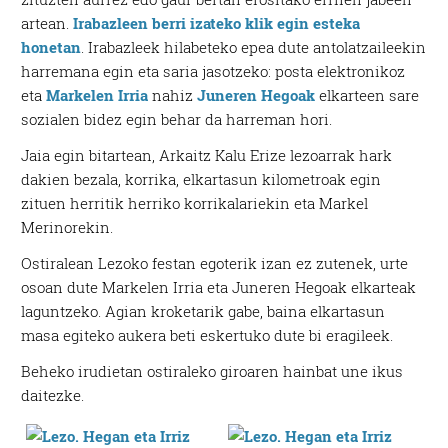
artean.
Irabazleen berri izateko klik egin esteka
honetan
. Irabazleek hilabeteko epea dute antolatzaileekin
harremana egin eta saria jasotzeko: posta elektronikoz
eta
Markelen Irria
nahiz
Juneren Hegoak
elkarteen sare
sozialen bidez egin behar da harreman hori.
Jaia egin bitartean, Arkaitz Kalu Erize lezoarrak hark
dakien bezala, korrika, elkartasun kilometroak egin
zituen herritik herriko korrikalariekin eta Markel
Merinorekin.
Ostiralean Lezoko festan egoterik izan ez zutenek, urte
osoan dute Markelen Irria eta Juneren Hegoak elkarteak
laguntzeko. Agian kroketarik gabe, baina elkartasun
masa egiteko aukera beti eskertuko dute bi eragileek.
Beheko irudietan ostiraleko giroaren hainbat une ikus
daitezke.