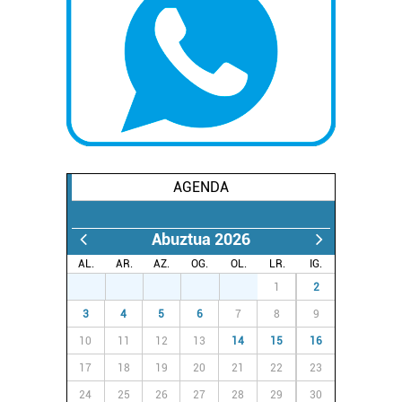
baliatzen gara. Ohar hau onartuz gero, teknologia hori
erabiltzeko baimen esplizitua ematen diguzu.
Gehiago
irakurri
AGENDA
Abuztua 2026
AL.
AR.
AZ.
OG.
OL.
LR.
IG.
27
28
29
30
31
1
2
3
4
5
6
7
8
9
10
11
12
13
14
15
16
17
18
19
20
21
22
23
24
25
26
27
28
29
30