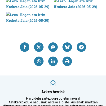
Azken berriak
Harpidetu zaitez gure buletin irekira!
Astekarko eduki nagusiak, asteko albiste ikusienak, martxan
ditugun zozketa eta egitasmoak, asteburuko egitarauen agenda eta