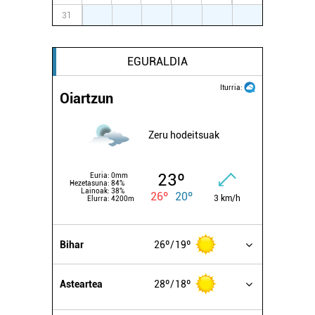
31
1
2
3
4
5
6
EGURALDIA
Iturria:
Oiartzun
Zeru hodeitsuak
23º
Euria:
0mm
Hezetasuna:
84%
Lainoak:
38%
26º
20º
3 km/h
Elurra:
4200m
Bihar
26º
19º
Asteartea
28º
18º