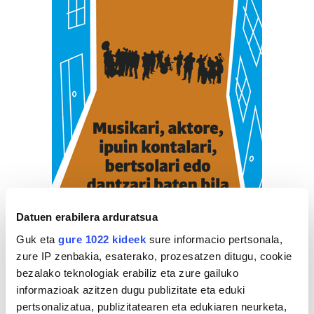
Datuen erabilera arduratsua
Guk eta
gure 1022 kideek
sure informacio pertsonala,
zure IP zenbakia, esaterako, prozesatzen ditugu, cookie
bezalako teknologiak erabiliz eta zure gailuko
informazioak azitzen dugu publizitate eta eduki
pertsonalizatua, publizitatearen eta edukiaren neurketa,