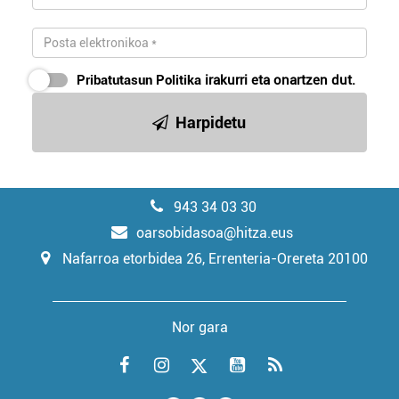
Pribatutasun Politika
irakurri eta onartzen dut.
Harpidetu
943 34 03 30
oarsobidasoa@hitza.eus
Nafarroa etorbidea 26, Errenteria-Orereta 20100
Nor gara