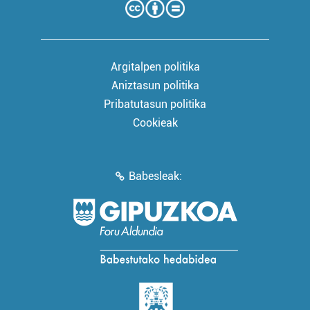
Argitalpen politika
Aniztasun politika
Pribatutasun politika
Cookieak
Babesleak: