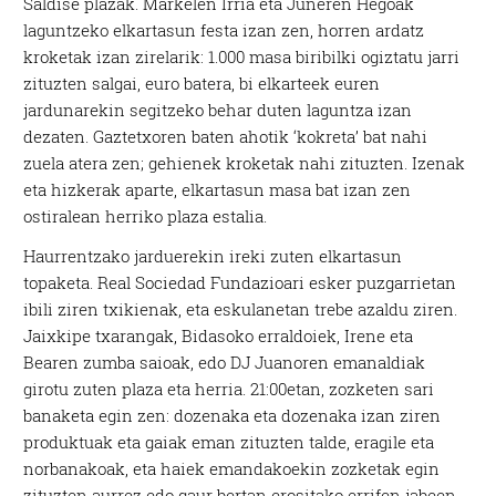
Saldise plazak. Markelen Irria eta Juneren Hegoak
laguntzeko elkartasun festa izan zen, horren ardatz
kroketak izan zirelarik: 1.000 masa biribilki ogiztatu jarri
zituzten salgai, euro batera, bi elkarteek euren
jardunarekin segitzeko behar duten laguntza izan
dezaten. Gaztetxoren baten ahotik ‘kokreta’ bat nahi
zuela atera zen; gehienek kroketak nahi zituzten. Izenak
eta hizkerak aparte, elkartasun masa bat izan zen
ostiralean herriko plaza estalia.
Haurrentzako jarduerekin ireki zuten elkartasun
topaketa. Real Sociedad Fundazioari esker puzgarrietan
ibili ziren txikienak, eta eskulanetan trebe azaldu ziren.
Jaixkipe txarangak, Bidasoko erraldoiek, Irene eta
Bearen zumba saioak, edo DJ Juanoren emanaldiak
girotu zuten plaza eta herria. 21:00etan, zozketen sari
banaketa egin zen: dozenaka eta dozenaka izan ziren
produktuak eta gaiak eman zituzten talde, eragile eta
norbanakoak, eta haiek emandakoekin zozketak egin
zituzten aurrez edo gaur bertan erositako errifen jabeen