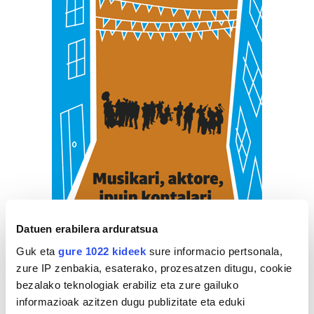
Datuen erabilera arduratsua
Guk eta
gure 1022 kideek
sure informacio pertsonala,
zure IP zenbakia, esaterako, prozesatzen ditugu, cookie
bezalako teknologiak erabiliz eta zure gailuko
informazioak azitzen dugu publizitate eta eduki