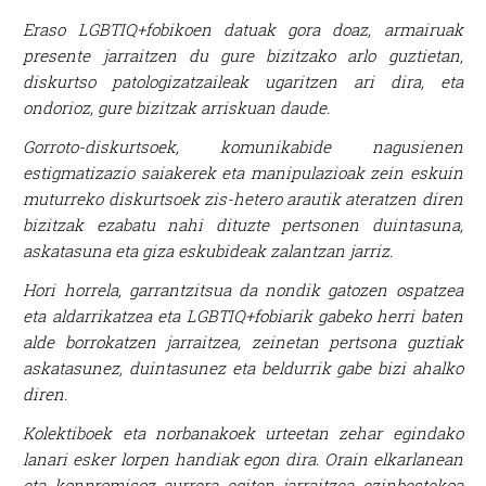
Eraso LGBTIQ+fobikoen datuak gora doaz, armairuak
presente jarraitzen du gure bizitzako arlo guztietan,
diskurtso patologizatzaileak ugaritzen ari dira, eta
ondorioz, gure bizitzak arriskuan daude.
Gorroto-diskurtsoek, komunikabide nagusienen
estigmatizazio saiakerek eta manipulazioak zein eskuin
muturreko diskurtsoek zis-hetero arautik ateratzen diren
bizitzak ezabatu nahi dituzte pertsonen duintasuna,
askatasuna eta giza eskubideak zalantzan jarriz.
Hori horrela, garrantzitsua da nondik gatozen ospatzea
eta aldarrikatzea eta LGBTIQ+fobiarik gabeko herri baten
alde borrokatzen jarraitzea, zeinetan pertsona guztiak
askatasunez, duintasunez eta beldurrik gabe bizi ahalko
diren.
Kolektiboek eta norbanakoek urteetan zehar egindako
lanari esker lorpen handiak egon dira. Orain elkarlanean
eta konpromisoz aurrera egiten jarraitzea ezinbestekoa