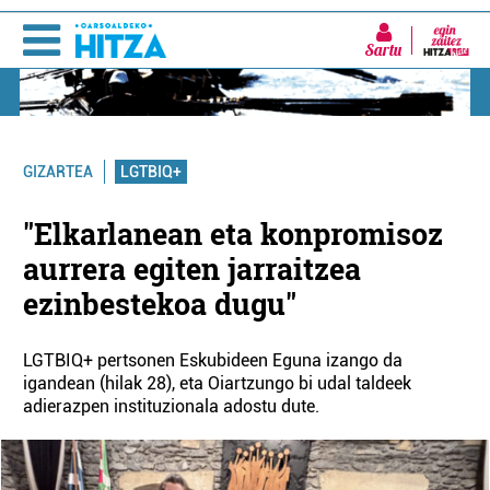
Sartu
LGTBIQ+
GIZARTEA
"Elkarlanean eta konpromisoz
aurrera egiten jarraitzea
ezinbestekoa dugu"
LGTBIQ+ pertsonen Eskubideen Eguna izango da
igandean (hilak 28), eta Oiartzungo bi udal taldeek
adierazpen instituzionala adostu dute.