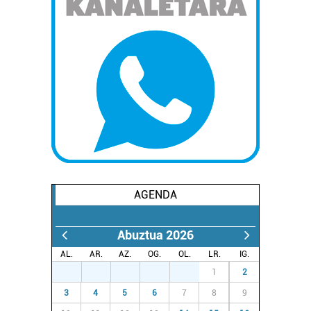
zerbitzuak hobetzeko asmoz, cookie teknologiaz
baliatzen gara. Ohar hau onartuz gero, teknologia hori
erabiltzeko baimen esplizitua ematen diguzu.
Gehiago
irakurri
AGENDA
Abuztua 2026
AL.
AR.
AZ.
OG.
OL.
LR.
IG.
27
28
29
30
31
1
2
3
4
5
6
7
8
9