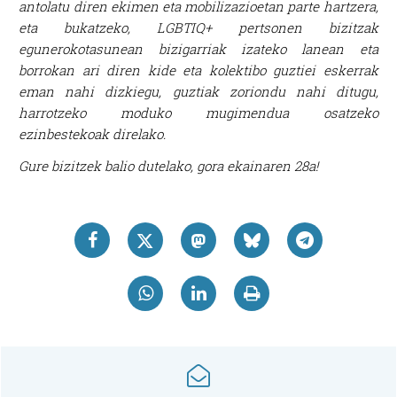
antolatu diren ekimen eta mobilizazioetan parte hartzera,
eta bukatzeko, LGBTIQ+ pertsonen bizitzak
egunerokotasunean bizigarriak izateko lanean eta
borrokan ari diren kide eta kolektibo guztiei eskerrak
eman nahi dizkiegu, guztiak zoriondu nahi ditugu,
harrotzeko moduko mugimendua osatzeko
ezinbestekoak direlako.
Gure bizitzek balio dutelako, gora ekainaren 28a!