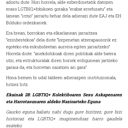
adostu dute. Hori horrela, alde ezberdinetatik datozen
eraso LGTBIQ+fobikoen goraka “erabat errefusatu” eta
lanean “irmo” jarraitu behar dela adierazi dute EAJ eta EH
Bilduko ordezkariek.
Era brean, borrokan eta elkarlanean jarraitzea
“ezinbestekoa” dela diote “lorpenetan atzerapausorik ez
egoteko eta eskubideetan aurrera egiten jarraitzeko”.
Horrela diote: “anekdotikoak diren politikak alde batera
utzi, eta estrukturalak diren horiek erdigunean jartzeko
garaia da, eta horretan saiatzen ari gara”.
Hona hemen bi udal taldeen adierazpen instituzionala,
hitzez hitz:
Ekainak 28: LGBTIQ+ Kolektiboaren Sexu Askapenaren
eta Harrotasunaren aldeko Nazioarteko Eguna
Gaurko eguna baliatu nahi dugu gure bizitzez, gure bizi
historiaz eta LGBTIQ+ mugimenduaz harro gaudela
esateko.