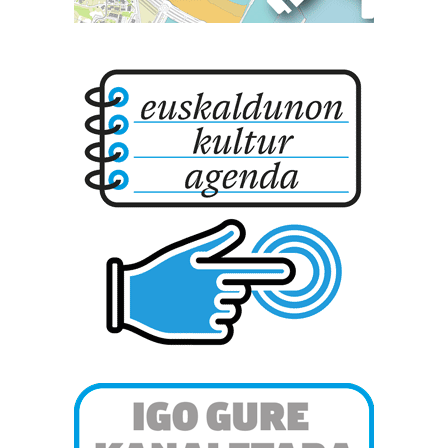
pertsonalizatuak eskaintzeko, iragarkiak eta edukia
neurtzeko, jendeari buruzko informazioa biltzeko eta
produktuak garatzeko. Zure datuak nork eta zertarako
erabiltzen dituen hauta dezakezu.
Bazkide batzuek ez dizute baimenik eskatzen, eta beren
interes komertzial legitimoetan babesten dira. Ikusi gure
bazkideen zerrenda, beren ustez zein helburutarako
duten interes legitimoa eta horren aurka nola egin
dezakezun ikusteko.
Lortu zure datu pertsonalak prozesatzeko moduari
buruzko informazio gehiago eta ezarri zure lehentasunak
datuen atalean. Edozein unetan alda edo ken dezakezu
zure baimena Cookieen adierazpenean.
Webgune honek cookie propioak eta hirugarrenen cookie-
fitxategiak erabiltzen ditu. Zure esperientzia eta