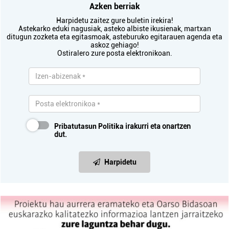
Azken berriak
Harpidetu zaitez gure buletin irekira!
Astekarko eduki nagusiak, asteko albiste ikusienak, martxan
ditugun zozketa eta egitasmoak, asteburuko egitarauen agenda eta
askoz gehiago!
Ostiralero zure posta elektronikoan.
Pribatutasun Politika
irakurri eta onartzen
dut.
Harpidetu