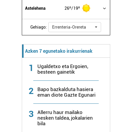
Astelehena
26º
19º
Gehiago:
Errenteria-Orereta
Azken 7 egunetako irakurrienak
1
Ugaldetxo eta Ergoien,
besteen gainetik
2
Bapo bazkalduta hasiera
eman diote Gazte Egunari
3
Allerru haur mailako
nesken taldea, jokalarien
bila