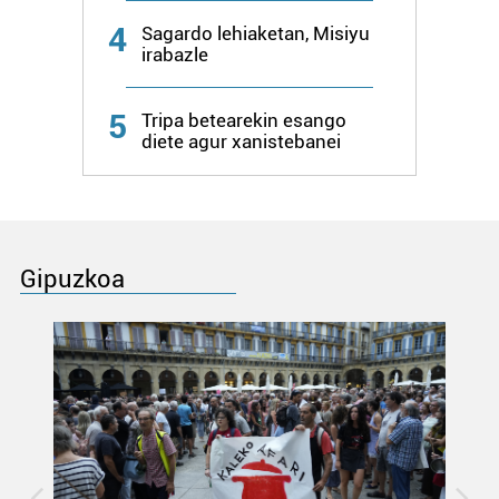
4
Sagardo lehiaketan, Misiyu
irabazle
5
Tripa betearekin esango
diete agur xanistebanei
Gipuzkoa