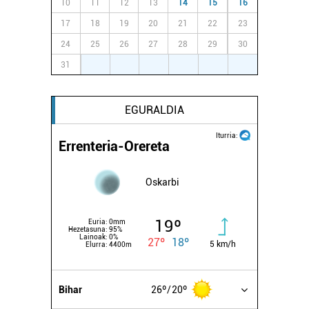
10
11
12
13
14
15
16
17
18
19
20
21
22
23
24
25
26
27
28
29
30
31
1
2
3
4
5
6
EGURALDIA
Iturria:
Errenteria-Orereta
Oskarbi
19º
Euria:
0mm
Hezetasuna:
95%
Lainoak:
0%
27º
18º
5 km/h
Elurra:
4400m
Bihar
26º
20º