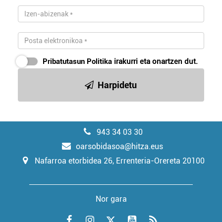
Pribatutasun Politika
irakurri eta onartzen dut.
Harpidetu
943 34 03 30
oarsobidasoa@hitza.eus
Nafarroa etorbidea 26, Errenteria-Orereta 20100
Nor gara