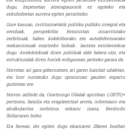
dugu, lorpenetan atzerapausorik ez egoteko eta
eskubideetan aurrera egiten jarraitzeko.
Gure kasuan, instituzioetatik politika publiko integral eta
sendoak, perspektiba feministan oinarritutako
zerbitzuak, babes kolektiborako eta autodefentsarako
mekanismoak ezartzeko bideak… lantzea ezinbestekoa
dugu. Anekdotikoak diren politikak alde batera utzi, eta
estrukturalak diren horiek erdigunean jartzeko garaia da.
Horretan ari gara gobernatzen ari garen hainbat udaletan,
eta hori sustatuko dugu oposizioan gauden esparru
guztietan ere.
Horren adibide da, Oiartzungo Udalak apirilean LGBTIQ+
pertsona, familia eta eragileentzat arreta, informazio eta
aholkularitza zerbitzua eskaini izana, Berdindu
Ibiltariaren bidez.
Era berean, dei egiten dugu ekainaren 28aren bueltan