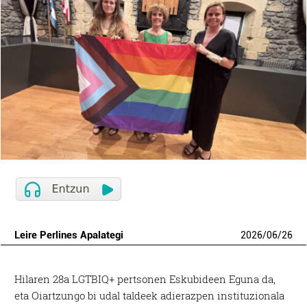
Leire Perlines Apalategi
2026
/
06
/
26
Hilaren 28a LGTBIQ+ pertsonen Eskubideen Eguna da,
eta Oiartzungo bi udal taldeek adierazpen instituzionala