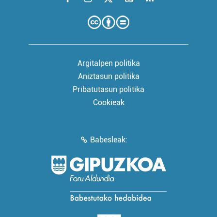
Argitalpen politika
Aniztasun politika
Pribatutasun politika
Cookieak
Babesleak: