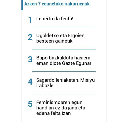
Azken 7 egunetako irakurrienak
1
Lehertu da festa!
2
Ugaldetxo eta Ergoien,
besteen gainetik
3
Bapo bazkalduta hasiera
eman diote Gazte Egunari
4
Sagardo lehiaketan, Misiyu
irabazle
5
Feminismoaren egun
handian ez da jana eta
edana falta izan