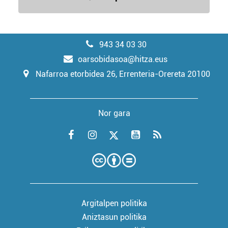
943 34 03 30
oarsobidasoa@hitza.eus
Nafarroa etorbidea 26, Errenteria-Orereta 20100
Nor gara
Argitalpen politika
Aniztasun politika