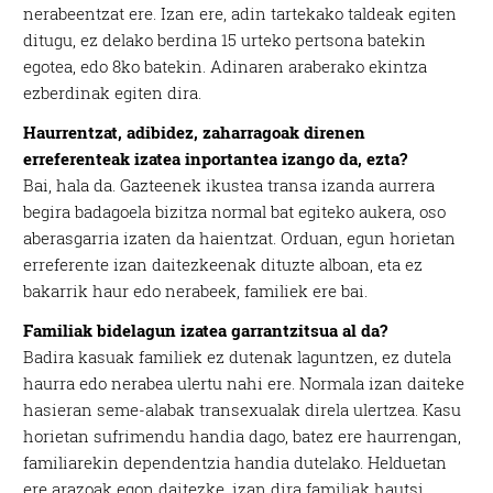
nerabeentzat ere. Izan ere, adin tartekako taldeak egiten
ditugu, ez delako berdina 15 urteko pertsona batekin
egotea, edo 8ko batekin. Adinaren araberako ekintza
ezberdinak egiten dira.
Haurrentzat, adibidez, zaharragoak direnen
erreferenteak izatea inportantea izango da, ezta?
Bai, hala da. Gazteenek ikustea transa izanda aurrera
begira badagoela bizitza normal bat egiteko aukera, oso
aberasgarria izaten da haientzat. Orduan, egun horietan
erreferente izan daitezkeenak dituzte alboan, eta ez
bakarrik haur edo nerabeek, familiek ere bai.
Familiak bidelagun izatea garrantzitsua al da?
Badira kasuak familiek ez dutenak laguntzen, ez dutela
haurra edo nerabea ulertu nahi ere. Normala izan daiteke
hasieran seme-alabak transexualak direla ulertzea. Kasu
horietan sufrimendu handia dago, batez ere haurrengan,
familiarekin dependentzia handia dutelako. Helduetan
ere arazoak egon daitezke, izan dira familiak hautsi