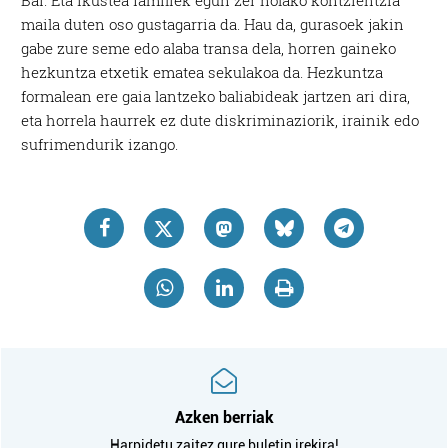
Bai. Eta ikustea familiek egun zer nolako kontzientzia
maila duten oso gustagarria da. Hau da, gurasoek jakin
gabe zure seme edo alaba transa dela, horren gaineko
hezkuntza etxetik ematea sekulakoa da. Hezkuntza
formalean ere gaia lantzeko baliabideak jartzen ari dira,
eta horrela haurrek ez dute diskriminaziorik, irainik edo
sufrimendurik izango.
Azken berriak
Harpidetu zaitez gure buletin irekira!