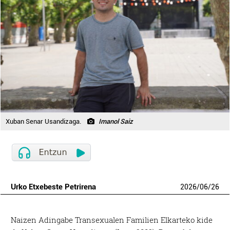
Xuban Senar Usandizaga.
Imanol Saiz
Urko Etxebeste Petrirena
2026
/
06
/
26
N
aizen Adingabe Transexualen Familien Elkarteko kide