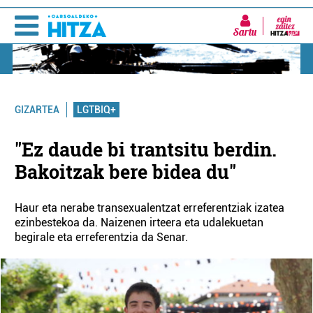
Sartu
LGTBIQ+
GIZARTEA
"Ez daude bi trantsitu berdin.
Bakoitzak bere bidea du"
Haur eta nerabe transexualentzat erreferentziak izatea
ezinbestekoa da. Naizenen irteera eta udalekuetan
begirale eta erreferentzia da Senar.