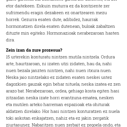
etor daitekeen. Eskuin muturra ez da kontziente zer
sufrimendu eragin dezakeen ez onartzearen mezu
horrek. Gezurra esaten dute, adibidez, haurrak
hormonatzen direla esaten dutenean, buloak zabaltzen
dituzte min egiteko. Hormonazioak nerabezaroan hasten
dira.
Zein izan da zure prozesua?
15 urterekin konturatu nintzen mutila nintzela. Ordura
arte, haurtzaroan, ni izaten utzi zidaten, hau da, nahi
nuen bezala janzten nintzen, nahi nuen itxura nuen.
Neska jaio nintzelako ez zidaten esaten neskei ustez
dagozkien gauzak egin behar nituela; neska izatea ez zen
arazo bat. Nerabezaroan, ordea, gehiago kosta egiten hasi
zitzaidan neska izate horri erantzuna ematea, nesken
eta mutilen arteko harreman espazioak eta ohiturak
aldatzen direlako. Hor hasi nintzen konturatzen ez nuela
toki askotan enkajatzen, nahiz eta ez jakin zergatik
ziurtasunez. Nabaritzen nuen zerbait ez zegoela ondo, eta