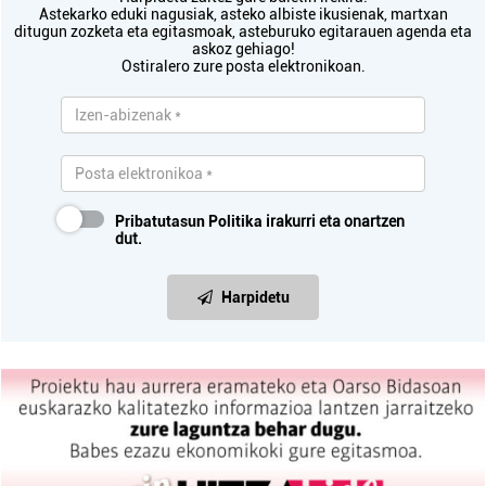
Astekarko eduki nagusiak, asteko albiste ikusienak, martxan
ditugun zozketa eta egitasmoak, asteburuko egitarauen agenda eta
askoz gehiago!
Ostiralero zure posta elektronikoan.
Pribatutasun Politika
irakurri eta onartzen
dut.
Harpidetu