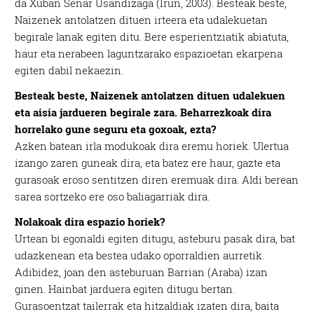
da Xuban Senar Usandizaga (Irun, 2003). Besteak beste,
Naizenek antolatzen dituen irteera eta udalekuetan
begirale lanak egiten ditu. Bere esperientziatik abiatuta,
haur eta nerabeen laguntzarako espazioetan ekarpena
egiten dabil nekaezin.
Besteak beste, Naizenek antolatzen dituen udalekuen
eta aisia jardueren begirale zara. Beharrezkoak dira
horrelako gune seguru eta goxoak, ezta?
Azken batean irla modukoak dira eremu horiek. Ulertua
izango zaren guneak dira, eta batez ere haur, gazte eta
gurasoak eroso sentitzen diren eremuak dira. Aldi berean
sarea sortzeko ere oso baliagarriak dira.
Nolakoak dira espazio horiek?
Urtean bi egonaldi egiten ditugu, asteburu pasak dira, bat
udazkenean eta bestea udako oporraldien aurretik.
Adibidez, joan den asteburuan Barrian (Araba) izan
ginen. Hainbat jarduera egiten ditugu bertan.
Gurasoentzat tailerrak eta hitzaldiak izaten dira, baita