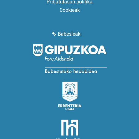
Pribatutasun politika
Cookieak
Babesleak: