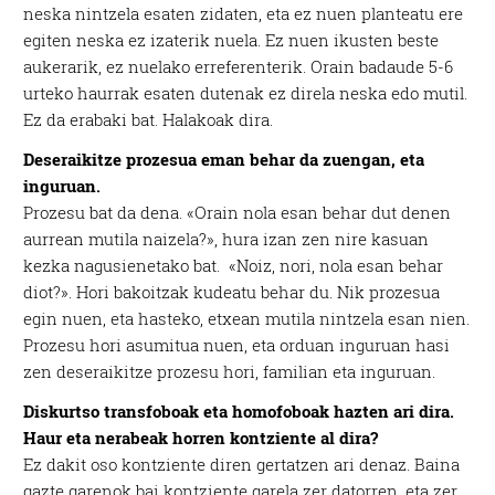
neska nintzela esaten zidaten, eta ez nuen planteatu ere
egiten neska ez izaterik nuela. Ez nuen ikusten beste
aukerarik, ez nuelako erreferenterik. Orain badaude 5-6
urteko haurrak esaten dutenak ez direla neska edo mutil.
Ez da erabaki bat. Halakoak dira.
Deseraikitze prozesua eman behar da zuengan, eta
inguruan.
Prozesu bat da dena. «Orain nola esan behar dut denen
aurrean mutila naizela?», hura izan zen nire kasuan
kezka nagusienetako bat. «Noiz, nori, nola esan behar
diot?». Hori bakoitzak kudeatu behar du. Nik prozesua
egin nuen, eta hasteko, etxean mutila nintzela esan nien.
Prozesu hori asumitua nuen, eta orduan inguruan hasi
zen deseraikitze prozesu hori, familian eta inguruan.
Diskurtso transfoboak eta homofoboak hazten ari dira.
Haur eta nerabeak horren kontziente al dira?
Ez dakit oso kontziente diren gertatzen ari denaz. Baina
gazte garenok bai kontziente garela zer datorren, eta zer