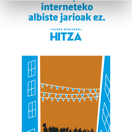
Find out more about how your personal data is processed
and set your preferences in the
details section
.
Guk eta gure bazkideek zure datu pertsonalak
prozesatzen ditugu, zure IP zenbakia, besteak beste,
teknologia erabiliz, cookieak adibidez, iragarki eta eduki
pertsonalizatuak eskaintzeko, iragarkiak eta edukia
neurtzeko, jendeari buruzko informazioa biltzeko eta
produktuak garatzeko. Zure datuak nork eta zertarako
erabiltzen dituen hauta dezakezu.
Bazkide batzuek ez dizute baimenik eskatzen, eta beren
interes komertzial legitimoetan babesten dira. Ikusi gure
bazkideen zerrenda, beren ustez zein helburutarako
duten interes legitimoa eta horren aurka nola egin
dezakezun ikusteko.
Lortu zure datu pertsonalak prozesatzeko moduari
buruzko informazio gehiago eta ezarri zure lehentasunak