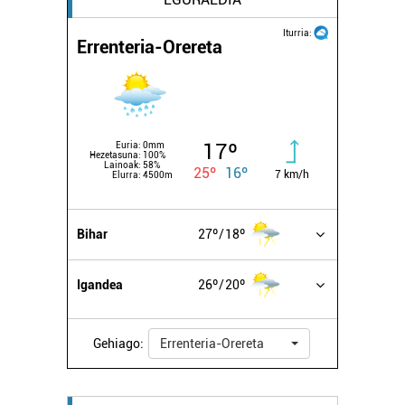
Iturria:
Errenteria-Orereta
17º
Euria:
0mm
Hezetasuna:
100%
Lainoak:
58%
25º
16º
7 km/h
Elurra:
4500m
Bihar
27º
18º
Igandea
26º
20º
Gehiago:
Errenteria-Orereta