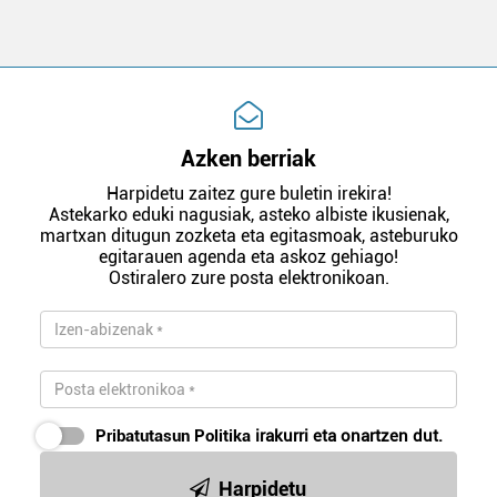
Azken berriak
Harpidetu zaitez gure buletin irekira!
Astekarko eduki nagusiak, asteko albiste ikusienak,
martxan ditugun zozketa eta egitasmoak, asteburuko
egitarauen agenda eta askoz gehiago!
Ostiralero zure posta elektronikoan.
Pribatutasun Politika
irakurri eta onartzen dut.
Harpidetu