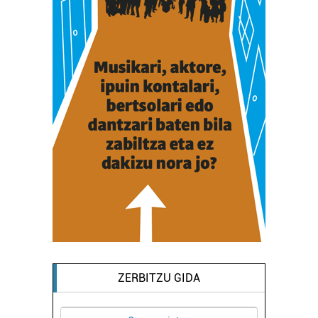
datuen atalean. Edozein unetan alda edo ken dezakezu
zure baimena Cookieen adierazpenean.
Webgune honek cookie propioak eta hirugarrenen cookie-
fitxategiak erabiltzen ditu. Zure esperientzia eta
zerbitzuak hobetzeko asmoz, cookie teknologiaz
baliatzen gara. Ohar hau onartuz gero, teknologia hori
erabiltzeko baimen esplizitua ematen diguzu.
Gehiago
irakurri
ZERBITZU GIDA