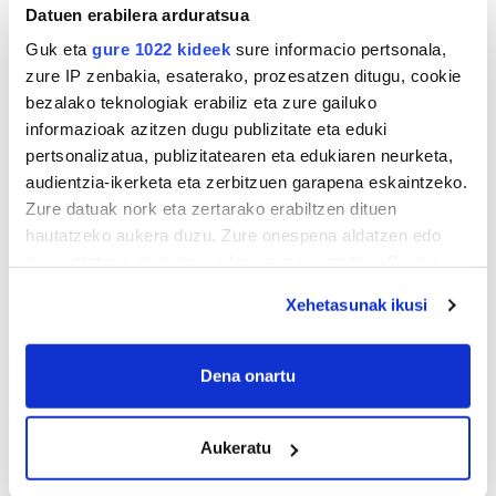
Datuen erabilera arduratsua
Guk eta
gure 1022 kideek
sure informacio pertsonala,
zure IP zenbakia, esaterako, prozesatzen ditugu, cookie
bezalako teknologiak erabiliz eta zure gailuko
informazioak azitzen dugu publizitate eta eduki
pertsonalizatua, publizitatearen eta edukiaren neurketa,
audientzia-ikerketa eta zerbitzuen garapena eskaintzeko.
Zure datuak nork eta zertarako erabiltzen dituen
hautatzeko aukera duzu. Zure onespena aldatzen edo
deuseztatzen ahal duzu edozein momentutan, Cookie
deklaraziotik edo Privacy triggerean klikatuz.
Xehetasunak ikusi
If you allow, we would also like to:
Collect information about your geographical
Dena onartu
location which can be accurate to within several
meters
Aukeratu
Identify your device by actively scanning it for
specific characteristics (fingerprinting)