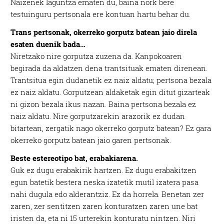
Naizenek laguntza ematen du, baina nork bere
testuinguru pertsonala ere kontuan hartu behar du.
Trans pertsonak, okerreko gorputz batean jaio direla
esaten duenik bada…
Niretzako nire gorputza zuzena da. Kanpokoaren
begirada da aldatzen dena trantsituak ematen direnean.
Trantsitua egin dudanetik ez naiz aldatu; pertsona bezala
ez naiz aldatu. Gorputzean aldaketak egin ditut gizarteak
ni gizon bezala ikus nazan. Baina pertsona bezala ez
naiz aldatu. Nire gorputzarekin arazorik ez dudan
bitartean, zergatik nago okerreko gorputz batean? Ez gara
okerreko gorputz batean jaio garen pertsonak.
Beste estereotipo bat, erabakiarena.
Guk ez dugu erabakirik hartzen. Ez dugu erabakitzen
egun batetik bestera neska izatetik mutil izatera pasa
nahi dugula edo alderantziz. Ez da horrela. Benetan zer
zaren, zer sentitzen zaren konturatzen zaren une bat
iristen da, eta ni 15 urterekin konturatu nintzen. Niri