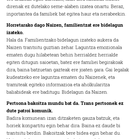
direnak ez dutelako seme-alaben izatea onartu. Beraz,
inportantea da familiek bat egitea haur eta nerabeekin.
Horretarako dago Naizen, familientzat ere bidelagun
izateko.
Hala da. Familientzako bidelagun izateko aukera da
Naizen trantsitu guztian zehar. Laguntza emozionala
ematen dugu hilabetean behin herrialdez herrialde
egiten ditugun saioetan, batez ere familiei begirakoak
dira, baina batzuetan gazteak ere joaten gara. Gai legalak
kudeatzeko ere laguntza ematen du Naizenek, eta
tramiteak egiteko informazioa eta aholkularitza
baliabideak ere baditugu. Bidelagun da Naizen.
Pertsona bakoitza mundu bat da. Trans pertsonek ez
dute patroi komunik.
Badira komunean izan ditzaketen gauza batzuk, eta
horiek konpartitu egin behar dira. Baina ez daude bi
trantsitu berdin. Bakoitzak bere bidea egin behar du.