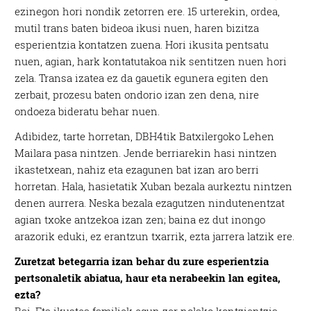
ezinegon hori nondik zetorren ere. 15 urterekin, ordea,
mutil trans baten bideoa ikusi nuen, haren bizitza
esperientzia kontatzen zuena. Hori ikusita pentsatu
nuen, agian, hark kontatutakoa nik sentitzen nuen hori
zela. Transa izatea ez da gauetik egunera egiten den
zerbait, prozesu baten ondorio izan zen dena, nire
ondoeza bideratu behar nuen.
Adibidez, tarte horretan, DBH4tik Batxilergoko Lehen
Mailara pasa nintzen. Jende berriarekin hasi nintzen
ikastetxean, nahiz eta ezagunen bat izan aro berri
horretan. Hala, hasietatik Xuban bezala aurkeztu nintzen
denen aurrera. Neska bezala ezagutzen nindutenentzat
agian txoke antzekoa izan zen; baina ez dut inongo
arazorik eduki, ez erantzun txarrik, ezta jarrera latzik ere.
Zuretzat betegarria izan behar du zure esperientzia
pertsonaletik abiatua, haur eta nerabeekin lan egitea,
ezta?