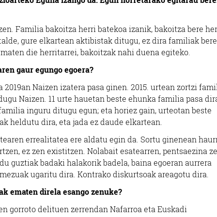
Oiartzun
Oiartzun
en. Familia bakoitza herri batekoa izanik, bakoitza bere he
alde, gure elkartean aktibistak ditugu, ez dira familiak bere
maten die herritarrei, bakoitzak nahi duena egiteko.
tearen gaur egungo egoera?
 2019an Naizen izatera pasa ginen. 2015. urtean zortzi fami
 dugu Naizen. 11 urte hauetan beste ehunka familia pasa dir
familia inguru ditugu egun; eta horiez gain, urteotan beste
ak heldutu dira, eta jada ez daude elkartean.
rtearen errealitatea ere aldatu egin da. Sortu ginenean haur
tzen, ez zen existitzen. Nolabait esatearren, pentsaezina ze
du guztiak badaki halakorik badela, baina egoeran aurrera
o mezuak ugaritu dira. Kontrako diskurtsoak areagotu dira.
rak ematen direla esango zenuke?
en gorroto delituen zerrendan Nafarroa eta Euskadi