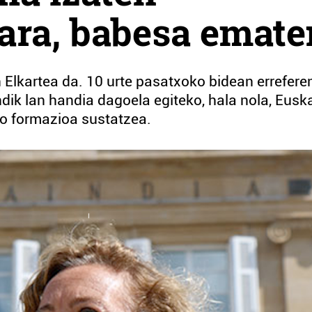
ara, babesa emate
Elkartea da. 10 urte pasatxoko bidean errefere
ndik lan handia dagoela egiteko, hala nola, Eusk
o formazioa sustatzea.