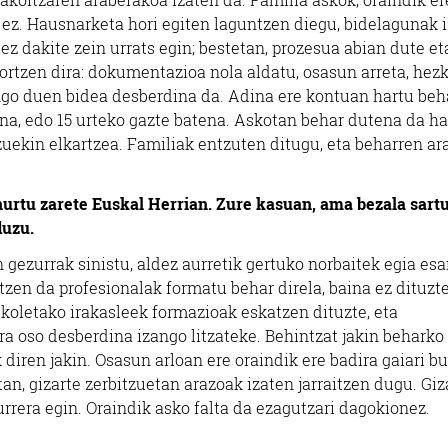
 ez. Hausnarketa hori egiten laguntzen diegu, bidelagunak i
z dakite zein urrats egin; bestetan, prozesua abian dute et
ortzen dira: dokumentazioa nola aldatu, osasun arreta, hez
ngo duen bidea desberdina da. Adina ere kontuan hartu beh
ena, edo 15 urteko gazte batena. Askotan behar dutena da ha
zuekin elkartzea. Familiak entzuten ditugu, eta beharren ar
ihurtu zarete Euskal Herrian. Zure kasuan, ama bezala sart
duzu.
 gezurrak sinistu, aldez aurretik gertuko norbaitek egia es
zen da profesionalak formatu behar direla, baina ez dituzt
koletako irakasleek formazioak eskatzen dituzte, eta
ra oso desberdina izango litzateke. Behintzat jakin beharko
 diren jakin. Osasun arloan ere oraindik ere badira gaiari b
an, gizarte zerbitzuetan arazoak izaten jarraitzen dugu. Giz
rrera egin. Oraindik asko falta da ezagutzari dagokionez.