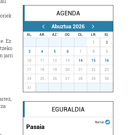
Hau
AGENDA
horiek
Abuztua 2026
AL.
AR.
AZ.
OG.
OL.
LR.
IG.
e. Ez
27
28
29
30
31
1
2
atzeko
3
4
5
6
7
8
9
 jarri
10
11
12
13
14
15
16
17
18
19
20
21
22
23
24
25
26
27
28
29
30
31
1
2
3
4
5
6
arrez,
tza
EGURALDIA
Iturria:
Pasaia
e,