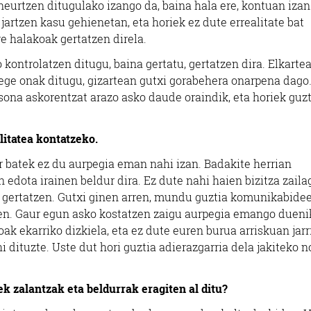
eurtzen ditugulako izango da, baina hala ere, kontuan izan
jartzen kasu gehienetan, eta horiek ez dute errealitate bat
e halakoak gertatzen direla.
kontrolatzen ditugu, baina gertatu, gertatzen dira. Elkarte
lege onak ditugu, gizartean gutxi gorabehera onarpena dago
sona askorentzat arazo asko daude oraindik, eta horiek guz
litatea kontatzeko.
r batek ez du aurpegia eman nahi izan. Badakite herrian
n edota irainen beldur dira. Ez dute nahi haien bizitza zaila
a gertatzen. Gutxi ginen arren, mundu guztia komunikabidee
goen. Gaur egun asko kostatzen zaigu aurpegia emango dueni
ak ekarriko dizkiela, eta ez dute euren burua arriskuan jarr
ituzte. Uste dut hori guztia adierazgarria dela jakiteko n
k zalantzak eta beldurrak eragiten al ditu?