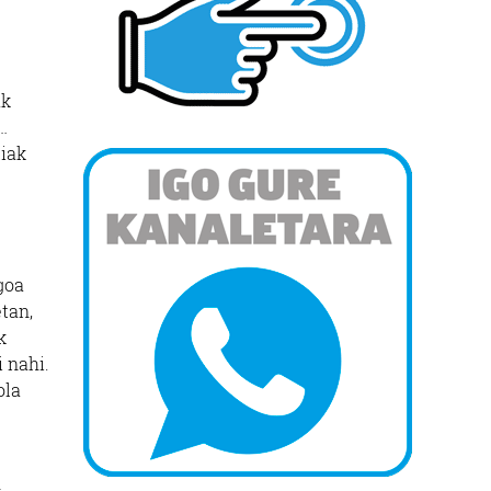
ak
…
tiak
goa
tan,
k
i nahi.
ola