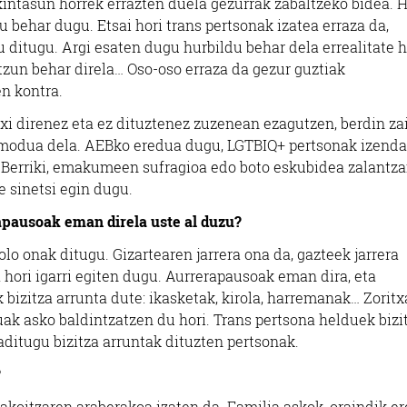
kintasun horrek errazten duela gezurrak zabaltzeko bidea. 
behar dugu. Etsai hori trans pertsonak izatea erraza da,
u ditugu. Argi esaten dugu hurbildu behar dela errealitate 
tzun behar direla… Oso-oso erraza da gezur guztiak
en kontra.
xi direnez eta ez dituztenez zuzenean ezagutzen, berdin zai
ko modua dela. AEBko eredua dugu, LGTBIQ+ pertsonak izend
a. Berriki, emakumeen sufragioa edo boto eskubidea zalantzan
e sinetsi egin dugu.
apausoak eman direla uste al duzu?
olo onak ditugu. Gizartearen jarrera ona da, gazteek jarrera
 hori igarri egiten dugu. Aurrerapausoak eman dira, eta
bizitza arrunta dute: ikasketak, kirola, harremanak… Zoritx
uak asko baldintzatzen du hori. Trans pertsona helduek bizi
baditugu bizitza arruntak dituzten pertsonak.
?
koitzaren araberakoa izaten da. Familia askok, oraindik er