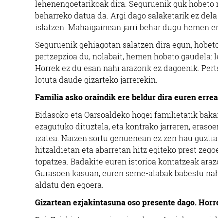
lehenengoetarikoak dira. Seguruenik guk hobeto n
beharreko datua da. Argi dago salaketarik ez dela 
islatzen. Mahaigainean jarri behar dugu hemen er
Seguruenik gehiagotan salatzen dira egun, hobeto 
pertzepzioa du, nolabait, hemen hobeto gaudela: 
Horrek ez du esan nahi arazorik ez dagoenik. Pert
lotuta daude gizarteko jarrerekin.
Familia asko oraindik ere beldur dira euren errea
Bidasoko eta Oarsoaldeko hogei familietatik baka
ezagutuko dituztela, eta kontrako jarreren, erasoe
izatea. Naizen sortu genuenean ez zen hau guzti
hitzaldietan eta abarretan hitz egiteko prest ze
topatzea. Badakite euren istorioa kontatzeak arazo
Gurasoen kasuan, euren seme-alabak babestu nahi d
aldatu den egoera.
Gizartean ezjakintasuna oso presente dago. Horre