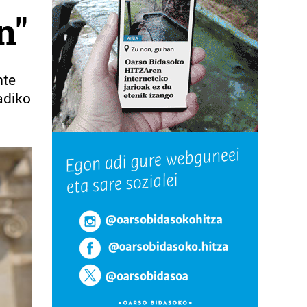
n"
nte
adiko