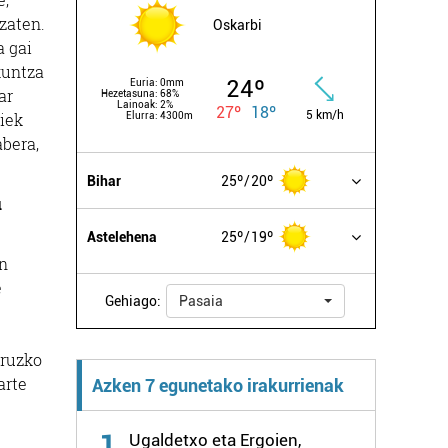
zaten.
Oskarbi
a gai
kuntza
24º
Euria:
0mm
ar
Hezetasuna:
68%
Lainoak:
2%
27º
18º
5 km/h
iek
Elurra:
4300m
abera,
Bihar
25º
20º
u
Astelehena
25º
19º
an
e
Gehiago:
Pasaia
uruzko
arte
Azken 7 egunetako irakurrienak
1
Ugaldetxo eta Ergoien,