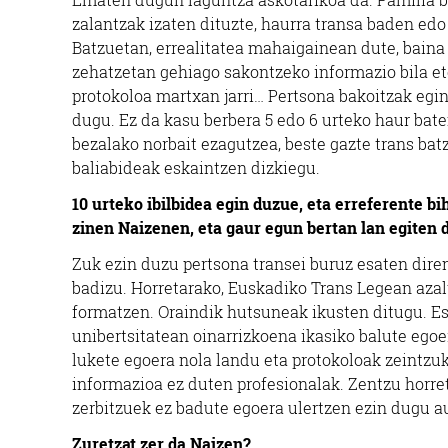
zalantzak izaten dituzte, haurra transa baden edo
Batzuetan, errealitatea mahaigainean dute, baina e
zehatzetan gehiago sakontzeko informazio bila et
protokoloa martxan jarri… Pertsona bakoitzak egi
dugu. Ez da kasu berbera 5 edo 6 urteko haur bat
bezalako norbait ezagutzea, beste gazte trans bat
baliabideak eskaintzen dizkiegu.
10 urteko ibilbidea egin duzue, eta erreferente b
zinen Naizenen, eta gaur egun bertan lan egiten 
Zuk ezin duzu pertsona transei buruz esaten diren
badizu. Horretarako, Euskadiko Trans Legean azalt
formatzen. Oraindik hutsuneak ikusten ditugu. Es
unibertsitatean oinarrizkoena ikasiko balute egoe
lukete egoera nola landu eta protokoloak zeintzuk
informazioa ez duten profesionalak. Zentzu horret
zerbitzuek ez badute egoera ulertzen ezin dugu au
Zuretzat zer da Naizen?