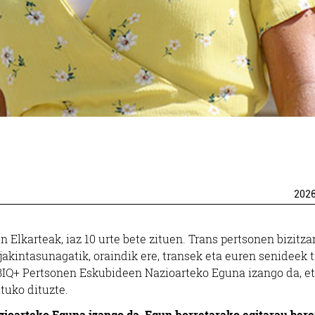
202
Elkarteak, iaz 10 urte bete zituen. Trans pertsonen bizitza
Ikastetxeak
Ikastetxeak
jakintasunagatik, oraindik ere, transek eta euren senideek 
GTBIQ+ Pertsonen Eskubideen Nazioarteko Eguna izango da, e
tuko dituzte.
ZALDE HERRI ESKOLA
HAURTZARO IKAS
zioarteko Eguna izango da. Egun horretarako egitarau bere