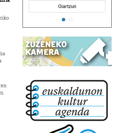
Oiartzun
rriko
lia
a
ren
n.