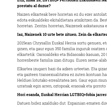
Oiartzun
prestatu al duzue?
Naizen elkarteak bere horretan ez du ezer antolatz
edota eskualdeko ekitaldietara atxikitzen da. Best
horretan. Zentzu horretan, Naizenek askatasuna e
Iaz, Naizenek 10 urte bete zituen. Zein da elkar
2015ean Chrysallis Euskal Herria sortu genuen, eta
ginen, eta gaur egun 350 familia inguruk osatzen
elkartetik. Oarsoaldeko eta Bidasoako kasuan, 20 
horrenbeste familia izan ditugu. Euren seme-alab
Elkartea izugarri hazi da azken urteetan. Eta giza
eta gazteen transexualitatea ez zuten kontuan har
Helduei lotutako errealitatea zen. Gaur egun mun
urratsak egin arren, oztopoak, erasoak eta gorrot
Hori esanda, Euskal Herrian LGTBIQ+fobia jarre
Datuen bidez azalduko dut. Espainian ematen dir