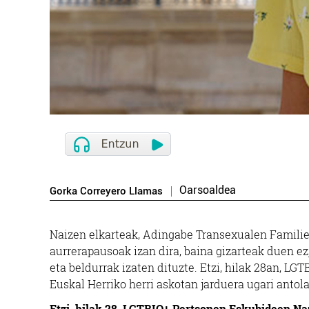
Oarsoaldea
Gorka Correyero Llamas
N
aizen elkarteak, Adingabe Transexualen Familien 
Ikastetxeak
aurrerapausoak izan dira, baina gizarteak duen ez
eta beldurrak izaten dituzte. Etzi, hilak 28an, L
Euskal Herriko herri askotan jarduera ugari antola
HAURTZARO IKASTOLA
ELI
Etzi, hilak 28, LGTBIQ+ Pertsonen Eskubideen Na