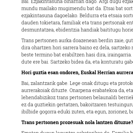
Bai. Ezjakintasuna oinarrian dago. Argi dugu ezja
mundu mailako mugimendu bat da. Etsai bat sortu 
ezjakintasuna dagoelako. Beldurra eta etsaia sort
dauden tokietara, familiak eta trans pertsonak en
desmuntatzea, ebidentzia handiak baititugu hori
Trans pertsonen aurka doazenean berdin zaie, gut
dira ohartzen hori sarrera baino ez dela, sartze
beste termino bat erabiltzen hasi dira, iraingarri
dute ere bai. Sartzeko bidea da, eta konturatu gab
Hori guztia esan ondoren, Euskal Herrian aurrer
Bai, zalantzarik gabe. Lege onak ditugu eta protok
aurrerakoiak dituzte. Onarpena erabatekoa da, eta
lehendabizikoz trans pertsonen belaunaldi berriek 
ez da guztiekin gertatzen, bakoitzaren testuingur
ibilbide gogorra eduki zuten, eta egun, zorionez, 
Trans pertsonen prozesuak nola lantzen dituzue
Ematen dugun laguntza askotarikoa da. Familia ba