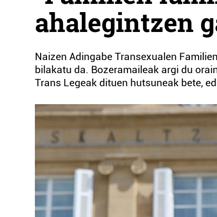
ahalegintzen g
Naizen Adingabe Transexualen Familien 
bilakatu da. Bozeramaileak argi du orai
Trans Legeak dituen hutsuneak bete, ed