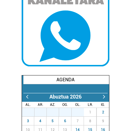
Lortu zure datu pertsonalak prozesatzeko moduari
buruzko informazio gehiago eta ezarri zure lehentasunak
datuen atalean. Edozein unetan alda edo ken dezakezu
zure baimena Cookieen adierazpenean.
Webgune honek cookie propioak eta hirugarrenen cookie-
fitxategiak erabiltzen ditu. Zure esperientzia eta
zerbitzuak hobetzeko asmoz, cookie teknologiaz
baliatzen gara. Ohar hau onartuz gero, teknologia hori
erabiltzeko baimen esplizitua ematen diguzu.
Gehiago
AGENDA
irakurri
Abuztua 2026
AL.
AR.
AZ.
OG.
OL.
LR.
IG.
27
28
29
30
31
1
2
3
4
5
6
7
8
9
10
11
12
13
14
15
16