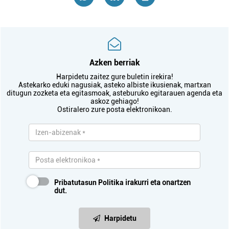
Azken berriak
Harpidetu zaitez gure buletin irekira!
Astekarko eduki nagusiak, asteko albiste ikusienak, martxan
ditugun zozketa eta egitasmoak, asteburuko egitarauen agenda eta
askoz gehiago!
Ostiralero zure posta elektronikoan.
Pribatutasun Politika
irakurri eta onartzen
dut.
Harpidetu