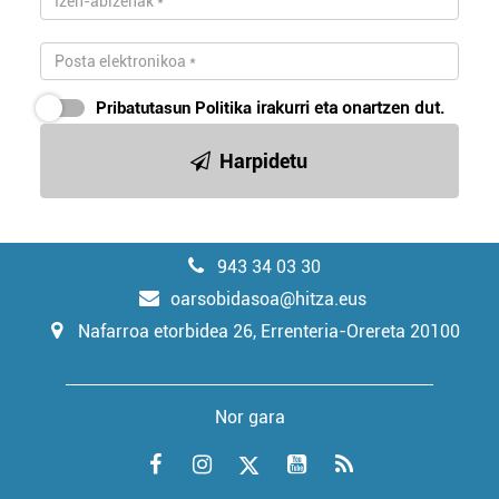
Pribatutasun Politika
irakurri eta onartzen dut.
Harpidetu
943 34 03 30
oarsobidasoa@hitza.eus
Nafarroa etorbidea 26, Errenteria-Orereta 20100
Nor gara