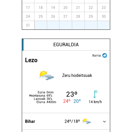
17
18
19
20
21
22
23
24
25
26
27
28
29
30
31
1
2
3
4
5
6
EGURALDIA
Iturria:
Lezo
Zeru hodeitsuak
23º
Euria:
0mm
Hezetasuna:
69%
Lainoak:
36%
24º
20º
14 km/h
Elurra:
4400m
Bihar
24º
18º