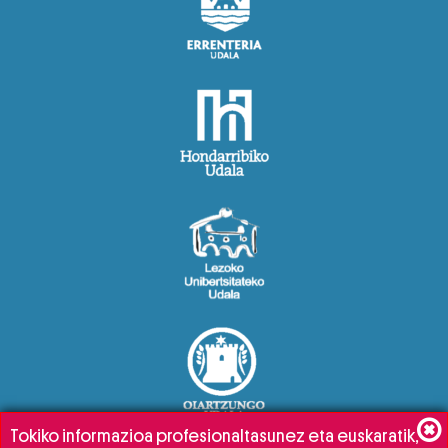
Tokiko informazioa profesionaltasunez eta euskaratik,