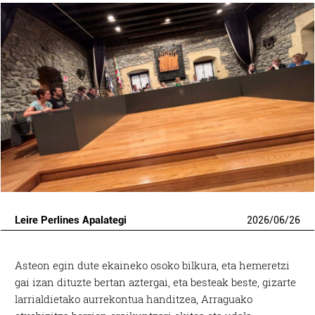
Leire Perlines Apalategi
2026
/
06
/
26
Asteon egin dute ekaineko osoko bilkura, eta hemeretzi
gai izan dituzte bertan aztergai, eta besteak beste, gizarte
larrialdietako aurrekontua handitzea, Arraguako