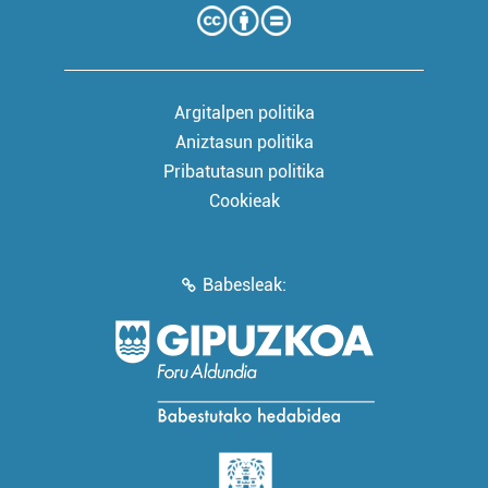
Argitalpen politika
Aniztasun politika
Pribatutasun politika
Cookieak
Babesleak: