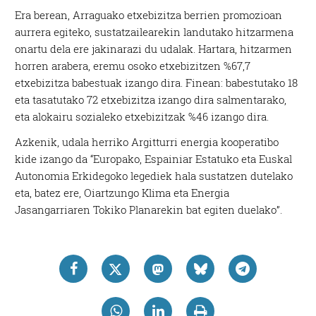
Era berean, Arraguako etxebizitza berrien promozioan
aurrera egiteko, sustatzailearekin landutako hitzarmena
onartu dela ere jakinarazi du udalak. Hartara, hitzarmen
horren arabera, eremu osoko etxebizitzen %67,7
etxebizitza babestuak izango dira. Finean: babestutako 18
eta tasatutako 72 etxebizitza izango dira salmentarako,
eta alokairu sozialeko etxebizitzak %46 izango dira.
Azkenik, udala herriko Argitturri energia kooperatibo
kide izango da “Europako, Espainiar Estatuko eta Euskal
Autonomia Erkidegoko legediek hala sustatzen dutelako
eta, batez ere, Oiartzungo Klima eta Energia
Jasangarriaren Tokiko Planarekin bat egiten duelako”.