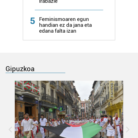
irabazle
5
Feminismoaren egun
handian ez da jana eta
edana falta izan
Gipuzkoa