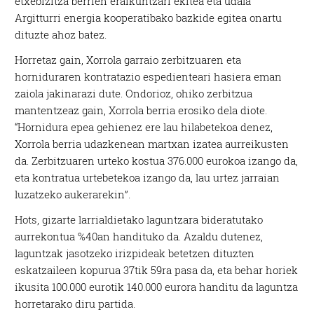
etxebizitza berrien eraikuntzari ekitea eta udala
Argitturri energia kooperatibako bazkide egitea onartu
dituzte ahoz batez.
Horretaz gain, Xorrola garraio zerbitzuaren eta
horniduraren kontratazio espedienteari hasiera eman
zaiola jakinarazi dute. Ondorioz, ohiko zerbitzua
mantentzeaz gain, Xorrola berria erosiko dela diote.
“Hornidura epea gehienez ere lau hilabetekoa denez,
Xorrola berria udazkenean martxan izatea aurreikusten
da. Zerbitzuaren urteko kostua 376.000 eurokoa izango da,
eta kontratua urtebetekoa izango da, lau urtez jarraian
luzatzeko aukerarekin”.
Hots, gizarte larrialdietako laguntzara bideratutako
aurrekontua %40an handituko da. Azaldu dutenez,
laguntzak jasotzeko irizpideak betetzen dituzten
eskatzaileen kopurua 37tik 59ra pasa da, eta behar horiek
ikusita 100.000 eurotik 140.000 eurora handitu da laguntza
horretarako diru partida.