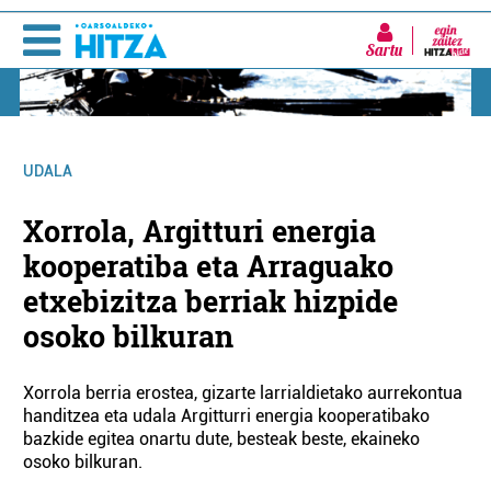
Sartu
UDALA
Xorrola, Argitturi energia
kooperatiba eta Arraguako
etxebizitza berriak hizpide
osoko bilkuran
Xorrola berria erostea, gizarte larrialdietako aurrekontua
handitzea eta udala Argitturri energia kooperatibako
bazkide egitea onartu dute, besteak beste, ekaineko
osoko bilkuran.