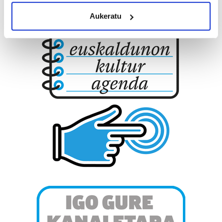
meters
Aukeratu
Identify your device by actively scanning it for
specific characteristics (fingerprinting)
Find out more about how your personal data is processed
and set your preferences in the
details section
.
Guk eta gure bazkideek zure datu pertsonalak
prozesatzen ditugu, zure IP zenbakia, besteak beste,
teknologia erabiliz, cookieak adibidez, iragarki eta eduki
pertsonalizatuak eskaintzeko, iragarkiak eta edukia
neurtzeko, jendeari buruzko informazioa biltzeko eta
produktuak garatzeko. Zure datuak nork eta zertarako
erabiltzen dituen hauta dezakezu.
Bazkide batzuek ez dizute baimenik eskatzen, eta beren
interes komertzial legitimoetan babesten dira. Ikusi gure
bazkideen zerrenda, beren ustez zein helburutarako
duten interes legitimoa eta horren aurka nola egin
dezakezun ikusteko.