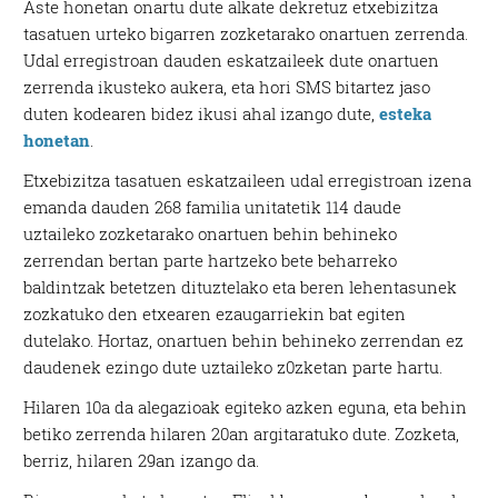
Aste honetan onartu dute alkate dekretuz etxebizitza
tasatuen urteko bigarren zozketarako onartuen zerrenda.
Udal erregistroan dauden eskatzaileek dute onartuen
zerrenda ikusteko aukera, eta hori SMS bitartez jaso
duten kodearen bidez ikusi ahal izango dute,
esteka
honetan
.
Etxebizitza tasatuen eskatzaileen udal erregistroan izena
emanda dauden 268 familia unitatetik 114 daude
uztaileko zozketarako onartuen behin behineko
zerrendan bertan parte hartzeko bete beharreko
baldintzak betetzen dituztelako eta beren lehentasunek
zozkatuko den etxearen ezaugarriekin bat egiten
dutelako. Hortaz, onartuen behin behineko zerrendan ez
daudenek ezingo dute uztaileko z0zketan parte hartu.
Hilaren 10a da alegazioak egiteko azken eguna, eta behin
betiko zerrenda hilaren 20an argitaratuko dute. Zozketa,
berriz, hilaren 29an izango da.