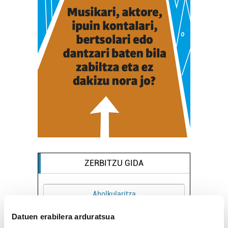
ZERBITZU GIDA
holkularitza
Euskaltegiak
Datuen erabilera arduratsua
DI AHOLKULARITZA
OIARTZUNGO INTXIXU AEK