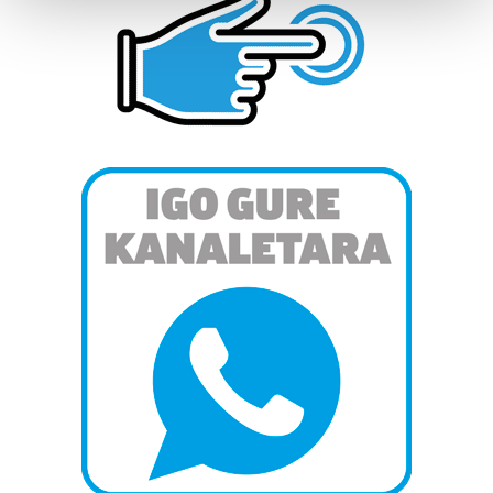
and set your preferences in the
details section
.
Guk eta gure bazkideek zure datu pertsonalak
prozesatzen ditugu, zure IP zenbakia, besteak beste,
teknologia erabiliz, cookieak adibidez, iragarki eta eduki
pertsonalizatuak eskaintzeko, iragarkiak eta edukia
neurtzeko, jendeari buruzko informazioa biltzeko eta
produktuak garatzeko. Zure datuak nork eta zertarako
erabiltzen dituen hauta dezakezu.
Bazkide batzuek ez dizute baimenik eskatzen, eta beren
interes komertzial legitimoetan babesten dira. Ikusi gure
bazkideen zerrenda, beren ustez zein helburutarako
duten interes legitimoa eta horren aurka nola egin
dezakezun ikusteko.
Lortu zure datu pertsonalak prozesatzeko moduari
buruzko informazio gehiago eta ezarri zure lehentasunak
datuen atalean. Edozein unetan alda edo ken dezakezu