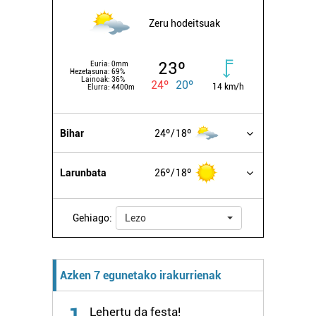
Zeru hodeitsuak
23º
Euria:
0mm
Hezetasuna:
69%
Lainoak:
36%
24º
20º
14 km/h
Elurra:
4400m
Bihar
24º
18º
Larunbata
26º
18º
Gehiago:
Lezo
Azken 7 egunetako irakurrienak
1
Lehertu da festa!