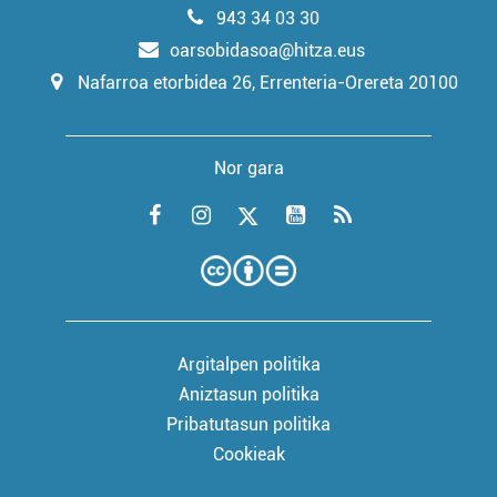
943 34 03 30
oarsobidasoa@hitza.eus
Nafarroa etorbidea 26, Errenteria-Orereta 20100
Nor gara
Argitalpen politika
Aniztasun politika
Pribatutasun politika
Cookieak