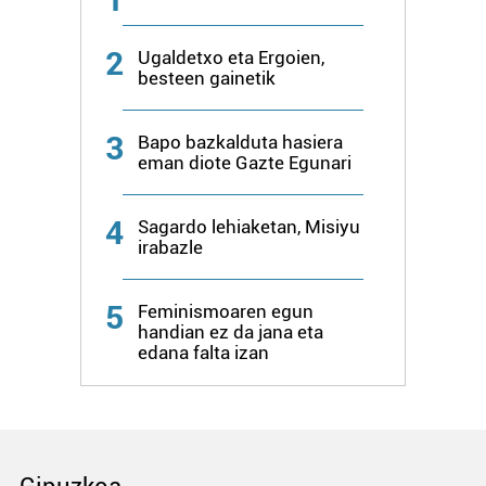
2
Ugaldetxo eta Ergoien,
besteen gainetik
3
Bapo bazkalduta hasiera
eman diote Gazte Egunari
4
Sagardo lehiaketan, Misiyu
irabazle
5
Feminismoaren egun
handian ez da jana eta
edana falta izan