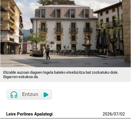
Elizalde auzoan dagoen logela bateko etxebizitza bat zozkatuko dute.
Bigarren eskukoa da.
Leire Perlines Apalategi
2026
/
07
/
02