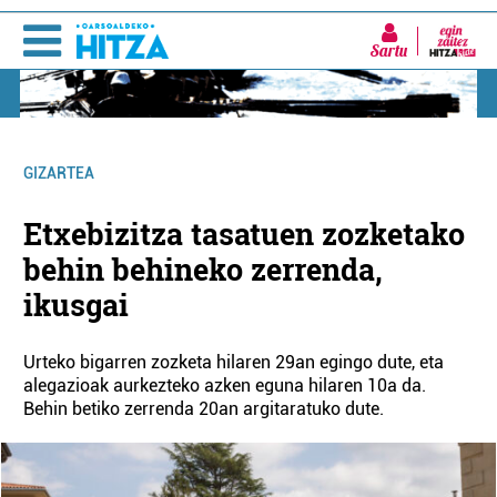
Sartu
GIZARTEA
Etxebizitza tasatuen zozketako
behin behineko zerrenda,
ikusgai
Urteko bigarren zozketa hilaren 29an egingo dute, eta
alegazioak aurkezteko azken eguna hilaren 10a da.
Behin betiko zerrenda 20an argitaratuko dute.