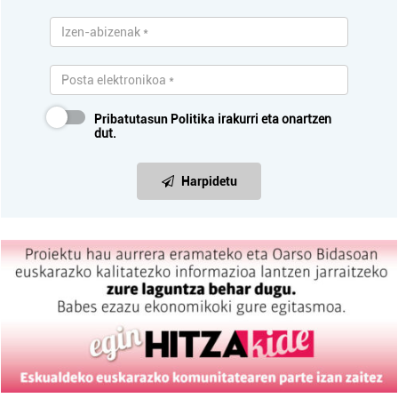
Pribatutasun Politika
irakurri eta onartzen
dut.
Harpidetu