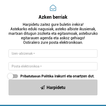
Azken berriak
Harpidetu zaitez gure buletin irekira!
Astekarko eduki nagusiak, asteko albiste ikusienak,
martxan ditugun zozketa eta egitasmoak, asteburuko
egitarauen agenda eta askoz gehiago!
Ostiralero zure posta elektronikoan.
Pribatutasun Politika
irakurri eta onartzen dut.
Harpidetu