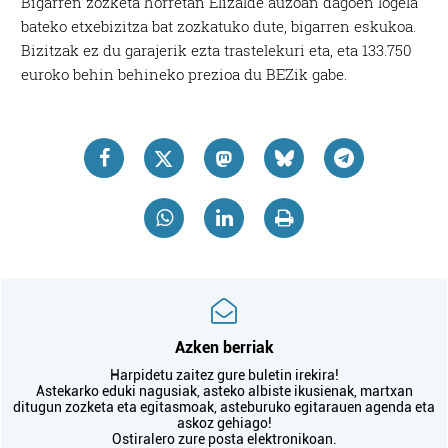
Bigarren zozketa horretan Elizalde auzoan dagoen logela
bateko etxebizitza bat zozkatuko dute, bigarren eskukoa.
Bizitzak ez du garajerik ezta trastelekuri eta, eta 133.750
euroko behin behineko prezioa du BEZik gabe.
Azken berriak
Harpidetu zaitez gure buletin irekira!
Astekarko eduki nagusiak, asteko albiste ikusienak, martxan
ditugun zozketa eta egitasmoak, asteburuko egitarauen agenda eta
askoz gehiago!
Ostiralero zure posta elektronikoan.