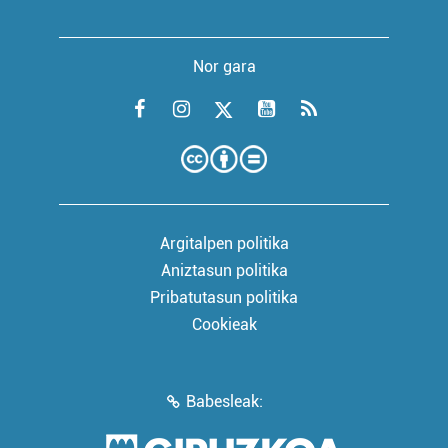
Nor gara
Argitalpen politika
Aniztasun politika
Pribatutasun politika
Cookieak
Babesleak: