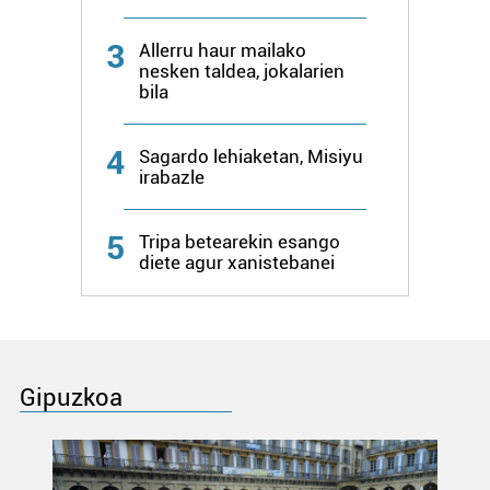
3
Allerru haur mailako
nesken taldea, jokalarien
bila
4
Sagardo lehiaketan, Misiyu
irabazle
5
Tripa betearekin esango
diete agur xanistebanei
Gipuzkoa