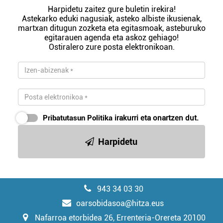
Harpidetu zaitez gure buletin irekira!
Astekarko eduki nagusiak, asteko albiste ikusienak,
martxan ditugun zozketa eta egitasmoak, asteburuko
egitarauen agenda eta askoz gehiago!
Ostiralero zure posta elektronikoan.
Pribatutasun Politika
irakurri eta onartzen dut.
Harpidetu
943 34 03 30
oarsobidasoa@hitza.eus
Nafarroa etorbidea 26, Errenteria-Orereta 20100