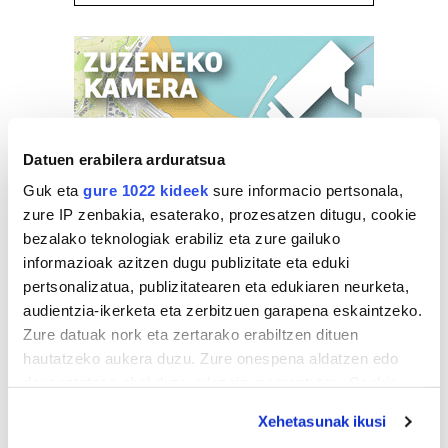
Datuen erabilera arduratsua
Guk eta
gure 1022 kideek
sure informacio pertsonala,
zure IP zenbakia, esaterako, prozesatzen ditugu, cookie
bezalako teknologiak erabiliz eta zure gailuko
informazioak azitzen dugu publizitate eta eduki
pertsonalizatua, publizitatearen eta edukiaren neurketa,
audientzia-ikerketa eta zerbitzuen garapena eskaintzeko.
Zure datuak nork eta zertarako erabiltzen dituen
hautatzeko aukera duzu. Zure onespena aldatzen edo
deuseztatzen ahal duzu edozein momentutan, Cookie
deklaraziotik edo Privacy triggerean klikatuz.
Xehetasunak ikusi