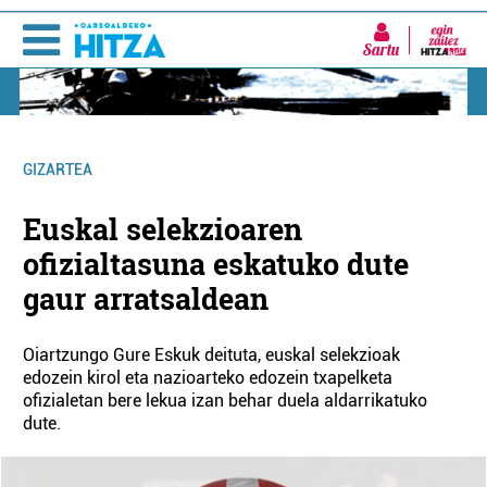
Sartu
GIZARTEA
Euskal selekzioaren
ofizialtasuna eskatuko dute
gaur arratsaldean
Oiartzungo Gure Eskuk deituta, euskal selekzioak
edozein kirol eta nazioarteko edozein txapelketa
ofizialetan bere lekua izan behar duela aldarrikatuko
dute.