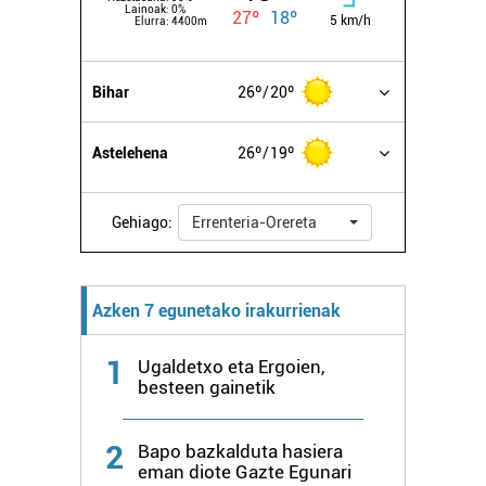
Lainoak:
0%
27º
18º
5 km/h
Elurra:
4400m
Bihar
26º
20º
Astelehena
26º
19º
Gehiago:
Errenteria-Orereta
Azken 7 egunetako irakurrienak
1
Ugaldetxo eta Ergoien,
besteen gainetik
2
Bapo bazkalduta hasiera
eman diote Gazte Egunari