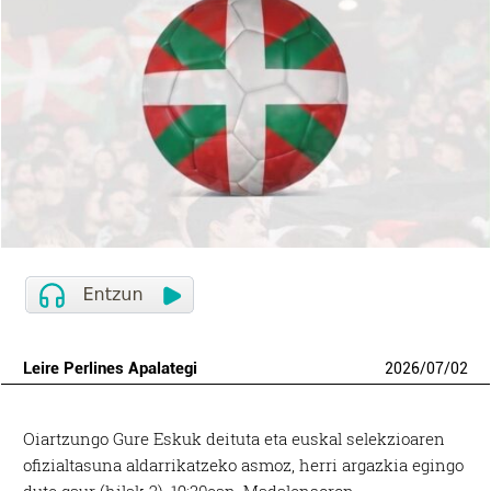
Leire Perlines Apalategi
2026
/
07
/
02
Oiartzungo Gure Eskuk deituta eta euskal selekzioaren
ofizialtasuna aldarrikatzeko asmoz, herri argazkia egingo
dute gaur (hilak 2), 19:30ean, Madalensoron.