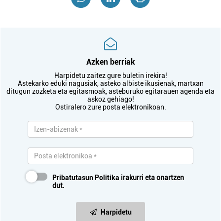
Azken berriak
Harpidetu zaitez gure buletin irekira!
Astekarko eduki nagusiak, asteko albiste ikusienak, martxan
ditugun zozketa eta egitasmoak, asteburuko egitarauen agenda eta
askoz gehiago!
Ostiralero zure posta elektronikoan.
Pribatutasun Politika
irakurri eta onartzen
dut.
Harpidetu