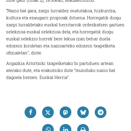
“Nazio bat gara, zazpi lurraldez osatutakoa, hizkuntza,
kultura eta ezaugarri propioak dituena. Horregatik diogu
zazpi lurraldetako euskal herritarrok ordezkatzen gaituen
selekzioa euskal selekzioa dela, eta horregatik diogu
euskal selekzio horrek bere lekua izan behar duela
edozein kiroletan eta nazioarteko edozein txapelketa
ofizialetan”, diote.
Argazkia Aitortxiki txapelketako bi partiduen artean
aterako dute, eta erakutsiko dute “munduko nazio bat
dagoela hemen: Euskal Herria”.