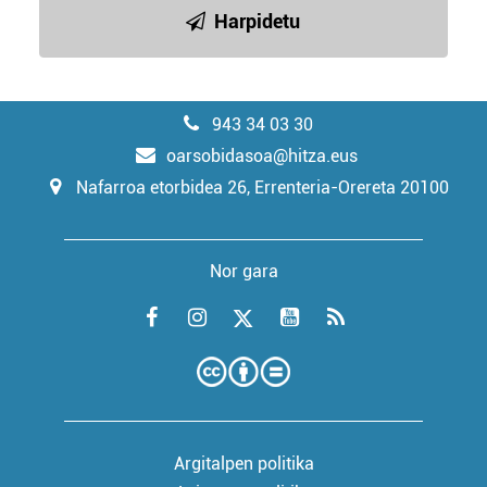
Harpidetu
943 34 03 30
oarsobidasoa@hitza.eus
Nafarroa etorbidea 26, Errenteria-Orereta 20100
Nor gara
Argitalpen politika