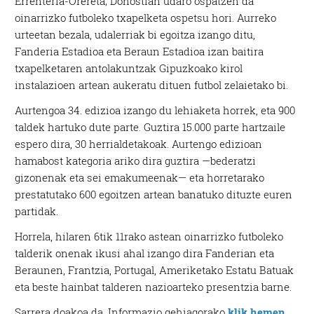
Errenteria-Orereta; Donostian udaro ospatzen da
oinarrizko futboleko txapelketa ospetsu hori. Aurreko
urteetan bezala, udalerriak bi egoitza izango ditu,
Fanderia Estadioa eta Beraun Estadioa izan baitira
txapelketaren antolakuntzak Gipuzkoako kirol
instalazioen artean aukeratu dituen futbol zelaietako bi.
Aurtengoa 34. edizioa izango du lehiaketa horrek, eta 900
taldek hartuko dute parte. Guztira 15.000 parte hartzaile
espero dira, 30 herrialdetakoak. Aurtengo edizioan
hamabost kategoria ariko dira guztira —bederatzi
gizonenak eta sei emakumeenak— eta horretarako
prestatutako 600 egoitzen artean banatuko dituzte euren
partidak.
Horrela, hilaren 6tik 11rako astean oinarrizko futboleko
talderik onenak ikusi ahal izango dira Fanderian eta
Beraunen, Frantzia, Portugal, Ameriketako Estatu Batuak
eta beste hainbat talderen nazioarteko presentzia barne.
Sarrera doakoa da. Informazio gehiagorako
klik hemen
.