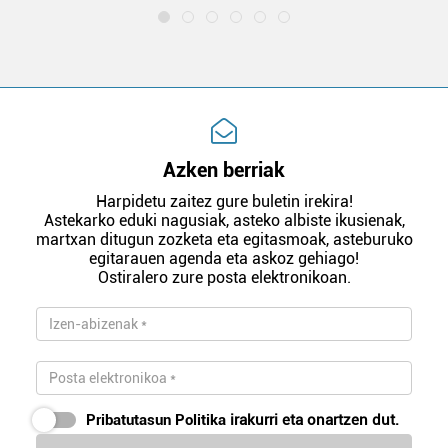
Azken berriak
Harpidetu zaitez gure buletin irekira!
Astekarko eduki nagusiak, asteko albiste ikusienak,
martxan ditugun zozketa eta egitasmoak, asteburuko
egitarauen agenda eta askoz gehiago!
Ostiralero zure posta elektronikoan.
Pribatutasun Politika
irakurri eta onartzen dut.