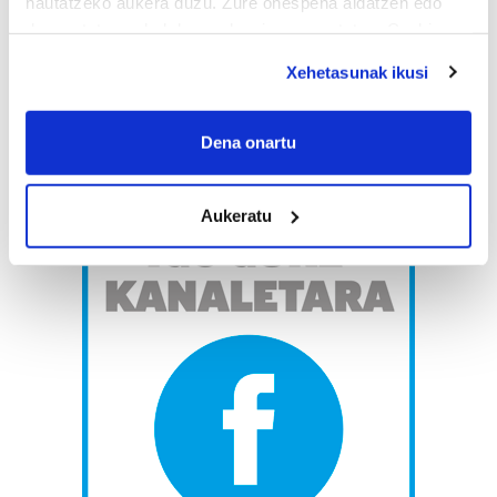
hautatzeko aukera duzu. Zure onespena aldatzen edo
deuseztatzen ahal duzu edozein momentutan, Cookie
deklaraziotik edo Privacy triggerean klikatuz.
Xehetasunak ikusi
If you allow, we would also like to:
Collect information about your geographical
Dena onartu
location which can be accurate to within several
meters
Aukeratu
Identify your device by actively scanning it for
specific characteristics (fingerprinting)
Find out more about how your personal data is processed
and set your preferences in the
details section
.
Guk eta gure bazkideek zure datu pertsonalak
prozesatzen ditugu, zure IP zenbakia, besteak beste,
teknologia erabiliz, cookieak adibidez, iragarki eta eduki
pertsonalizatuak eskaintzeko, iragarkiak eta edukia
neurtzeko, jendeari buruzko informazioa biltzeko eta
produktuak garatzeko. Zure datuak nork eta zertarako