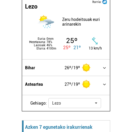
irakurri
Iturria:
Lezo
Zeru hodeitsuak euri
arinarekin
25º
Euria:
0mm
Hezetasuna:
78%
Lainoak:
46%
25º
21º
13 km/h
Elurra:
4100m
Bihar
26º
19º
Asteartea
27º
19º
Gehiago:
Lezo
Azken 7 egunetako irakurrienak