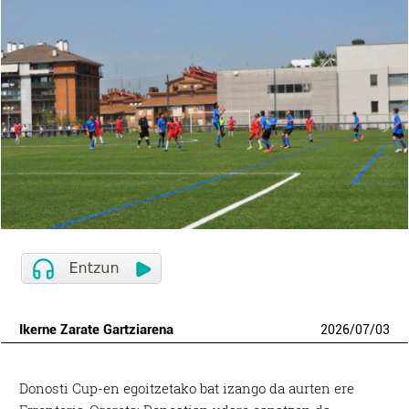
Ikerne Zarate Gartziarena
2026
/
07
/
03
Donosti Cup-en egoitzetako bat izango da aurten ere