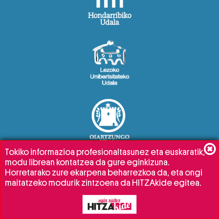
Tokiko informazioa profesionaltasunez eta euskaratik,
modu librean kontatzea da gure eginkizuna.
Horretarako zure ekarpena beharrezkoa da, eta ongi
maitatzeko modurik zintzoena da HITZAkide egitea.