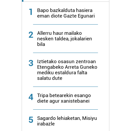
1
Bapo bazkalduta hasiera
eman diote Gazte Egunari
2
Allerru haur mailako
nesken taldea, jokalarien
bila
3
Iztietako osasun zentroan
Etengabeko Arreta Guneko
mediku estaldura falta
salatu dute
4
Tripa betearekin esango
diete agur xanistebanei
5
Sagardo lehiaketan, Misiyu
irabazle