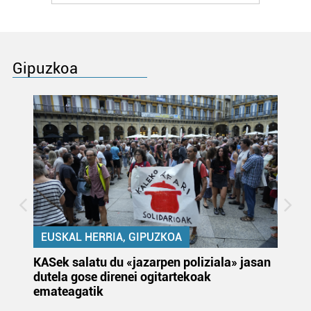
Gipuzkoa
EUSKAL HERRIA, GIPUZKOA
KASek salatu du «jazarpen poliziala» jasan
Pa
dutela gose direnei ogitartekoak
da
emateagatik
«s