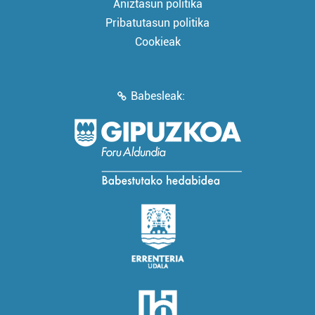
Aniztasun politika
Pribatutasun politika
Cookieak
Babesleak: