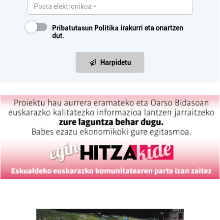
Pribatutasun Politika
irakurri eta onartzen
dut.
Harpidetu