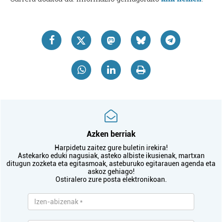
Azken berriak
Harpidetu zaitez gure buletin irekira!
Astekarko eduki nagusiak, asteko albiste ikusienak, martxan
ditugun zozketa eta egitasmoak, asteburuko egitarauen agenda eta
askoz gehiago!
Ostiralero zure posta elektronikoan.