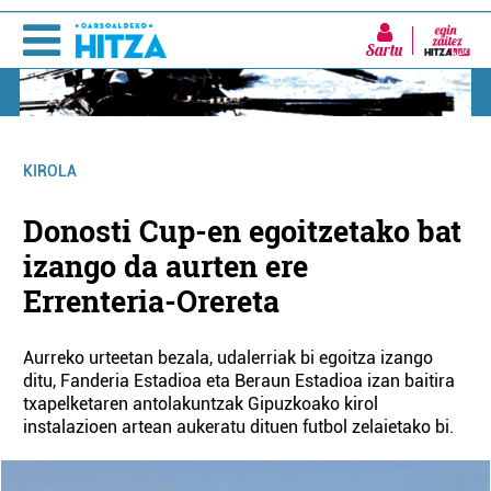
Sartu
KIROLA
Donosti Cup-en egoitzetako bat
izango da aurten ere
Errenteria-Orereta
Aurreko urteetan bezala, udalerriak bi egoitza izango
ditu, Fanderia Estadioa eta Beraun Estadioa izan baitira
txapelketaren antolakuntzak Gipuzkoako kirol
instalazioen artean aukeratu dituen futbol zelaietako bi.