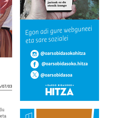
6
/
07
/
03
 du
 eta