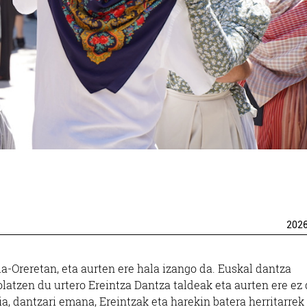
202
a-Oreretan, eta aurten ere hala izango da. Euskal dantza
olatzen du urtero Ereintza Dantza taldeak eta aurten ere ez
a, dantzari emana, Ereintzak eta harekin batera herritarrek