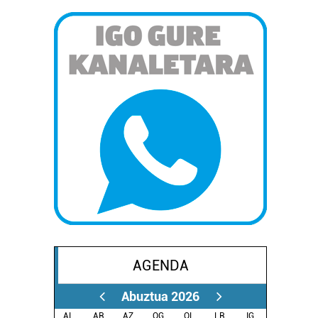
AGENDA
Abuztua 2026
AL.
AR.
AZ.
OG.
OL.
LR.
IG.