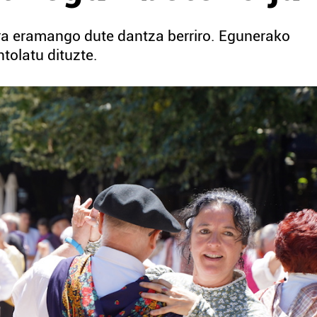
ara eramango dute dantza berriro. Egunerako
tolatu dituzte.