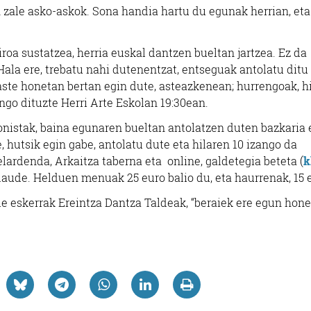
n zale asko-askok. Sona handia hartu du egunak herrian, eta
roa sustatzea, herria euskal dantzen bueltan jartzea. Ez da
Hala ere, trebatu nahi dutenentzat, entseguak antolatu ditu
ste honetan bertan egin dute, asteazkenean; hurrengoak, h
ingo dituzte Herri Arte Eskolan 19:30ean.
nistak, baina egunaren bueltan antolatzen duten bazkaria 
, hutsik egin gabe, antolatu dute eta hilaren 10 izango da
elardenda, Arkaitza taberna eta online, galdetegia beteta (
k
ude. Helduen menuak 25 euro balio du, eta haurrenak, 15 
e eskerrak Ereintza Dantza Taldeak, “beraiek ere egun hon