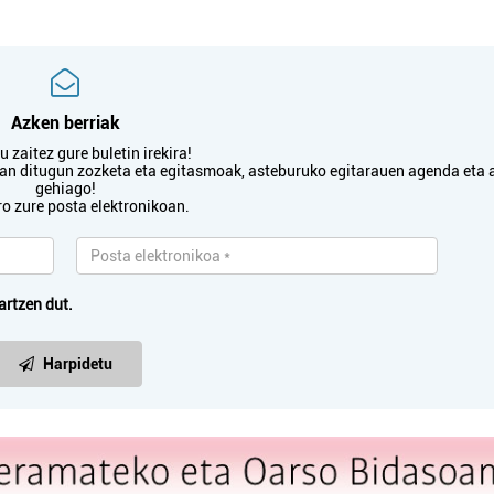
Azken berriak
 zaitez gure buletin irekira!
txan ditugun zozketa eta egitasmoak, asteburuko egitarauen agenda eta 
gehiago!
ro zure posta elektronikoan.
ungintza
Estetika
artzen dut.
 LARREA
ITZIAR EDERGINTZA
KOLOGIA
Harpidetu
Irun
Oiartzun