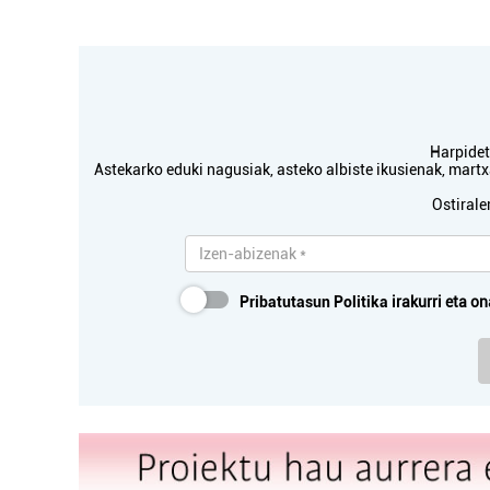
Harpidetu
Astekarko eduki nagusiak, asteko albiste ikusienak, mar
Ostirale
Osas
Pribatutasun Politika
irakurri eta on
JONE
PSI