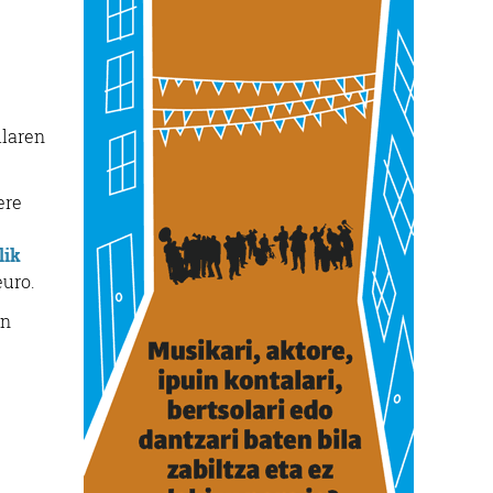
ilaren
ere
lik
euro.
en