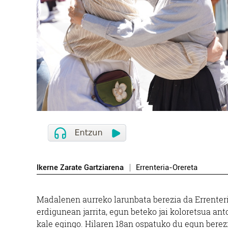
Ikerne Zarate Gartziarena
Errenteria-Orereta
Madalenen aurreko larunbata berezia da Errenteri
erdigunean jarrita, egun beteko jai koloretsua ant
kale egingo. Hilaren 18an ospatuko du egun berezi