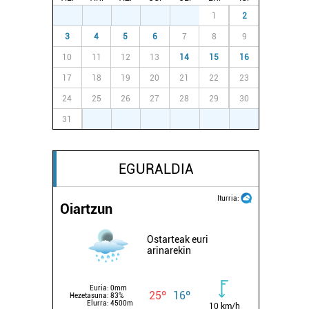
27
28
29
30
31
1
2
3
4
5
6
7
8
9
10
11
12
13
14
15
16
17
18
19
20
21
22
23
24
25
26
27
28
29
30
31
1
2
3
4
5
6
EGURALDIA
Iturria:
Oiartzun
Ostarteak euri
arinarekin
Euria:
0mm
25º
16º
Hezetasuna:
83%
Elurra:
4500m
10 km/h