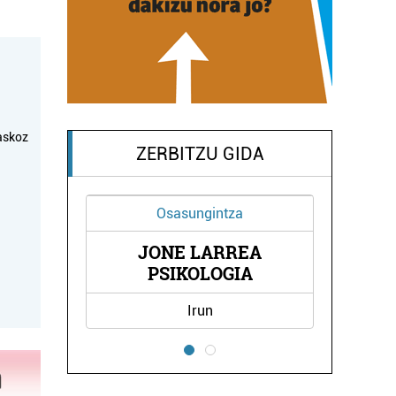
askoz
ZERBITZU GIDA
Osasungintza
Es
JONE LARREA
ITZIAR 
PSIKOLOGIA
Irun
Oi