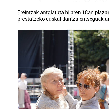
Ereintzak antolatuta hilaren 18an plaz
prestatzeko euskal dantza entseguak an