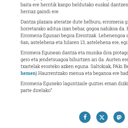
baita ere herritik kanpo heldutako euskal dantze
herriaz gaindi ere.
Dantza plazara ateratze dute helburu, erromeria gi
horretarako aditua izan behar, gogoa nahikoa da. 
Erromeria Egunari begira Ereintzak. Lehenengoa a
6an, astelehena eta hilaren 13, astelehena ere, eg
Erromera Egunean dantza eta musika dira protago
gero eta jendetsuagoa bihurtzen ari da. Aurten ere
txartelak erosteko azken eguna. Saltokiak, PAki B
hemen
).Haurrentzako menua eta beganoa ere bada
Erromeria Eguneko laguntzaile guztiei eman dizki
parte direlako”.