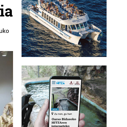
ia
duko