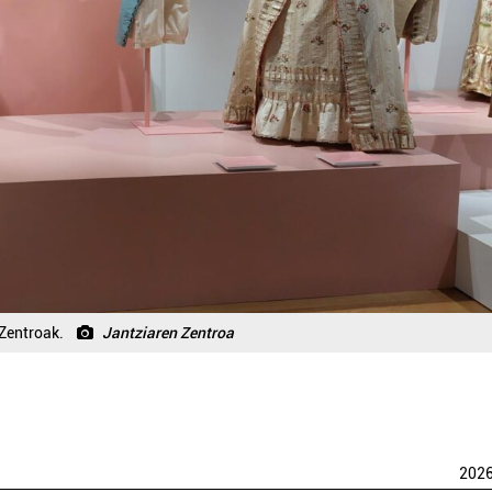
 Zentroak.
Jantziaren Zentroa
202