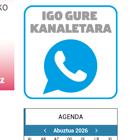
AGENDA
Abuztua 2026
AL.
AR.
AZ.
OG.
OL.
LR.
IG.