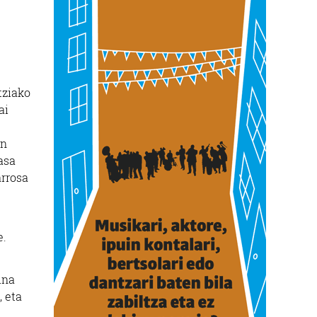
tziako
ai
en
asa
arrosa
e.
una
, eta