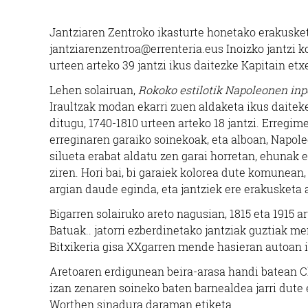
Jantziaren Zentroko ikasturte honetako erakusketa
jantziarenzentroa@errenteria.eus Inoizko jantzi 
urteen arteko 39 jantzi ikus daitezke Kapitain etx
Lehen solairuan,
Rokoko estilotik Napoleonen inp
Iraultzak modan ekarri zuen aldaketa ikus daitek
ditugu, 1740-1810 urteen arteko 18 jantzi. Erregi
erreginaren garaiko soinekoak, eta alboan, Napo
silueta erabat aldatu zen garai horretan, ehunak
ziren. Hori bai, bi garaiek kolorea dute komunean,
argian daude eginda, eta jantziek ere erakusketa 
Bigarren solairuko areto nagusian, 1815 eta 1915 a
Batuak.. jatorri ezberdinetako jantziak guztiak 
Bitxikeria gisa XXgarren mende hasieran autoan ib
Aretoaren erdigunean beira-arasa handi batean Ch
izan zenaren soineko baten barnealdea jarri dute e
Worthen sinadura daraman etiketa.