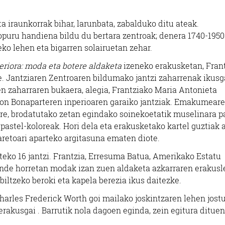
 iraunkorrak bihar, larunbata, zabalduko ditu ateak.
kopuru handiena bildu du bertara zentroak; denera 1740-1950
eko lehen eta bigarren solairuetan zehar.
eriora: moda eta botere aldaketa
izeneko erakusketan, Fran
e. Jantziaren Zentroaren bildumako jantzi zaharrenak ikusg
men zaharraren bukaera, alegia, Frantziako Maria Antonieta
leon Bonaparteren inperioaren garaiko jantziak. Emakumear
 ere, brodatutako zetan egindako soinekoetatik muselinara p
 pastel-koloreak. Hori dela eta erakusketako kartel guztiak 
aretoari aparteko argitasuna ematen diote.
rteko 16 jantzi. Frantzia, Erresuma Batua, Amerikako Estatu
mende horretan modak izan zuen aldaketa azkarraren erakusl
iltzeko beroki eta kapela berezia ikus daitezke.
arles Frederick Worth goi mailako joskintzaren lehen jost
rakusgai . Barrutik nola dagoen eginda, zein egitura dituen