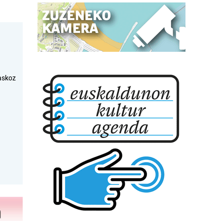
askoz