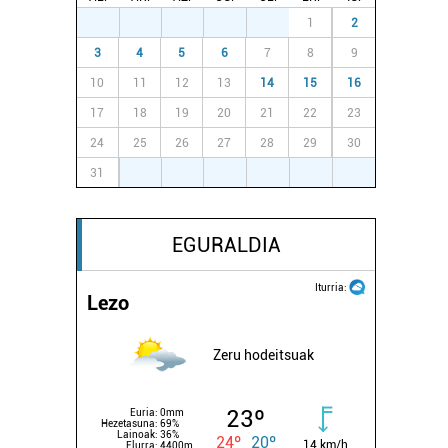
27
28
29
30
31
1
2
3
4
5
6
7
8
9
10
11
12
13
14
15
16
17
18
19
20
21
22
23
24
25
26
27
28
29
30
31
1
2
3
4
5
6
EGURALDIA
Iturria:
Lezo
Zeru hodeitsuak
23º
Euria:
0mm
Hezetasuna:
69%
Lainoak:
36%
24º
20º
14 km/h
Elurra:
4400m