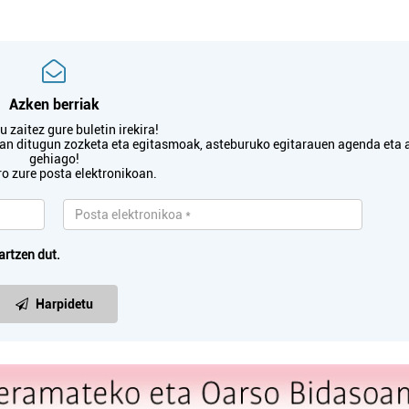
Azken berriak
 zaitez gure buletin irekira!
txan ditugun zozketa eta egitasmoak, asteburuko egitarauen agenda eta 
gehiago!
ro zure posta elektronikoan.
artzen dut.
Harpidetu