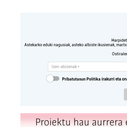
Harpidetu
Astekarko eduki nagusiak, asteko albiste ikusienak, mar
Ostirale
Pribatutasun Politika
irakurri eta on