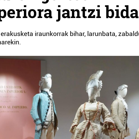
eriora jantzi bida
erakusketa iraunkorrak bihar, larunbata, zabal
narekin.