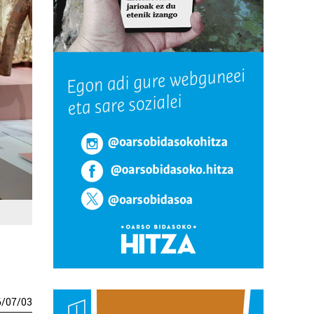
6
/
07
/
03