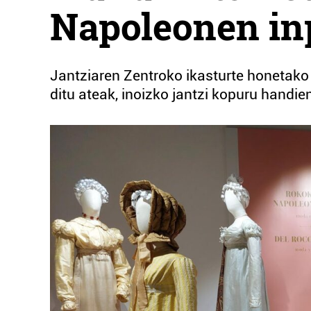
Napoleonen inp
Jantziaren Zentroko ikasturte honetako 
ditu ateak, inoizko jantzi kopuru handie