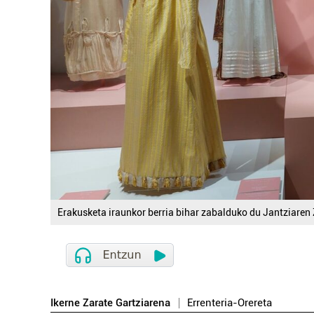
Erakusketa iraunkor berria bihar zabalduko du Jantziaren
Ikerne Zarate Gartziarena
Errenteria-Orereta