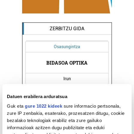
ZERBITZU GIDA
Osasungintza
Barne disein
BIDASOA OPTIKA
ORBEGOZO DEKO
Irun
Errenteria-Ore
Datuen erabilera arduratsua
Guk eta
gure 1022 kideek
sure informacio pertsonala,
zure IP zenbakia, esaterako, prozesatzen ditugu, cookie
bezalako teknologiak erabiliz eta zure gailuko
informazioak azitzen dugu publizitate eta eduki