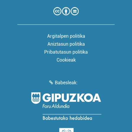
Argitalpen politika
Aniztasun politika
Pribatutasun politika
Cookieak
Babesleak: