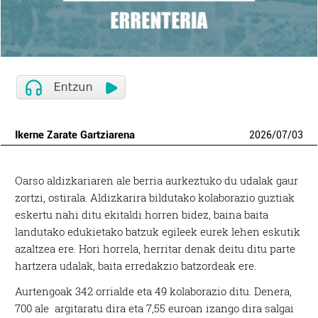
Ikerne Zarate Gartziarena
2026
/
07
/
03
Oarso aldizkariaren ale berria aurkeztuko du udalak gaur
zortzi, ostirala. Aldizkarira bildutako kolaborazio guztiak
eskertu nahi ditu ekitaldi horren bidez, baina baita
landutako edukietako batzuk egileek eurek lehen eskutik
azaltzea ere. Hori horrela, herritar denak deitu ditu parte
hartzera udalak, baita erredakzio batzordeak ere.
Aurtengoak 342 orrialde eta 49 kolaborazio ditu. Denera,
700 ale argitaratu dira eta 7,55 euroan izango dira salgai