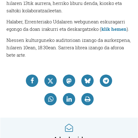
hilaren 13tik aurrera, herriko liburu denda, kiosko eta
saltoki kolaboratzaileetan.
Halaber, Errenteriako Udalaren webgunean eskuragarri
egongo da doan irakurri eta deskargatzeko (
klik hemen
).
Niessen kulturguneko auditorioan izango da aurkezpena,
hilaren 10ean, 18:30ean. Sarrera librea izango da aforoa
bete arte.