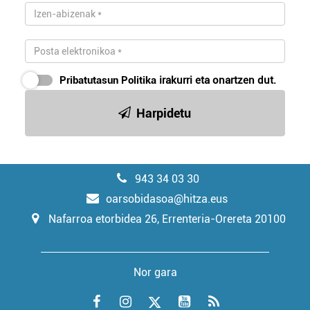
Pribatutasun Politika
irakurri eta onartzen dut.
Harpidetu
943 34 03 30
oarsobidasoa@hitza.eus
Nafarroa etorbidea 26, Errenteria-Orereta 20100
Nor gara