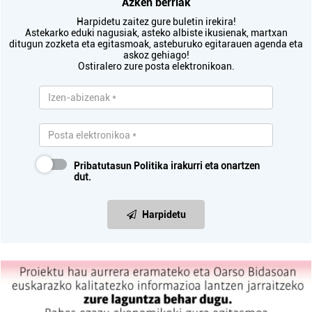
Azken berriak
Harpidetu zaitez gure buletin irekira!
Astekarko eduki nagusiak, asteko albiste ikusienak, martxan
ditugun zozketa eta egitasmoak, asteburuko egitarauen agenda eta
askoz gehiago!
Ostiralero zure posta elektronikoan.
Pribatutasun Politika
irakurri eta onartzen
dut.
Harpidetu