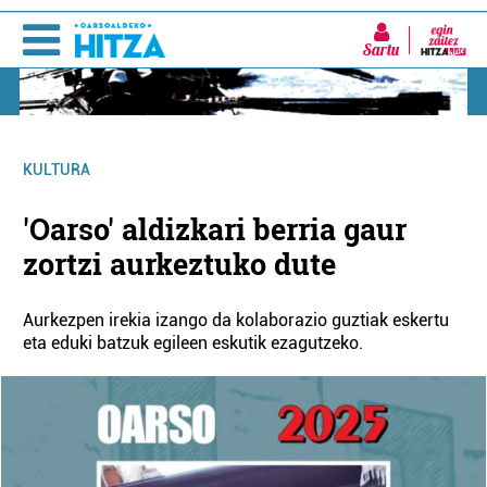
Sartu
KULTURA
'Oarso' aldizkari berria gaur
zortzi aurkeztuko dute
Aurkezpen irekia izango da kolaborazio guztiak eskertu
eta eduki batzuk egileen eskutik ezagutzeko.