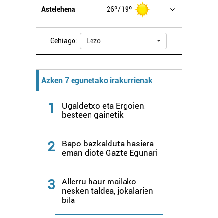
Astelehena
26º
19º
Gehiago:
Lezo
Azken 7 egunetako irakurrienak
1
Ugaldetxo eta Ergoien,
besteen gainetik
2
Bapo bazkalduta hasiera
eman diote Gazte Egunari
3
Allerru haur mailako
nesken taldea, jokalarien
bila