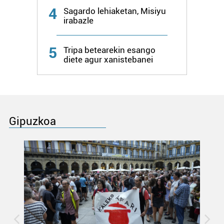
4
Sagardo lehiaketan, Misiyu
irabazle
5
Tripa betearekin esango
diete agur xanistebanei
Gipuzkoa