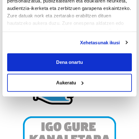
pertsonalizatua, publizitatearen eta edukiaren neurketa,
audientzia-ikerketa eta zerbitzuen garapena eskaintzeko.
Zure datuak nork eta zertarako erabiltzen dituen
hautatzeko aukera duzu. Zure onespena aldatzen edo
deuseztatzen ahal duzu edozein momentutan, Cookie
deklaraziotik edo Privacy triggerean klikatuz.
Xehetasunak ikusi
If you allow, we would also like to:
Collect information about your geographical
Dena onartu
location which can be accurate to within several
meters
Aukeratu
Identify your device by actively scanning it for
specific characteristics (fingerprinting)
Find out more about how your personal data is processed
and set your preferences in the
details section
.
Guk eta gure bazkideek zure datu pertsonalak
prozesatzen ditugu, zure IP zenbakia, besteak beste,
teknologia erabiliz, cookieak adibidez, iragarki eta eduki