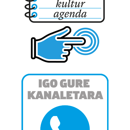
produktuak garatzeko. Zure datuak nork eta zertarako
erabiltzen dituen hauta dezakezu.
Bazkide batzuek ez dizute baimenik eskatzen, eta beren
interes komertzial legitimoetan babesten dira. Ikusi gure
bazkideen zerrenda, beren ustez zein helburutarako
duten interes legitimoa eta horren aurka nola egin
dezakezun ikusteko.
Lortu zure datu pertsonalak prozesatzeko moduari
buruzko informazio gehiago eta ezarri zure lehentasunak
datuen atalean. Edozein unetan alda edo ken dezakezu
zure baimena Cookieen adierazpenean.
Webgune honek cookie propioak eta hirugarrenen cookie-
fitxategiak erabiltzen ditu. Zure esperientzia eta
zerbitzuak hobetzeko asmoz, cookie teknologiaz
baliatzen gara. Ohar hau onartuz gero, teknologia hori
erabiltzeko baimen esplizitua ematen diguzu.
Gehiago