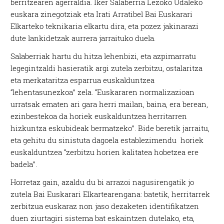
berritzearen agerraldia. Iker Salaberria Lezoko Udaleko
euskara zinegotziak eta Irati Arratibel Bai Euskarari
Elkarteko teknikaria elkartu dira, eta pozez jakinarazi
dute lankidetzak aurrera jarraituko duela.
Salaberriak hartu du hitza lehenbizi, eta azpimarratu
legegintzaldi hasieratik argi zutela zerbitzu, ostalaritza
eta merkataritza esparrua euskalduntzea
“lehentasunezkoa” zela. “Euskararen normalizazioan
urratsak ematen ari gara herri mailan, baina, era berean,
ezinbestekoa da horiek euskalduntzea herritarren
hizkuntza eskubideak bermatzeko”. Bide beretik jarraitu,
eta gehitu du sinistuta dagoela establezimendu horiek
euskalduntzea “zerbitzu horien kalitatea hobetzea ere
badela”.
Horretaz gain, azaldu du bi arrazoi nagusirengatik jo
zutela Bai Euskarari Elkartearengana: batetik, herritarrek
zerbitzua euskaraz non jaso dezaketen identifikatzen
duen ziurtagiri sistema bat eskaintzen dutelako, eta,