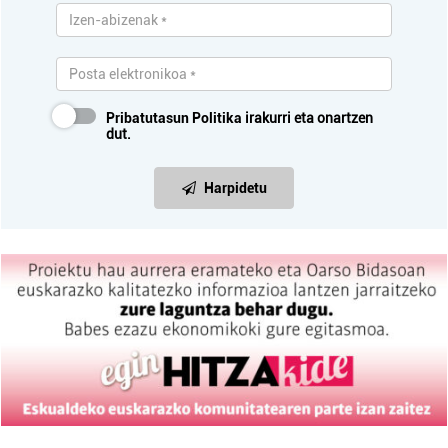
Pribatutasun Politika
irakurri eta onartzen
dut.
Harpidetu