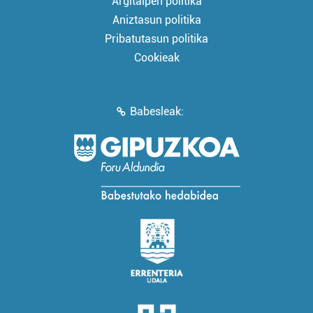
Argitalpen politika
Aniztasun politika
Pribatutasun politika
Cookieak
Babesleak: