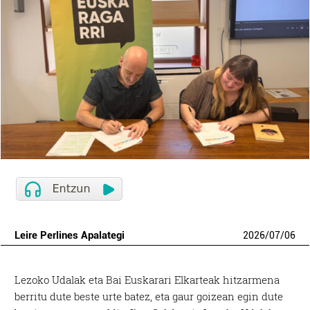
Leire Perlines Apalategi
2026
/
07
/
06
Lezoko Udalak eta Bai Euskarari Elkarteak hitzarmena
berritu dute beste urte batez, eta gaur goizean egin dute