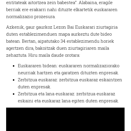
entitateak aitortzea zein babestea”. Alabaina, eragile
berriak ere erakarri nahi dituzte elkartetik euskararen
normalizazio prozesura.
Azkenik, gaur gaurkoz Lezon Bai Euskarari ziurtagiria
duten establezimenduen mapa aurkeztu dute bideo
batean. Bertan, aipatutako 34 establezimendu horiek
agertzen dira, bakoitzak duen ziurtagiriaren maila
zehaztuta. Hiru maila daude orotara:
Euskararen bidean: euskararen normalizaziorako
neurriak hartzen eta garatzen dituzten enpresak.
Zerbitzua euskaraz: zerbitzua euskaraz eskaintzen
duten enpresak.
Zerbitzua eta lana euskaraz: zerbitzua euskaraz
eskaini eta euskaraz lana egiten duten enpresak.