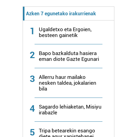
Azken 7 egunetako irakurrienak
1
Ugaldetxo eta Ergoien,
besteen gainetik
2
Bapo bazkalduta hasiera
eman diote Gazte Egunari
3
Allerru haur mailako
nesken taldea, jokalarien
bila
4
Sagardo lehiaketan, Misiyu
irabazle
5
Tripa betearekin esango
diete agur xanistebanei