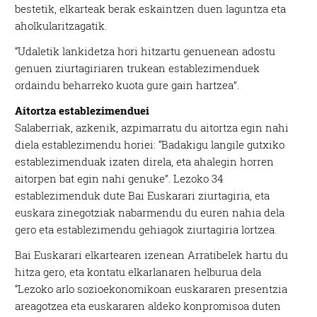
bestetik, elkarteak berak eskaintzen duen laguntza eta
aholkularitzagatik.
“Udaletik lankidetza hori hitzartu genuenean adostu
genuen ziurtagiriaren trukean establezimenduek
ordaindu beharreko kuota gure gain hartzea”.
Aitortza establezimenduei
Salaberriak, azkenik, azpimarratu du aitortza egin nahi
diela establezimendu horiei: “Badakigu langile gutxiko
establezimenduak izaten direla, eta ahalegin horren
aitorpen bat egin nahi genuke”. Lezoko 34
establezimenduk dute Bai Euskarari ziurtagiria, eta
euskara zinegotziak nabarmendu du euren nahia dela
gero eta establezimendu gehiagok ziurtagiria lortzea.
Bai Euskarari elkartearen izenean Arratibelek hartu du
hitza gero, eta kontatu elkarlanaren helburua dela
“Lezoko arlo sozioekonomikoan euskararen presentzia
areagotzea eta euskararen aldeko konpromisoa duten