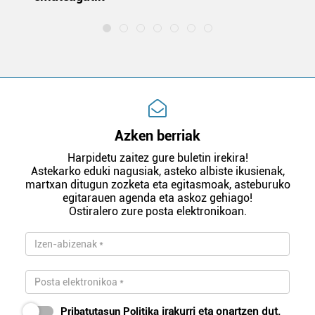
Azken berriak
Harpidetu zaitez gure buletin irekira!
Astekarko eduki nagusiak, asteko albiste ikusienak,
martxan ditugun zozketa eta egitasmoak, asteburuko
egitarauen agenda eta askoz gehiago!
Ostiralero zure posta elektronikoan.
Pribatutasun Politika
irakurri eta onartzen dut.