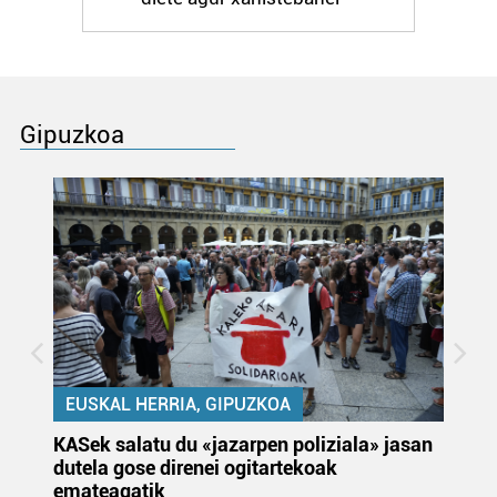
Gipuzkoa
EUSKAL HERRIA, GIPUZKOA
KASek salatu du «jazarpen poliziala» jasan
Pa
dutela gose direnei ogitartekoak
da
emateagatik
«s