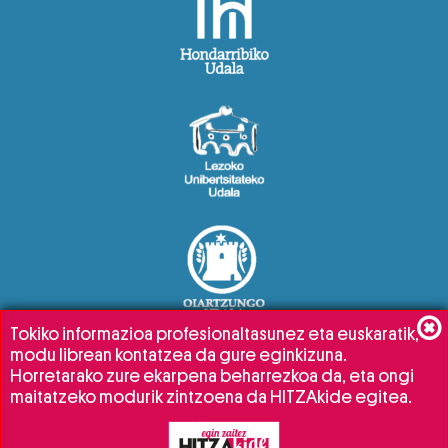
Tokiko informazioa profesionaltasunez eta euskaratik,
modu librean kontatzea da gure eginkizuna.
Horretarako zure ekarpena beharrezkoa da, eta ongi
maitatzeko modurik zintzoena da HITZAkide egitea.