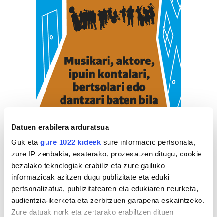
Datuen erabilera arduratsua
Guk eta
gure 1022 kideek
sure informacio pertsonala,
zure IP zenbakia, esaterako, prozesatzen ditugu, cookie
bezalako teknologiak erabiliz eta zure gailuko
informazioak azitzen dugu publizitate eta eduki
pertsonalizatua, publizitatearen eta edukiaren neurketa,
audientzia-ikerketa eta zerbitzuen garapena eskaintzeko.
ZERBITZU GIDA
Zure datuak nork eta zertarako erabiltzen dituen