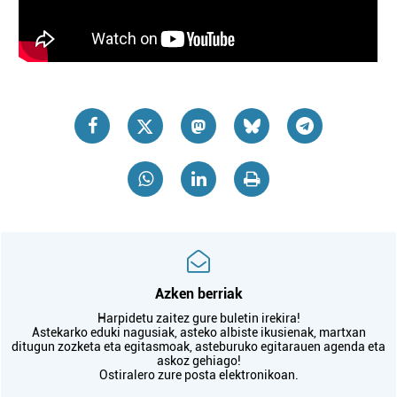
Azken berriak
Harpidetu zaitez gure buletin irekira!
Astekarko eduki nagusiak, asteko albiste ikusienak, martxan
ditugun zozketa eta egitasmoak, asteburuko egitarauen agenda eta
askoz gehiago!
Ostiralero zure posta elektronikoan.