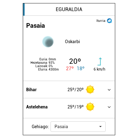
EGURALDIA
Iturria:
Pasaia
Oskarbi
20º
Euria:
0mm
Hezetasuna:
93%
Lainoak:
0%
27º
18º
6 km/h
Elurra:
4300m
Bihar
25º
20º
Astelehena
25º
19º
Gehiago:
Pasaia