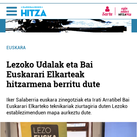
Sartu
EUSKARA
Lezoko Udalak eta Bai
Euskarari Elkarteak
hitzarmena berritu dute
Iker Salaberria euskara zinegotziak eta Irati Arratibel Bai
Euskarari Elkarteko teknikariak ziurtagiria duten Lezoko
establezimenduen mapa aurkeztu dute.