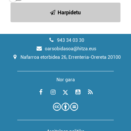
Harpidetu
943 34 03 30
oarsobidasoa@hitza.eus
Nafarroa etorbidea 26, Errenteria-Orereta 20100
Nor gara