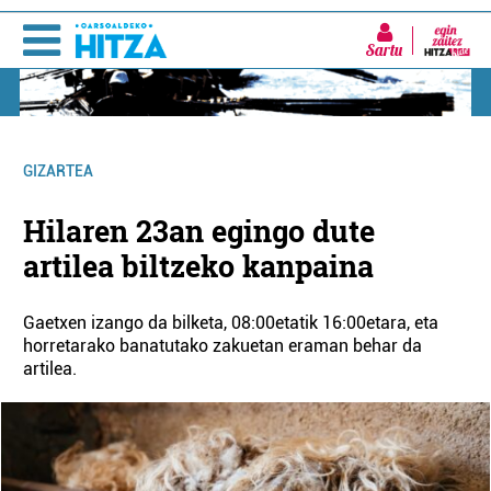
Sartu
GIZARTEA
Hilaren 23an egingo dute
artilea biltzeko kanpaina
Gaetxen izango da bilketa, 08:00etatik 16:00etara, eta
horretarako banatutako zakuetan eraman behar da
artilea.