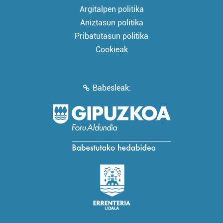
Argitalpen politika
Aniztasun politika
Pribatutasun politika
Cookieak
Babesleak: