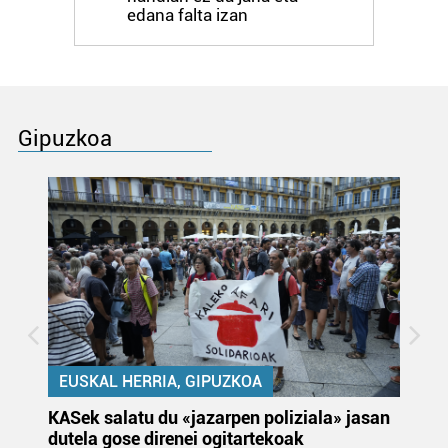
edana falta izan
Gipuzkoa
EUSKAL HERRIA, GIPUZKOA
KASek salatu du «jazarpen poliziala» jasan
Pa
dutela gose direnei ogitartekoak
da