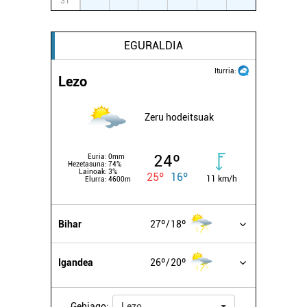
31
1
2
3
4
5
6
irakurri
EGURALDIA
Iturria:
Lezo
Zeru hodeitsuak
24º
Euria:
0mm
Hezetasuna:
74%
Lainoak:
3%
25º
16º
11 km/h
Elurra:
4600m
Bihar
27º
18º
Igandea
26º
20º
Gehiago:
Lezo