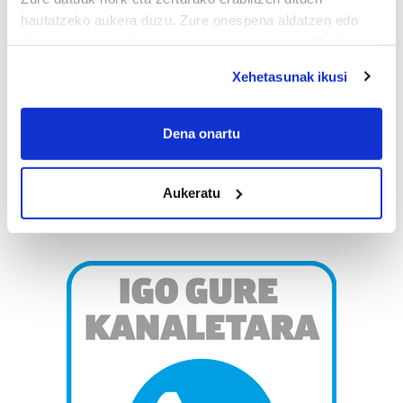
hautatzeko aukera duzu. Zure onespena aldatzen edo
deuseztatzen ahal duzu edozein momentutan, Cookie
deklaraziotik edo Privacy triggerean klikatuz.
Xehetasunak ikusi
If you allow, we would also like to:
Collect information about your geographical
Dena onartu
location which can be accurate to within several
meters
Aukeratu
Identify your device by actively scanning it for
specific characteristics (fingerprinting)
Find out more about how your personal data is processed
and set your preferences in the
details section
.
Guk eta gure bazkideek zure datu pertsonalak
prozesatzen ditugu, zure IP zenbakia, besteak beste,
teknologia erabiliz, cookieak adibidez, iragarki eta eduki
pertsonalizatuak eskaintzeko, iragarkiak eta edukia
neurtzeko, jendeari buruzko informazioa biltzeko eta