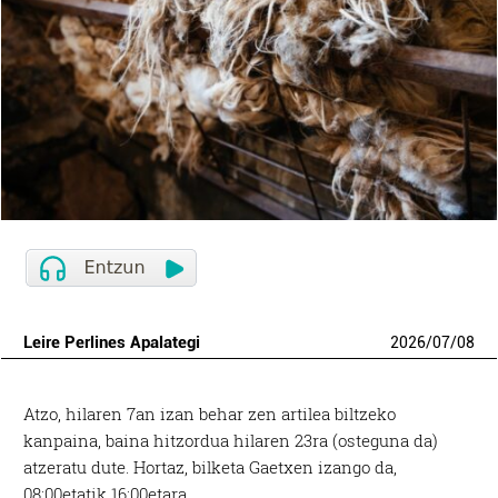
Leire Perlines Apalategi
2026
/
07
/
08
Atzo, hilaren 7an izan behar zen artilea biltzeko
kanpaina, baina hitzordua hilaren 23ra (osteguna da)
atzeratu dute. Hortaz, bilketa Gaetxen izango da,
08:00etatik 16:00etara.