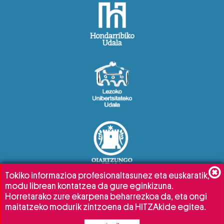
Tokiko informazioa profesionaltasunez eta euskaratik,
modu librean kontatzea da gure eginkizuna.
Horretarako zure ekarpena beharrezkoa da, eta ongi
maitatzeko modurik zintzoena da HITZAkide egitea.