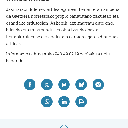
Jakinarazi dutenez, artilea egunean bertan eraman behar
da Gaetxera horretarako propio banatutako zakuetan eta
esandako ordutegian. Azkenik, azpimarratu dute ongi
biltzeko eta tratamendua egokia izateko, beste
hondakinik gabe eta ahalik eta garbien egon behar duela
artileak.
Informazio gehiagorako 943 49 02 19 zenbakira deitu
behar da.