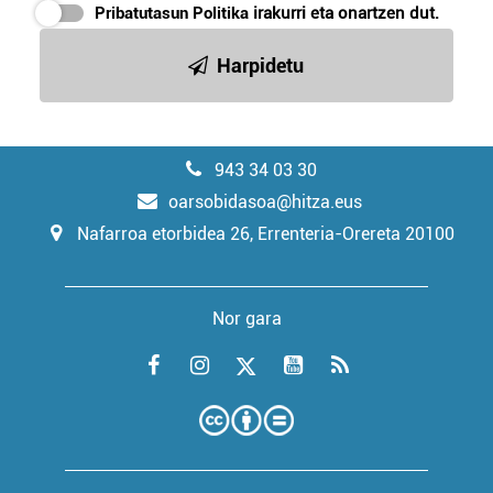
Pribatutasun Politika
irakurri eta onartzen dut.
Harpidetu
943 34 03 30
oarsobidasoa@hitza.eus
Nafarroa etorbidea 26, Errenteria-Orereta 20100
Nor gara