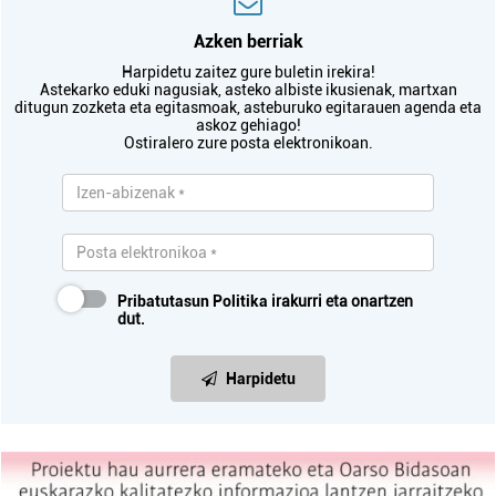
Azken berriak
Harpidetu zaitez gure buletin irekira!
Astekarko eduki nagusiak, asteko albiste ikusienak, martxan
ditugun zozketa eta egitasmoak, asteburuko egitarauen agenda eta
askoz gehiago!
Ostiralero zure posta elektronikoan.
Pribatutasun Politika
irakurri eta onartzen
dut.
Harpidetu