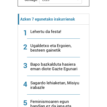
Azken 7 egunetako irakurrienak
1
Lehertu da festa!
2
Ugaldetxo eta Ergoien,
besteen gainetik
3
Bapo bazkalduta hasiera
eman diote Gazte Egunari
4
Sagardo lehiaketan, Misiyu
irabazle
5
Feminismoaren egun
handian ez da jana eta