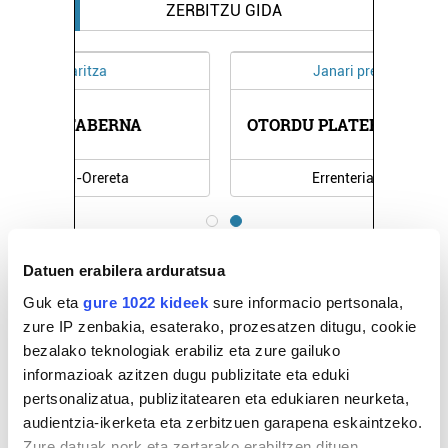
ZERBITZU GIDA
Janari prestatuak
OTORDU PLATER PRESTATUAK
Errenteria-Orereta
Datuen erabilera arduratsua
Guk eta
gure 1022 kideek
sure informacio pertsonala,
zure IP zenbakia, esaterako, prozesatzen ditugu, cookie
bezalako teknologiak erabiliz eta zure gailuko
informazioak azitzen dugu publizitate eta eduki
pertsonalizatua, publizitatearen eta edukiaren neurketa,
audientzia-ikerketa eta zerbitzuen garapena eskaintzeko.
Zure datuak nork eta zertarako erabiltzen dituen