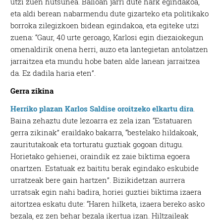
utzi zuen hutsunea. Balioan jarri dute hark egindakoa,
eta aldi berean nabarmendu dute gizarteko eta politikako
borroka zilegizkoen bidean egindakoa, eta egiteke utzi
zuena: “Gaur, 40 urte geroago, Karlosi egin diezaiokegun
omenaldirik onena herri, auzo eta lantegietan antolatzen
jarraitzea eta mundu hobe baten alde lanean jarraitzea
da. Ez dadila haria eten”.
Gerra zikina
Herriko plazan Karlos Saldise oroitzeko elkartu dira
.
Baina zehaztu dute lezoarra ez zela izan “Estatuaren
gerra zikinak” eraildako bakarra, “bestelako hildakoak,
zauritutakoak eta torturatu guztiak gogoan ditugu.
Horietako gehienei, oraindik ez zaie biktima egoera
onartzen. Estatuak ez baititu berak egindako eskubide
urratzeak bere gain hartzen”. Bizikidetzan aurrera
urratsak egin nahi badira, horiei guztiei biktima izaera
aitortzea eskatu dute: “Haren hilketa, izaera bereko asko
bezala, ez zen behar bezala ikertua izan. Hiltzaileak