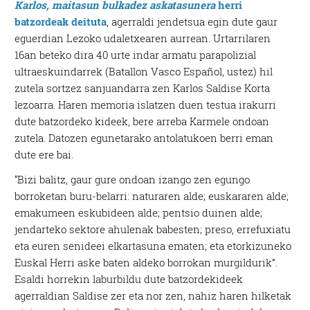
Karlos, maitasun bulkadez askatasunera
herri
batzordeak deituta
, agerraldi jendetsua egin dute gaur
eguerdian Lezoko udaletxearen aurrean. Urtarrilaren
16an beteko dira 40 urte indar armatu parapolizial
ultraeskuindarrek (Batallon Vasco Español, ustez) hil
zutela sortzez sanjuandarra zen Karlos Saldise Korta
lezoarra. Haren memoria islatzen duen testua irakurri
dute batzordeko kideek, bere arreba Karmele ondoan
zutela. Datozen egunetarako antolatukoen berri eman
dute ere bai.
“Bizi balitz, gaur gure ondoan izango zen egungo
borroketan buru-belarri: naturaren alde; euskararen alde;
emakumeen eskubideen alde; pentsio duinen alde;
jendarteko sektore ahulenak babesten; preso, errefuxiatu
eta euren senideei elkartasuna ematen; eta etorkizuneko
Euskal Herri aske baten aldeko borrokan murgildurik”.
Esaldi horrekin laburbildu dute batzordekideek
agerraldian Saldise zer eta nor zen, nahiz haren hilketak