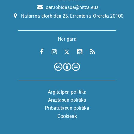
oarsobidasoa@hitza.eus
Nafarroa etorbidea 26, Errenteria-Orereta 20100
Nor gara
Argitalpen politika
Aniztasun politika
Pribatutasun politika
Cookieak