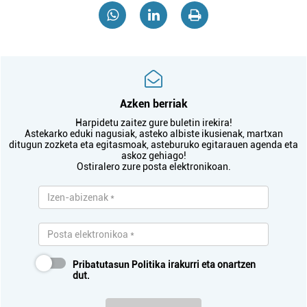
Azken berriak
Harpidetu zaitez gure buletin irekira!
Astekarko eduki nagusiak, asteko albiste ikusienak, martxan
ditugun zozketa eta egitasmoak, asteburuko egitarauen agenda eta
askoz gehiago!
Ostiralero zure posta elektronikoan.
Pribatutasun Politika
irakurri eta onartzen
dut.