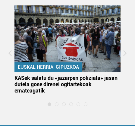
EUSKAL HERRIA, GIPUZKOA
KASek salatu du «jazarpen poliziala» jasan
Pa
dutela gose direnei ogitartekoak
da
emateagatik
«s