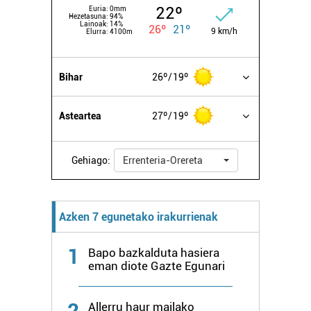
22º
Euria:
0mm
Hezetasuna:
94%
Lainoak:
14%
26º
21º
9 km/h
Elurra:
4100m
Bihar
26º
19º
Asteartea
27º
19º
Gehiago:
Errenteria-Orereta
Azken 7 egunetako irakurrienak
1
Bapo bazkalduta hasiera
eman diote Gazte Egunari
2
Allerru haur mailako