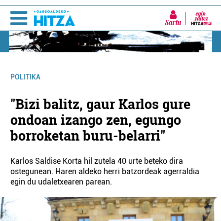
Sartu
POLITIKA
"Bizi balitz, gaur Karlos gure
ondoan izango zen, egungo
borroketan buru-belarri"
Karlos Saldise Korta hil zutela 40 urte beteko dira
ostegunean. Haren aldeko herri batzordeak agerraldia
egin du udaletxearen parean.