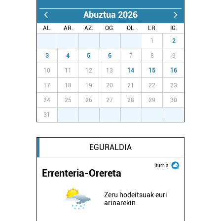
Abuztua 2026
AL.
AR.
AZ.
OG.
OL.
LR.
IG.
27
28
29
30
31
1
2
3
4
5
6
7
8
9
10
11
12
13
14
15
16
17
18
19
20
21
22
23
24
25
26
27
28
29
30
31
1
2
3
4
5
6
EGURALDIA
Iturria:
Errenteria-Orereta
Zeru hodeitsuak euri
arinarekin