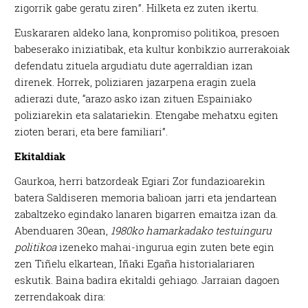
zigorrik gabe geratu ziren”. Hilketa ez zuten ikertu.
Euskararen aldeko lana, konpromiso politikoa, presoen
babeserako iniziatibak, eta kultur konbikzio aurrerakoiak
defendatu zituela argudiatu dute agerraldian izan
direnek. Horrek, poliziaren jazarpena eragin zuela
adierazi dute, “arazo asko izan zituen Espainiako
poliziarekin eta salatariekin. Etengabe mehatxu egiten
zioten berari, eta bere familiari”.
Ekitaldiak
Gaurkoa, herri batzordeak Egiari Zor fundazioarekin
batera Saldiseren memoria balioan jarri eta jendartean
zabaltzeko egindako lanaren bigarren emaitza izan da.
Abenduaren 30ean,
1980ko hamarkadako testuinguru
politikoa
izeneko mahai-ingurua egin zuten bete egin
zen Tiñelu elkartean, Iñaki Egaña historialariaren
eskutik. Baina badira ekitaldi gehiago. Jarraian dagoen
zerrendakoak dira: