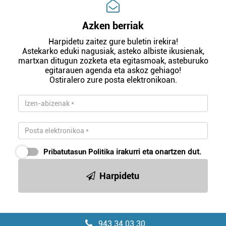
Azken berriak
Harpidetu zaitez gure buletin irekira!
Astekarko eduki nagusiak, asteko albiste ikusienak,
martxan ditugun zozketa eta egitasmoak, asteburuko
egitarauen agenda eta askoz gehiago!
Ostiralero zure posta elektronikoan.
Pribatutasun Politika
irakurri eta onartzen dut.
Harpidetu
943 34 03 30