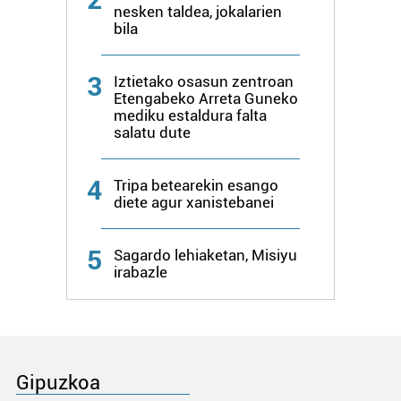
nesken taldea, jokalarien
bila
3
Iztietako osasun zentroan
Etengabeko Arreta Guneko
mediku estaldura falta
salatu dute
4
Tripa betearekin esango
diete agur xanistebanei
5
Sagardo lehiaketan, Misiyu
irabazle
Gipuzkoa