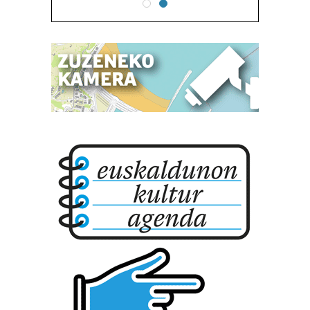
Bazkide batzuek ez dizute baimenik eskatzen, eta beren
interes komertzial legitimoetan babesten dira. Ikusi gure
bazkideen zerrenda, beren ustez zein helburutarako
duten interes legitimoa eta horren aurka nola egin
dezakezun ikusteko.
Lortu zure datu pertsonalak prozesatzeko moduari
buruzko informazio gehiago eta ezarri zure lehentasunak
datuen atalean. Edozein unetan alda edo ken dezakezu
zure baimena Cookieen adierazpenean.
Webgune honek cookie propioak eta hirugarrenen cookie-
fitxategiak erabiltzen ditu. Zure esperientzia eta
zerbitzuak hobetzeko asmoz, cookie teknologiaz
baliatzen gara. Ohar hau onartuz gero, teknologia hori
erabiltzeko baimen esplizitua ematen diguzu.
Gehiago
irakurri