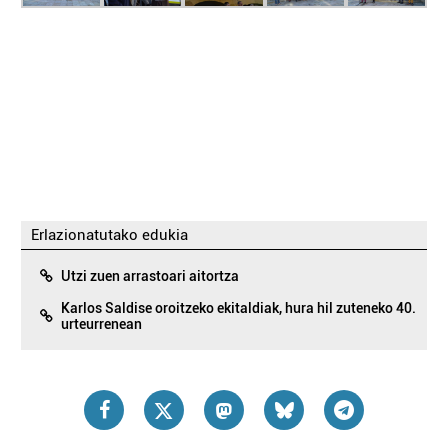
Erlazionatutako edukia
Utzi zuen arrastoari aitortza
Karlos Saldise oroitzeko ekitaldiak, hura hil zuteneko 40.
urteurrenean