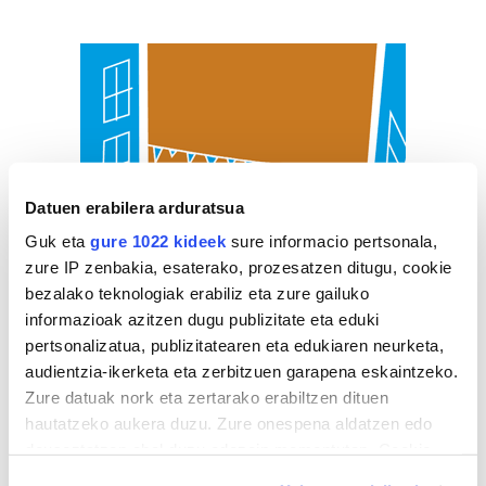
Datuen erabilera arduratsua
Guk eta
gure 1022 kideek
sure informacio pertsonala,
zure IP zenbakia, esaterako, prozesatzen ditugu, cookie
bezalako teknologiak erabiliz eta zure gailuko
informazioak azitzen dugu publizitate eta eduki
pertsonalizatua, publizitatearen eta edukiaren neurketa,
audientzia-ikerketa eta zerbitzuen garapena eskaintzeko.
Zure datuak nork eta zertarako erabiltzen dituen
hautatzeko aukera duzu. Zure onespena aldatzen edo
deuseztatzen ahal duzu edozein momentutan, Cookie
deklaraziotik edo Privacy triggerean klikatuz.