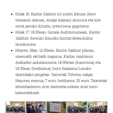
Hilak 16. Karlos Saldise hil zuten lekuan (bere
etxearen atarian, Aralar kalean) ikurrina eta lore
sorta jarriko dituzte, urteurrena gogoratuz.
Hilak 17. 19:30ean, Gezala Auditoriumean,
Karlos
Saldise: herriari loturiko bizitza betea
kultur
ikuskizuna.
Hilaren 18an. 12:30ean, Karlos Saldise plazan,
omenaldi ekitaldi nagusia:
Karlos, maitasun
bulkadez askatasunera
. 14:00etan (haurrena) eta
14:30ean (helduena), herri bazkaria Lezoko
ikastolako jangelan. Sarrerak Tiñelun salgai.
Haurren menua, 7 euro; helduena, 25 euro. Txartelak
lehenbailehen eros daitezela eskatu dute herri
batzordekoek.