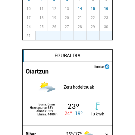
10
11
12
13
14
15
16
17
18
19
20
21
22
23
24
25
26
27
28
29
30
31
1
2
3
4
5
6
EGURALDIA
Iturria:
Oiartzun
Zeru hodeitsuak
23º
Euria:
0mm
Hezetasuna:
68%
Lainoak:
36%
24º
19º
13 km/h
Elurra:
4400m
Bihar
25º
17º