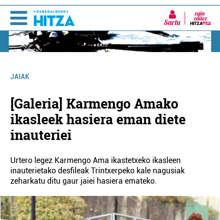
Sartu
JAIAK
[Galeria] Karmengo Amako
ikasleek hasiera eman diete
inauteriei
Urtero legez Karmengo Ama ikastetxeko ikasleen
inauterietako desfileak Trintxerpeko kale nagusiak
zeharkatu ditu gaur jaiei hasiera emateko.