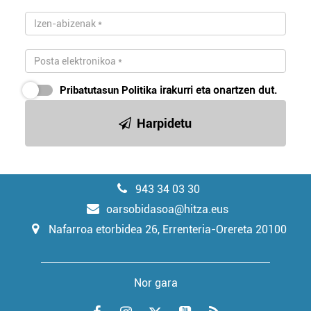
Pribatutasun Politika
irakurri eta onartzen dut.
Harpidetu
943 34 03 30
oarsobidasoa@hitza.eus
Nafarroa etorbidea 26, Errenteria-Orereta 20100
Nor gara