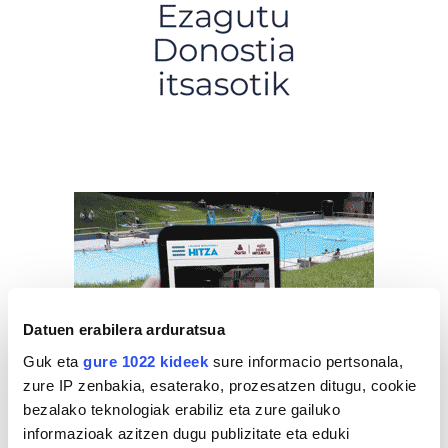
Datuen erabilera arduratsua
Guk eta
gure 1022 kideek
sure informacio pertsonala,
zure IP zenbakia, esaterako, prozesatzen ditugu, cookie
bezalako teknologiak erabiliz eta zure gailuko
informazioak azitzen dugu publizitate eta eduki