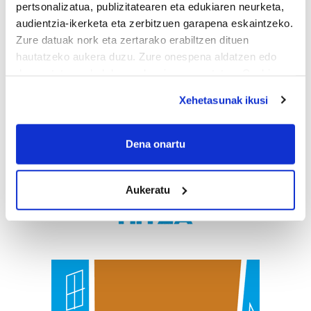
pertsonalizatua, publizitatearen eta edukiaren neurketa,
audientzia-ikerketa eta zerbitzuen garapena eskaintzeko.
Zure datuak nork eta zertarako erabiltzen dituen
hautatzeko aukera duzu. Zure onespena aldatzen edo
deuseztatzen ahal duzu edozein momentutan, Cookie
deklaraziotik edo Privacy triggerean klikatuz.
Xehetasunak ikusi
If you allow, we would also like to:
Collect information about your geographical
Dena onartu
location which can be accurate to within several
meters
Aukeratu
Identify your device by actively scanning it for
specific characteristics (fingerprinting)
Find out more about how your personal data is processed
and set your preferences in the
details section
.
Guk eta gure bazkideek zure datu pertsonalak
prozesatzen ditugu, zure IP zenbakia, besteak beste,