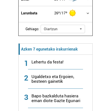
Larunbata
26º
17º
Gehiago:
Oiartzun
Azken 7 egunetako irakurrienak
1
Lehertu da festa!
2
Ugaldetxo eta Ergoien,
besteen gainetik
3
Bapo bazkalduta hasiera
eman diote Gazte Egunari