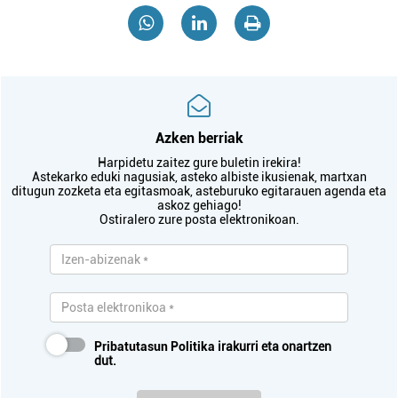
Azken berriak
Harpidetu zaitez gure buletin irekira!
Astekarko eduki nagusiak, asteko albiste ikusienak, martxan
ditugun zozketa eta egitasmoak, asteburuko egitarauen agenda eta
askoz gehiago!
Ostiralero zure posta elektronikoan.
Pribatutasun Politika
irakurri eta onartzen
dut.