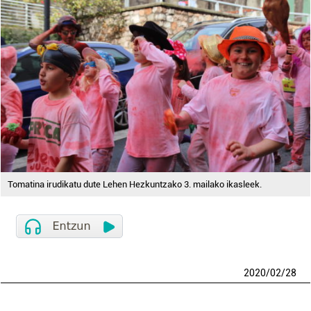
Tomatina irudikatu dute Lehen Hezkuntzako 3. mailako ikasleek.
2020
/
02
/
28