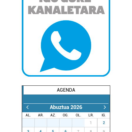
AGENDA
Abuztua 2026
AL.
AR.
AZ.
OG.
OL.
LR.
IG.
27
28
29
30
31
1
2
3
4
5
6
7
8
9