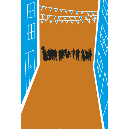
teknologia erabiliz, cookieak adibidez, iragarki eta eduki
pertsonalizatuak eskaintzeko, iragarkiak eta edukia
neurtzeko, jendeari buruzko informazioa biltzeko eta
produktuak garatzeko. Zure datuak nork eta zertarako
erabiltzen dituen hauta dezakezu.
Bazkide batzuek ez dizute baimenik eskatzen, eta beren
interes komertzial legitimoetan babesten dira. Ikusi gure
bazkideen zerrenda, beren ustez zein helburutarako
duten interes legitimoa eta horren aurka nola egin
dezakezun ikusteko.
Lortu zure datu pertsonalak prozesatzeko moduari
buruzko informazio gehiago eta ezarri zure lehentasunak
datuen atalean. Edozein unetan alda edo ken dezakezu
zure baimena Cookieen adierazpenean.
Webgune honek cookie propioak eta hirugarrenen cookie-
fitxategiak erabiltzen ditu. Zure esperientzia eta