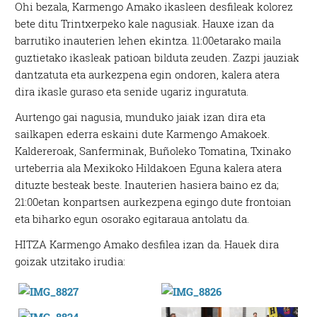
Ohi bezala, Karmengo Amako ikasleen desfileak kolorez
bete ditu Trintxerpeko kale nagusiak. Hauxe izan da
barrutiko inauterien lehen ekintza. 11:00etarako maila
guztietako ikasleak patioan bilduta zeuden. Zazpi jauziak
dantzatuta eta aurkezpena egin ondoren, kalera atera
dira ikasle guraso eta senide ugariz inguratuta.
Aurtengo gai nagusia, munduko jaiak izan dira eta
sailkapen ederra eskaini dute Karmengo Amakoek.
Kaldereroak, Sanferminak, Buñoleko Tomatina, Txinako
urteberria ala Mexikoko Hildakoen Eguna kalera atera
dituzte besteak beste. Inauterien hasiera baino ez da;
21:00etan konpartsen aurkezpena egingo dute frontoian
eta biharko egun osorako egitaraua antolatu da.
HITZA Karmengo Amako desfilea izan da. Hauek dira
goizak utzitako irudia: