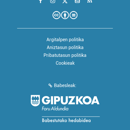
Argitalpen politika
Aniztasun politika
Pribatutasun politika
Cookieak
Babesleak: