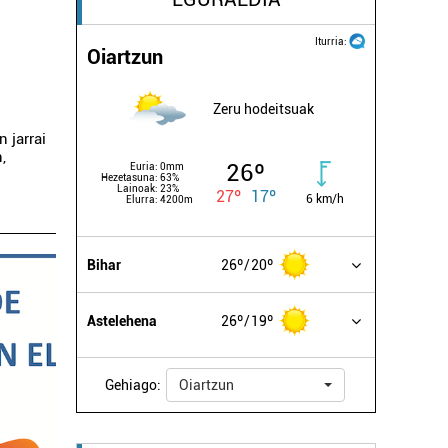
Iturria:
Oiartzun
Zeru hodeitsuak
n jarrai
,
26º
Euria:
0mm
Hezetasuna:
63%
Lainoak:
23%
27º
17º
6 km/h
Elurra:
4200m
Bihar
26º
20º
Astelehena
26º
19º
Gehiago:
Oiartzun