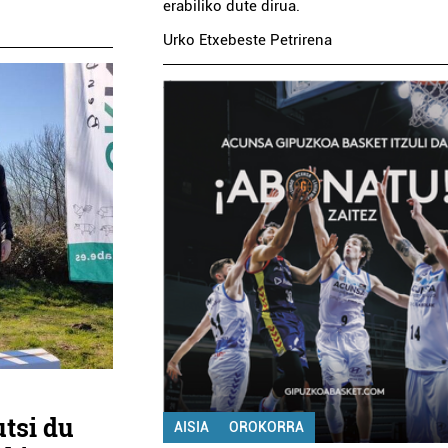
erabiliko dute dirua.
Urko Etxebeste Petrirena
tsi du
AISIA
OROKORRA