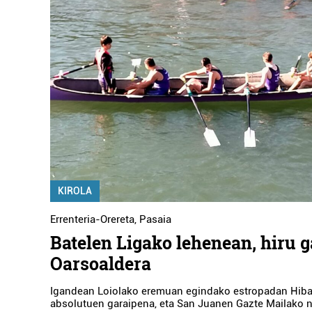
KIROLA
Errenteria-Orereta
,
Pasaia
Batelen Ligako lehenean, hiru 
Oarsoaldera
Igandean Loiolako eremuan egindako estropadan Hib
absolutuen garaipena, eta San Juanen Gazte Mailako 