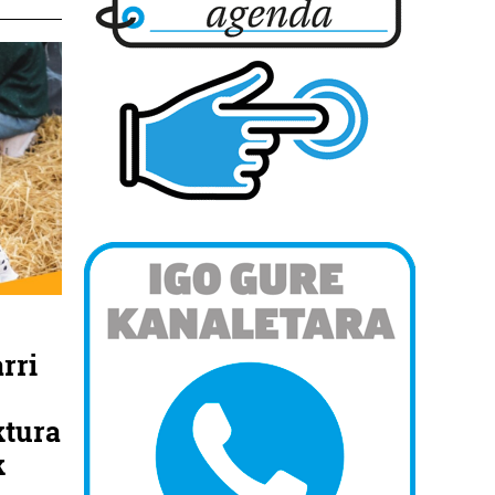
rri
ktura
k