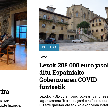
POLITIKA
Lezo
Lezok 208.000 euro jaso
ditu Espainiako
Gobernuaren COVID
funtsetik
rira
Lezoko PSE-EEren buru Joxean Sanchez
laguntzarena "berri izugarri ona" dela esa
n. Iaz
Gizarte gaietan eta tokiko ekonomia inda
uzte hizpide.