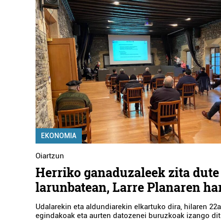
EKONOMIA
Oiartzun
Herriko ganaduzaleek zita dute
larunbatean, Larre Planaren ha
Udalarekin eta aldundiarekin elkartuko dira, hilaren 22a
egindakoak eta aurten datozenei buruzkoak izango dit