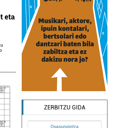
t eta
tu
so
ZERBITZU GIDA
Ostalaritza