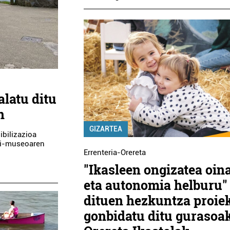
alatu ditu
n
GIZARTEA
ibilizazioa
tzi-museoaren
Errenteria-Orereta
"Ikasleen ongizatea oina
eta autonomia helburu"
dituen hezkuntza proie
gonbidatu ditu gurasoa