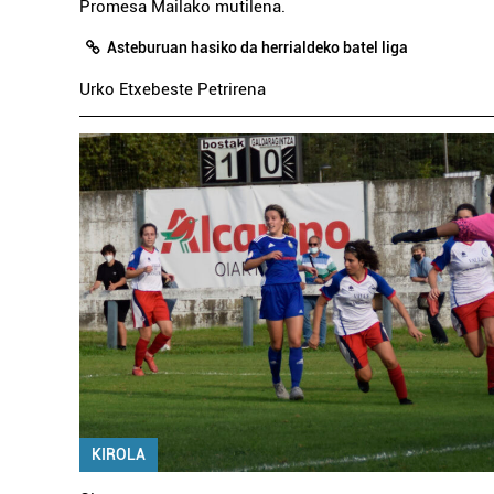
Promesa Mailako mutilena.
Asteburuan hasiko da herrialdeko batel liga
Urko Etxebeste Petrirena
KIROLA