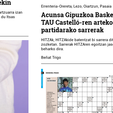
ekin
Errenteria-Orereta
,
Lezo
,
Oiartzun
,
Pasaia
rtzuarra izan
Acunsa Gipuzkoa Baske
 du Itsas
TAU Castelló-ren arteko
partidarako sarrerak
HITZAk, HITZAkide batentzat bi sarrera di
zozketan. Sarrerak HITZAren egoitzan ja
beharko dira.
Beñat Trigo
Ostalaritza
Osasungintza