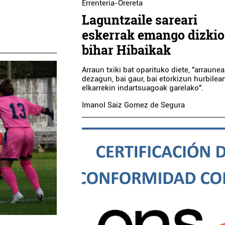
Errenteria-Orereta
Laguntzaile sareari
eskerrak emango dizkio
bihar Hibaikak
Arraun txiki bat oparituko diete, "arraunea
dezagun, bai gaur, bai etorkizun hurbilean
elkarrekin indartsuagoak garelako".
Imanol Saiz Gomez de Segura