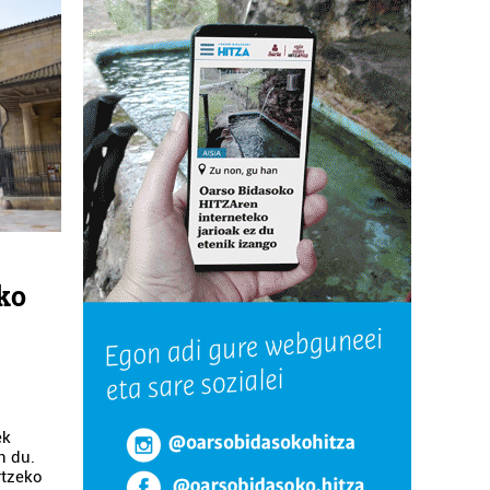
ko
ek
n du.
rtzeko