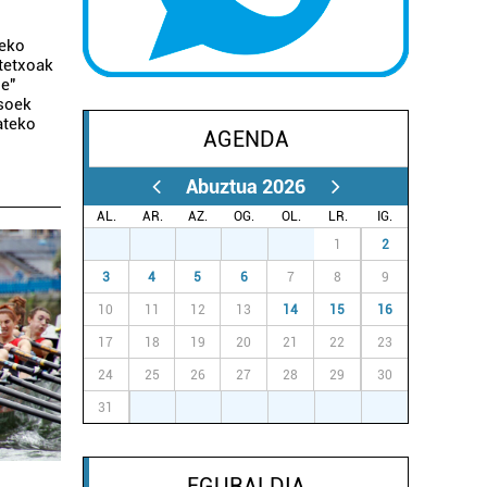
zeko
ztetxoak
be"
asoek
ateko
AGENDA
Abuztua 2026
AL.
AR.
AZ.
OG.
OL.
LR.
IG.
27
28
29
30
31
1
2
3
4
5
6
7
8
9
10
11
12
13
14
15
16
17
18
19
20
21
22
23
24
25
26
27
28
29
30
31
1
2
3
4
5
6
EGURALDIA