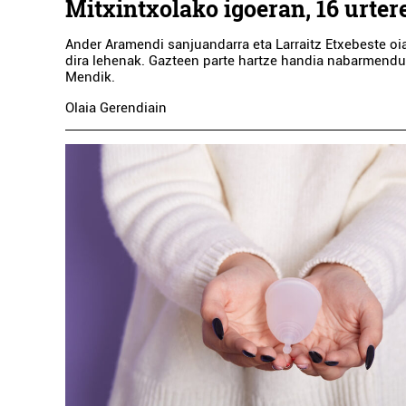
Mitxintxolako igoeran, 16 urter
Ander Aramendi sanjuandarra eta Larraitz Etxebeste oia
dira lehenak. Gazteen parte hartze handia nabarmendu
Mendik.
Olaia Gerendiain
Osasungintza