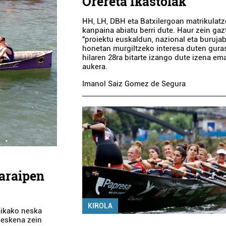
Orereta Ikastolak
HH, LH, DBH eta Batxilergoan matrikulat
kanpaina abiatu berri dute. Haur zein ga
"proiektu euskaldun, nazional eta buruja
honetan murgiltzeko interesa duten gur
hilaren 28ra bitarte izango dute izena em
aukera.
Imanol Saiz Gomez de Segura
garaipen
KIROLA
aikako neska
neskena zein