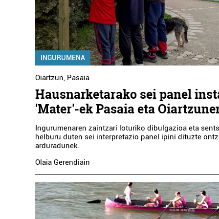
INGURUMENA
Oiartzun
,
Pasaia
Hausnarketarako sei panel inst
'Mater'-ek Pasaia eta Oiartzune
Ingurumenaren zaintzari loturiko dibulgazioa eta sents
helburu duten sei interpretazio panel ipini dituzte on
arduradunek.
Olaia Gerendiain