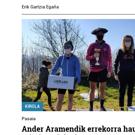
Erik Gartzia Egaña
KIROLA
Pasaia
Ander Aramendik errekorra hau